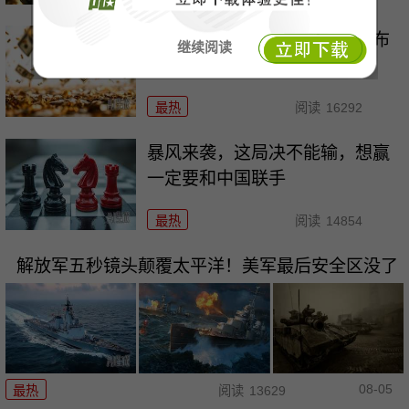
欧盟想关门，中国人就翻墙，布
继续阅读
鲁塞尔被逼到墙角
最热
阅读
16292
暴风来袭，这局决不能输，想赢
一定要和中国联手
最热
阅读
14854
解放军五秒镜头颠覆太平洋！美军最后安全区没了
08-05
最热
阅读
13629