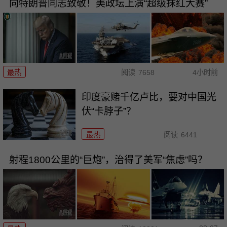
向特朗普同志致敬！美政坛上演“超级抹红大赛”
最热
阅读
7658
4小时前
印度豪赌千亿卢比，要对中国光
伏“卡脖子”？
最热
阅读
6441
射程1800公里的“巨炮”，治得了美军“焦虑”吗？