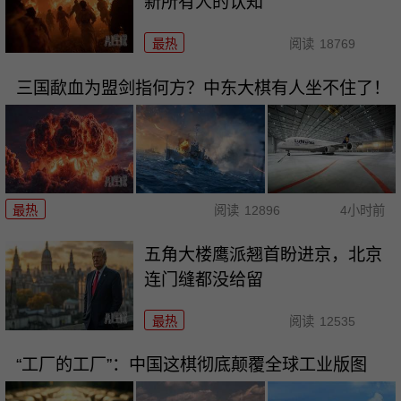
新所有人的认知
最热
阅读
18769
三国歃血为盟剑指何方？中东大棋有人坐不住了！
最热
阅读
12896
4小时前
五角大楼鹰派翘首盼进京，北京
连门缝都没给留
最热
阅读
12535
“工厂的工厂”：中国这棋彻底颠覆全球工业版图