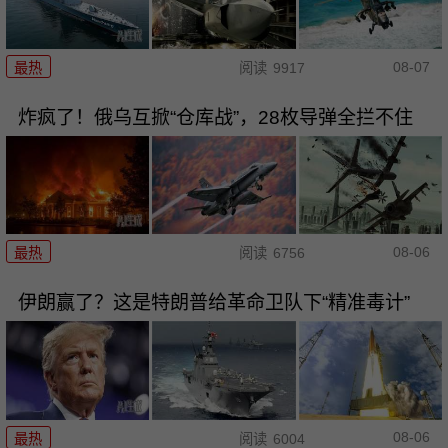
08-07
最热
阅读
9917
炸疯了！俄乌互掀“仓库战”，28枚导弹全拦不住
08-06
最热
阅读
6756
伊朗赢了？这是特朗普给革命卫队下“精准毒计”
08-06
最热
阅读
6004