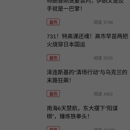
特朗普刚说要谈判，伊朗又是反
手就是一巴掌！
最热
阅读
5748
731！特高课还魂！高市早苗两把
火烧穿日本国运
最热
阅读
5335
泽连斯基的“清场行动”与乌克兰的
末路狂飙！
最热
阅读
4302
南海6天禁航，东大摆下“阳谋
棋”，锤炼铁拳头！