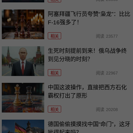
阿塞拜疆飞行员夸赞“枭龙”：比比
F-16强多了！
相关
阅读
23577
生死时刻提前到来！俄乌战争终
到见分晓的时刻？
相关
阅读
22967
中国这波操作，直接把西方石化
霸权打出了原形
相关
阅读
20208
德国偷偷摸摸找中国“命门”，这牙
呲得起来吗？