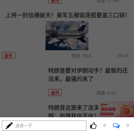
最热
阅读
17745
上将一封信捅破天！美军五艘驱逐舰要盖三口锅！
08-03
最热
阅读
7563
特朗普要对伊朗动手？最狠的还
没来，最骚的来了
最热
阅读
6132
特朗普这狼来了连演十遍，伊
朗：你猜我信不信？
0
0
点评一下
最热
阅读
5375