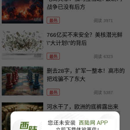
战争已没有后方
最热
阅读
3971
766亿买不来安全？美核潜光鲜
\"大计划\"的背后
最热
阅读
6323
删去28字，扩军一整本！高市的
把戏骗不了东大
最热
阅读
5387
河水干了，欧洲的底裤露出来
了，“生命线”告急
最热
阅读
10881