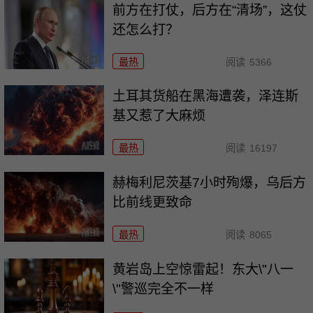
前方在打仗，后方在“清场”，这仗
还怎么打？
最热
阅读
5366
土耳其货船在黑海遭袭，泽连斯
基又惹了大麻烦
最热
阅读
16197
赫梅利尼茨基7小时殉爆，乌后方
比前线更致命
最热
阅读
8065
黄岩岛上空惊雷起！东大\"八一
\"警巡完全不一样