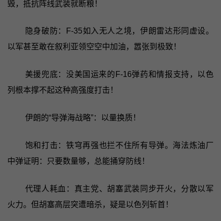
毁，抵抗阵线武装就断粮！
隐身破防：F-35如入无人之境，伊朗雷达形同虚设。
以军甚至敢在叙利亚领空空中加油，嚣张到极致！
美援兜底：没美国运来的F-16弹药和情报支持，以色
列根本撑不起这种高强度打击！
伊朗的“导弹海战略”：以量换质！
饱和打击：铁穹再强也拦不住所有导弹。海法炼油厂
中弹证明：只要数量够，总能捅穿防线！
代理人耗血：真主党、胡塞武装同步开火，分散以军
火力。但胡塞高层突遭暗杀，疑是以色列斩首！