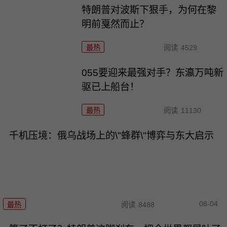
特朗普对波斯下狠手，为何在黎
明前戛然而止？
最热
阅读
4529
055要迎来最强对手？东瀛万吨新
驱已上船台！
最热
阅读
11130
千机压境：俄乌战场上的\"蜂群\"博弈与东大启示
08-04
最热
阅读
8488