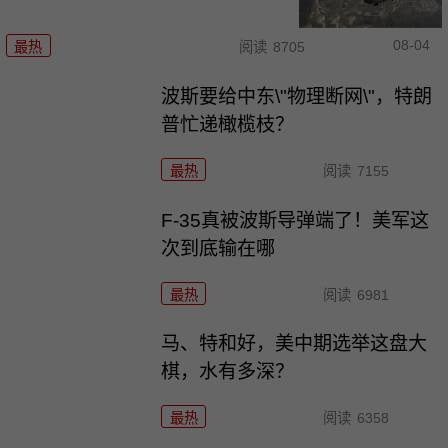
08-04
最热
阅读
8705
波斯要给中东\"物理断网\"，特朗
普忙递橄榄枝？
最热
阅读
7155
F-35真被波斯导弹端了！美军这
次到底输在哪
最热
阅读
6981
马、特和好，美中期选举这盘大
棋，水有多深？
最热
阅读
6358