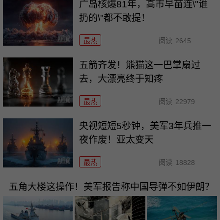
广岛核爆81年，高市早苗连\"谁
扔的\"都不敢提！
最热
阅读
2645
五箭齐发！熊猫这一巴掌扇过
去，大漂亮终于知疼
最热
阅读
22979
央视短短5秒钟，美军3年兵推一
夜作废！亚太变天
最热
阅读
18828
五角大楼这操作！美军报告称中国导弹不如伊朗？