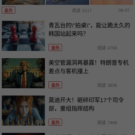
08-07
最热
阅读
5117
青瓦台的\"拍桌\"，能让跪太久的
韩国站起来吗？
最热
阅读
4766
美空管漏洞再暴露！特朗普专机
差点与客机撞上
最热
阅读
3836
莫迪开大！砸碎印军17个司令
部，重组指挥结构
最热
阅读
7466