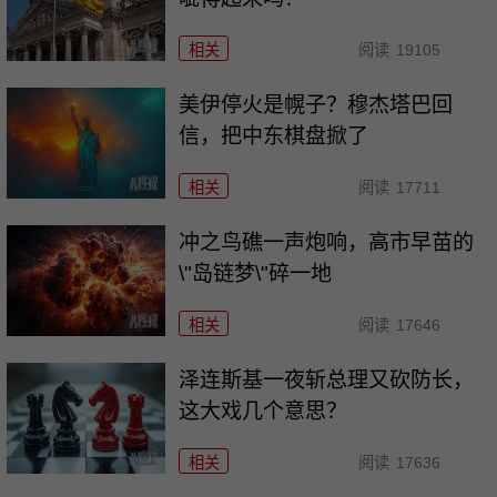
相关
阅读
19105
美伊停火是幌子？穆杰塔巴回
信，把中东棋盘掀了
相关
阅读
17711
冲之鸟礁一声炮响，高市早苗的
\"岛链梦\"碎一地
相关
阅读
17646
泽连斯基一夜斩总理又砍防长，
这大戏几个意思？
相关
阅读
17636