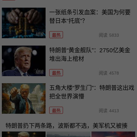
一张纸条引发血案：美国为何要
替日本“托底”？
最热
阅读
5833
特朗普“黄金舰队”：2750亿美金
堆出海上棺材
最热
阅读
4578
五角大楼“罗生门”：特朗普这出戏
把全世界演懵
最热
阅读
4413
特朗普扔下两条路，波斯都不选，美军机又被揍