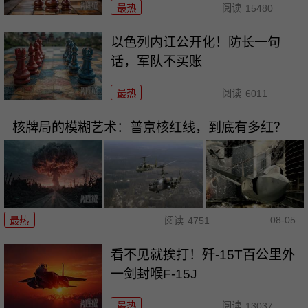
最热
阅读
15480
以色列内讧公开化！防长一句
话，军队不买账
最热
阅读
6011
核牌局的模糊艺术：普京核红线，到底有多红？
08-05
最热
阅读
4751
看不见就挨打！歼-15T百公里外
一剑封喉F-15J
最热
阅读
13037