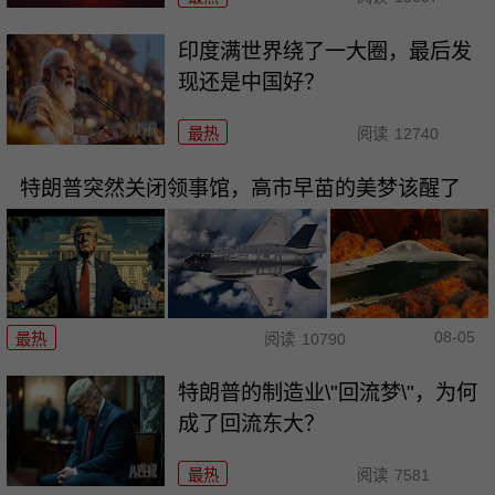
印度满世界绕了一大圈，最后发
现还是中国好？
最热
阅读
12740
特朗普突然关闭领事馆，高市早苗的美梦该醒了
08-05
最热
阅读
10790
特朗普的制造业\"回流梦\"，为何
成了回流东大？
最热
阅读
7581