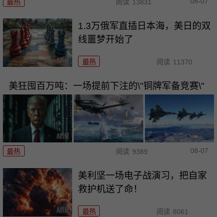
08-07
最热
阅读
13831
1.3万俄军直插日本海，美日的双
线噩梦开始了
最热
阅读
11370
美狂囤百万吨：一场提前下注的\"铜牌军备竞赛\"
08-07
最热
阅读
9389
美利坚一场电子战演习，把自家
救护机送了命！
最热
阅读
8061