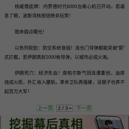
核威慑底牌：内贾德时代6000台离心机已开动，若逼
急了眼，波斯湾核按钮绝非玩笑！
致命弱点曝光！
以色列软肋：防空系统衰弱！连也门导弹都能突破“箭”
式拦截，若伊朗真射2000枚导弹，以城市必成火海。
伊朗死穴：经济失血！南帕尔斯气田连遭重创，油库
烧成火炬，外汇收入腰斩。革命卫队再强硬，没银子也养不
起百万大军！
上一页
下一页