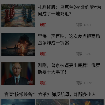
扎胖摊牌：乌克兰的\"北约梦\"为
何成了一地鸡毛？
最热
阅读
4601
里海一声巨响，这次差点把两场
战争炸成一锅粥！
最热
阅读
9286
刚刚，普京被逼亮出底牌！俄罗
斯要干大事了！
最热
阅读
15691
官宣“核常兼备”！六爷挂弹反航母，炸醒多少人