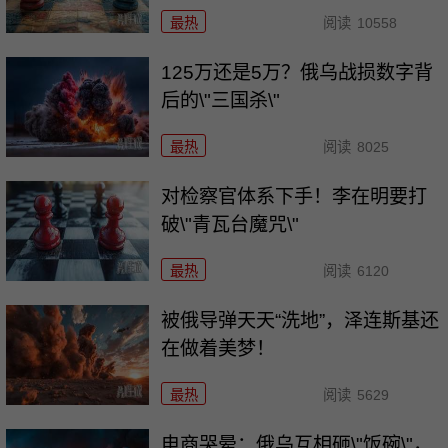
最热
阅读
10558
125万还是5万？俄乌战损数字背
后的\"三国杀\"
最热
阅读
8025
对检察官体系下手！李在明要打
破\"青瓦台魔咒\"
最热
阅读
6120
被俄导弹天天“洗地”，泽连斯基还
在做着美梦！
最热
阅读
5629
电商哭晕：俄乌互相砸\"饭碗\"，