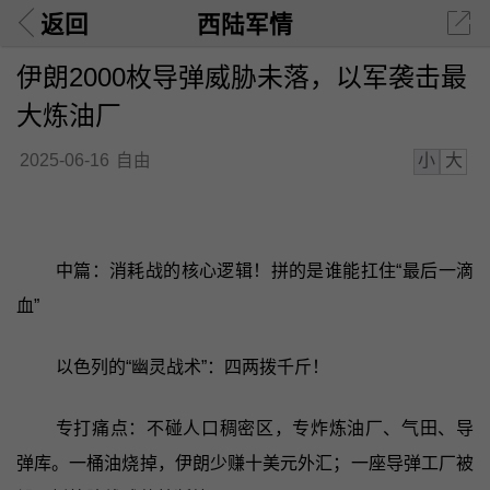
返回
西陆军情
伊朗2000枚导弹威胁未落，以军袭击最
大炼油厂
小
大
2025-06-16
自由
中篇：消耗战的核心逻辑！拼的是谁能扛住“最后一滴
血”
以色列的“幽灵战术”：四两拨千斤！
专打痛点：不碰人口稠密区，专炸炼油厂、气田、导
弹库。一桶油烧掉，伊朗少赚十美元外汇；一座导弹工厂被