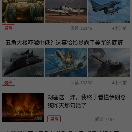
最热
阅读
12145
4小时前
五角大楼吓唬中俄？这事恰恰暴露了美军的底裤
最热
阅读
10380
4小时前
胡塞这一炸，我终于看懂伊朗总
统昨天那句话了
最热
阅读
7487