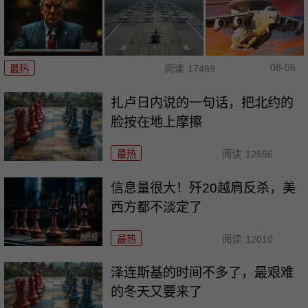
08-06
最热
阅读
17469
扎卢日内说的一句话，把北约的
脸按在地上摩擦
最热
阅读
12556
信息量很大！歼20越肩反杀，美
西方都不淡定了
最热
阅读
12010
泽连斯基的时间不多了，最艰难
的冬天又要来了