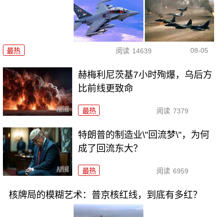
08-05
最热
阅读
14639
赫梅利尼茨基7小时殉爆，乌后方
比前线更致命
最热
阅读
7379
特朗普的制造业\"回流梦\"，为何
成了回流东大？
最热
阅读
6959
核牌局的模糊艺术：普京核红线，到底有多红？