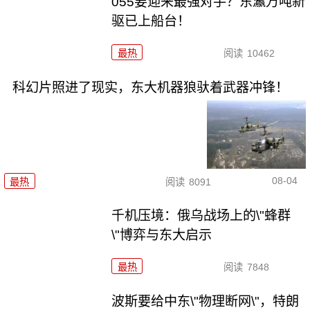
055要迎来最强对手？东瀛万吨新
驱已上船台！
最热
阅读
10462
科幻片照进了现实，东大机器狼驮着武器冲锋！
08-04
最热
阅读
8091
千机压境：俄乌战场上的\"蜂群
\"博弈与东大启示
最热
阅读
7848
波斯要给中东\"物理断网\"，特朗