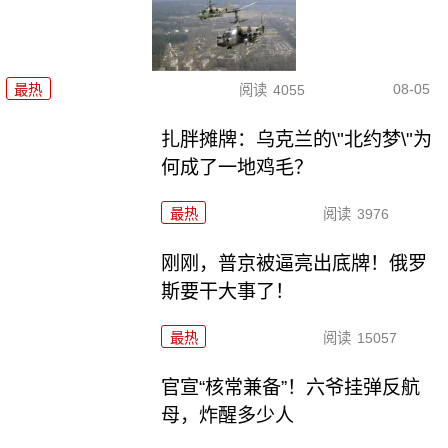
08-05
最热
阅读
4055
扎胖摊牌：乌克兰的\"北约梦\"为
何成了一地鸡毛？
最热
阅读
3976
刚刚，普京被逼亮出底牌！俄罗
斯要干大事了！
最热
阅读
15057
官宣“核常兼备”！六爷挂弹反航
母，炸醒多少人