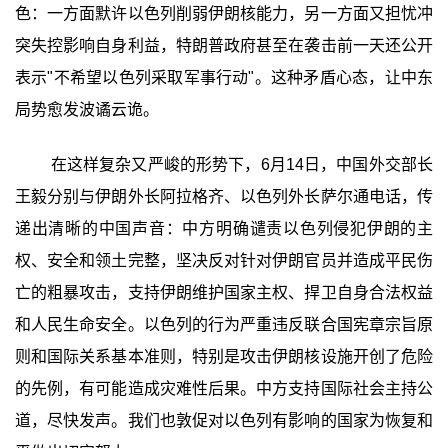
色：一方面默许以色列削弱伊朗核能力，另一方面又担忧冲
突失控影响自身利益，特朗普政府甚至在袭击前一天还公开
表示"不希望以色列采取军事行动"。这种矛盾心态，让中东
局势愈发波谲云诡。
在这样复杂又严峻的形势下，6月14日，中国外交部长
王毅分别与伊朗外长阿拉格齐、以色列外长萨尔通电话，传
递出清晰的中国声音：中方明确谴责以色列侵犯伊朗的主
权、安全和领土完整，坚决反对针对伊朗官员并造成平民伤
亡的粗暴攻击，支持伊朗维护国家主权、捍卫自身合法权益
和人民生命安全。以色列的行为严重违反联合国宪章宗旨原
则和国际关系基本准则，特别是攻击伊朗核设施开创了危险
的先例，有可能造成灾难性后果。中方支持国际社会主持公
道，尽快发声。我们也敦促对以色列有影响的国家为恢复和