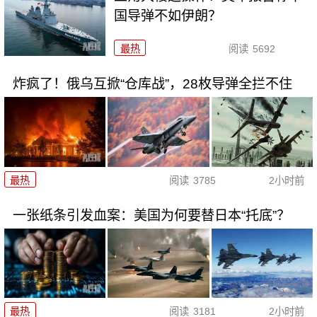
国导弹不如伊朗？
最热
阅读
5692
炸疯了！俄乌互掀“仓库战”，28枚导弹全拦不住
最热
阅读
3785
2小时前
一张纸条引发血案：美国为何要替日本“托底”？
最热
阅读
3181
2小时前