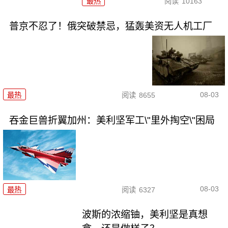
最热
阅读
10163
普京不忍了！俄突破禁忌，猛轰美资无人机工厂
08-03
最热
阅读
8655
吞金巨兽折翼加州：美利坚军工\"里外掏空\"困局
08-03
最热
阅读
6327
波斯的浓缩铀，美利坚是真想