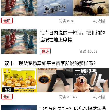
最热
阅读
8787
4小时前
扎卢日内说的一句话，把北约的
脸按在地上摩擦
最热
阅读
10562
双十一现货专场真如平台商家所说的那样吗？
最热
阅读
31145
4小时前
125万还是5万？俄乌战损数字背