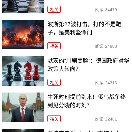
相关
阅读
34479
波斯第27波打击，打的不是靶
子，是美利坚命门
相关
阅读
24883
默茨的“川剧变脸”：德国政府对华
政策大转向？
相关
阅读
24316
生死时刻提前到来！俄乌战争终
到见分晓的时刻？
相关
阅读
22461