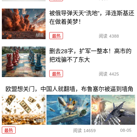
被俄导弹天天“洗地”，泽连斯基还
在做着美梦！
最热
阅读
4388
删去28字，扩军一整本！高市的
把戏骗不了东大
最热
阅读
4425
欧盟想关门，中国人就翻墙，布鲁塞尔被逼到墙角
08-05
最热
阅读
14659