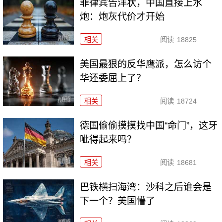
菲律宾告洋状，中国直接上水
炮：炮灰代价才开始
相关
阅读
18825
美国最狠的反华鹰派，怎么访个
华还委屈上了？
相关
阅读
18724
德国偷偷摸摸找中国“命门”，这牙
呲得起来吗？
相关
阅读
18681
巴铁横扫海湾：沙科之后谁会是
下一个？美国懵了