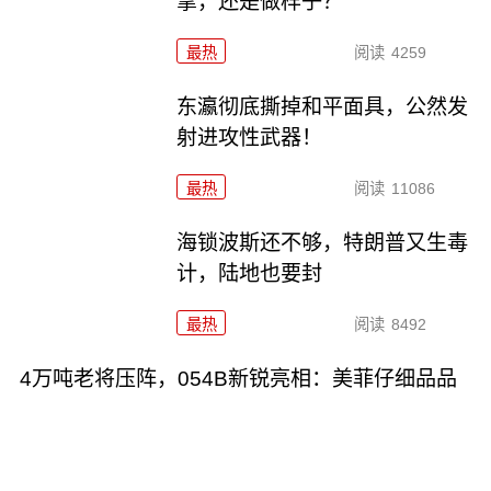
拿，还是做样子？
最热
阅读
4259
东瀛彻底撕掉和平面具，公然发
射进攻性武器！
最热
阅读
11086
海锁波斯还不够，特朗普又生毒
计，陆地也要封
最热
阅读
8492
4万吨老将压阵，054B新锐亮相：美菲仔细品品