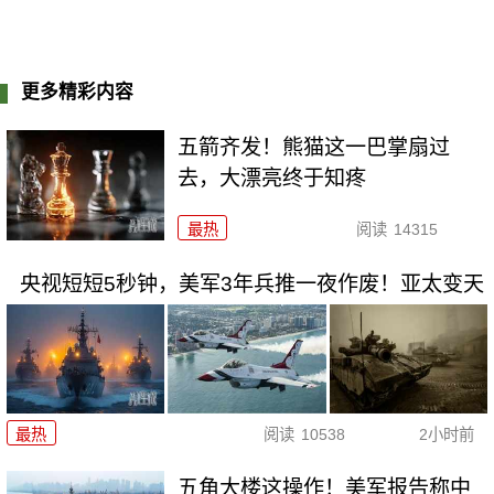
更多精彩内容
五箭齐发！熊猫这一巴掌扇过
去，大漂亮终于知疼
最热
阅读
14315
央视短短5秒钟，美军3年兵推一夜作废！亚太变天
最热
阅读
10538
2小时前
五角大楼这操作！美军报告称中