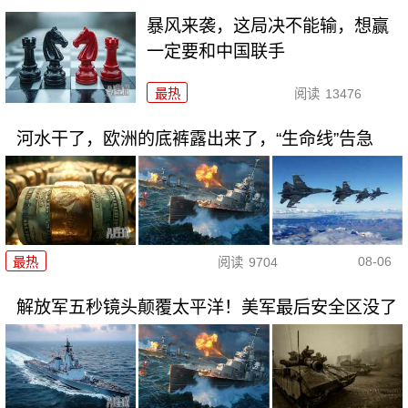
暴风来袭，这局决不能输，想赢
一定要和中国联手
最热
阅读
13476
河水干了，欧洲的底裤露出来了，“生命线”告急
08-06
最热
阅读
9704
解放军五秒镜头颠覆太平洋！美军最后安全区没了