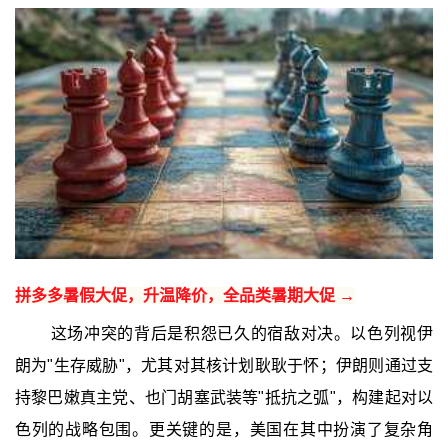
拼多多暑假大促，升温降价，全品类暑期大促 →
这场冲突的背后是积怨已久的宿敌对决。以色列视伊
朗为"生存威胁"，尤其对其核计划耿耿于怀；伊朗则通过支
持黎巴嫩真主党、也门胡塞武装等"抵抗之弧"，构建起对以
色列的战略包围。更关键的是，美国在其中扮演了复杂角