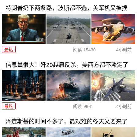
特朗普扔下两条路，波斯都不选，美军机又被揍
最热
阅读
15430
4小时前
信息量很大！歼20越肩反杀，美西方都不淡定了
最热
阅读
9831
4小时前
泽连斯基的时间不多了，最艰难的冬天又要来了