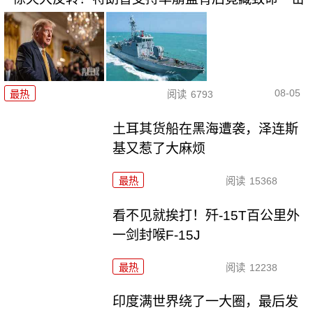
08-05
最热
阅读
6793
土耳其货船在黑海遭袭，泽连斯
基又惹了大麻烦
最热
阅读
15368
看不见就挨打！歼-15T百公里外
一剑封喉F-15J
最热
阅读
12238
印度满世界绕了一大圈，最后发