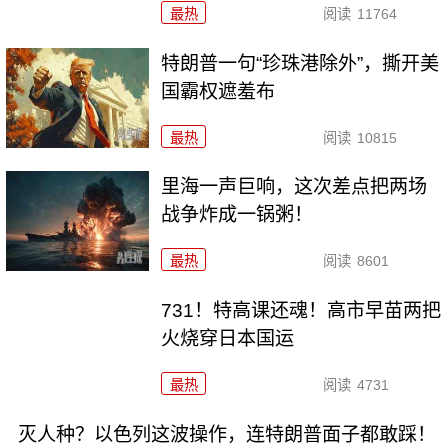
最热
阅读
11764
特朗普一句“珍珠港除外”，撕开美
国霸权遮羞布
最热
阅读
10815
里海一声巨响，这次差点把两场
战争炸成一锅粥！
最热
阅读
8601
731！特高课还魂！高市早苗两把
火烧穿日本国运
最热
阅读
4731
灭人种？以色列这波操作，连特朗普面子都敢踩！