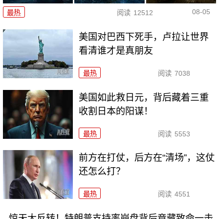
08-05
最热
阅读
12512
美国对巴西下死手，卢拉让世界
看清谁才是真朋友
最热
阅读
7038
美国如此救日元，背后藏着三重
收割日本的阳谋！
最热
阅读
5553
前方在打仗，后方在“清场”，这仗
还怎么打？
最热
阅读
4551
惊天大反转！特朗普支持率崩盘背后竟藏致命一击