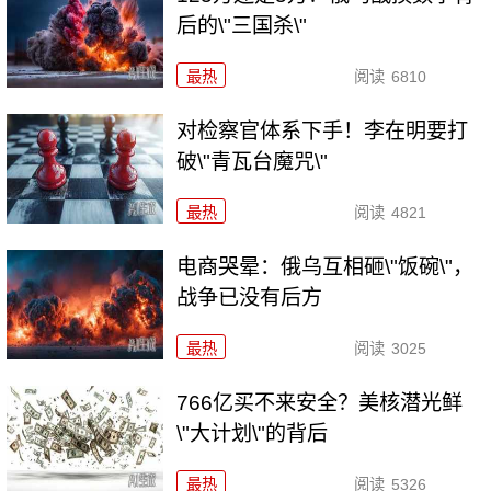
后的\"三国杀\"
最热
阅读
6810
对检察官体系下手！李在明要打
破\"青瓦台魔咒\"
最热
阅读
4821
电商哭晕：俄乌互相砸\"饭碗\"，
战争已没有后方
最热
阅读
3025
766亿买不来安全？美核潜光鲜
\"大计划\"的背后
最热
阅读
5326