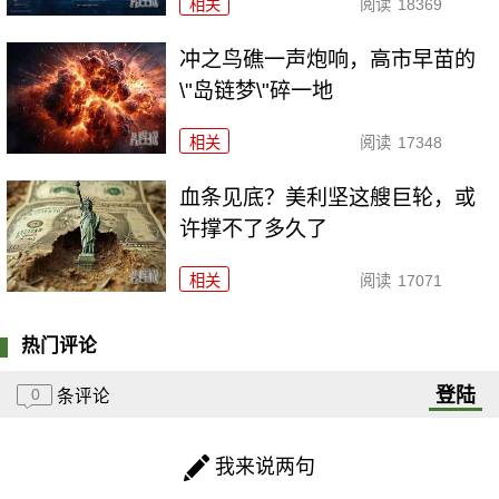
相关
阅读
18369
冲之鸟礁一声炮响，高市早苗的
\"岛链梦\"碎一地
相关
阅读
17348
血条见底？美利坚这艘巨轮，或
许撑不了多久了
相关
阅读
17071
热门评论
登陆
0
条评论
我来说两句