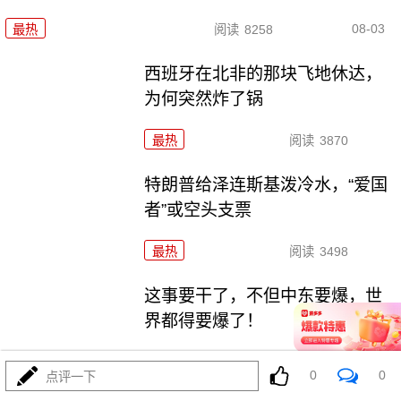
08-03
最热
阅读
8258
西班牙在北非的那块飞地休达，
为何突然炸了锅
最热
阅读
3870
特朗普给泽连斯基泼冷水，“爱国
者”或空头支票
最热
阅读
3498
这事要干了，不但中东要爆，世
界都得要爆了！
最热
阅读
19343
0
0
点评一下