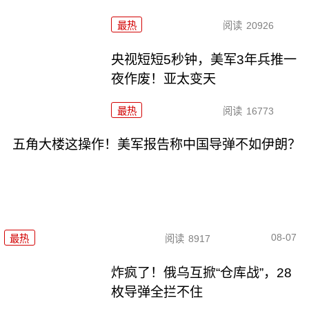
最热
阅读
20926
央视短短5秒钟，美军3年兵推一
夜作废！亚太变天
最热
阅读
16773
五角大楼这操作！美军报告称中国导弹不如伊朗？
08-07
最热
阅读
8917
炸疯了！俄乌互掀“仓库战”，28
枚导弹全拦不住