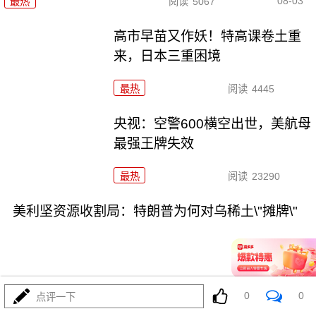
08-03
最热
阅读
5067
高市早苗又作妖！特高课卷土重
来，日本三重困境
最热
阅读
4445
央视：空警600横空出世，美航母
最强王牌失效
最热
阅读
23290
美利坚资源收割局：特朗普为何对乌稀土\"摊牌\"
0
0
点评一下
08-03
最热
阅读
10428