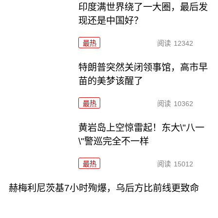
印度满世界绕了一大圈，最后发
现还是中国好？
最热
阅读
12342
特朗普突然关闭领事馆，高市早
苗的美梦该醒了
最热
阅读
10362
黄岩岛上空惊雷起！东大\"八一
\"警巡完全不一样
最热
阅读
15012
赫梅利尼茨基7小时殉爆，乌后方比前线更致命