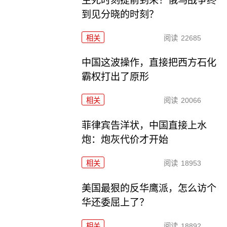
生死时刻提前到来！俄乌战争终
到见分晓的时刻？
相关
阅读
22685
中国这波操作，直接把西方石化
霸权打出了原形
相关
阅读
20066
菲律宾告洋状，中国直接上水
炮：炮灰代价才开始
相关
阅读
18953
美国最狠的反华鹰派，怎么访个
华还委屈上了？
相关
阅读
18892