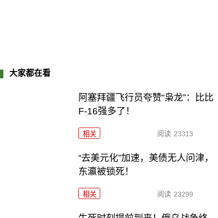
大家都在看
阿塞拜疆飞行员夸赞“枭龙”：比比
F-16强多了！
相关
阅读
23313
“去美元化”加速，美债无人问津，
东瀛被锁死！
相关
阅读
23299