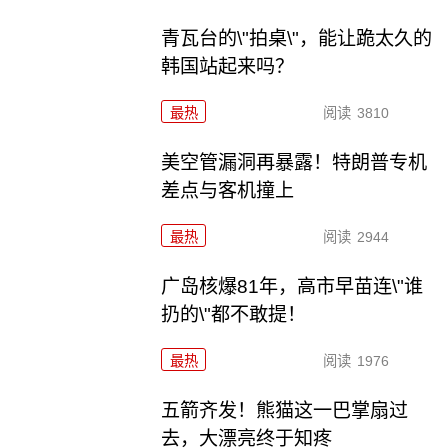
青瓦台的\"拍桌\"，能让跪太久的
韩国站起来吗？
最热
阅读
3810
美空管漏洞再暴露！特朗普专机
差点与客机撞上
最热
阅读
2944
广岛核爆81年，高市早苗连\"谁
扔的\"都不敢提！
最热
阅读
1976
五箭齐发！熊猫这一巴掌扇过
去，大漂亮终于知疼