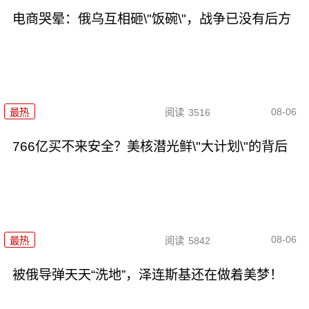
电商哭晕：俄乌互相砸\"饭碗\"，战争已没有后方
08-06
最热
阅读
3516
766亿买不来安全？美核潜光鲜\"大计划\"的背后
08-06
最热
阅读
5842
被俄导弹天天“洗地”，泽连斯基还在做着美梦！