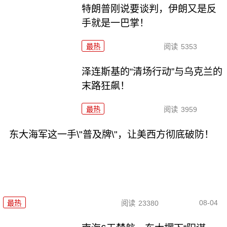
特朗普刚说要谈判，伊朗又是反
手就是一巴掌！
最热
阅读
5353
泽连斯基的“清场行动”与乌克兰的
末路狂飙！
最热
阅读
3959
东大海军这一手\"普及牌\"，让美西方彻底破防！
08-04
最热
阅读
23380