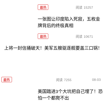
最热
阅读
15257
一张图让印度陷入死寂，五枚金
牌背后的终极真相
最热
阅读
10671
上将一封信捅破天！美军五艘驱逐舰要盖三口锅！
08-03
最热
阅读
7255
美国踏进3个大坑把自己埋了！恐
怕一个都爬不出