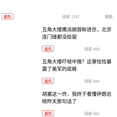
最热
阅读
1247
刚刚
五角大楼鹰派翘首盼进京，北京
连门缝都没给留
最热
阅读
659
五角大楼吓唬中俄？这事恰恰暴
露了美军的底裤
最热
阅读
666
胡塞这一炸，我终于看懂伊朗总
统昨天那句话了
最热
阅读
561