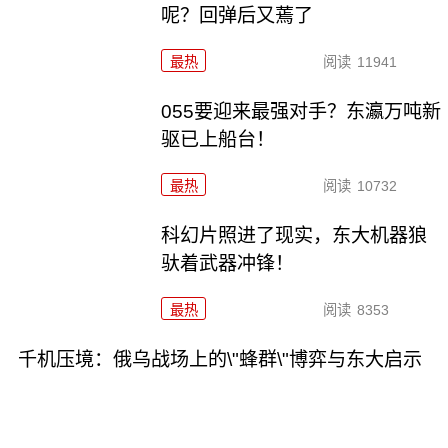
呢？回弹后又蔫了
最热
阅读
11941
055要迎来最强对手？东瀛万吨新
驱已上船台！
最热
阅读
10732
科幻片照进了现实，东大机器狼
驮着武器冲锋！
最热
阅读
8353
千机压境：俄乌战场上的\"蜂群\"博弈与东大启示