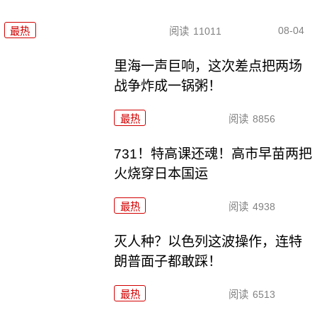
08-04
最热
阅读
11011
里海一声巨响，这次差点把两场
战争炸成一锅粥！
最热
阅读
8856
731！特高课还魂！高市早苗两把
火烧穿日本国运
最热
阅读
4938
灭人种？以色列这波操作，连特
朗普面子都敢踩！
最热
阅读
6513