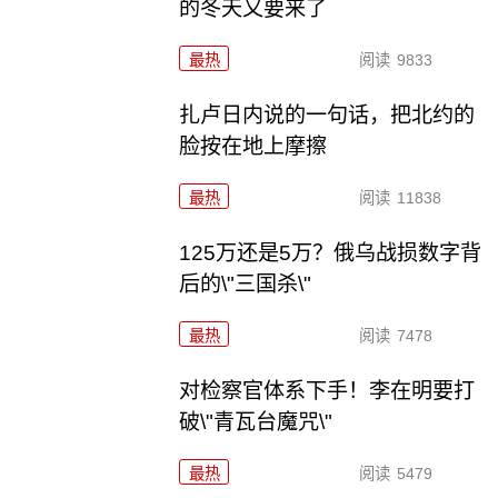
的冬天又要来了
最热
阅读
9833
扎卢日内说的一句话，把北约的
脸按在地上摩擦
最热
阅读
11838
125万还是5万？俄乌战损数字背
后的\"三国杀\"
最热
阅读
7478
对检察官体系下手！李在明要打
破\"青瓦台魔咒\"
最热
阅读
5479