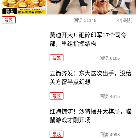
最热
阅读
31145
4小时前
莫迪开大！砸碎印军17个司令
部，重组指挥结构
最热
阅读
6186
五箭齐发：东大这次出手，没给
美方留半点幻想
最热
阅读
4615
红海惊涛！沙特摆开大棋局，猫
鼠游戏才刚开场
最热
阅读
4093