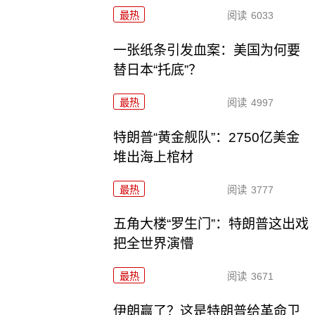
最热
阅读
6033
一张纸条引发血案：美国为何要
替日本“托底”？
最热
阅读
4997
特朗普“黄金舰队”：2750亿美金
堆出海上棺材
最热
阅读
3777
五角大楼“罗生门”：特朗普这出戏
把全世界演懵
最热
阅读
3671
伊朗赢了？这是特朗普给革命卫