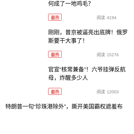
何成了一地鸡毛？
最热
阅读
4194
刚刚，普京被逼亮出底牌！俄罗
斯要干大事了！
最热
阅读
15276
官宣“核常兼备”！六爷挂弹反航
母，炸醒多少人
最热
阅读
12003
特朗普一句“珍珠港除外”，撕开美国霸权遮羞布