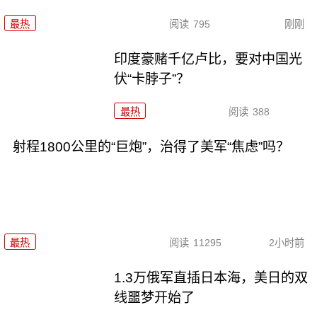
最热
阅读
795
刚刚
印度豪赌千亿卢比，要对中国光
伏“卡脖子”？
最热
阅读
388
射程1800公里的“巨炮”，治得了美军“焦虑”吗？
最热
阅读
11295
2小时前
1.3万俄军直插日本海，美日的双
线噩梦开始了