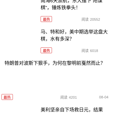
南海6天禁航，东大摆下“阳谋
棋”，锤炼铁拳头！
最热
阅读
20552
马、特和好，美中期选举这盘大
棋，水有多深？
最热
阅读
6018
特朗普对波斯下狠手，为何在黎明前戛然而止？
08-04
最热
阅读
4201
美利坚亲自下场救日元，结果