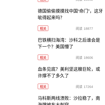
德国偷偷摸摸找中国“命门”，这牙
呲得起来吗？
相关
阅读
18877
巴铁横扫海湾：沙科之后谁会是
下一个？美国懵了
相关
阅读
18606
血条见底？美利坚这艘巨轮，或
许撑不了多久了
相关
阅读
17264
马科斯两线溃败：沙拉稳了，南
海牌被东大刺穿