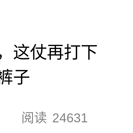
，这仗再打下
裤子
阅读
24631