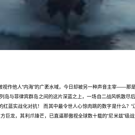
被视作他人“内海”的广袤水域，今日却被另一种声音主宰——那
列岛与菲律宾群岛之间的这片深蓝之上，一场自二战风帆散尽
的红蓝实战化对抗！ 而其中最令世人心惊肉跳的数字是什么？“
方巨龙，其利爪锋芒，已直逼那傲视全球数十载的“尼米兹”级