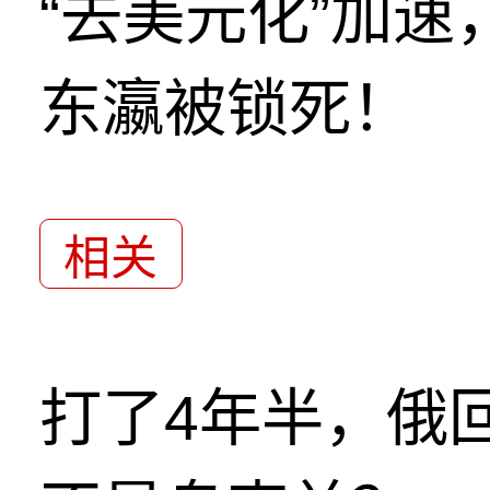
“去美元化”加
东瀛被锁死！
相关
打了4年半，俄