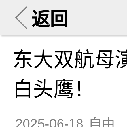
返回
东大双航母
白头鹰！
2025-06-18
自由