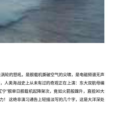
是涡轮的怒吼，是舰载机撕破空气的尖啸，是电磁频谱无声
后，人类海战史上从未有过的奇观正在上演：东大双航母编
辽宁”舰单日舰载机起降架次，竟如火箭般蹿升，直抵90大
战力！ 这绝非演习通告上轻描淡写的几个字，这是大洋深处