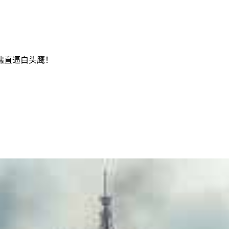
啸直逼白头鹰！