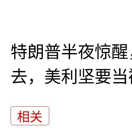
特朗普半夜惊醒
去，美利坚要当
相关