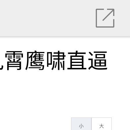
九霄鹰啸直逼
小
大