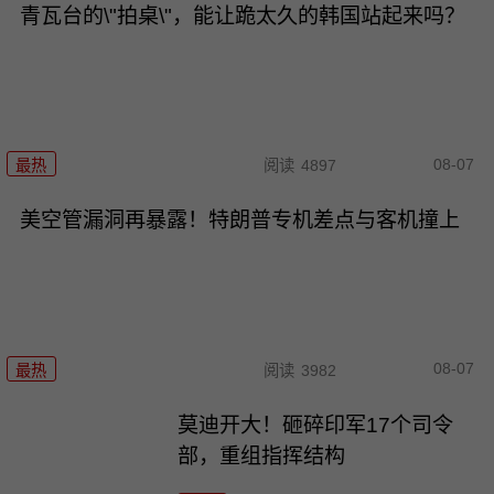
青瓦台的\"拍桌\"，能让跪太久的韩国站起来吗？
08-07
最热
阅读
4897
美空管漏洞再暴露！特朗普专机差点与客机撞上
08-07
最热
阅读
3982
莫迪开大！砸碎印军17个司令
部，重组指挥结构