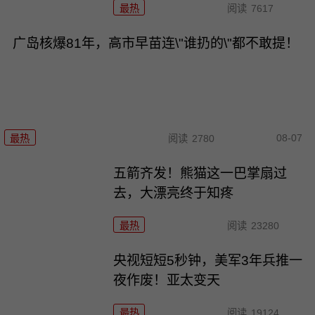
最热
阅读
7617
广岛核爆81年，高市早苗连\"谁扔的\"都不敢提！
08-07
最热
阅读
2780
五箭齐发！熊猫这一巴掌扇过
去，大漂亮终于知疼
最热
阅读
23280
央视短短5秒钟，美军3年兵推一
夜作废！亚太变天
最热
阅读
19124