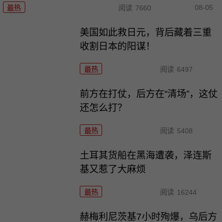
08-05
最热
阅读
7660
美国如此救日元，背后藏着三重
收割日本的阳谋！
最热
阅读
6497
前方在打仗，后方在“清场”，这仗
还怎么打？
最热
阅读
5408
土耳其货船在黑海遭袭，泽连斯
基又惹了大麻烦
最热
阅读
16244
赫梅利尼茨基7小时殉爆，乌后方