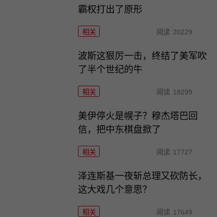
霸权打出了原形
相关
阅读
20229
波斯这狠厉一击，终结了美军吹
了半个世纪的牛
相关
阅读
18299
美伊停火是幌子？穆杰塔巴回
信，把中东棋盘掀了
相关
阅读
17727
泽连斯基一夜斩总理又砍防长，
这大戏几个意思？
相关
阅读
17649