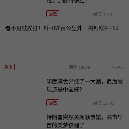
线，到底有多红？
最热
阅读
4793
看不见就挨打！歼-15T百公里外一剑封喉F-15J
08-05
最热
阅读
13076
印度满世界绕了一大圈，最后发
现还是中国好？
最热
阅读
12782
特朗普突然关闭领事馆，高市早
苗的美梦该醒了