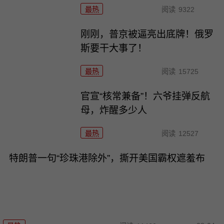
最热
阅读
9322
刚刚，普京被逼亮出底牌！俄罗
斯要干大事了！
最热
阅读
15725
官宣“核常兼备”！六爷挂弹反航
母，炸醒多少人
最热
阅读
12527
特朗普一句“珍珠港除外”，撕开美国霸权遮羞布