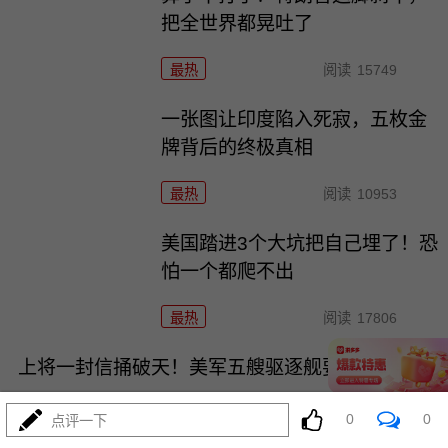
把全世界都晃吐了
最热
阅读
15749
一张图让印度陷入死寂，五枚金
牌背后的终极真相
最热
阅读
10953
美国踏进3个大坑把自己埋了！恐
怕一个都爬不出
最热
阅读
17806
上将一封信捅破天！美军五艘驱逐舰要盖三口锅！
0
0
点评一下