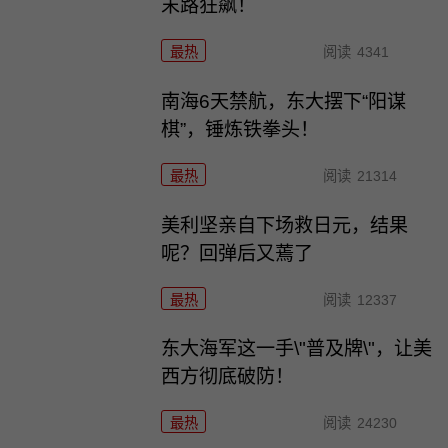
末路狂飙！
最热
阅读
4341
南海6天禁航，东大摆下“阳谋
棋”，锤炼铁拳头！
最热
阅读
21314
美利坚亲自下场救日元，结果
呢？回弹后又蔫了
最热
阅读
12337
东大海军这一手\"普及牌\"，让美
西方彻底破防！
最热
阅读
24230