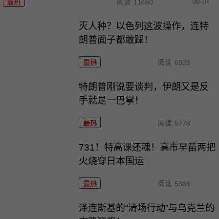
08-04
最热
阅读
11460
灭人种？以色列这波操作，连特
朗普面子都敢踩！
最热
阅读
6929
特朗普刚说要谈判，伊朗又是反
手就是一巴掌！
最热
阅读
5778
731！特高课还魂！高市早苗两把
火烧穿日本国运
最热
阅读
5369
泽连斯基的“清场行动”与乌克兰的