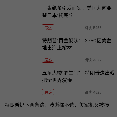
一张纸条引发血案：美国为何要
替日本“托底”？
最热
阅读
5953
特朗普“黄金舰队”：2750亿美金
堆出海上棺材
最热
阅读
4677
五角大楼“罗生门”：特朗普这出戏
把全世界演懵
最热
阅读
4528
特朗普扔下两条路，波斯都不选，美军机又被揍