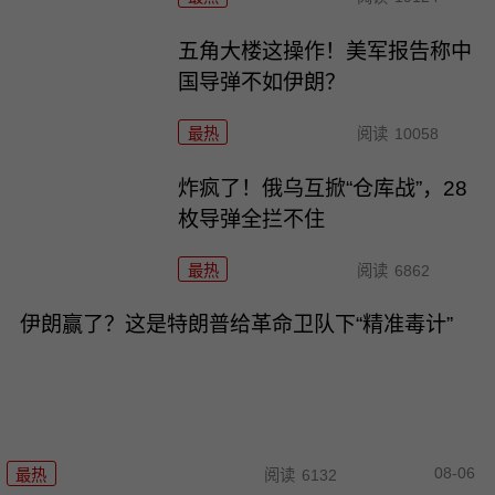
五角大楼这操作！美军报告称中
国导弹不如伊朗？
最热
阅读
10058
炸疯了！俄乌互掀“仓库战”，28
枚导弹全拦不住
最热
阅读
6862
伊朗赢了？这是特朗普给革命卫队下“精准毒计”
08-06
最热
阅读
6132