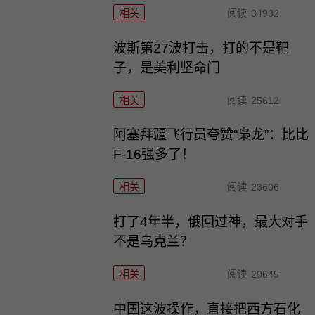
相关
阅读
34932
波斯第27波打击，打的不是靶
子，是美利坚命门
相关
阅读
25612
阿塞拜疆飞行员夸赞“枭龙”：比比
F-16强多了！
相关
阅读
23606
打了4年半，俄回过神，最大对手
不是乌克兰？
相关
阅读
20645
中国这波操作，直接把西方石化