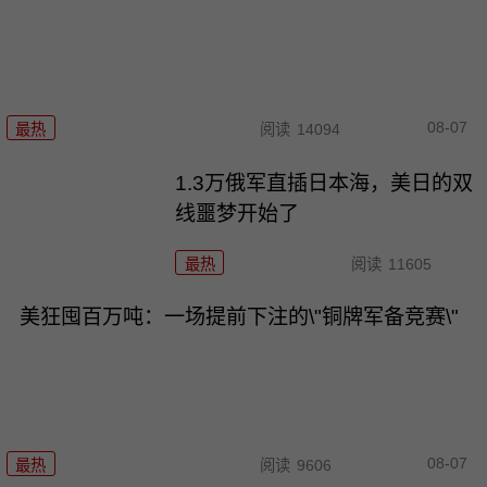
08-07
最热
阅读
14094
1.3万俄军直插日本海，美日的双
线噩梦开始了
最热
阅读
11605
美狂囤百万吨：一场提前下注的\"铜牌军备竞赛\"
08-07
最热
阅读
9606