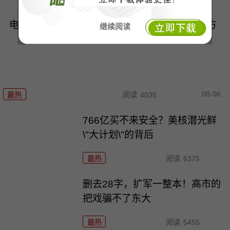
电商哭晕：俄乌互相砸\"饭碗\"，战争已没有后方
继续阅读
08-06
最热
阅读
4035
766亿买不来安全？美核潜光鲜
\"大计划\"的背后
最热
阅读
6375
删去28字，扩军一整本！高市的
把戏骗不了东大
最热
阅读
5455