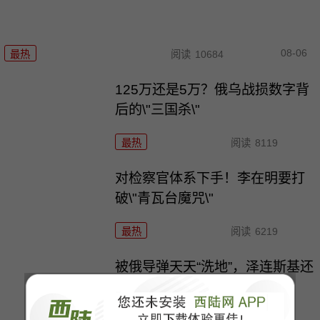
08-06
最热
阅读
10684
125万还是5万？俄乌战损数字背
后的\"三国杀\"
最热
阅读
8119
对检察官体系下手！李在明要打
破\"青瓦台魔咒\"
最热
阅读
6219
被俄导弹天天“洗地”，泽连斯基还
在做着美梦！
最热
阅读
5711