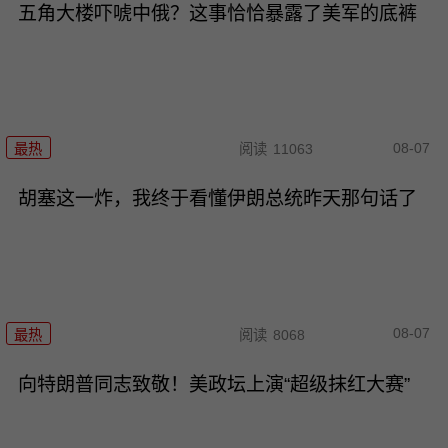
五角大楼吓唬中俄？这事恰恰暴露了美军的底裤
08-07
最热
阅读
11063
胡塞这一炸，我终于看懂伊朗总统昨天那句话了
08-07
最热
阅读
8068
向特朗普同志致敬！美政坛上演“超级抹红大赛”