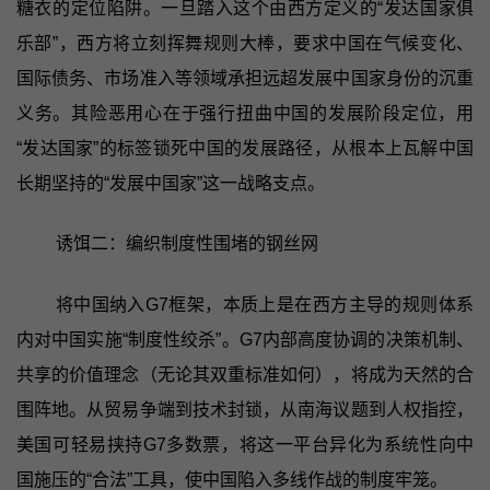
糖衣的定位陷阱。一旦踏入这个由西方定义的“发达国家俱
乐部”，西方将立刻挥舞规则大棒，要求中国在气候变化、
国际债务、市场准入等领域承担远超发展中国家身份的沉重
义务。其险恶用心在于强行扭曲中国的发展阶段定位，用
“发达国家”的标签锁死中国的发展路径，从根本上瓦解中国
长期坚持的“发展中国家”这一战略支点。
诱饵二：编织制度性围堵的钢丝网
将中国纳入G7框架，本质上是在西方主导的规则体系
内对中国实施“制度性绞杀”。G7内部高度协调的决策机制、
共享的价值理念（无论其双重标准如何），将成为天然的合
围阵地。从贸易争端到技术封锁，从南海议题到人权指控，
美国可轻易挟持G7多数票，将这一平台异化为系统性向中
国施压的“合法”工具，使中国陷入多线作战的制度牢笼。