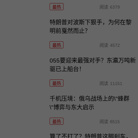
最热
阅读
6379
特朗普对波斯下狠手，为何在黎
明前戛然而止？
最热
阅读
4572
055要迎来最强对手？东瀛万吨新
驱已上船台！
最热
阅读
11151
千机压境：俄乌战场上的\"蜂群
\"博弈与东大启示
最热
阅读
8515
算了不打了？特朗普这脚刹车，