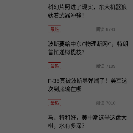
科幻片照进了现实，东大机器狼
驮着武器冲锋！
最热
阅读
8741
波斯要给中东\"物理断网\"，特朗
普忙递橄榄枝？
最热
阅读
7189
F-35真被波斯导弹端了！美军这
次到底输在哪
最热
阅读
7010
马、特和好，美中期选举这盘大
棋，水有多深？