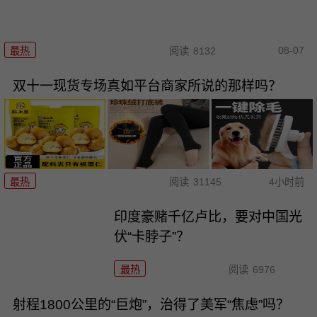
08-07
最热
阅读
8132
双十一现货专场真如平台商家所说的那样吗？
最热
阅读
31145
4小时前
印度豪赌千亿卢比，要对中国光
伏“卡脖子”？
最热
阅读
6976
射程1800公里的“巨炮”，治得了美军“焦虑”吗？