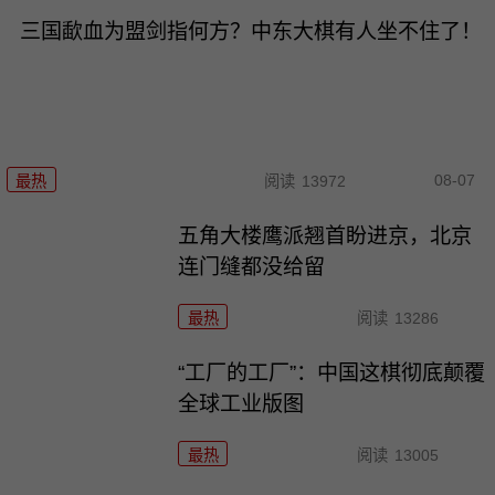
三国歃血为盟剑指何方？中东大棋有人坐不住了！
08-07
最热
阅读
13972
五角大楼鹰派翘首盼进京，北京
连门缝都没给留
最热
阅读
13286
“工厂的工厂”：中国这棋彻底颠覆
全球工业版图
最热
阅读
13005