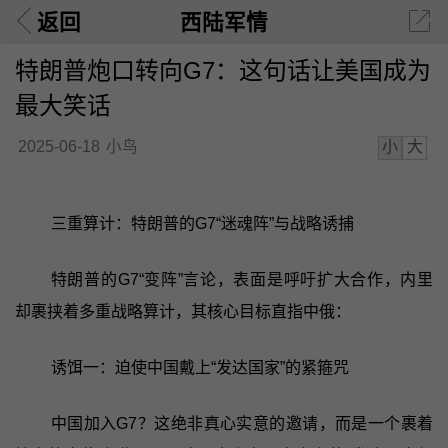
返回
西陆军情
特朗普炮口转向G7：这句话让美国成为
最大笑话
小
大
2025-06-18
小鸟
三重算计：特朗普的G7“迷魂阵”与战略诱捕
特朗普的G7“变阵”言论，表面是呼吁扩大合作，内里
却裹挟着多重战略算计，其核心目标直指中俄：
诱饵一：迫使中国戴上“发达国家”的紧箍咒
中国加入G7？这绝非真心实意的邀请，而是一个裹着