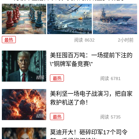
最热
阅读
8632
2小时前
美狂囤百万吨：一场提前下注的
\"铜牌军备竞赛\"
最热
阅读
6781
美利坚一场电子战演习，把自家
救护机送了命！
最热
阅读
5735
莫迪开大！砸碎印军17个司令