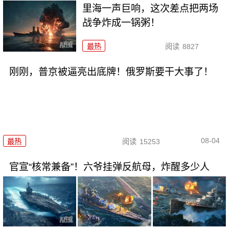
里海一声巨响，这次差点把两场
战争炸成一锅粥！
最热
阅读
8827
刚刚，普京被逼亮出底牌！俄罗斯要干大事了！
08-04
最热
阅读
15253
官宣“核常兼备”！六爷挂弹反航母，炸醒多少人