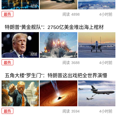
最热
阅读
4898
4小时前
特朗普“黄金舰队”：2750亿美金堆出海上棺材
最热
阅读
3688
4小时前
五角大楼“罗生门”：特朗普这出戏把全世界演懵
最热
阅读
3594
4小时前