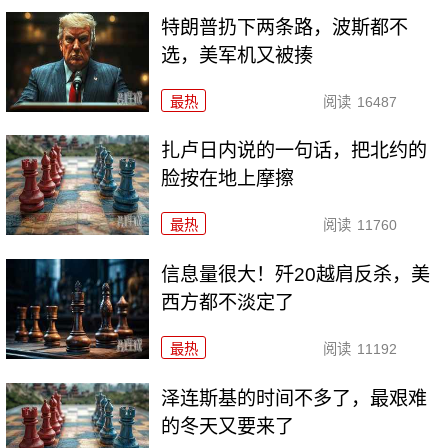
特朗普扔下两条路，波斯都不
选，美军机又被揍
最热
阅读
16487
扎卢日内说的一句话，把北约的
脸按在地上摩擦
最热
阅读
11760
信息量很大！歼20越肩反杀，美
西方都不淡定了
最热
阅读
11192
泽连斯基的时间不多了，最艰难
的冬天又要来了