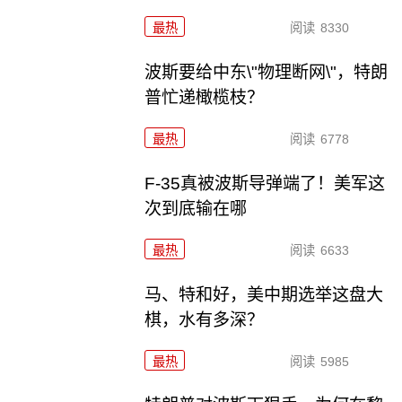
最热
阅读
8330
波斯要给中东\"物理断网\"，特朗
普忙递橄榄枝？
最热
阅读
6778
F-35真被波斯导弹端了！美军这
次到底输在哪
最热
阅读
6633
马、特和好，美中期选举这盘大
棋，水有多深？
最热
阅读
5985