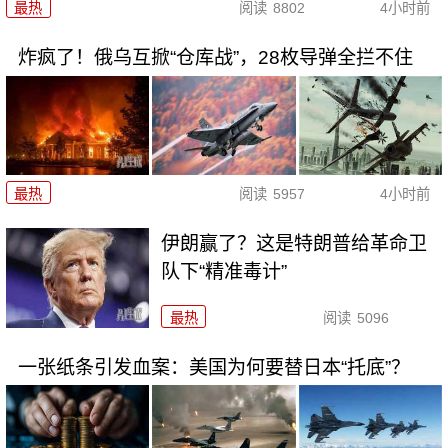
最热
阅读
8802
4小时前
炸疯了！俄乌互掀“仓库战”，28枚导弹全拦不住
最热
阅读
5957
4小时前
伊朗赢了？这是特朗普给革命卫
队下“精准毒计”
最热
阅读
5096
一张纸条引发血案：美国为何要替日本“托底”？