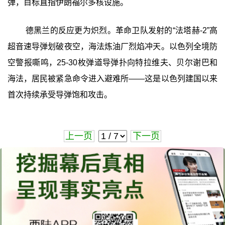
弹，目标直指伊朗福尔多核设施。
德黑兰的反应更为炽烈。革命卫队发射的“法塔赫-2”高
超音速导弹划破夜空，海法炼油厂烈焰冲天。以色列全境防
空警报嘶鸣，25-30枚弹道导弹扑向特拉维夫、贝尔谢巴和
海法，居民被紧急命令进入避难所——这是以色列建国以来
首次持续承受导弹饱和攻击。
上一页
下一页