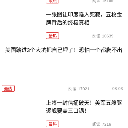
最热
阅读
15169
一张图让印度陷入死寂，五枚金
牌背后的终极真相
最热
阅读
10639
美国踏进3个大坑把自己埋了！恐怕一个都爬不出
08-03
最热
阅读
17021
上将一封信捅破天！美军五艘驱
逐舰要盖三口锅！
最热
阅读
7216