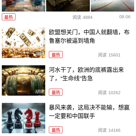
08-06
最热
阅读
4884
欧盟想关门，中国人就翻墙，布
鲁塞尔被逼到墙角
最热
阅读
15601
河水干了，欧洲的底裤露出来
了，“生命线”告急
最热
阅读
10262
暴风来袭，这局决不能输，想赢
一定要和中国联手
最热
阅读
14166