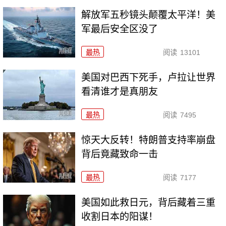
解放军五秒镜头颠覆太平洋！美
军最后安全区没了
最热
阅读
13101
美国对巴西下死手，卢拉让世界
看清谁才是真朋友
最热
阅读
7495
惊天大反转！特朗普支持率崩盘
背后竟藏致命一击
最热
阅读
7177
美国如此救日元，背后藏着三重
收割日本的阳谋！