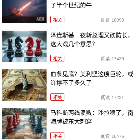
了半个世纪的牛
相关
阅读
18098
泽连斯基一夜斩总理又砍防长，
这大戏几个意思？
相关
阅读
17439
血条见底？美利坚这艘巨轮，或
许撑不了多久了
相关
阅读
17231
马科斯两线溃败：沙拉稳了，南
海牌被东大刺穿
相关
阅读
16476