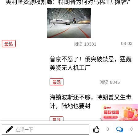
美利坚资源收割局：特朗普为何对乌稀土\"摊牌\"
08-03
最热
阅读
10381
普京不忍了！俄突破禁忌，猛轰
美资无人机工厂
最热
阅读
8845
海锁波斯还不够，特朗普又生毒
计，陆地也要封
最热
阅读
8690
0
0
点评一下
4万吨老将压阵，054B新锐亮