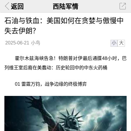
返回
西陆军情
石油与铁血：美国如何在贪婪与傲慢中
失去伊朗？
小
大
2025-06-21
小鸟
霍尔木兹海峡告急！特朗普对伊最后通牒48小时，巴
列维王室后裔在美蠢动：历史轮回中的中东火药桶
01 雷霆万钧，战争边缘的终极博弈