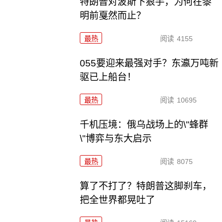
特朗普对波斯下狠手，为何在黎
明前戛然而止？
最热
阅读
4155
055要迎来最强对手？东瀛万吨新
驱已上船台！
最热
阅读
10695
千机压境：俄乌战场上的\"蜂群
\"博弈与东大启示
最热
阅读
8075
算了不打了？特朗普这脚刹车，
把全世界都晃吐了