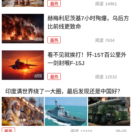
最热
阅读
14961
赫梅利尼茨基7小时殉爆，乌后方
比前线更致命
最热
阅读
7634
看不见就挨打！歼-15T百公里外
一剑封喉F-15J
最热
阅读
12532
印度满世界绕了一大圈，最后发现还是中国好？
08-05
最热
阅读
12310