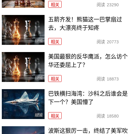
相关
阅读
23290
五箭齐发！熊猫这一巴掌扇过
去，大漂亮终于知疼
相关
阅读
20773
美国最狠的反华鹰派，怎么访个
华还委屈上了？
相关
阅读
18873
巴铁横扫海湾：沙科之后谁会是
下一个？美国懵了
相关
阅读
18580
波斯这狠厉一击，终结了美军吹