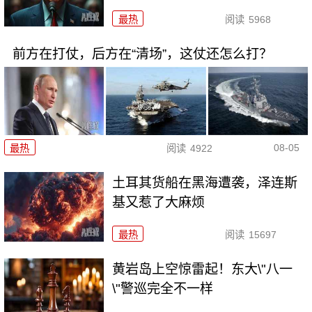
最热
阅读
5968
前方在打仗，后方在“清场”，这仗还怎么打？
08-05
最热
阅读
4922
土耳其货船在黑海遭袭，泽连斯
基又惹了大麻烦
最热
阅读
15697
黄岩岛上空惊雷起！东大\"八一
\"警巡完全不一样