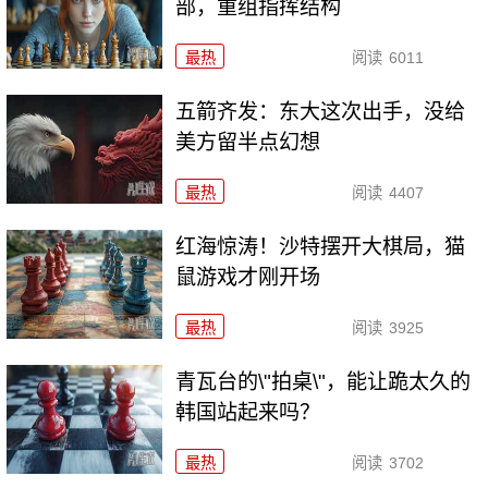
部，重组指挥结构
最热
阅读
6011
五箭齐发：东大这次出手，没给
美方留半点幻想
最热
阅读
4407
红海惊涛！沙特摆开大棋局，猫
鼠游戏才刚开场
最热
阅读
3925
青瓦台的\"拍桌\"，能让跪太久的
韩国站起来吗？
最热
阅读
3702