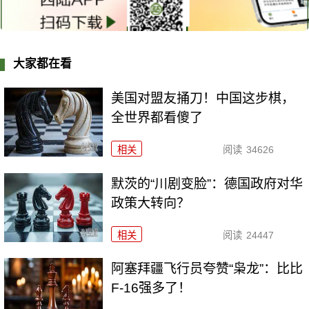
大家都在看
美国对盟友捅刀！中国这步棋，
全世界都看傻了
相关
阅读
34626
默茨的“川剧变脸”：德国政府对华
政策大转向？
相关
阅读
24447
阿塞拜疆飞行员夸赞“枭龙”：比比
F-16强多了！