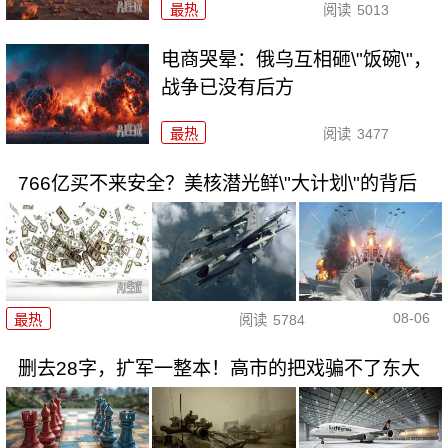
最热
阅读
5013
电商哭晕：俄乌互相砸\"饭碗\"，
战争已没有后方
最热
阅读
3477
766亿买不来安全？美核潜光鲜\"大计划\"的背后
08-06
最热
阅读
5784
删去28字，扩军一整本！高市的把戏骗不了东大