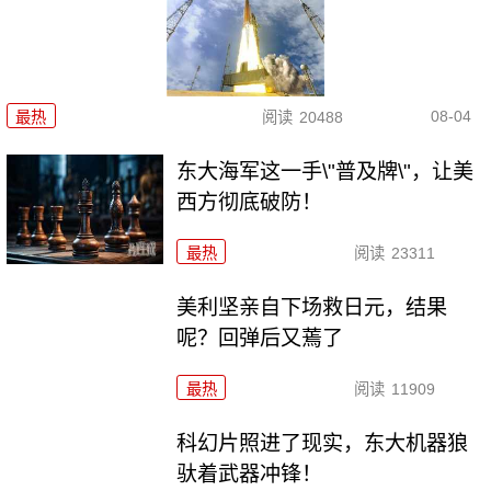
08-04
最热
阅读
20488
东大海军这一手\"普及牌\"，让美
西方彻底破防！
最热
阅读
23311
美利坚亲自下场救日元，结果
呢？回弹后又蔫了
最热
阅读
11909
科幻片照进了现实，东大机器狼
驮着武器冲锋！