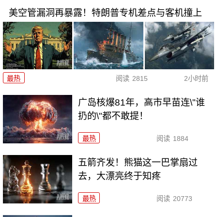
美空管漏洞再暴露！特朗普专机差点与客机撞上
最热
阅读
2815
2小时前
广岛核爆81年，高市早苗连\"谁
扔的\"都不敢提！
最热
阅读
1884
五箭齐发！熊猫这一巴掌扇过
去，大漂亮终于知疼
最热
阅读
20773