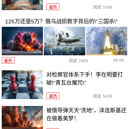
最热
阅读
9768
125万还是5万？俄乌战损数字背后的\"三国杀\"
08-06
最热
阅读
7409
对检察官体系下手！李在明要打
破\"青瓦台魔咒\"
最热
阅读
5419
被俄导弹天天“洗地”，泽连斯基还
在做着美梦！