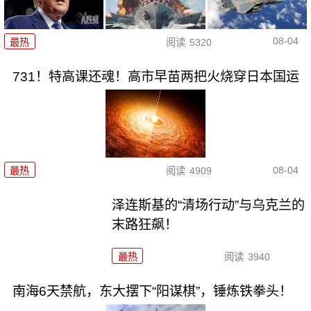
08-04
最热
阅读
5320
731！特高课还魂！高市早苗两把火烧穿日本国运
08-04
最热
阅读
4909
泽连斯基的“清场行动”与乌克兰的
末路狂飙！
最热
阅读
3940
南海6天禁航，东大摆下“阳谋棋”，锤炼铁拳头！