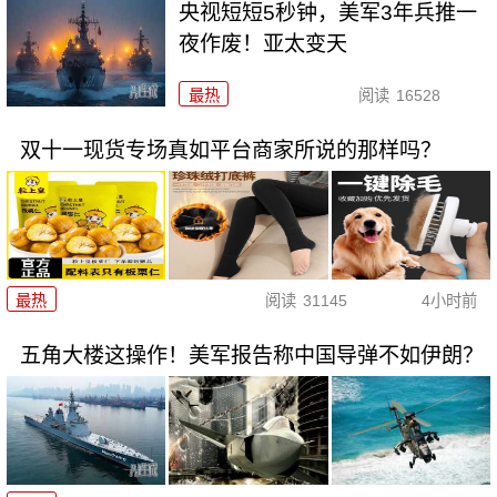
央视短短5秒钟，美军3年兵推一
夜作废！亚太变天
最热
阅读
16528
双十一现货专场真如平台商家所说的那样吗？
最热
阅读
31145
4小时前
五角大楼这操作！美军报告称中国导弹不如伊朗？