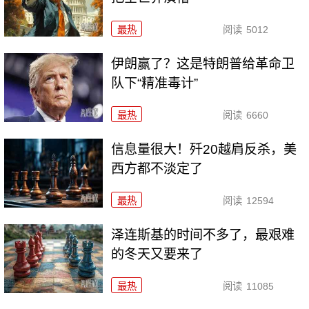
最热
阅读
5012
伊朗赢了？这是特朗普给革命卫
队下“精准毒计”
最热
阅读
6660
信息量很大！歼20越肩反杀，美
西方都不淡定了
最热
阅读
12594
泽连斯基的时间不多了，最艰难
的冬天又要来了
最热
阅读
11085