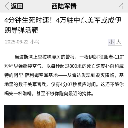
返回
西陆军情
4分钟生死时速！4万驻中东美军或成伊
朗导弹活靶
小
大
2025-06-22
小鸟
当波斯湾上空拉响凄厉的警报，一枚伊朗“征服者-110”
短程导弹撕裂空气，以每秒超过800米的死亡速度扑向科威
特的阿里·萨利姆空军基地——从雷达发现到毁灭降临，基
地里的数千美军官兵，仅有4分07秒反应时间。这还不够你
喝完一杯咖啡，甚至不够你跑向最近的掩体。