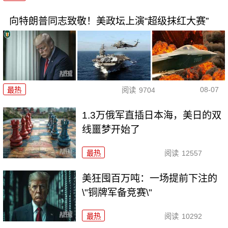
向特朗普同志致敬！美政坛上演“超级抹红大赛”
08-07
最热
阅读
9704
1.3万俄军直插日本海，美日的双
线噩梦开始了
最热
阅读
12557
美狂囤百万吨：一场提前下注的
\"铜牌军备竞赛\"
最热
阅读
10292