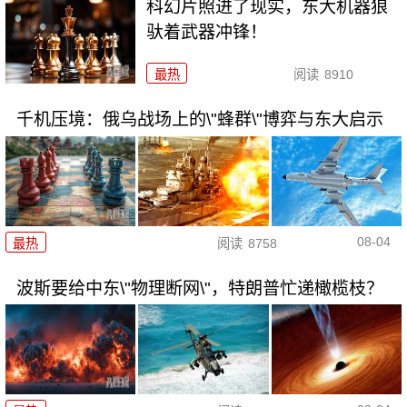
科幻片照进了现实，东大机器狼
驮着武器冲锋！
最热
阅读
8910
千机压境：俄乌战场上的\"蜂群\"博弈与东大启示
08-04
最热
阅读
8758
波斯要给中东\"物理断网\"，特朗普忙递橄榄枝？