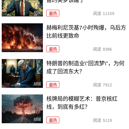
苗的美梦该醒了
最热
阅读
11159
赫梅利尼茨基7小时殉爆，乌后方
比前线更致命
最热
阅读
8386
特朗普的制造业\"回流梦\"，为何
成了回流东大？
最热
阅读
7912
核牌局的模糊艺术：普京核红
线，到底有多红？
最热
阅读
5119