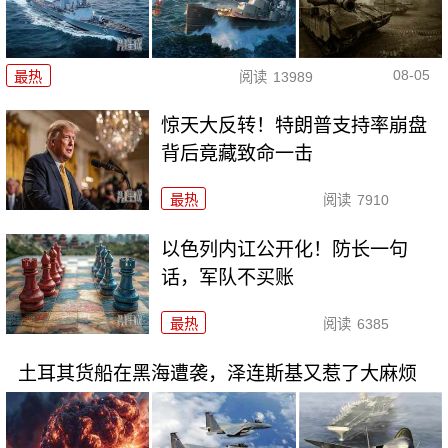
08-05
最热
阅读
13989
惊天大反转！特朗普支持率崩盘
背后竟藏致命一击
最热
阅读
7910
以色列内讧公开化！防长一句
话，军队不买账
最热
阅读
6385
土耳其货船在黑海遭袭，泽连斯基又惹了大麻烦