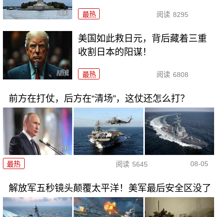
最热
阅读
8295
美国如此救日元，背后藏着三重
收割日本的阳谋！
最热
阅读
6808
前方在打仗，后方在“清场”，这仗还怎么打？
08-05
最热
阅读
5645
解放军五秒镜头颠覆太平洋！美军最后安全区没了