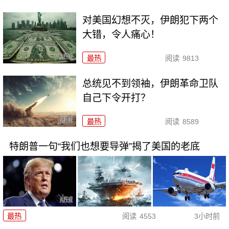
对美国幻想不灭，伊朗犯下两个
大错，令人痛心！
最热
阅读
9813
总统见不到领袖，伊朗革命卫队
自己下令开打？
最热
阅读
8589
特朗普一句“我们也想要导弹”揭了美国的老底
最热
阅读
4553
3小时前