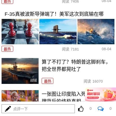
08-04
最热
阅读
7406
F-35真被波斯导弹端了！美军这次到底输在哪
08-04
最热
阅读
7181
算了不打了？特朗普这脚刹车，
把全世界都晃吐了
最热
阅读
16070
一张图让印度陷入死寂，五枚金
牌背后的终极真相
0
0
点评一下
最热
阅读
11137