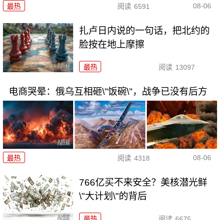
08-06
最热
阅读
6591
扎卢日内说的一句话，把北约的
脸按在地上摩擦
最热
阅读
13097
电商哭晕：俄乌互相砸\"饭碗\"，战争已没有后方
08-06
最热
阅读
4318
766亿买不来安全？美核潜光鲜
\"大计划\"的背后
最热
阅读
6675