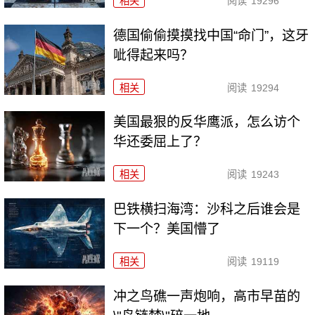
相关
阅读
19296
德国偷偷摸摸找中国“命门”，这牙
呲得起来吗？
相关
阅读
19294
美国最狠的反华鹰派，怎么访个
华还委屈上了？
相关
阅读
19243
巴铁横扫海湾：沙科之后谁会是
下一个？美国懵了
相关
阅读
19119
冲之鸟礁一声炮响，高市早苗的