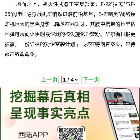
地面之上，毁灭性武器正密集部署：F-22“猛禽”与F-
35“闪电II”隐身战机群悄然进驻前沿基地；B-2“幽灵”战略轰
炸机巨大的黑色身影已降落在西班牙，其腹中携带的巨型钻
地弹可瞬间让伊朗最深藏的核设施化为齑粉。华尔街日报更
披露，一份详尽的对伊空袭计划早已摆在特朗普案头，只待
那声致命命令。
上一页
下一页