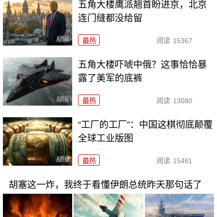
五角大楼鹰派翘首盼进京，北京
连门缝都没给留
最热
阅读
15367
五角大楼吓唬中俄？这事恰恰暴
露了美军的底裤
最热
阅读
13080
“工厂的工厂”：中国这棋彻底颠覆
全球工业版图
最热
阅读
15481
胡塞这一炸，我终于看懂伊朗总统昨天那句话了