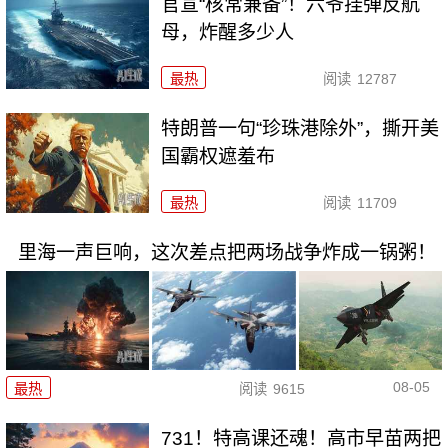
官宣“核常兼备”！六爷挂弹反航
母，炸醒多少人
最热
阅读
12787
特朗普一句“珍珠港除外”，撕开美
国霸权遮羞布
最热
阅读
11709
里海一声巨响，这次差点把两场战争炸成一锅粥！
08-05
最热
阅读
9615
731！特高课还魂！高市早苗两把