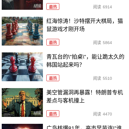
最热
阅读
6914
红海惊涛！沙特摆开大棋局，猫
鼠游戏才刚开场
最热
阅读
5864
青瓦台的\"拍桌\"，能让跪太久的
韩国站起来吗？
最热
阅读
5510
美空管漏洞再暴露！特朗普专机
差点与客机撞上
最热
阅读
4470
广岛核爆81年，高市早苗连\"谁