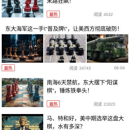
末路狂飙！
最热
阅读
4532
东大海军这一手\"普及牌\"，让美西方彻底破防！
08-04
最热
阅读
24743
南海6天禁航，东大摆下“阳谋
棋”，锤炼铁拳头！
最热
阅读
21823
马、特和好，美中期选举这盘大
棋，水有多深？