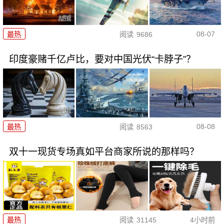
08-07
最热
阅读
9686
印度豪赌千亿卢比，要对中国光伏“卡脖子”？
08-08
最热
阅读
8563
双十一现货专场真如平台商家所说的那样吗？
最热
阅读
31145
4小时前