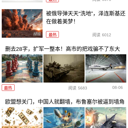
被俄导弹天天“洗地”，泽连斯基还
在做着美梦！
最热
阅读
6012
删去28字，扩军一整本！高市的把戏骗不了东大
08-06
最热
阅读
5683
欧盟想关门，中国人就翻墙，布鲁塞尔被逼到墙角