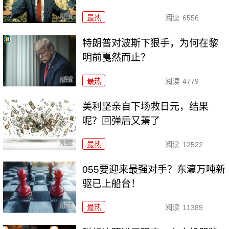
最热
阅读
6556
特朗普对波斯下狠手，为何在黎
明前戛然而止？
最热
阅读
4779
美利坚亲自下场救日元，结果
呢？回弹后又蔫了
最热
阅读
12522
055要迎来最强对手？东瀛万吨新
驱已上船台！
最热
阅读
11389