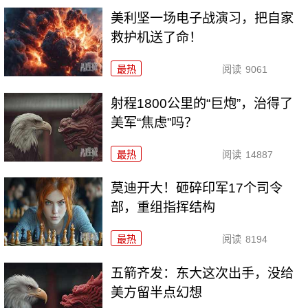
美利坚一场电子战演习，把自家
救护机送了命！
最热
阅读
9061
射程1800公里的“巨炮”，治得了
美军“焦虑”吗？
最热
阅读
14887
莫迪开大！砸碎印军17个司令
部，重组指挥结构
最热
阅读
8194
五箭齐发：东大这次出手，没给
美方留半点幻想