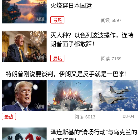
火烧穿日本国运
最热
阅读
5597
灭人种？以色列这波操作，连特
朗普面子都敢踩！
最热
阅读
7169
特朗普刚说要谈判，伊朗又是反手就是一巴掌！
08-04
最热
阅读
6013
泽连斯基的“清场行动”与乌克兰的