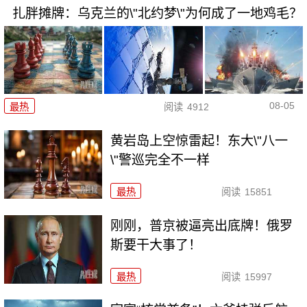
扎胖摊牌：乌克兰的\"北约梦\"为何成了一地鸡毛？
08-05
最热
阅读
4912
黄岩岛上空惊雷起！东大\"八一
\"警巡完全不一样
最热
阅读
15851
刚刚，普京被逼亮出底牌！俄罗
斯要干大事了！
最热
阅读
15997