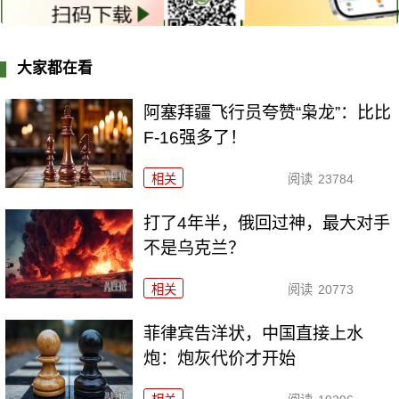
大家都在看
阿塞拜疆飞行员夸赞“枭龙”：比比
F-16强多了！
相关
阅读
23784
打了4年半，俄回过神，最大对手
不是乌克兰？
相关
阅读
20773
菲律宾告洋状，中国直接上水
炮：炮灰代价才开始