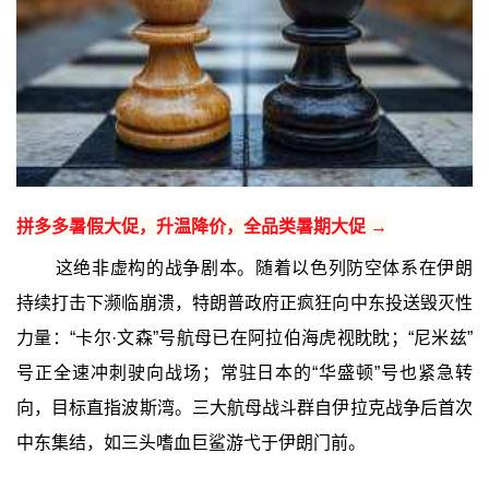
拼多多暑假大促，升温降价，全品类暑期大促 →
这绝非虚构的战争剧本。随着以色列防空体系在伊朗
持续打击下濒临崩溃，特朗普政府正疯狂向中东投送毁灭性
力量：“卡尔·文森”号航母已在阿拉伯海虎视眈眈；“尼米兹”
号正全速冲刺驶向战场；常驻日本的“华盛顿”号也紧急转
向，目标直指波斯湾。三大航母战斗群自伊拉克战争后首次
中东集结，如三头嗜血巨鲨游弋于伊朗门前。