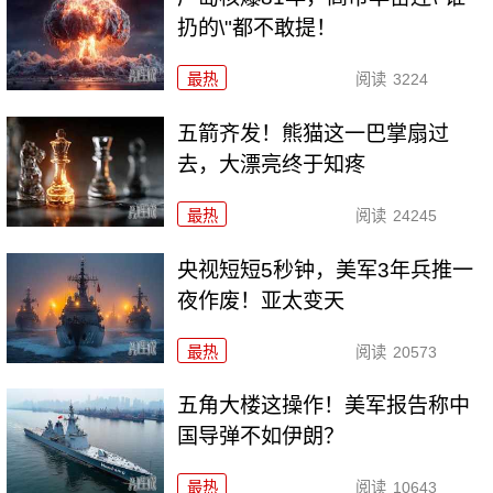
扔的\"都不敢提！
最热
阅读
3224
五箭齐发！熊猫这一巴掌扇过
去，大漂亮终于知疼
最热
阅读
24245
央视短短5秒钟，美军3年兵推一
夜作废！亚太变天
最热
阅读
20573
五角大楼这操作！美军报告称中
国导弹不如伊朗？
最热
阅读
10643