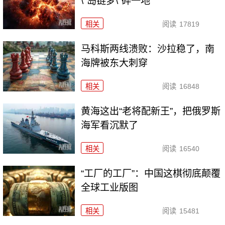
\"岛链梦\"碎一地
相关
阅读
17819
马科斯两线溃败：沙拉稳了，南
海牌被东大刺穿
相关
阅读
16848
黄海这出“老将配新王”，把俄罗斯
海军看沉默了
相关
阅读
16540
“工厂的工厂”：中国这棋彻底颠覆
全球工业版图
相关
阅读
15481