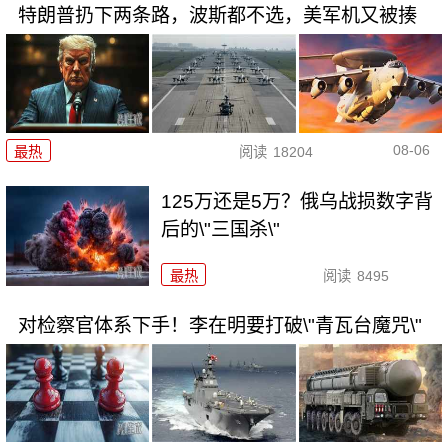
特朗普扔下两条路，波斯都不选，美军机又被揍
08-06
最热
阅读
18204
125万还是5万？俄乌战损数字背
后的\"三国杀\"
最热
阅读
8495
对检察官体系下手！李在明要打破\"青瓦台魔咒\"