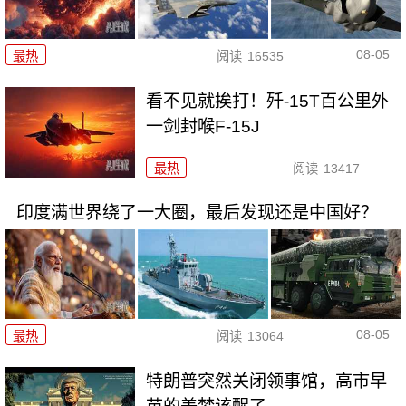
08-05
最热
阅读
16535
看不见就挨打！歼-15T百公里外
一剑封喉F-15J
最热
阅读
13417
印度满世界绕了一大圈，最后发现还是中国好？
08-05
最热
阅读
13064
特朗普突然关闭领事馆，高市早