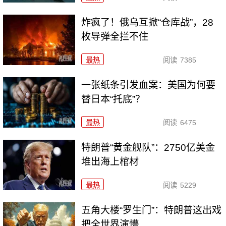
炸疯了！俄乌互掀“仓库战”，28
枚导弹全拦不住
最热
阅读
7385
一张纸条引发血案：美国为何要
替日本“托底”？
最热
阅读
6475
特朗普“黄金舰队”：2750亿美金
堆出海上棺材
最热
阅读
5229
五角大楼“罗生门”：特朗普这出戏
把全世界演懵