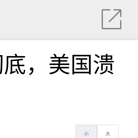
彻底，美国溃
小
大