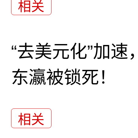
相关
“去美元化”加
东瀛被锁死！
相关