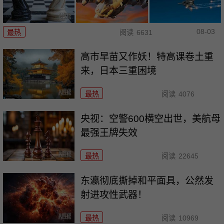
08-03
最热
阅读
6631
高市早苗又作妖！特高课卷土重
来，日本三重困境
最热
阅读
4076
央视：空警600横空出世，美航母
最强王牌失效
最热
阅读
22645
东瀛彻底撕掉和平面具，公然发
射进攻性武器！
最热
阅读
10969