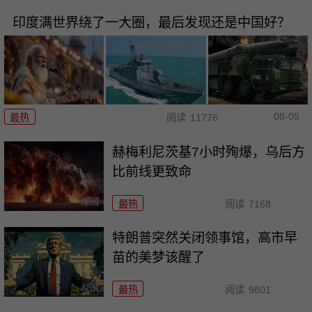
印度满世界绕了一大圈，最后发现还是中国好？
08-05
最热
阅读
11776
赫梅利尼茨基7小时殉爆，乌后方
比前线更致命
最热
阅读
7168
特朗普突然关闭领事馆，高市早
苗的美梦该醒了
最热
阅读
9801