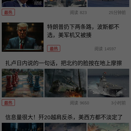
最热
阅读
823
25分钟前
特朗普扔下两条路，波斯都不
选，美军机又被揍
最热
阅读
14597
扎卢日内说的一句话，把北约的脸按在地上摩擦
最热
阅读
9650
3小时前
信息量很大！歼20越肩反杀，美西方都不淡定了