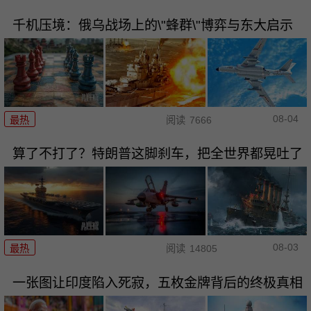
千机压境：俄乌战场上的\"蜂群\"博弈与东大启示
08-04
最热
阅读
7666
算了不打了？特朗普这脚刹车，把全世界都晃吐了
08-03
最热
阅读
14805
一张图让印度陷入死寂，五枚金牌背后的终极真相