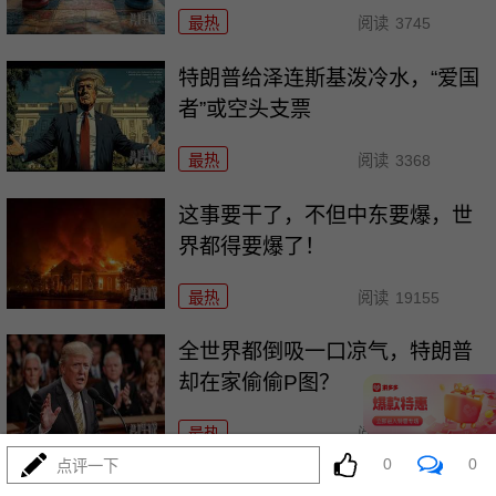
最热
阅读
3745
特朗普给泽连斯基泼冷水，“爱国
者”或空头支票
最热
阅读
3368
这事要干了，不但中东要爆，世
界都得要爆了！
最热
阅读
19155
全世界都倒吸一口凉气，特朗普
却在家偷偷P图？
最热
阅读
10612
0
0
点评一下
美上将一封“私信”捅破天！特朗普被架在火上烤