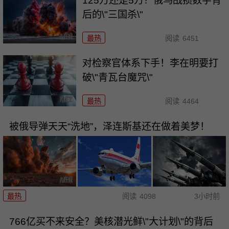
125万还是5万？俄乌战损数字背
后的\"三国杀\"
最热
阅读
6451
对检察官体系下手！李在明要打
破\"青瓦台魔咒\"
最热
阅读
4464
被俄导弹天天“洗地”，泽连斯基还在做着美梦！
最热
阅读
4098
3小时前
766亿买不来安全？美核潜光鲜\"大计划\"的背后