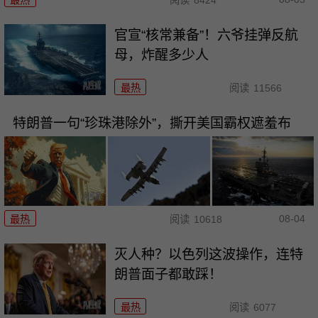
最热
阅读
8424
官宣“核常兼备”！六爷挂弹反航
母，炸醒多少人
最热
阅读
11566
特朗普一句“珍珠港除外”，撕开美国霸权遮羞布
08-04
最热
阅读
10618
灭人种？以色列这波操作，连特
朗普面子都敢踩！
最热
阅读
6077