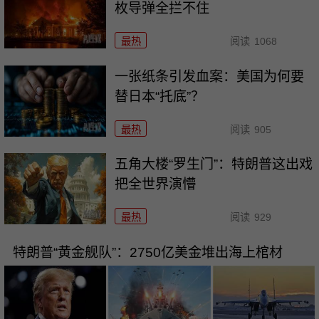
枚导弹全拦不住
最热
阅读
1068
一张纸条引发血案：美国为何要
替日本“托底”？
最热
阅读
905
五角大楼“罗生门”：特朗普这出戏
把全世界演懵
最热
阅读
929
特朗普“黄金舰队”：2750亿美金堆出海上棺材