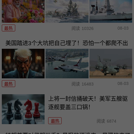
08-03
最热
阅读
10326
美国踏进3个大坑把自己埋了！恐怕一个都爬不出
08-03
最热
阅读
16483
上将一封信捅破天！美军五艘驱
逐舰要盖三口锅！
最热
阅读
6874