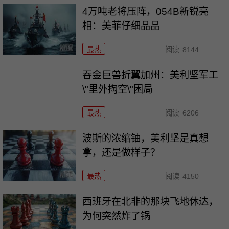
4万吨老将压阵，054B新锐亮
相：美菲仔细品品
最热
阅读
8144
吞金巨兽折翼加州：美利坚军工
\"里外掏空\"困局
最热
阅读
6206
波斯的浓缩铀，美利坚是真想
拿，还是做样子？
最热
阅读
4150
西班牙在北非的那块飞地休达，
为何突然炸了锅