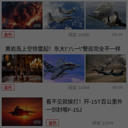
08-05
最热
阅读
15085
黄岩岛上空惊雷起！东大\"八一\"警巡完全不一样
08-05
最热
阅读
14394
看不见就挨打！歼-15T百公里外
一剑封喉F-15J
最热
阅读
11978