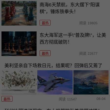
南海6天禁航，东大摆下“阳谋
棋”，锤炼铁拳头！
最热
阅读
19805
东大海军这一手\"普及牌\"，让美
西方彻底破防！
最热
阅读
22677
美利坚亲自下场救日元，结果呢？回弹后又蔫了
08-04
最热
阅读
11547