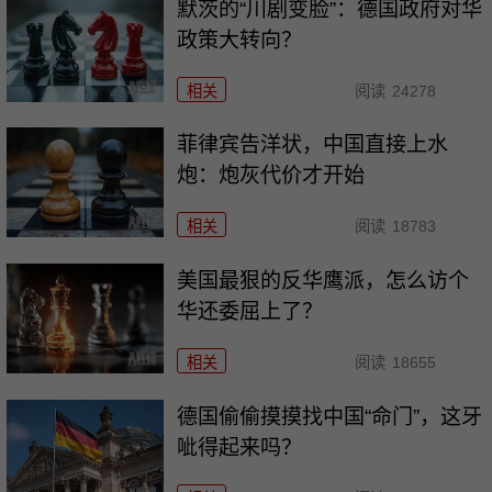
默茨的“川剧变脸”：德国政府对华
政策大转向？
相关
阅读
24278
菲律宾告洋状，中国直接上水
炮：炮灰代价才开始
相关
阅读
18783
美国最狠的反华鹰派，怎么访个
华还委屈上了？
相关
阅读
18655
德国偷偷摸摸找中国“命门”，这牙
呲得起来吗？