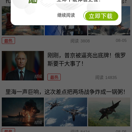
扎胖摊牌：乌克兰的\"北约梦\"为何成了一地鸡毛？
继续阅读
08-05
最热
阅读
3808
刚刚，普京被逼亮出底牌！俄罗
斯要干大事了！
最热
阅读
14835
里海一声巨响，这次差点把两场战争炸成一锅粥！
08-05