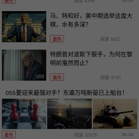
08-04
最热
阅读
6288
马、特和好，美中期选举这盘大
棋，水有多深？
最热
阅读
5622
特朗普对波斯下狠手，为何在黎
明前戛然而止？
最热
阅读
3793
055要迎来最强对手？东瀛万吨新驱已上船台！
08-04
最热
阅读
10275