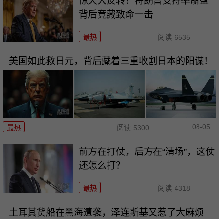
惊天大反转！特朗普支持率崩盘
背后竟藏致命一击
最热
阅读
6535
美国如此救日元，背后藏着三重收割日本的阳谋！
08-05
最热
阅读
5300
前方在打仗，后方在“清场”，这仗
还怎么打？
最热
阅读
4318
土耳其货船在黑海遭袭，泽连斯基又惹了大麻烦