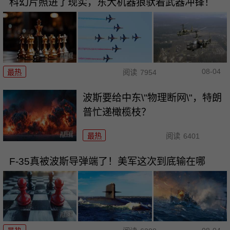
科幻片照进了现实，东大机器狼驮着武器冲锋！
08-04
最热
阅读
7954
波斯要给中东\"物理断网\"，特朗
普忙递橄榄枝？
最热
阅读
6401
F-35真被波斯导弹端了！美军这次到底输在哪