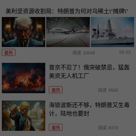
美利坚资源收割局：特朗普为何对乌稀土\"摊牌\"
08-03
最热
阅读
10048
普京不忍了！俄突破禁忌，猛轰
美资无人机工厂
最热
阅读
8560
海锁波斯还不够，特朗普又生毒
计，陆地也要封
最热
阅读
8370