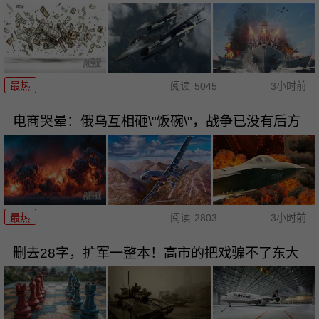
最热
阅读
5045
3小时前
电商哭晕：俄乌互相砸\"饭碗\"，战争已没有后方
最热
阅读
2803
3小时前
删去28字，扩军一整本！高市的把戏骗不了东大