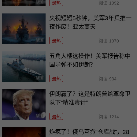
最热
阅读
1992
央视短短5秒钟，美军3年兵推一
夜作废！亚太变天
最热
阅读
1970
五角大楼这操作！美军报告称中
国导弹不如伊朗？
最热
阅读
934
伊朗赢了？这是特朗普给革命卫
队下“精准毒计”
最热
阅读
1214
炸疯了！俄乌互掀“仓库战”，28