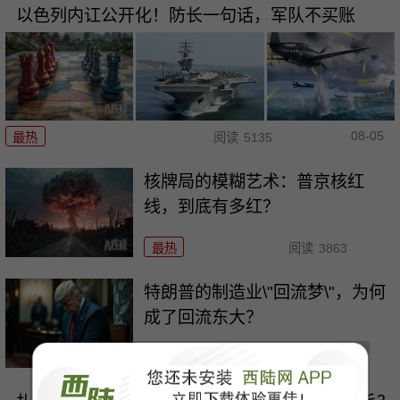
以色列内讧公开化！防长一句话，军队不买账
08-05
最热
阅读
5135
核牌局的模糊艺术：普京核红
线，到底有多红？
最热
阅读
3863
特朗普的制造业\"回流梦\"，为何
成了回流东大？
最热
阅读
6770