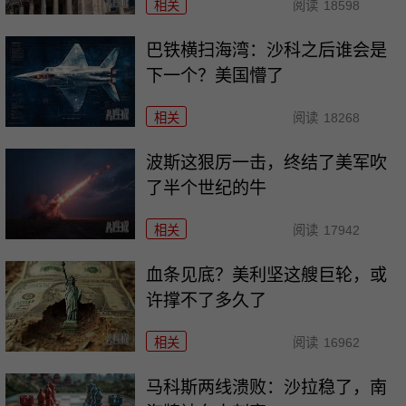
相关
阅读
18598
巴铁横扫海湾：沙科之后谁会是
下一个？美国懵了
相关
阅读
18268
波斯这狠厉一击，终结了美军吹
了半个世纪的牛
相关
阅读
17942
血条见底？美利坚这艘巨轮，或
许撑不了多久了
相关
阅读
16962
马科斯两线溃败：沙拉稳了，南