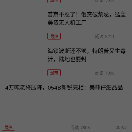
最热
阅读
9636
普京不忍了！俄突破禁忌，猛轰
美资无人机工厂
最热
阅读
8211
海锁波斯还不够，特朗普又生毒
计，陆地也要封
最热
阅读
7998
4万吨老将压阵，054B新锐亮相：美菲仔细品品
08-03
最热
阅读
7805