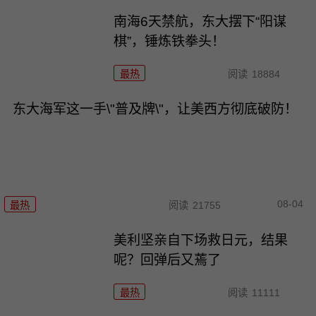
南海6天禁航，东大摆下“阳谋
棋”，锤炼铁拳头！
最热
阅读
18884
东大海军这一手\"普及牌\"，让美西方彻底破防！
08-04
最热
阅读
21755
美利坚亲自下场救日元，结果
呢？回弹后又蔫了
最热
阅读
11111