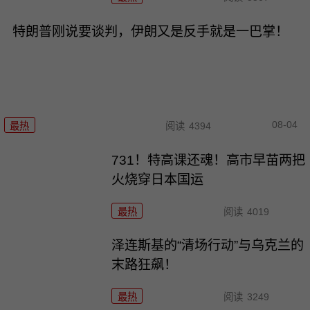
特朗普刚说要谈判，伊朗又是反手就是一巴掌！
08-04
最热
阅读
4394
731！特高课还魂！高市早苗两把
火烧穿日本国运
最热
阅读
4019
泽连斯基的“清场行动”与乌克兰的
末路狂飙！
最热
阅读
3249