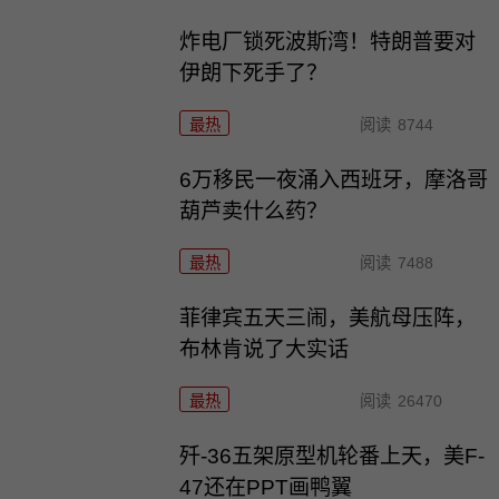
炸电厂锁死波斯湾！特朗普要对
伊朗下死手了？
最热
阅读
8744
6万移民一夜涌入西班牙，摩洛哥
葫芦卖什么药？
最热
阅读
7488
菲律宾五天三闹，美航母压阵，
布林肯说了大实话
最热
阅读
26470
歼-36五架原型机轮番上天，美F-
47还在PPT画鸭翼