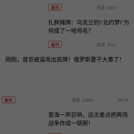
最热
阅读
3003
扎胖摊牌：乌克兰的\"北约梦\"为
何成了一地鸡毛？
最热
阅读
3011
刚刚，普京被逼亮出底牌！俄罗斯要干大事了！
08-04
最热
阅读
13882
里海一声巨响，这次差点把两场
战争炸成一锅粥！