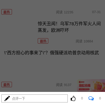
07-31
最热
阅读
12235
惊天丑闻！乌军78万件军火人间
蒸发，欧洲吓坏
最热
阅读
10884
\"西方担心的事来了\"？俄强硬派劝普京动用核武
07-31
最热
阅读
9137
沙特2座炼油厂火光冲天，中东这个火药桶爆燃
0
0
点评一下