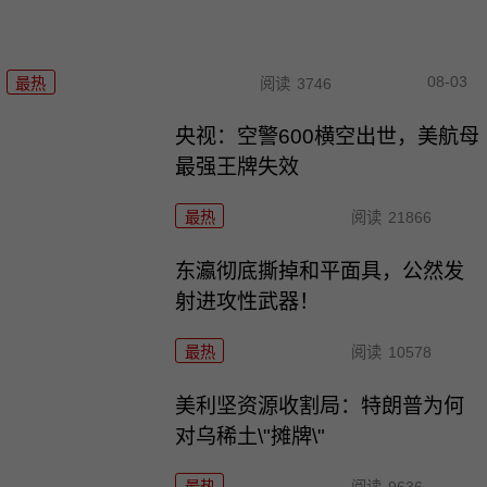
08-03
最热
阅读
3746
央视：空警600横空出世，美航母
最强王牌失效
最热
阅读
21866
东瀛彻底撕掉和平面具，公然发
射进攻性武器！
最热
阅读
10578
美利坚资源收割局：特朗普为何
对乌稀土\"摊牌\"