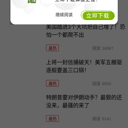
最热
阅读
9962
继续阅读
美国踏进3个大坑把自己埋了！恐
怕一个都爬不出
最热
阅读
16067
上将一封信捅破天！美军五艘驱
逐舰要盖三口锅！
最热
阅读
6550
特朗普要对伊朗动手？最狠的还
没来，最骚的来了
最热
阅读
5141