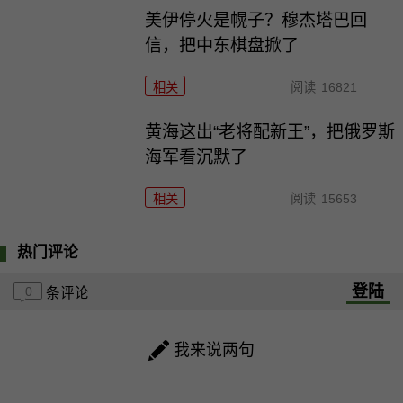
美伊停火是幌子？穆杰塔巴回
信，把中东棋盘掀了
相关
阅读
16821
黄海这出“老将配新王”，把俄罗斯
海军看沉默了
相关
阅读
15653
热门评论
登陆
0
条评论
我来说两句