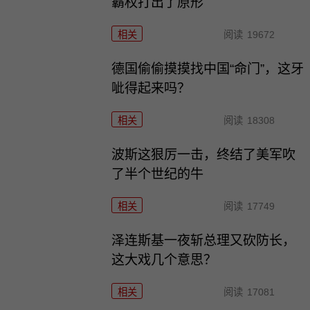
霸权打出了原形
相关
阅读
19672
德国偷偷摸摸找中国“命门”，这牙
呲得起来吗？
相关
阅读
18308
波斯这狠厉一击，终结了美军吹
了半个世纪的牛
相关
阅读
17749
泽连斯基一夜斩总理又砍防长，
这大戏几个意思？
相关
阅读
17081