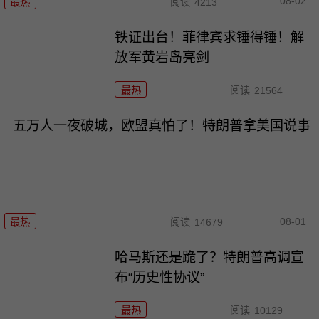
08-02
最热
阅读
4213
铁证出台！菲律宾求锤得锤！解
放军黄岩岛亮剑
最热
阅读
21564
五万人一夜破城，欧盟真怕了！特朗普拿美国说事
08-01
最热
阅读
14679
哈马斯还是跪了？特朗普高调宣
布“历史性协议”
最热
阅读
10129