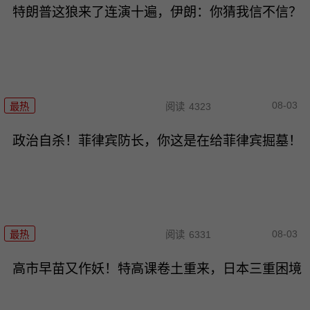
特朗普这狼来了连演十遍，伊朗：你猜我信不信？
08-03
最热
阅读
4323
政治自杀！菲律宾防长，你这是在给菲律宾掘墓！
08-03
最热
阅读
6331
高市早苗又作妖！特高课卷土重来，日本三重困境