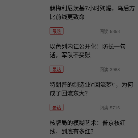
赫梅利尼茨基7小时殉爆，乌后方
比前线更致命
最热
阅读
5858
以色列内讧公开化！防长一句
话，军队不买账
最热
阅读
3968
特朗普的制造业\"回流梦\"，为何
成了回流东大？
最热
阅读
5716
核牌局的模糊艺术：普京核红
线，到底有多红？