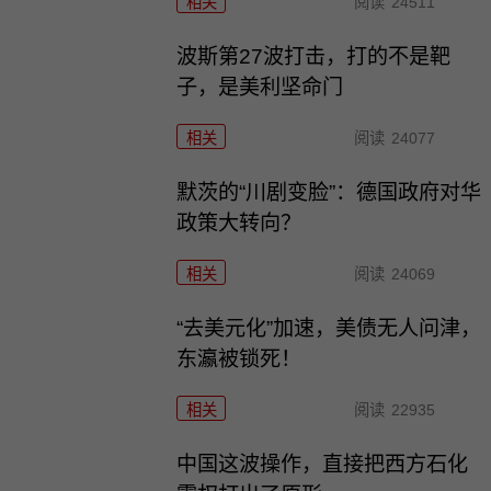
相关
阅读
24511
波斯第27波打击，打的不是靶
子，是美利坚命门
相关
阅读
24077
默茨的“川剧变脸”：德国政府对华
政策大转向？
相关
阅读
24069
“去美元化”加速，美债无人问津，
东瀛被锁死！
相关
阅读
22935
中国这波操作，直接把西方石化