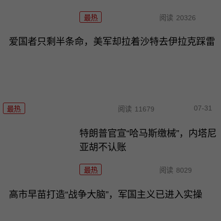
最热
阅读
20326
爱国者只剩半条命，美军却拉着沙特去伊拉克踩雷
07-31
最热
阅读
11679
特朗普官宣“哈马斯缴械”，内塔尼
亚胡不认账
最热
阅读
8029
高市早苗打造“战争大脑”，军国主义已进入实操