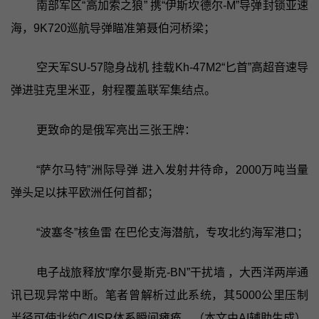
南部军区“高加索之狼” 携“伊斯坎德尔-M”导弹封锁亚速
海，9K720巡航导弹瞄准第聂伯河桥梁；
空天军SU-57隐身战机 挂载Kh-47M2“匕首”高超音速导
弹进驻克里米亚，射程覆盖联军集结点。
更致命的是俄军亮出三张王牌：
“萨尔马特”洲际导弹 进入发射井待命，2000万吨当量
弹头足以抹平欧洲任何首都；
“波塞冬”核鱼雷 在巴伦支海潜航，专攻北约海军港口；
电子战旅释放“摩尔曼斯克-BN”干扰墙 ，大西洋两岸通
讯已现异常中断。笔者曾解析过此系统，其5000公里压制
半径可使北约C4ISR体系瞬间瘫痪。（本文由AI辅助生成）