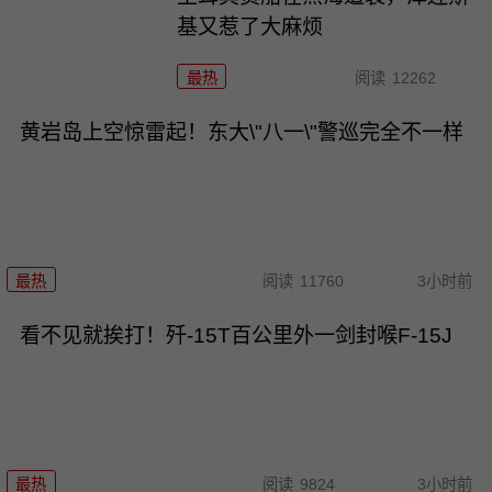
基又惹了大麻烦
最热
阅读
12262
黄岩岛上空惊雷起！东大\"八一\"警巡完全不一样
最热
阅读
11760
3小时前
看不见就挨打！歼-15T百公里外一剑封喉F-15J
最热
阅读
9824
3小时前