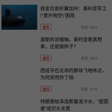
吞金巨兽折翼加州：美利坚军工
\"里外掏空\"困局
最热
阅读
5824
波斯的浓缩铀，美利坚是真想
拿，还是做样子？
最热
阅读
3804
西班牙在北非的那块飞地休达，
为何突然炸了锅
最热
阅读
3378
特朗普给泽连斯基泼冷水，“爱国
者”或空头支票