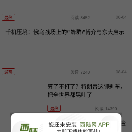
08-04
最热
阅读
3452
千机压境：俄乌战场上的\"蜂群\"博弈与东大启示
08-04
最热
阅读
7248
算了不打了？特朗普这脚刹车，
把全世界都晃吐了
最热
阅读
14390
一张图让印度陷入死寂，五枚金
牌背后的终极真相