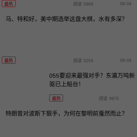
08-04
最热
阅读
5969
马、特和好，美中期选举这盘大棋，水有多深？
08-04
最热
阅读
5254
055要迎来最强对手？东瀛万吨新
驱已上船台！
最热
阅读
9875
特朗普对波斯下狠手，为何在黎明前戛然而止？