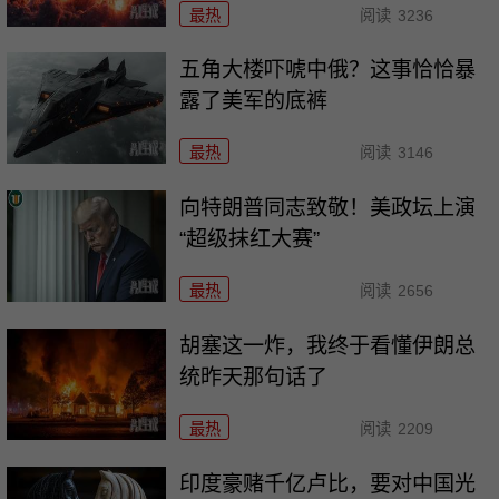
最热
阅读
3236
五角大楼吓唬中俄？这事恰恰暴
露了美军的底裤
最热
阅读
3146
向特朗普同志致敬！美政坛上演
“超级抹红大赛”
最热
阅读
2656
胡塞这一炸，我终于看懂伊朗总
统昨天那句话了
最热
阅读
2209
印度豪赌千亿卢比，要对中国光