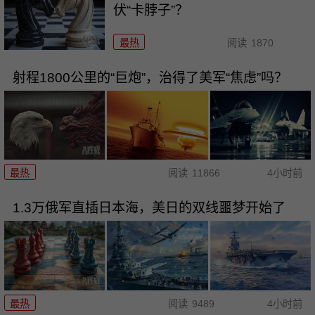
伏“卡脖子”？
最热
阅读
1870
射程1800公里的“巨炮”，治得了美军“焦虑”吗？
最热
阅读
11866
4小时前
1.3万俄军直插日本海，美日的双线噩梦开始了
最热
阅读
9489
4小时前