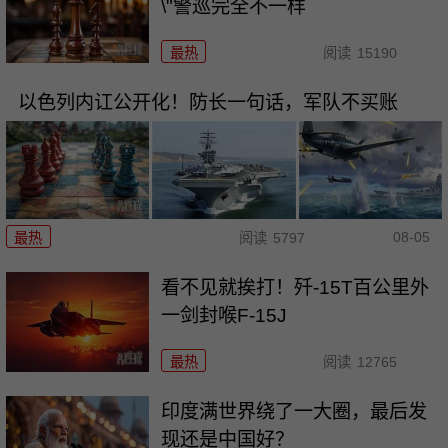
\"警巡完全不一样
最热
阅读
15190
以色列内讧公开化！防长一句话，军队不买账
08-05
最热
阅读
5797
看不见就挨打！歼-15T百公里外
一剑封喉F-15J
最热
阅读
12765
印度满世界绕了一大圈，最后发
现还是中国好？