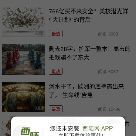
766亿买不来安全？美核潜光鲜
\"大计划\"的背后
最热
阅读
6000
删去28字，扩军一整本！高市的
把戏骗不了东大
最热
阅读
5082
河水干了，欧洲的底裤露出来
了，“生命线”告急
最热
阅读
10496
欧盟想关门，中国人就翻墙，布
鲁塞尔被逼到墙角