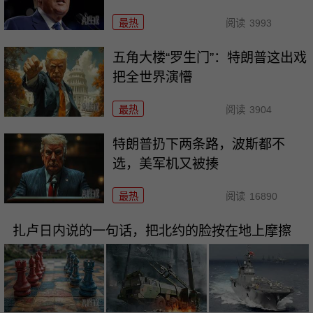
最热
阅读
3993
五角大楼“罗生门”：特朗普这出戏
把全世界演懵
最热
阅读
3904
特朗普扔下两条路，波斯都不
选，美军机又被揍
最热
阅读
16890
扎卢日内说的一句话，把北约的脸按在地上摩擦