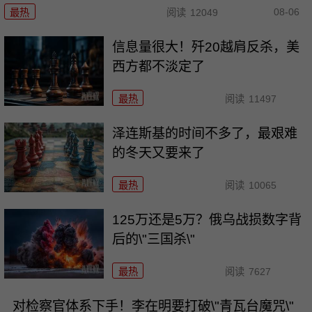
08-06
最热
阅读
12049
信息量很大！歼20越肩反杀，美
西方都不淡定了
最热
阅读
11497
泽连斯基的时间不多了，最艰难
的冬天又要来了
最热
阅读
10065
125万还是5万？俄乌战损数字背
后的\"三国杀\"
最热
阅读
7627
对检察官体系下手！李在明要打破\"青瓦台魔咒\"