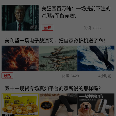
美狂囤百万吨：一场提前下注的
\"铜牌军备竞赛\"
最热
阅读
7586
美利坚一场电子战演习，把自家救护机送了命！
最热
阅读
6429
4小时前
双十一现货专场真如平台商家所说的那样吗？