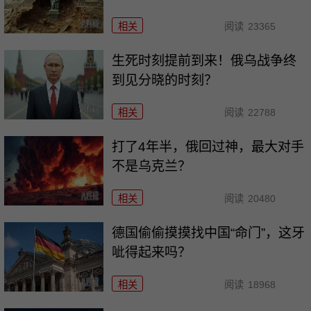
相关
阅读
23365
生死时刻提前到来！俄乌战争终
到见分晓的时刻？
相关
阅读
22788
打了4年半，俄回过神，最大对手
不是乌克兰？
相关
阅读
20480
德国偷偷摸摸找中国“命门”，这牙
呲得起来吗？
相关
阅读
18968