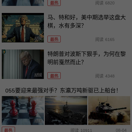
最热
阅读
6820
马、特和好，美中期选举这盘大
棋，水有多深？
最热
阅读
6165
特朗普对波斯下狠手，为何在黎
明前戛然而止？
最热
阅读
4348
055要迎来最强对手？东瀛万吨新驱已上船台！
08-04
最热
阅读
10911