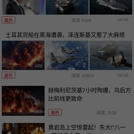
08-05
最热
阅读
5109
土耳其货船在黑海遭袭，泽连斯基又惹了大麻烦
08-05
最热
阅读
15924
赫梅利尼茨基7小时殉爆，乌后方
比前线更致命
最热
阅读
7818
黄岩岛上空惊雷起！东大\"八一