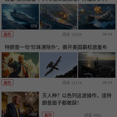
08-04
最热
阅读
12159
特朗普一句“珍珠港除外”，撕开美国霸权遮羞布
08-04
最热
阅读
11174
灭人种？以色列这波操作，连特
朗普面子都敢踩！
最热
阅读
6661