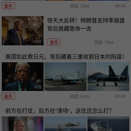
08-05
最热
阅读
7694
惊天大反转！特朗普支持率崩盘
背后竟藏致命一击
最热
阅读
7381
美国如此救日元，背后藏着三重收割日本的阳谋！
08-05
最热
阅读
6190
前方在打仗，后方在“清场”，这仗还怎么打？