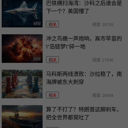
巴铁横扫海湾：沙科之后谁会是
下一个？美国懵了
相关
阅读
18715
冲之鸟礁一声炮响，高市早苗的
\"岛链梦\"碎一地
相关
阅读
17536
马科斯两线溃败：沙拉稳了，南
海牌被东大刺穿
相关
阅读
16548
算了不打了？特朗普这脚刹车，
把全世界都晃吐了