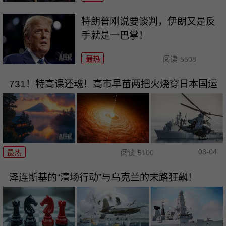
特朗普刚说要谈判，伊朗又是反
手就是一巴掌！
最热
阅读
5508
731！特高课还魂！高市早苗两把火烧穿日本国运
08-04
最热
阅读
5100
泽连斯基的“清场行动”与乌克兰的末路狂飙！