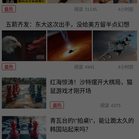
最热
阅读
31145
4小时前
五箭齐发：东大这次出手，没给美方留半点幻想
最热
阅读
4941
4小时前
红海惊涛！沙特摆开大棋局，猫
鼠游戏才刚开场
最热
阅读
4375
青瓦台的\"拍桌\"，能让跪太久的
韩国站起来吗？