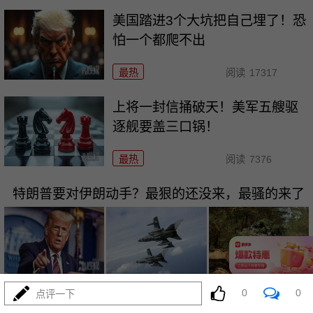
美国踏进3个大坑把自己埋了！恐
怕一个都爬不出
最热
阅读
17317
上将一封信捅破天！美军五艘驱
逐舰要盖三口锅！
最热
阅读
7376
特朗普要对伊朗动手？最狠的还没来，最骚的来了
08-03
最热
阅读
5979
0
0
点评一下