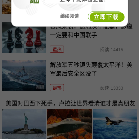
最热
阅读
15870
继续阅读
暴风来袭，这局决不能输，想赢
一定要和中国联手
最热
阅读
14415
解放军五秒镜头颠覆太平洋！美
军最后安全区没了
最热
阅读
13333
美国对巴西下死手，卢拉让世界看清谁才是真朋友