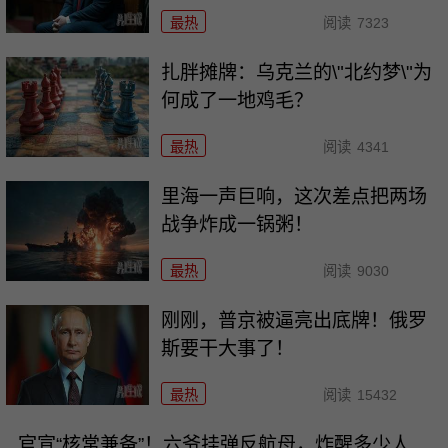
最热
阅读
7323
扎胖摊牌：乌克兰的\"北约梦\"为
何成了一地鸡毛？
最热
阅读
4341
里海一声巨响，这次差点把两场
战争炸成一锅粥！
最热
阅读
9030
刚刚，普京被逼亮出底牌！俄罗
斯要干大事了！
最热
阅读
15432
官宣“核常兼备”！六爷挂弹反航母，炸醒多少人