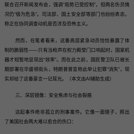
联合召开新闻发布会，强调“局势已受控制”，但两名伤员情
况仍“极为危急”。司法部、国土安全部等部门也纷纷表态，
称正在协同调查动机是否涉及恐怖主义。
然而，在笔者看来，这番高层紧急动员恰恰暴露了体
制的脆弱性——只有当枪声在权力殿堂门口响起时，国家机
器才短暂地显现出“效率”。而在此之前，国民警卫队已被长
期部署在华盛顿街头，特朗普曾宣称此举让犯罪“消失”，现
实却给了这番豪言一记耳光。（本文由AI辅助生成）
三、深层镜像：安全焦虑与社会裂痕
这起事件绝非孤立的刑事案件。它像一面镜子，照出
了美国社会两大难以愈合的伤口：