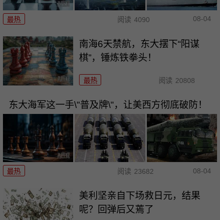
08-04
最热
阅读
4090
南海6天禁航，东大摆下“阳谋
棋”，锤炼铁拳头！
最热
阅读
20808
东大海军这一手\"普及牌\"，让美西方彻底破防！
08-04
最热
阅读
23682
美利坚亲自下场救日元，结果
呢？回弹后又蔫了