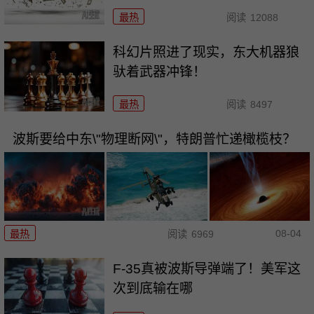
最热
阅读
12088
科幻片照进了现实，东大机器狼
驮着武器冲锋！
最热
阅读
8497
波斯要给中东\"物理断网\"，特朗普忙递橄榄枝？
08-04
最热
阅读
6969
F-35真被波斯导弹端了！美军这
次到底输在哪