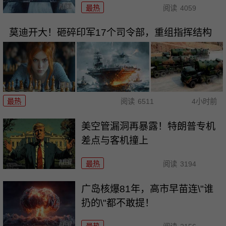
最热
阅读
4059
莫迪开大！砸碎印军17个司令部，重组指挥结构
最热
阅读
6511
4小时前
美空管漏洞再暴露！特朗普专机
差点与客机撞上
最热
阅读
3194
广岛核爆81年，高市早苗连\"谁
扔的\"都不敢提！