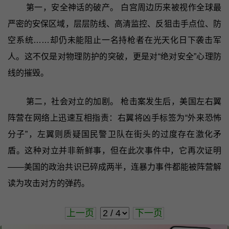
第一，安全神话的破产。 白宫周边历来被视作全球最
严密的安保区域，层层防线、高清监控、反狙击手点位、防
空系统……却仍未能阻止一名持枪者在光天化日下袭击军
人。这不仅是对物理防护的突破，更是对“绝对安全”心理防
线的摧毁。
第二，社会对立的加剧。 枪击案发生后，美国左右翼
阵营在网络上迅速互相指责：右翼将凶手标签为“外来恐怖
分子”，左翼则质疑国民警卫队在街头的过度存在激化矛
盾。这种对立并非新鲜事，但在此次事件中，它再次证明
——美国的政治共识已碎成两半，连暴力事件都能被阵营解
读为攻击对方的弹药。
上一页
下一页