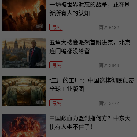
一场被世界遗忘的战争，正在刷
新所有人的认知
最热
阅读
6132
五角大楼鹰派翘首盼进京，北京
连门缝都没给留
最热
阅读
3843
“工厂的工厂”：中国这棋彻底颠覆
全球工业版图
最热
阅读
3472
三国歃血为盟剑指何方？中东大
棋有人坐不住了！