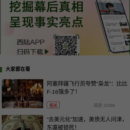
大家都在看
阿塞拜疆飞行员夸赞“枭龙”：比比
F-16强多了！
相关
阅读
23386
“去美元化”加速，美债无人问津，
东瀛被锁死！