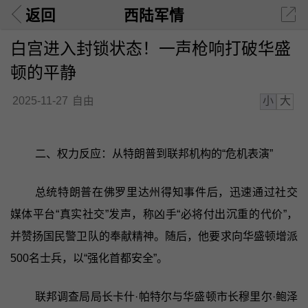
返回
西陆军情
白宫进入封锁状态！一声枪响打破华盛
顿的平静
小
大
2025-11-27
自由
二、权力反应：从特朗普到联邦机构的“危机表演”
总统特朗普在佛罗里达州得知事件后，迅速通过社交
媒体平台“真实社交”发声，称凶手“必将付出沉重的代价”，
并赞扬国民警卫队的奉献精神。随后，他要求向华盛顿增派
500名士兵，以“强化首都安全”。
联邦调查局局长卡什·帕特尔与华盛顿市长穆里尔·鲍泽