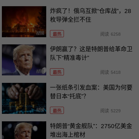
炸疯了！俄乌互掀“仓库战”，28
枚导弹全拦不住
最热
阅读
6258
伊朗赢了？这是特朗普给革命卫
队下“精准毒计”
最热
阅读
5418
一张纸条引发血案：美国为何要
替日本“托底”？
最热
阅读
5229
特朗普“黄金舰队”：2750亿美金
堆出海上棺材