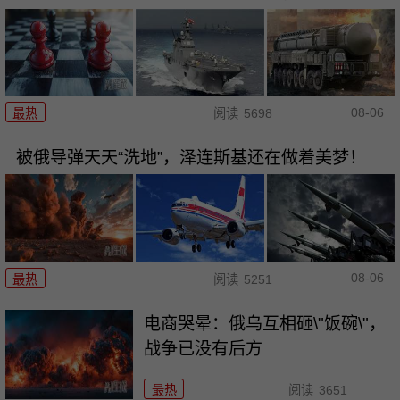
08-06
最热
阅读
5698
被俄导弹天天“洗地”，泽连斯基还在做着美梦！
08-06
最热
阅读
5251
电商哭晕：俄乌互相砸\"饭碗\"，
战争已没有后方
最热
阅读
3651