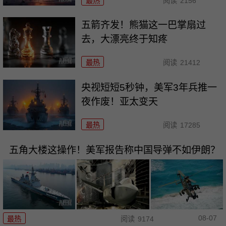
最热
阅读
2156
五箭齐发！熊猫这一巴掌扇过
去，大漂亮终于知疼
最热
阅读
21412
央视短短5秒钟，美军3年兵推一
夜作废！亚太变天
最热
阅读
17285
五角大楼这操作！美军报告称中国导弹不如伊朗？
08-07
最热
阅读
9174