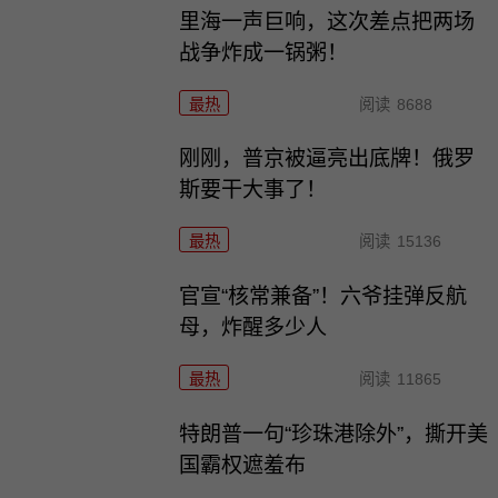
里海一声巨响，这次差点把两场
战争炸成一锅粥！
最热
阅读
8688
刚刚，普京被逼亮出底牌！俄罗
斯要干大事了！
最热
阅读
15136
官宣“核常兼备”！六爷挂弹反航
母，炸醒多少人
最热
阅读
11865
特朗普一句“珍珠港除外”，撕开美
国霸权遮羞布