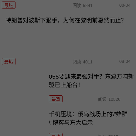
08-04
最热
阅读
5841
特朗普对波斯下狠手，为何在黎明前戛然而止？
08-04
最热
阅读
4011
055要迎来最强对手？东瀛万吨新
驱已上船台！
最热
阅读
10526
千机压境：俄乌战场上的\"蜂群
\"博弈与东大启示