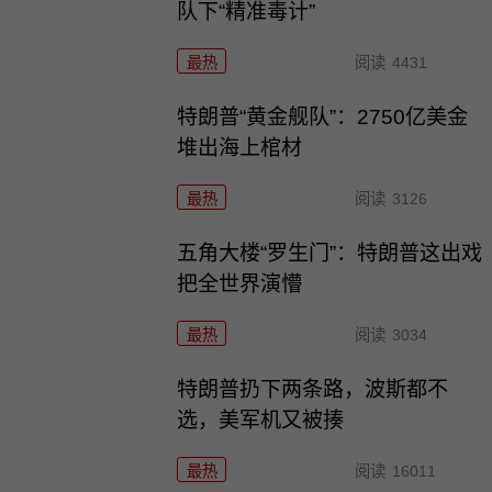
队下“精准毒计”
最热
阅读
4431
特朗普“黄金舰队”：2750亿美金
堆出海上棺材
最热
阅读
3126
五角大楼“罗生门”：特朗普这出戏
把全世界演懵
最热
阅读
3034
特朗普扔下两条路，波斯都不
选，美军机又被揍
最热
阅读
16011