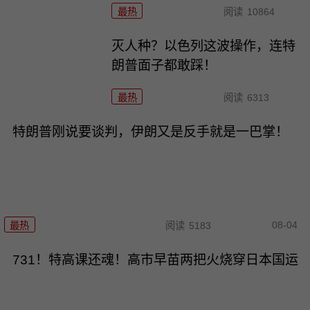
最热
阅读
10864
灭人种？以色列这波操作，连特
朗普面子都敢踩！
最热
阅读
6313
特朗普刚说要谈判，伊朗又是反手就是一巴掌！
08-04
最热
阅读
5183
731！特高课还魂！高市早苗两把火烧穿日本国运