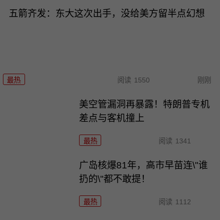
五箭齐发：东大这次出手，没给美方留半点幻想
最热
阅读
1550
刚刚
美空管漏洞再暴露！特朗普专机
差点与客机撞上
最热
阅读
1341
广岛核爆81年，高市早苗连\"谁
扔的\"都不敢提！
最热
阅读
1112