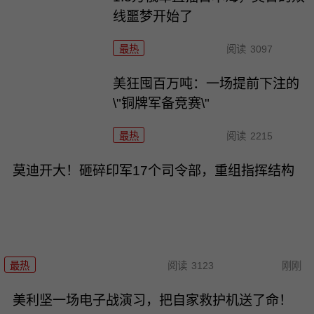
线噩梦开始了
最热
阅读
3097
美狂囤百万吨：一场提前下注的
\"铜牌军备竞赛\"
最热
阅读
2215
莫迪开大！砸碎印军17个司令部，重组指挥结构
最热
阅读
3123
刚刚
美利坚一场电子战演习，把自家救护机送了命！