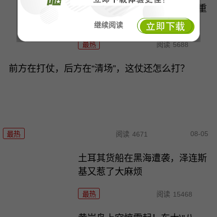
美国如此救日元，背后藏着三重
收割日本的阳谋！
继续阅读
最热
阅读
5688
前方在打仗，后方在“清场”，这仗还怎么打？
08-05
最热
阅读
4671
土耳其货船在黑海遭袭，泽连斯
基又惹了大麻烦
最热
阅读
15468