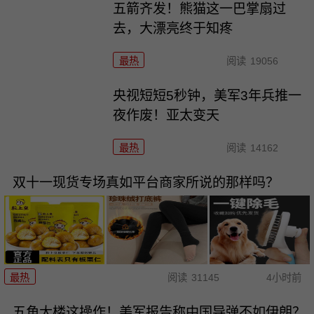
五箭齐发！熊猫这一巴掌扇过
去，大漂亮终于知疼
最热
阅读
19056
央视短短5秒钟，美军3年兵推一
夜作废！亚太变天
最热
阅读
14162
双十一现货专场真如平台商家所说的那样吗？
最热
阅读
31145
4小时前
五角大楼这操作！美军报告称中国导弹不如伊朗？