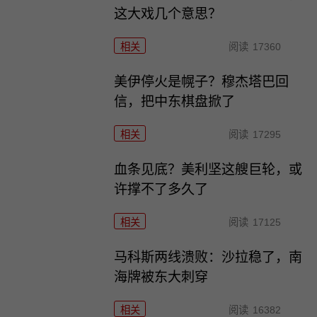
这大戏几个意思？
相关
阅读
17360
美伊停火是幌子？穆杰塔巴回
信，把中东棋盘掀了
相关
阅读
17295
血条见底？美利坚这艘巨轮，或
许撑不了多久了
相关
阅读
17125
马科斯两线溃败：沙拉稳了，南
海牌被东大刺穿
相关
阅读
16382