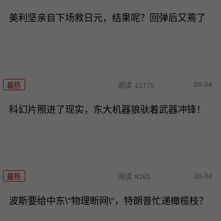
美利坚亲自下场救日元，结果呢？回弹后又蔫了
08-04
最热
阅读
11775
科幻片照进了现实，东大机器狼驮着武器冲锋！
08-04
最热
阅读
8161
波斯要给中东\"物理断网\"，特朗普忙递橄榄枝？