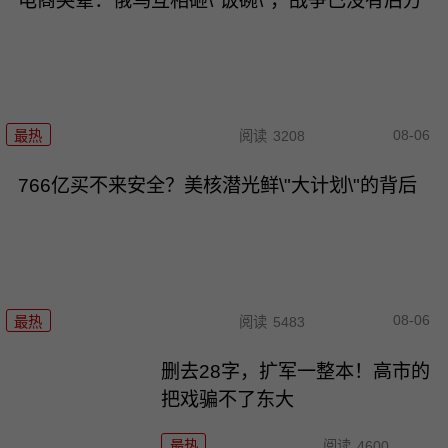
电商哭晕：俄乌互相砸\"饭碗\"，战争已没有后方
08-06
最热
阅读
3208
766亿买不来安全？美核潜光鲜\"大计划\"的背后
08-06
最热
阅读
5483
删去28字，扩军一整本！高市的
把戏骗不了东大
最热
阅读
4600