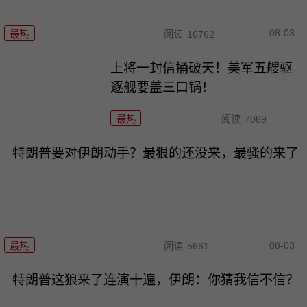
08-03
最热
阅读
16762
上将一封信捅破天！美军五艘驱
逐舰要盖三口锅！
最热
阅读
7089
特朗普要对伊朗动手？最狠的还没来，最骚的来了
08-03
最热
阅读
5661
特朗普这狼来了连演十遍，伊朗：你猜我信不信？