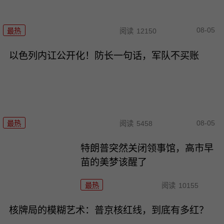
08-05
最热
阅读
12150
以色列内讧公开化！防长一句话，军队不买账
08-05
最热
阅读
5458
特朗普突然关闭领事馆，高市早
苗的美梦该醒了
最热
阅读
10155
核牌局的模糊艺术：普京核红线，到底有多红？