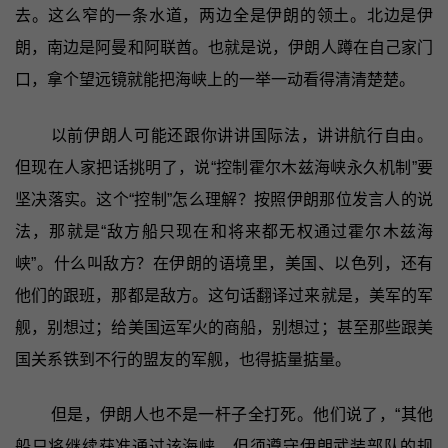
去。这么窄的一条水道，两边全是伊朗的领土。北边是伊
朗，南边是阿曼和阿联酋。也就是说，伊朗人蹲在自己家门
口，拿个望远镜就能把海峡上的一举一动看得清清楚楚。
以前伊朗人可能还跟你讲讲国际法，讲讲航行自由。
但现在人家把话挑明了，说“控制霍尔木兹海峡永久机制”要
坚决落实。这个“控制”怎么理解？按照伊朗那位发言人的说
法，那就是“敌方船只现在和将来都无权通过霍尔木兹海
峡”。什么叫敌方？在伊朗的语境里，美国、以色列，还有
他们的跟班，那都是敌方。这句话翻译过来就是，美军的军
舰，别想过；给美国运军火的商船，别想过；甚至那些跟美
国关系铁到不行的盟友的军舰，也得掂量掂量。
但是，伊朗人也不是一杆子全打死。他们说了，“其他
船只将继续获准通过该海峡，但须遵守伊朗武装部队的规