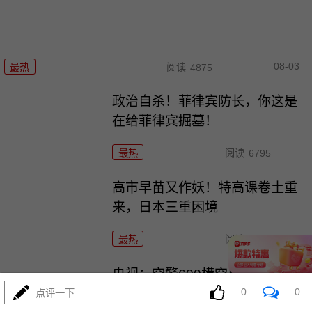
08-03
最热
阅读
4875
政治自杀！菲律宾防长，你这是
在给菲律宾掘墓！
最热
阅读
6795
高市早苗又作妖！特高课卷土重
来，日本三重困境
最热
阅读
4280
央视：空警600横空出世，美航母
0
0
最强王牌失效
点评一下