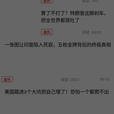
最热
阅读
7907
算了不打了？特朗普这脚刹车，
把全世界都晃吐了
最热
阅读
15019
一张图让印度陷入死寂，五枚金牌背后的终极真相
08-03
最热
阅读
10517
美国踏进3个大坑把自己埋了！恐怕一个都爬不出