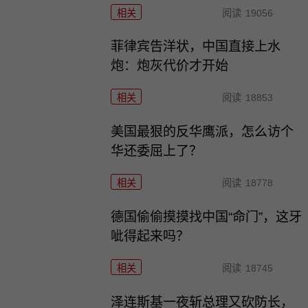
相关
阅读
19056
菲律宾告洋状，中国直接上水
炮：炮灰代价才开始
相关
阅读
18853
美国最狠的反华鹰派，怎么访个
华还委屈上了？
相关
阅读
18778
德国偷偷摸摸找中国“命门”，这牙
呲得起来吗？
相关
阅读
18745
泽连斯基一夜斩总理又砍防长，