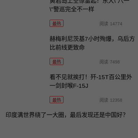
黄岩岛上空惊雷起！东大\"八一
\"警巡完全不一样
最热
阅读
14774
赫梅利尼茨基7小时殉爆，乌后方
比前线更致命
最热
阅读
7498
看不见就挨打！歼-15T百公里外
一剑封喉F-15J
最热
阅读
12358
印度满世界绕了一大圈，最后发现还是中国好？