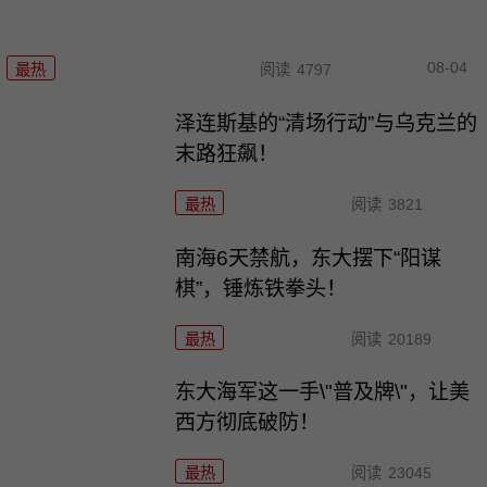
08-04
最热
阅读
4797
泽连斯基的“清场行动”与乌克兰的
末路狂飙！
最热
阅读
3821
南海6天禁航，东大摆下“阳谋
棋”，锤炼铁拳头！
最热
阅读
20189
东大海军这一手\"普及牌\"，让美
西方彻底破防！
最热
阅读
23045