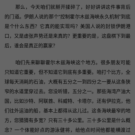
那么，今天咱们就掰开揉碎了，好好讲讲这件事背后
的门道。伊朗人说的那个“控制霍尔木兹海峡永久机制”到底
是个什么东西？它真的能实现吗？美国人说的封锁伊朗港
口，又是虚张声势还是来真的？更重要的是，这盘棋下到最
后，谁会是真正的赢家？
咱们先来聊聊霍尔木兹海峡这个地方。很多朋友可能
只知道它重要，但不知道它到底有多重要。咱打个比方，全
球每天消耗的石油，大概有五分之一到四分之一要从这条狭
窄的水道里穿过去。您没听错，五分之一。那些海湾产油大
国，比如沙特、阿联酋、科威特、卡塔尔，还有伊拉克，他
们往外运油的船，基本上都得从这儿过。这条海峡最窄的地
方，您猜猜有多宽？只有三十多公里。三十多公里是什么概
念？一个体能好点的游泳健将，给他点时间他都能横渡过