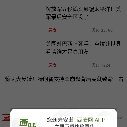
解放军五秒镜头颠覆太平洋！美
军最后安全区没了
最热
阅读
12750
美国对巴西下死手，卢拉让世界
看清谁才是真朋友
最热
阅读
7224
惊天大反转！特朗普支持率崩盘背后竟藏致命一击
08-05
最热
阅读
6933