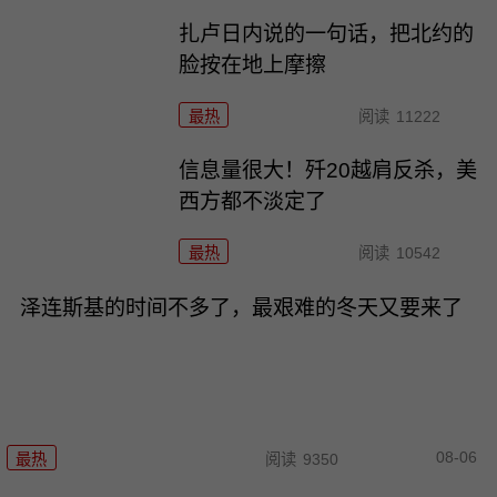
扎卢日内说的一句话，把北约的
脸按在地上摩擦
最热
阅读
11222
信息量很大！歼20越肩反杀，美
西方都不淡定了
最热
阅读
10542
泽连斯基的时间不多了，最艰难的冬天又要来了
08-06
最热
阅读
9350