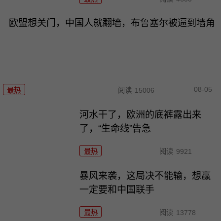
欧盟想关门，中国人就翻墙，布鲁塞尔被逼到墙角
08-05
最热
阅读
15006
河水干了，欧洲的底裤露出来
了，“生命线”告急
最热
阅读
9921
暴风来袭，这局决不能输，想赢
一定要和中国联手
最热
阅读
13778