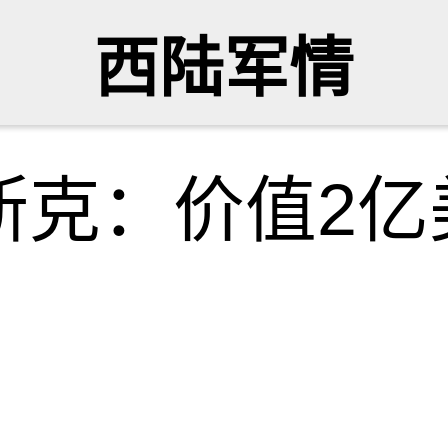
西陆军情
斯克：价值2亿