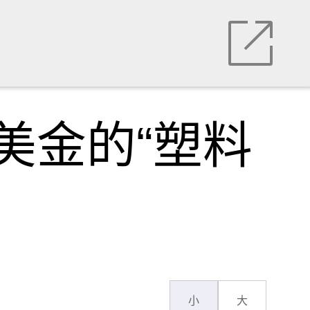
美金的“塑料
小
大