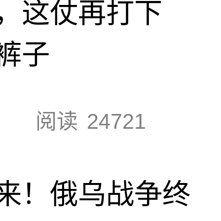
，这仗再打下
裤子
阅读
24721
来！俄乌战争终