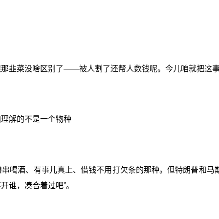
就跟那韭菜没啥区别了——被人割了还帮人数钱呢。今儿咱就把这
咱理解的不是一个物种
撸串喝酒、有事儿真上、借钱不用打欠条的那种。但特朗普和马
开谁，凑合着过吧”。