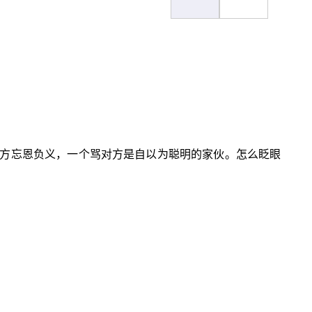
方忘恩负义，一个骂对方是自以为聪明的家伙。怎么眨眼