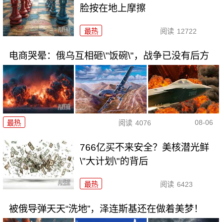
脸按在地上摩擦
最热
阅读
12722
电商哭晕：俄乌互相砸\"饭碗\"，战争已没有后方
08-06
最热
阅读
4076
766亿买不来安全？美核潜光鲜
\"大计划\"的背后
最热
阅读
6423
被俄导弹天天“洗地”，泽连斯基还在做着美梦！