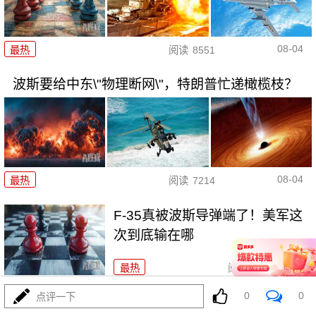
08-04
最热
阅读
8551
波斯要给中东\"物理断网\"，特朗普忙递橄榄枝？
08-04
最热
阅读
7214
F-35真被波斯导弹端了！美军这
次到底输在哪
最热
阅读
7035
0
0
点评一下
算了不打了？特朗普这脚刹车，把全世界都晃吐了