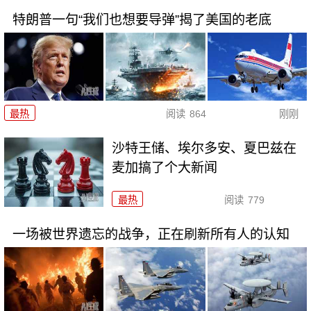
特朗普一句“我们也想要导弹”揭了美国的老底
最热
阅读
864
刚刚
沙特王储、埃尔多安、夏巴兹在
麦加搞了个大新闻
最热
阅读
779
一场被世界遗忘的战争，正在刷新所有人的认知