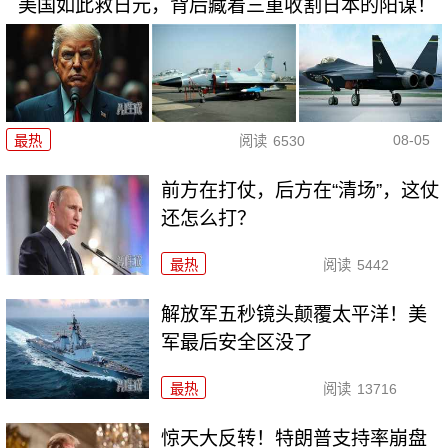
美国如此救日元，背后藏着三重收割日本的阳谋！
08-05
最热
阅读
6530
前方在打仗，后方在“清场”，这仗
还怎么打？
最热
阅读
5442
解放军五秒镜头颠覆太平洋！美
军最后安全区没了
最热
阅读
13716
惊天大反转！特朗普支持率崩盘