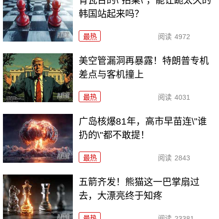
青瓦台的\"拍桌\"，能让跪太久的
韩国站起来吗？
最热
阅读
4972
美空管漏洞再暴露！特朗普专机
差点与客机撞上
最热
阅读
4031
广岛核爆81年，高市早苗连\"谁
扔的\"都不敢提！
最热
阅读
2843
五箭齐发！熊猫这一巴掌扇过
去，大漂亮终于知疼
最热
阅读
23381