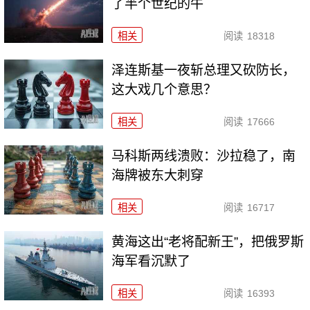
了半个世纪的牛
相关
阅读
18318
泽连斯基一夜斩总理又砍防长，
这大戏几个意思？
相关
阅读
17666
马科斯两线溃败：沙拉稳了，南
海牌被东大刺穿
相关
阅读
16717
黄海这出“老将配新王”，把俄罗斯
海军看沉默了
相关
阅读
16393