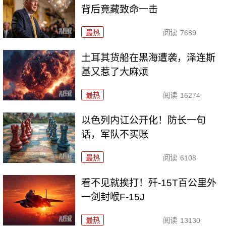
背后竟藏致命一击
最热
阅读
7689
土耳其货船在黑海遭袭，泽连斯
基又惹了大麻烦
最热
阅读
16274
以色列内讧公开化！防长一句
话，军队不买账
最热
阅读
6108
看不见就挨打！歼-15T百公里外
一剑封喉F-15J
最热
阅读
13130