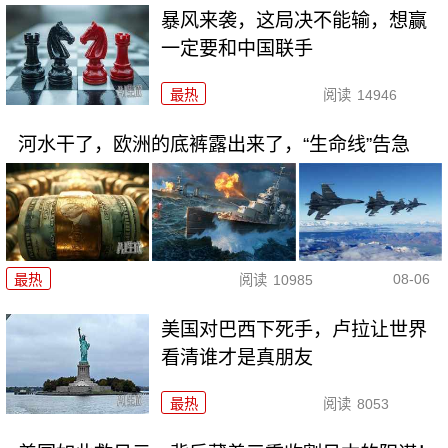
暴风来袭，这局决不能输，想赢
一定要和中国联手
最热
阅读
14946
河水干了，欧洲的底裤露出来了，“生命线”告急
08-06
最热
阅读
10985
美国对巴西下死手，卢拉让世界
看清谁才是真朋友
最热
阅读
8053