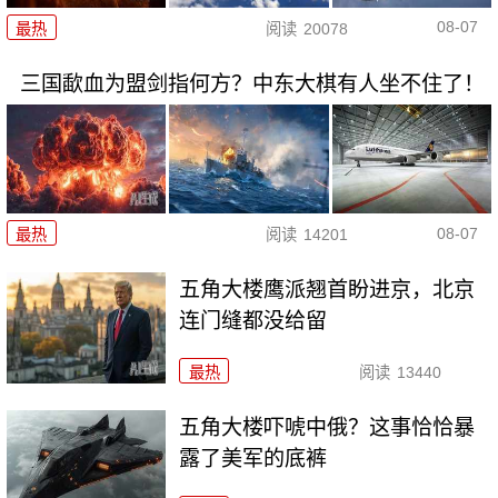
08-07
最热
阅读
20078
三国歃血为盟剑指何方？中东大棋有人坐不住了！
08-07
最热
阅读
14201
五角大楼鹰派翘首盼进京，北京
连门缝都没给留
最热
阅读
13440
五角大楼吓唬中俄？这事恰恰暴
露了美军的底裤