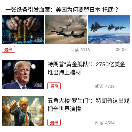
一张纸条引发血案：美国为何要替日本“托底”？
08-06
最热
阅读
6013
特朗普“黄金舰队”：2750亿美金
堆出海上棺材
最热
阅读
4739
五角大楼“罗生门”：特朗普这出戏
把全世界演懵
最热
阅读
4594