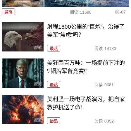
08-07
最热
阅读
11698
射程1800公里的“巨炮”，治得了
美军“焦虑”吗？
最热
阅读
14180
美狂囤百万吨：一场提前下注的
\"铜牌军备竞赛\"
最热
阅读
9681
美利坚一场电子战演习，把自家
救护机送了命！
最热
阅读
8352