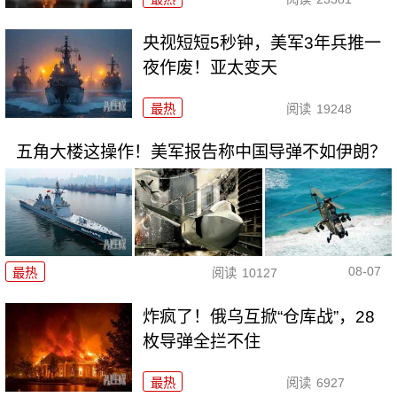
央视短短5秒钟，美军3年兵推一
夜作废！亚太变天
最热
阅读
19248
五角大楼这操作！美军报告称中国导弹不如伊朗？
08-07
最热
阅读
10127
炸疯了！俄乌互掀“仓库战”，28
枚导弹全拦不住
最热
阅读
6927