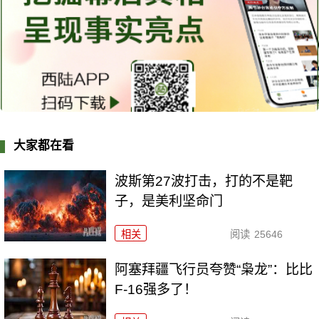
大家都在看
波斯第27波打击，打的不是靶
子，是美利坚命门
相关
阅读
25646
阿塞拜疆飞行员夸赞“枭龙”：比比
F-16强多了！