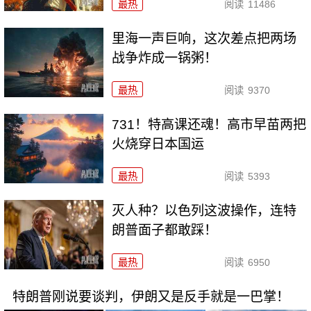
最热
阅读
11486
里海一声巨响，这次差点把两场
战争炸成一锅粥！
最热
阅读
9370
731！特高课还魂！高市早苗两把
火烧穿日本国运
最热
阅读
5393
灭人种？以色列这波操作，连特
朗普面子都敢踩！
最热
阅读
6950
特朗普刚说要谈判，伊朗又是反手就是一巴掌！