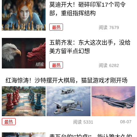
莫迪开大！砸碎印军17个司令
部，重组指挥结构
最热
阅读
7679
五箭齐发：东大这次出手，没给
美方留半点幻想
最热
阅读
6282
红海惊涛！沙特摆开大棋局，猫鼠游戏才刚开场
08-07
最热
阅读
5331