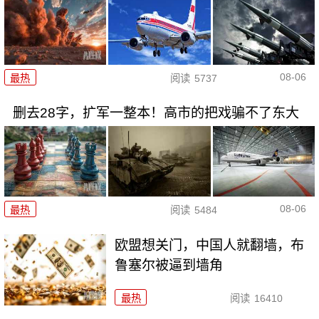
08-06
最热
阅读
5737
删去28字，扩军一整本！高市的把戏骗不了东大
08-06
最热
阅读
5484
欧盟想关门，中国人就翻墙，布
鲁塞尔被逼到墙角
最热
阅读
16410