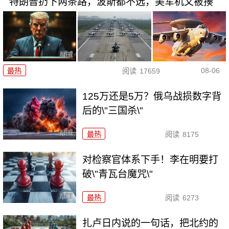
特朗普扔下两条路，波斯都不选，美军机又被揍
08-06
最热
阅读
17659
125万还是5万？俄乌战损数字背
后的\"三国杀\"
最热
阅读
8175
对检察官体系下手！李在明要打
破\"青瓦台魔咒\"
最热
阅读
6273
扎卢日内说的一句话，把北约的