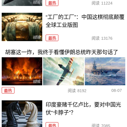
最热
阅读
11224
“工厂的工厂”：中国这棋彻底颠覆
全球工业版图
最热
阅读
13176
胡塞这一炸，我终于看懂伊朗总统昨天那句话了
08-07
最热
阅读
8192
印度豪赌千亿卢比，要对中国光
伏“卡脖子”？
最热
阅读
7085