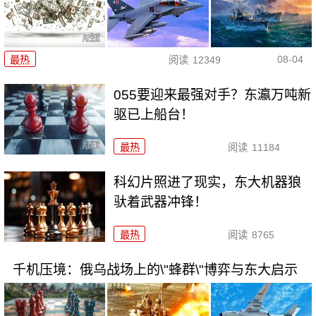
08-04
最热
阅读
12349
055要迎来最强对手？东瀛万吨新
驱已上船台！
最热
阅读
11184
科幻片照进了现实，东大机器狼
驮着武器冲锋！
最热
阅读
8765
千机压境：俄乌战场上的\"蜂群\"博弈与东大启示