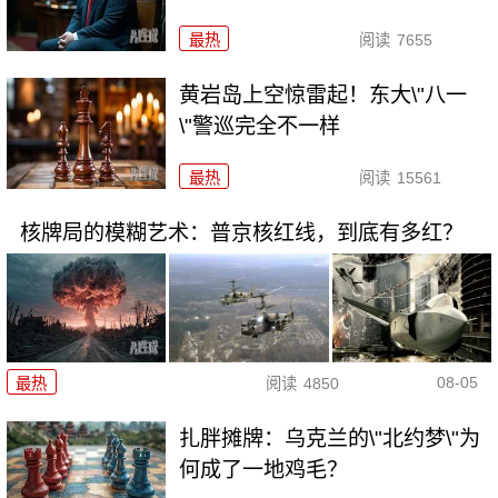
最热
阅读
7655
黄岩岛上空惊雷起！东大\"八一
\"警巡完全不一样
最热
阅读
15561
核牌局的模糊艺术：普京核红线，到底有多红？
08-05
最热
阅读
4850
扎胖摊牌：乌克兰的\"北约梦\"为
何成了一地鸡毛？