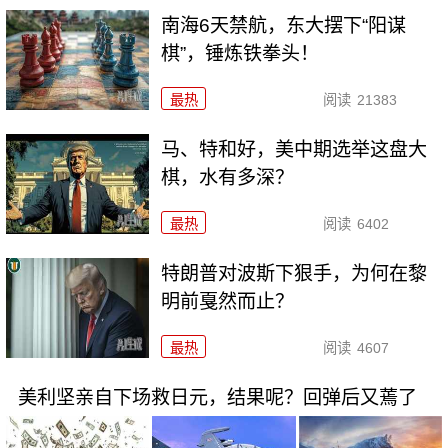
南海6天禁航，东大摆下“阳谋
棋”，锤炼铁拳头！
最热
阅读
21383
马、特和好，美中期选举这盘大
棋，水有多深？
最热
阅读
6402
特朗普对波斯下狠手，为何在黎
明前戛然而止？
最热
阅读
4607
美利坚亲自下场救日元，结果呢？回弹后又蔫了