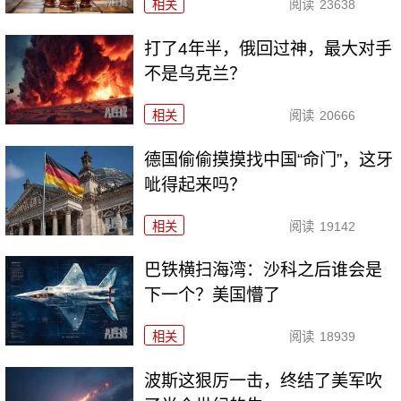
相关
阅读
23638
打了4年半，俄回过神，最大对手
不是乌克兰？
相关
阅读
20666
德国偷偷摸摸找中国“命门”，这牙
呲得起来吗？
相关
阅读
19142
巴铁横扫海湾：沙科之后谁会是
下一个？美国懵了
相关
阅读
18939
波斯这狠厉一击，终结了美军吹