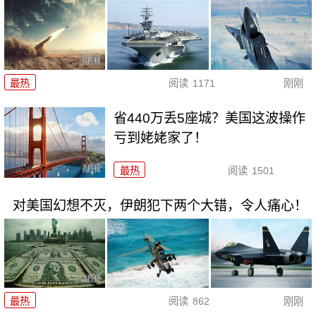
最热
阅读
1171
刚刚
省440万丢5座城？美国这波操作
亏到姥姥家了！
最热
阅读
1501
对美国幻想不灭，伊朗犯下两个大错，令人痛心！
最热
阅读
862
刚刚