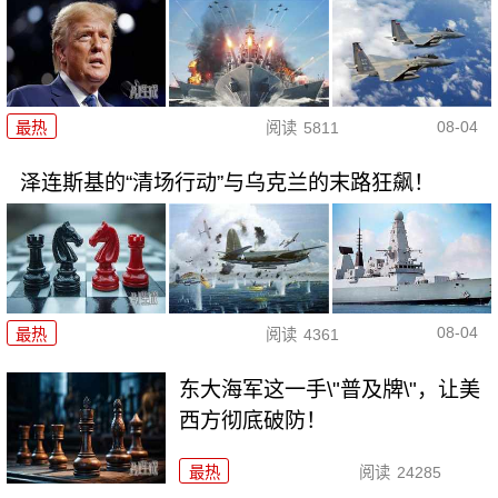
08-04
最热
阅读
5811
泽连斯基的“清场行动”与乌克兰的末路狂飙！
08-04
最热
阅读
4361
东大海军这一手\"普及牌\"，让美
西方彻底破防！
最热
阅读
24285