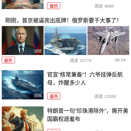
最热
阅读
4688
刚刚，普京被逼亮出底牌！俄罗斯要干大事了！
08-04
最热
阅读
15774
官宣“核常兼备”！六爷挂弹反航
母，炸醒多少人
最热
阅读
12559
特朗普一句“珍珠港除外”，撕开美
国霸权遮羞布