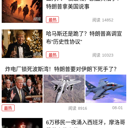
特朗普拿美国说事
最热
阅读
14852
哈马斯还是跪了？特朗普高调宣
布“历史性协议”
最热
阅读
10323
炸电厂锁死波斯湾！特朗普要对伊朗下死手了？
08-01
最热
阅读
8916
6万移民一夜涌入西班牙，摩洛哥