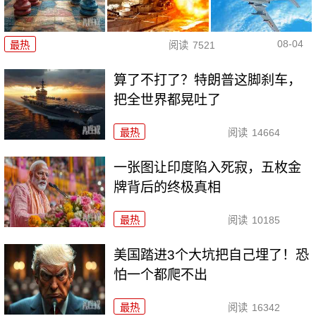
08-04
最热
阅读
7521
算了不打了？特朗普这脚刹车，
把全世界都晃吐了
最热
阅读
14664
一张图让印度陷入死寂，五枚金
牌背后的终极真相
最热
阅读
10185
美国踏进3个大坑把自己埋了！恐
怕一个都爬不出
最热
阅读
16342