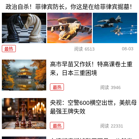
政治自杀！菲律宾防长，你这是在给菲律宾掘墓！
08-03
最热
阅读
6513
高市早苗又作妖！特高课卷土重
来，日本三重困境
最热
阅读
3946
央视：空警600横空出世，美航母
最强王牌失效
最热
阅读
22331