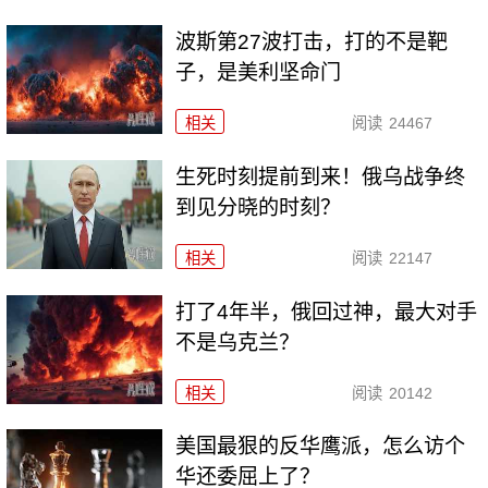
波斯第27波打击，打的不是靶
子，是美利坚命门
相关
阅读
24467
生死时刻提前到来！俄乌战争终
到见分晓的时刻？
相关
阅读
22147
打了4年半，俄回过神，最大对手
不是乌克兰？
相关
阅读
20142
美国最狠的反华鹰派，怎么访个
华还委屈上了？