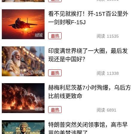
看不见就挨打！歼-15T百公里外
一剑封喉F-15J
最热
阅读
11535
印度满世界绕了一大圈，最后发
现还是中国好？
最热
阅读
11338
赫梅利尼茨基7小时殉爆，乌后方
比前线更致命
最热
阅读
6891
特朗普突然关闭领事馆，高市早
苗的美梦该醒了