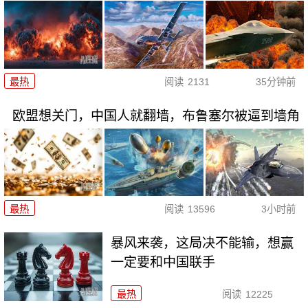
最热
阅读
2131
35分钟前
欧盟想关门，中国人就翻墙，布鲁塞尔被逼到墙角
最热
阅读
13596
3小时前
暴风来袭，这局决不能输，想赢
一定要和中国联手
最热
阅读
12225