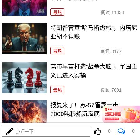
最热
阅读
11833
特朗普官宣“哈马斯缴械”，内塔尼
亚胡不认账
最热
阅读
8177
高市早苗打造“战争大脑”，军国主
义已进入实操
最热
阅读
7601
报复来了！苏-57雷霆一击，
7000吨粮船沉海底
最热
阅读
25033
0
0
点评一下