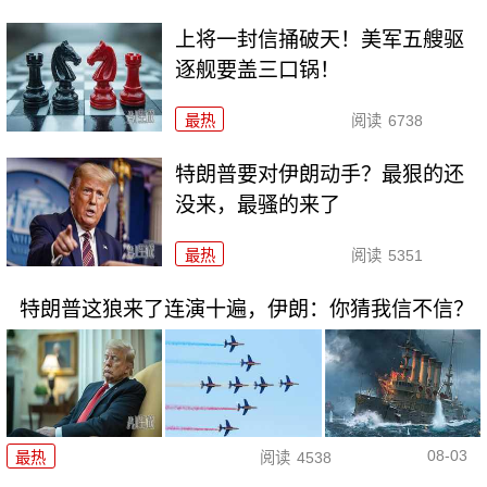
上将一封信捅破天！美军五艘驱
逐舰要盖三口锅！
最热
阅读
6738
特朗普要对伊朗动手？最狠的还
没来，最骚的来了
最热
阅读
5351
特朗普这狼来了连演十遍，伊朗：你猜我信不信？
08-03
最热
阅读
4538