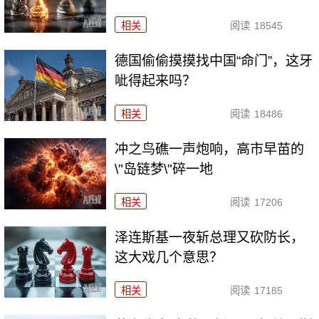
相关
阅读
18545
德国偷偷摸摸找中国“命门”，这牙
呲得起来吗？
相关
阅读
18486
冲之鸟礁一声炮响，高市早苗的
\"岛链梦\"碎一地
相关
阅读
17206
泽连斯基一夜斩总理又砍防长，
这大戏几个意思？
相关
阅读
17185