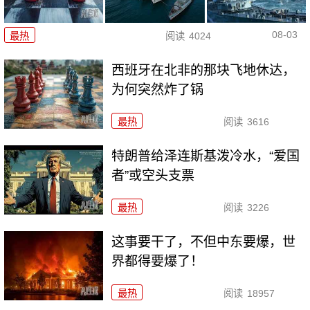
08-03
最热
阅读
4024
西班牙在北非的那块飞地休达，
为何突然炸了锅
最热
阅读
3616
特朗普给泽连斯基泼冷水，“爱国
者”或空头支票
最热
阅读
3226
这事要干了，不但中东要爆，世
界都得要爆了！
最热
阅读
18957