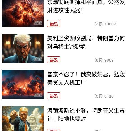
东瀛彻底撕掉和平面具，公然发
射进攻性武器！
最热
阅读
10802
美利坚资源收割局：特朗普为何
对乌稀土\"摊牌\"
最热
阅读
9889
普京不忍了！俄突破禁忌，猛轰
美资无人机工厂
最热
阅读
8410
海锁波斯还不够，特朗普又生毒
计，陆地也要封