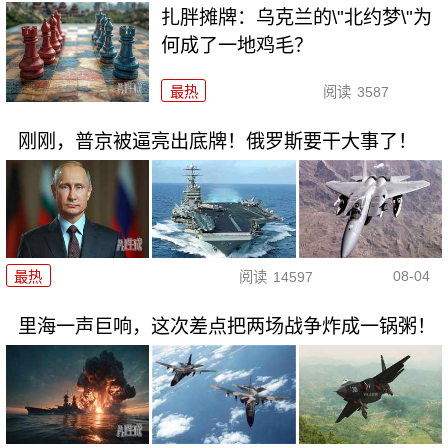
扎胖摊牌：乌克兰的\"北约梦\"为
何成了一地鸡毛？
最热
阅读
3587
刚刚，普京被逼亮出底牌！俄罗斯要干大事了！
08-04
最热
阅读
14597
里海一声巨响，这次差点把两场战争炸成一锅粥！