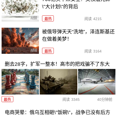
\"大计划\"的背后
最热
阅读
4215
被俄导弹天天“洗地”，泽连斯基还
在做着美梦！
最热
阅读
3164
删去28字，扩军一整本！高市的把戏骗不了东大
最热
阅读
3345
40分钟前
电商哭晕：俄乌互相砸\"饭碗\"，战争已没有后方