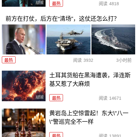
最热
阅读
4818
前方在打仗，后方在“清场”，这仗还怎么打？
最热
阅读
3932
3小时前
土耳其货船在黑海遭袭，泽连斯
基又惹了大麻烦
最热
阅读
14671
黄岩岛上空惊雷起！东大\"八一
\"警巡完全不一样
最热
阅读
13891