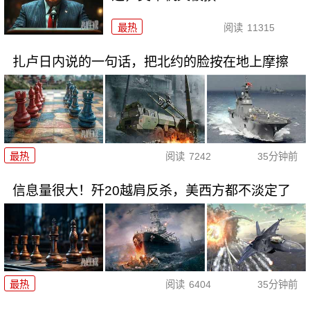
最热
阅读
11315
扎卢日内说的一句话，把北约的脸按在地上摩擦
最热
阅读
7242
35分钟前
信息量很大！歼20越肩反杀，美西方都不淡定了
最热
阅读
6404
35分钟前