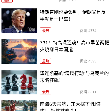
特朗普刚说要谈判，伊朗又是反
手就是一巴掌！
最热
阅读
4774
731！特高课还魂！高市早苗两把
火烧穿日本国运
最热
阅读
4393
泽连斯基的“清场行动”与乌克兰的
末路狂飙！
最热
阅读
3511
南海6天禁航，东大摆下“阳谋