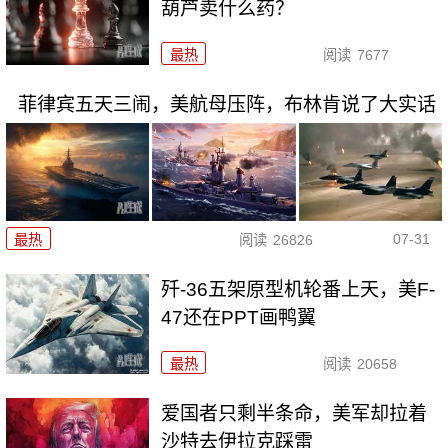
葫芦卖什么药？
最热
阅读
7677
菲律宾五天三闹，美航母压阵，布林肯说了大实话
07-31
最热
阅读
26826
歼-36五架原型机轮番上天，美F-
47还在PPT画鸭翼
最热
阅读
20658
爱国者只剩半条命，美军却拉着
沙特去伊拉克踩雷