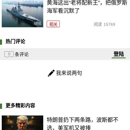
黄海这出“老将配新王”，把俄罗斯
海军看沉默了
相关
阅读
15769
热门评论
登陆
0
条评论
我来说两句
更多精彩内容
特朗普扔下两条路，波斯都不
选，美军机又被揍