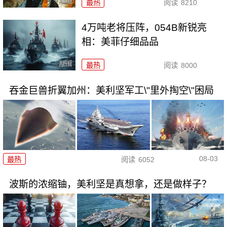
最热
阅读
8210
4万吨老将压阵，054B新锐亮
相：美菲仔细品品
最热
阅读
8000
吞金巨兽折翼加州：美利坚军工\"里外掏空\"困局
08-03
最热
阅读
6052
波斯的浓缩铀，美利坚是真想拿，还是做样子？