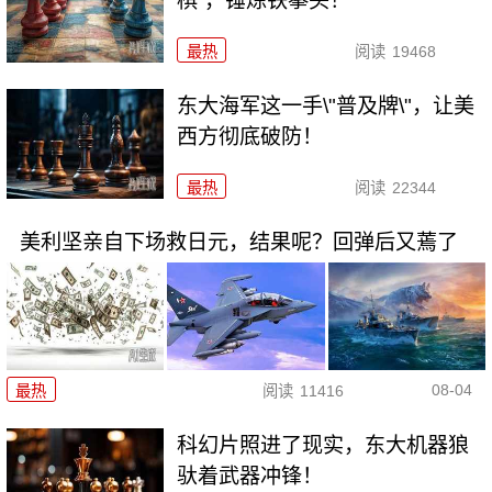
棋”，锤炼铁拳头！
最热
阅读
19468
东大海军这一手\"普及牌\"，让美
西方彻底破防！
最热
阅读
22344
美利坚亲自下场救日元，结果呢？回弹后又蔫了
08-04
最热
阅读
11416
科幻片照进了现实，东大机器狼
驮着武器冲锋！