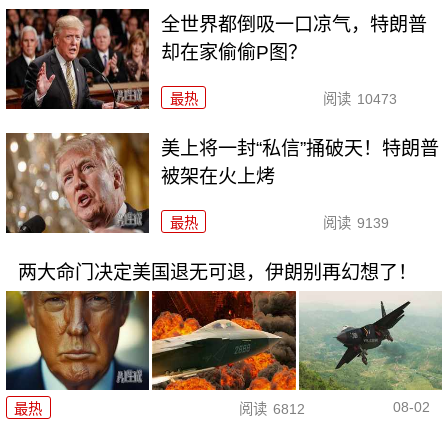
全世界都倒吸一口凉气，特朗普
却在家偷偷P图？
最热
阅读
10473
美上将一封“私信”捅破天！特朗普
被架在火上烤
最热
阅读
9139
两大命门决定美国退无可退，伊朗别再幻想了！
08-02
最热
阅读
6812