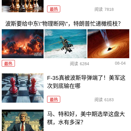
最热
阅读
7818
波斯要给中东\"物理断网\"，特朗普忙递橄榄枝？
08-04
最热
阅读
6284
F-35真被波斯导弹端了！美军这
次到底输在哪
最热
阅读
6183
马、特和好，美中期选举这盘大
棋，水有多深？