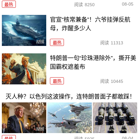
08-05
最热
阅读
8250
官宣“核常兼备”！六爷挂弹反航
母，炸醒多少人
最热
阅读
11313
特朗普一句“珍珠港除外”，撕开美
国霸权遮羞布
最热
阅读
10445
灭人种？以色列这波操作，连特朗普面子都敢踩！
08-04
最热
阅读
5925