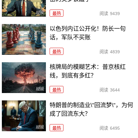
最热
阅读
9439
以色列内讧公开化！防长一句
话，军队不买账
最热
阅读
4839
核牌局的模糊艺术：普京核红
线，到底有多红？
最热
阅读
3644
特朗普的制造业\"回流梦\"，为何
成了回流东大？
最热
阅读
6495