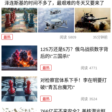
泽连斯基的时间不多了，最艰难的冬天又要来了
最热
阅读
5809
35分钟前
125万还是5万？俄乌战损数字背
后的\"三国杀\"
最热
阅读
4771
对检察官体系下手！李在明要打
破\"青瓦台魔咒\"
最热
阅读
3524
766亿买不来安全？美核潜光鲜