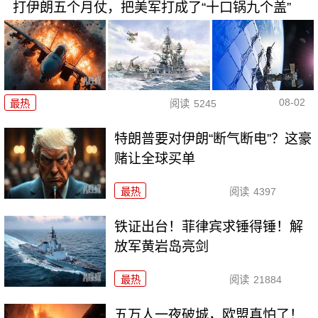
打伊朗五个月仗，把美军打成了“十口锅九个盖”
08-02
最热
阅读
5245
特朗普要对伊朗“断气断电”？这豪
赌让全球买单
最热
阅读
4397
铁证出台！菲律宾求锤得锤！解
放军黄岩岛亮剑
最热
阅读
21884
五万人一夜破城，欧盟真怕了！