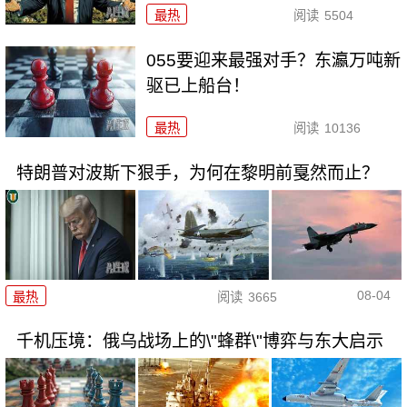
最热
阅读
5504
055要迎来最强对手？东瀛万吨新
驱已上船台！
最热
阅读
10136
特朗普对波斯下狠手，为何在黎明前戛然而止？
08-04
最热
阅读
3665
千机压境：俄乌战场上的\"蜂群\"博弈与东大启示