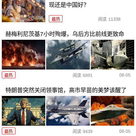
现还是中国好？
最热
阅读
11338
赫梅利尼茨基7小时殉爆，乌后方比前线更致命
08-05
最热
阅读
6891
特朗普突然关闭领事馆，高市早苗的美梦该醒了
08-05
最热
阅读
9439