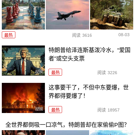
08-03
最热
阅读
3616
特朗普给泽连斯基泼冷水，“爱国
者”或空头支票
最热
阅读
3226
这事要干了，不但中东要爆，世
界都得要爆了！
最热
阅读
18957
全世界都倒吸一口凉气，特朗普却在家偷偷P图？