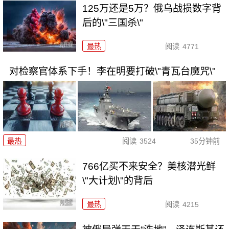
125万还是5万？俄乌战损数字背
后的\"三国杀\"
最热
阅读
4771
对检察官体系下手！李在明要打破\"青瓦台魔咒\"
最热
阅读
3524
35分钟前
766亿买不来安全？美核潜光鲜
\"大计划\"的背后
最热
阅读
4215