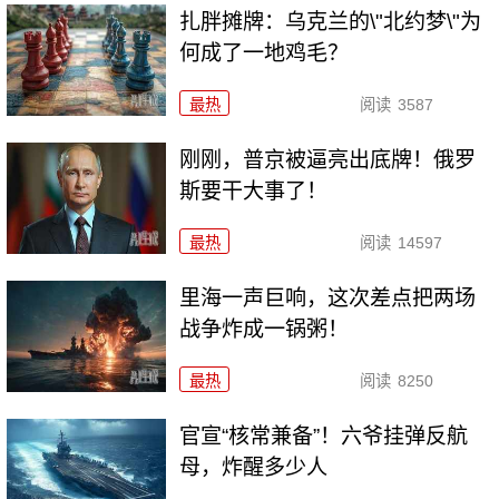
扎胖摊牌：乌克兰的\"北约梦\"为
何成了一地鸡毛？
最热
阅读
3587
刚刚，普京被逼亮出底牌！俄罗
斯要干大事了！
最热
阅读
14597
里海一声巨响，这次差点把两场
战争炸成一锅粥！
最热
阅读
8250
官宣“核常兼备”！六爷挂弹反航
母，炸醒多少人