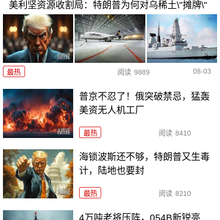
美利坚资源收割局：特朗普为何对乌稀土\"摊牌\"
08-03
最热
阅读
9889
普京不忍了！俄突破禁忌，猛轰
美资无人机工厂
最热
阅读
8410
海锁波斯还不够，特朗普又生毒
计，陆地也要封
最热
阅读
8210
4万吨老将压阵，054B新锐亮