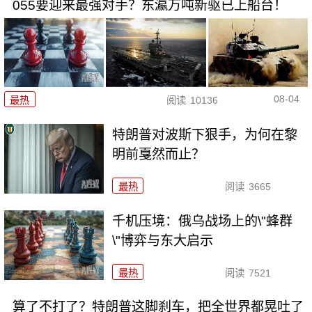
055要迎来最强对手？东瀛万吨新驱已上船台！
08-04
最热
阅读
10136
特朗普对波斯下狠手，为何在黎
明前戛然而止？
最热
阅读
3665
千机压境：俄乌战场上的\"蜂群
\"博弈与东大启示
最热
阅读
7521
算了不打了？特朗普这脚刹车，把全世界都晃吐了