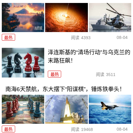
08-04
最热
阅读
4393
泽连斯基的“清场行动”与乌克兰的
末路狂飙！
最热
阅读
3511
南海6天禁航，东大摆下“阳谋棋”，锤炼铁拳头！
08-04
最热
阅读
19468