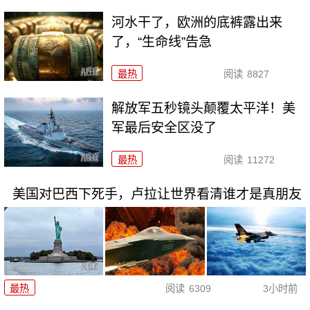
河水干了，欧洲的底裤露出来
了，“生命线”告急
最热
阅读
8827
解放军五秒镜头颠覆太平洋！美
军最后安全区没了
最热
阅读
11272
美国对巴西下死手，卢拉让世界看清谁才是真朋友
最热
阅读
6309
3小时前