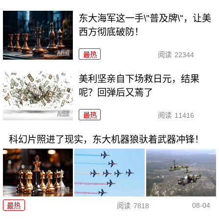
东大海军这一手\"普及牌\"，让美
西方彻底破防！
最热
阅读
22344
美利坚亲自下场救日元，结果
呢？回弹后又蔫了
最热
阅读
11416
科幻片照进了现实，东大机器狼驮着武器冲锋！
08-04
最热
阅读
7818