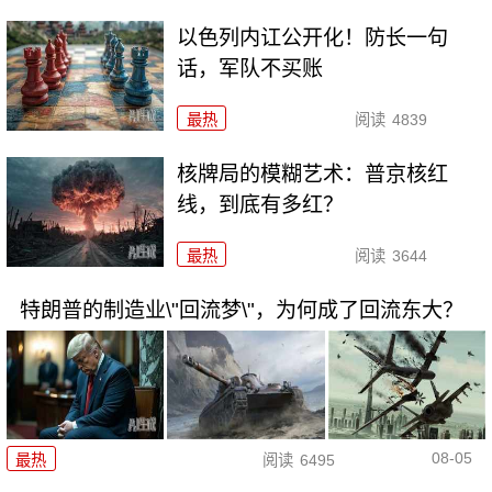
以色列内讧公开化！防长一句
话，军队不买账
最热
阅读
4839
核牌局的模糊艺术：普京核红
线，到底有多红？
最热
阅读
3644
特朗普的制造业\"回流梦\"，为何成了回流东大？
08-05
最热
阅读
6495