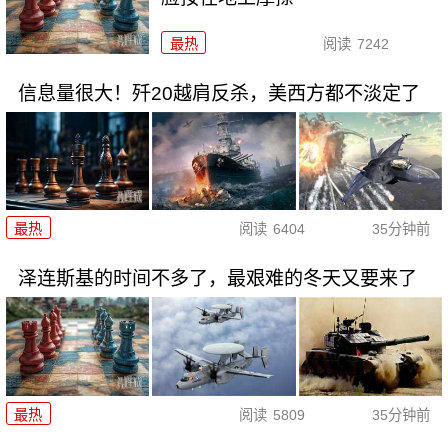
最热
阅读
7242
信息量很大！歼20越肩反杀，美西方都不淡定了
最热
阅读
6404
35分钟前
泽连斯基的时间不多了，最艰难的冬天又要来了
最热
阅读
5809
35分钟前