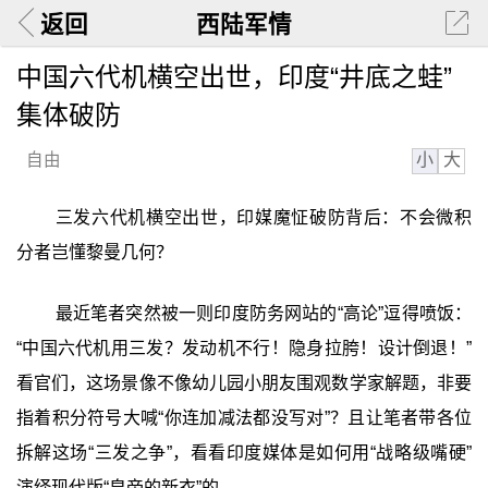
返回
西陆军情
中国六代机横空出世，印度“井底之蛙”
集体破防
小
大
自由
三发六代机横空出世，印媒魔怔破防背后：不会微积
分者岂懂黎曼几何？
最近笔者突然被一则印度防务网站的“高论”逗得喷饭：
“中国六代机用三发？发动机不行！隐身拉胯！设计倒退！”
看官们，这场景像不像幼儿园小朋友围观数学家解题，非要
指着积分符号大喊“你连加减法都没写对”？且让笔者带各位
拆解这场“三发之争”，看看印度媒体是如何用“战略级嘴硬”
演绎现代版“皇帝的新衣”的。