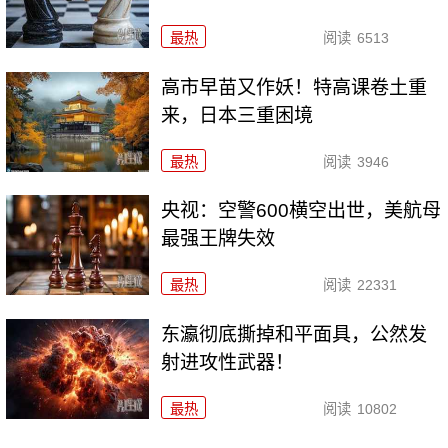
最热
阅读
6513
高市早苗又作妖！特高课卷土重
来，日本三重困境
最热
阅读
3946
央视：空警600横空出世，美航母
最强王牌失效
最热
阅读
22331
东瀛彻底撕掉和平面具，公然发
射进攻性武器！
最热
阅读
10802