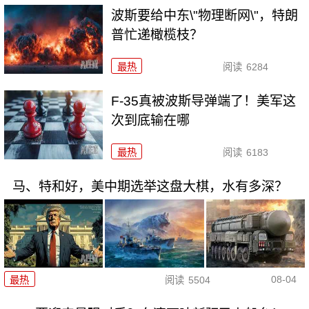
波斯要给中东\"物理断网\"，特朗
普忙递橄榄枝？
最热
阅读
6284
F-35真被波斯导弹端了！美军这
次到底输在哪
最热
阅读
6183
马、特和好，美中期选举这盘大棋，水有多深？
08-04
最热
阅读
5504