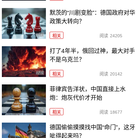
默茨的“川剧变脸”：德国政府对华
政策大转向？
相关
阅读
24205
打了4年半，俄回过神，最大对手
不是乌克兰？
相关
阅读
20142
菲律宾告洋状，中国直接上水
炮：炮灰代价才开始
相关
阅读
18677
德国偷偷摸摸找中国“命门”，这牙
呲得起来吗？