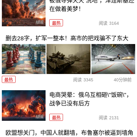
被俄导弹天天“洗地”，泽连斯基还
在做着美梦！
最热
阅读
3164
删去28字，扩军一整本！高市的把戏骗不了东大
最热
阅读
3345
40分钟前
电商哭晕：俄乌互相砸\"饭碗\"，
战争已没有后方
最热
阅读
2131
欧盟想关门，中国人就翻墙，布鲁塞尔被逼到墙角