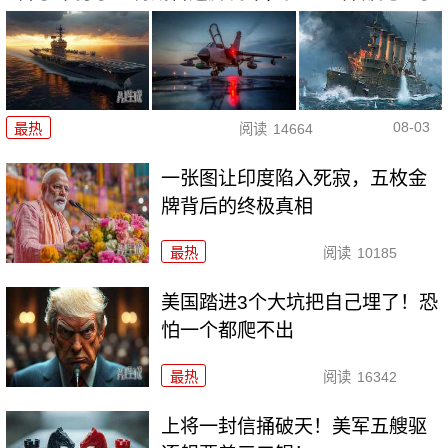
08-03
最热
阅读
14664
一张图让印度陷入死寂，五枚金
牌背后的终极真相
最热
阅读
10185
美国踏进3个大坑把自己埋了！恐
怕一个都爬不出
最热
阅读
16342
上将一封信捅破天！美军五艘驱