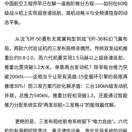
中国航空工程师早已在解一道高阶微分方程——如何在60吨
级战斗机上实现超音速巡航、高机动格斗与全频谱隐身的动
态平衡。
从沈飞歼-50菱形无尾翼构型到成飞歼-36科幻飞翼布
局，两款六代验证机的三发布局绝非偶然。传统双发战机推
重比约0.8-1.0，而六代机要实现1.5马赫以上超音速巡航，
推重比需突破1.2大关。单靠两台发动机？除非每台推力突
破200kN——这相当于让现有涡扇-15变循环引擎的极限再
暴增30%！而三发方案巧妙化解矛盾：三台180kN级发动机
并联，总推力540kN，推重比轻松突破1.3，还能通过智能
推力分配系统实现“两发巡航+三发格斗”的能效最优解。
更绝的是，三发布局给航电系统留下“电力自由”。六代
机的有源相控阵雷达、量子通信设备、激光反导系统的功耗