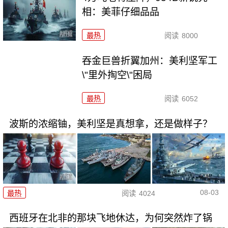
相：美菲仔细品品
最热
阅读
8000
吞金巨兽折翼加州：美利坚军工
\"里外掏空\"困局
最热
阅读
6052
波斯的浓缩铀，美利坚是真想拿，还是做样子？
08-03
最热
阅读
4024
西班牙在北非的那块飞地休达，为何突然炸了锅