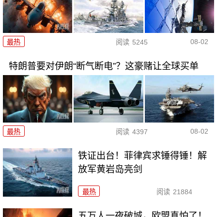
08-02
最热
阅读
5245
特朗普要对伊朗“断气断电”？这豪赌让全球买单
08-02
最热
阅读
4397
铁证出台！菲律宾求锤得锤！解
放军黄岩岛亮剑
最热
阅读
21884
五万人一夜破城，欧盟真怕了！