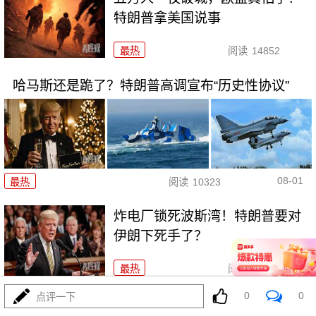
特朗普拿美国说事
最热
阅读
14852
哈马斯还是跪了？特朗普高调宣布“历史性协议”
08-01
最热
阅读
10323
炸电厂锁死波斯湾！特朗普要对
伊朗下死手了？
最热
阅读
8916
0
0
点评一下
6万移民一夜涌入西班牙，摩洛哥