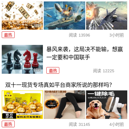
最热
阅读
13596
3小时前
暴风来袭，这局决不能输，想赢
一定要和中国联手
最热
阅读
12225
双十一现货专场真如平台商家所说的那样吗？
最热
阅读
31145
4小时前