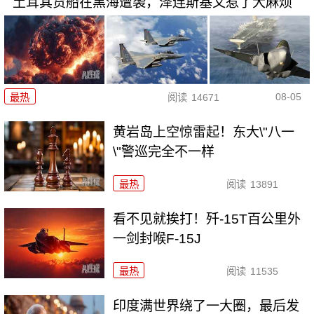
土耳其货船在黑海遭袭，泽连斯基又惹了大麻烦
08-05
最热
阅读
14671
黄岩岛上空惊雷起！东大\"八一
\"警巡完全不一样
最热
阅读
13891
看不见就挨打！歼-15T百公里外
一剑封喉F-15J
最热
阅读
11535
印度满世界绕了一大圈，最后发