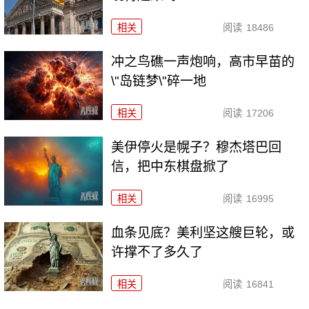
相关
阅读
18486
冲之鸟礁一声炮响，高市早苗的
\"岛链梦\"碎一地
相关
阅读
17206
美伊停火是幌子？穆杰塔巴回
信，把中东棋盘掀了
相关
阅读
16995
血条见底？美利坚这艘巨轮，或
许撑不了多久了
相关
阅读
16841