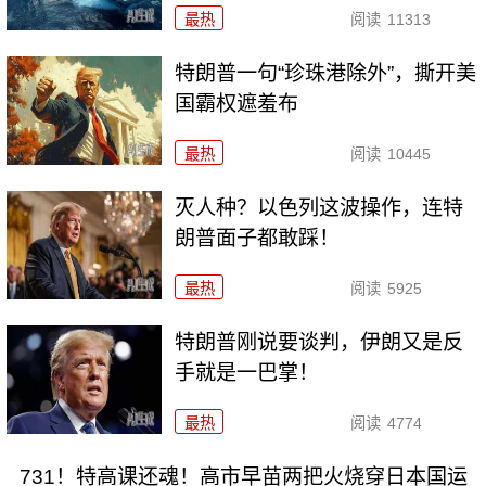
最热
阅读
11313
特朗普一句“珍珠港除外”，撕开美
国霸权遮羞布
最热
阅读
10445
灭人种？以色列这波操作，连特
朗普面子都敢踩！
最热
阅读
5925
特朗普刚说要谈判，伊朗又是反
手就是一巴掌！
最热
阅读
4774
731！特高课还魂！高市早苗两把火烧穿日本国运