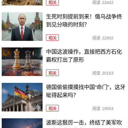
相关
阅读
23442
生死时刻提前到来！俄乌战争终
到见分晓的时刻？
相关
阅读
22902
中国这波操作，直接把西方石化
霸权打出了原形
相关
阅读
20163
德国偷偷摸摸找中国“命门”，这牙
呲得起来吗？
相关
阅读
19053
波斯这狠厉一击，终结了美军吹