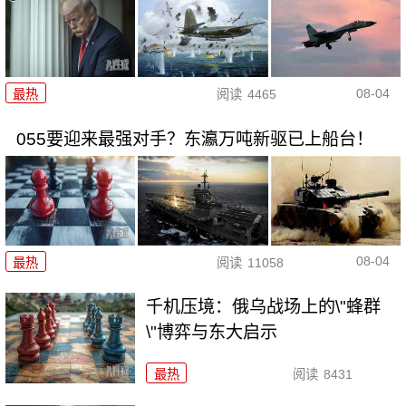
08-04
最热
阅读
4465
055要迎来最强对手？东瀛万吨新驱已上船台！
08-04
最热
阅读
11058
千机压境：俄乌战场上的\"蜂群
\"博弈与东大启示
最热
阅读
8431