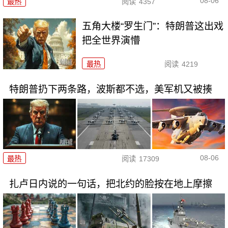
08-06
最热
阅读
4357
五角大楼“罗生门”：特朗普这出戏
把全世界演懵
最热
阅读
4219
特朗普扔下两条路，波斯都不选，美军机又被揍
08-06
最热
阅读
17309
扎卢日内说的一句话，把北约的脸按在地上摩擦