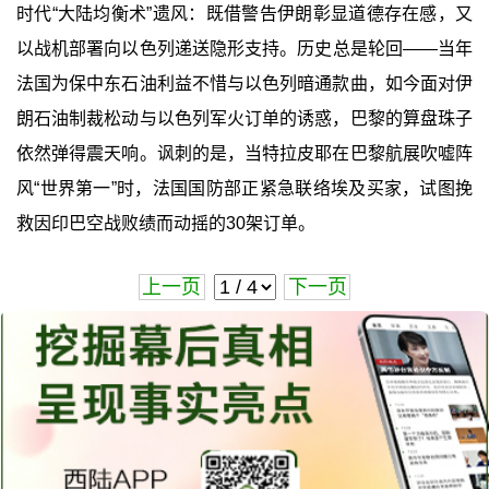
时代“大陆均衡术”遗风：既借警告伊朗彰显道德存在感，又
以战机部署向以色列递送隐形支持。历史总是轮回——当年
法国为保中东石油利益不惜与以色列暗通款曲，如今面对伊
朗石油制裁松动与以色列军火订单的诱惑，巴黎的算盘珠子
依然弹得震天响。讽刺的是，当特拉皮耶在巴黎航展吹嘘阵
风“世界第一”时，法国国防部正紧急联络埃及买家，试图挽
救因印巴空战败绩而动摇的30架订单。
上一页
下一页