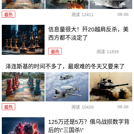
08-06
最热
阅读
12411
信息量很大！歼20越肩反杀，美
西方都不淡定了
最热
阅读
11839
泽连斯基的时间不多了，最艰难的冬天又要来了
08-06
最热
阅读
10420
125万还是5万？俄乌战损数字背
后的\"三国杀\"