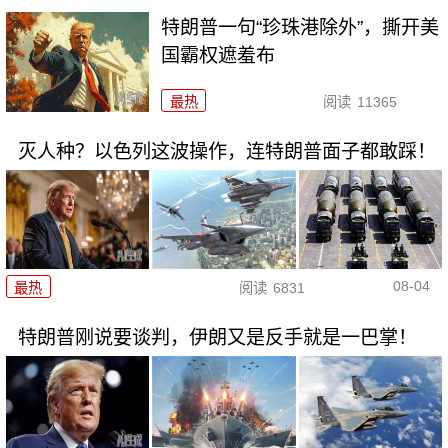
特朗普一句“珍珠港除外”，撕开美
国霸权遮羞布
最热
阅读
11365
灭人种？以色列这波操作，连特朗普面子都敢踩！
08-04
最热
阅读
6831
特朗普刚说要谈判，伊朗又是反手就是一巴掌！