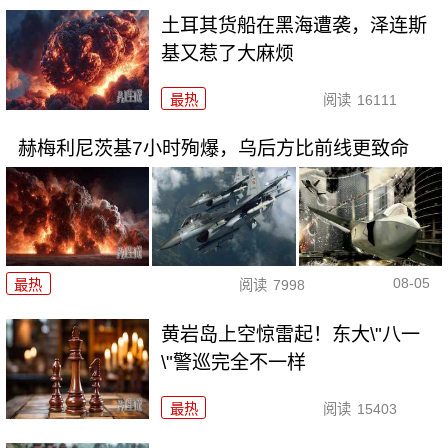
土耳其货船在黑海遭袭，泽连斯
基又惹了大麻烦
最热
阅读
16111
赫梅利尼茨基7小时殉爆，乌后方比前线更致命
08-05
最热
阅读
7998
黄岩岛上空惊雷起！东大\"八一
\"警巡完全不一样
最热
阅读
15403