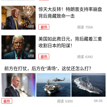
惊天大反转！特朗普支持率崩盘
背后竟藏致命一击
最热
阅读
7556
美国如此救日元，背后藏着三重
收割日本的阳谋！
最热
阅读
6392
前方在打仗，后方在“清场”，这仗还怎么打？
08-05
最热
阅读
5300