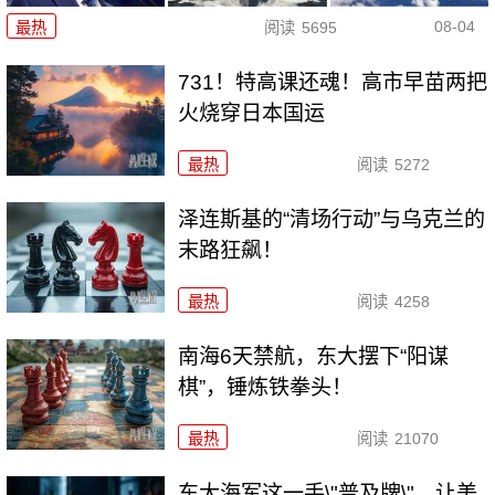
08-04
最热
阅读
5695
731！特高课还魂！高市早苗两把
火烧穿日本国运
最热
阅读
5272
泽连斯基的“清场行动”与乌克兰的
末路狂飙！
最热
阅读
4258
南海6天禁航，东大摆下“阳谋
棋”，锤炼铁拳头！
最热
阅读
21070
东大海军这一手\"普及牌\"，让美