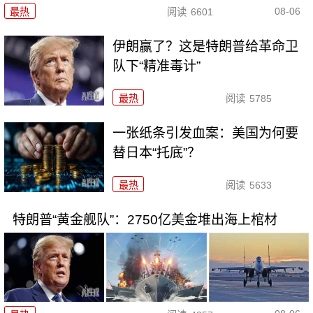
08-06
最热
阅读
6601
伊朗赢了？这是特朗普给革命卫
队下“精准毒计”
最热
阅读
5785
一张纸条引发血案：美国为何要
替日本“托底”？
最热
阅读
5633
特朗普“黄金舰队”：2750亿美金堆出海上棺材