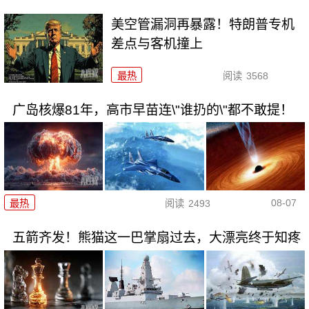
美空管漏洞再暴露！特朗普专机
差点与客机撞上
最热
阅读
3568
广岛核爆81年，高市早苗连\"谁扔的\"都不敢提！
08-07
最热
阅读
2493
五箭齐发！熊猫这一巴掌扇过去，大漂亮终于知疼