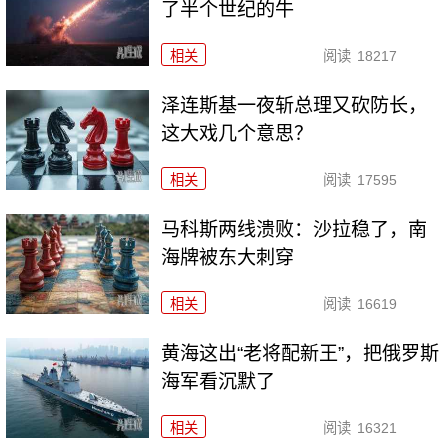
了半个世纪的牛
相关
阅读
18217
泽连斯基一夜斩总理又砍防长，
这大戏几个意思？
相关
阅读
17595
马科斯两线溃败：沙拉稳了，南
海牌被东大刺穿
相关
阅读
16619
黄海这出“老将配新王”，把俄罗斯
海军看沉默了
相关
阅读
16321