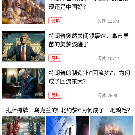
现还是中国好？
最热
阅读
12671
特朗普突然关闭领事馆，高市早
苗的美梦该醒了
最热
阅读
10714
特朗普的制造业\"回流梦\"，为何
成了回流东大？
最热
阅读
7509
扎胖摊牌：乌克兰的\"北约梦\"为何成了一地鸡毛？