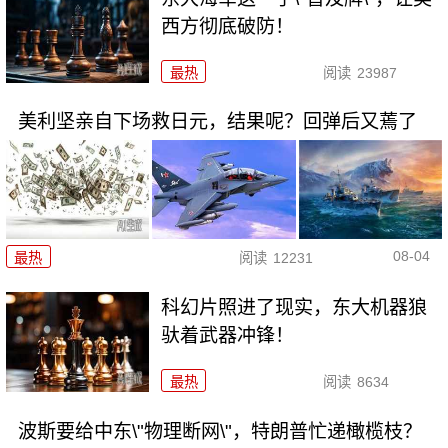
西方彻底破防！
最热
阅读
23987
美利坚亲自下场救日元，结果呢？回弹后又蔫了
08-04
最热
阅读
12231
科幻片照进了现实，东大机器狼
驮着武器冲锋！
最热
阅读
8634
波斯要给中东\"物理断网\"，特朗普忙递橄榄枝？