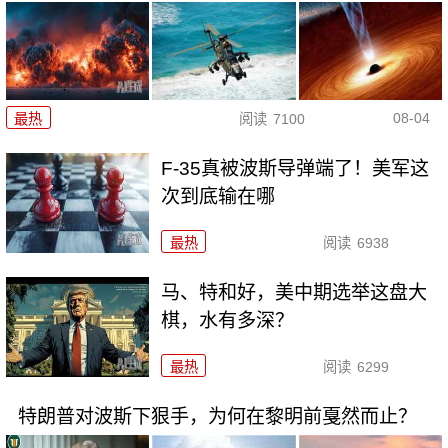
08-04
最热
阅读
7100
F-35真被波斯导弹端了！美军这
次到底输在哪
最热
阅读
6938
马、特和好，美中期选举这盘大
棋，水有多深？
最热
阅读
6299
特朗普对波斯下狠手，为何在黎明前戛然而止？