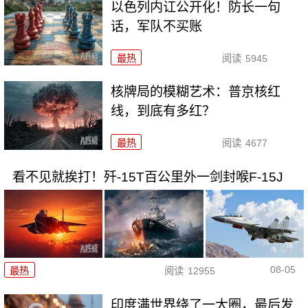
以色列内讧公开化！防长一句
话，军队不买账
最热
阅读
5945
核牌局的模糊艺术：普京核红
线，到底有多红？
最热
阅读
4677
看不见就挨打！歼-15T百公里外一剑封喉F-15J
08-05
最热
阅读
12955
印度满世界绕了一大圈，最后发