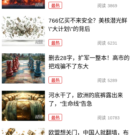
最热
阅读
3869
766亿买不来安全？美核潜光鲜
\"大计划\"的背后
最热
阅读
6231
删去28字，扩军一整本！高市的
把戏骗不了东大
最热
阅读
5289
河水干了，欧洲的底裤露出来
了，“生命线”告急
最热
阅读
10783
欧盟想关门，中国人就翻墙，布