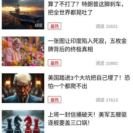
算了不打了？特朗普这脚刹车，
把全世界都晃吐了
最热
阅读
15631
一张图让印度陷入死寂，五枚金
牌背后的终极真相
最热
阅读
10882
美国踏进3个大坑把自己埋了！恐
怕一个都爬不出
最热
阅读
17613
上将一封信捅破天！美军五艘驱
逐舰要盖三口锅！