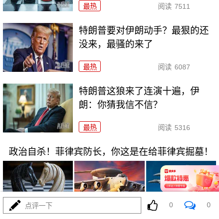
最热
阅读
7511
特朗普要对伊朗动手？最狠的还
没来，最骚的来了
最热
阅读
6087
特朗普这狼来了连演十遍，伊
朗：你猜我信不信？
最热
阅读
5316
政治自杀！菲律宾防长，你这是在给菲律宾掘墓！
0
0
点评一下
08-03
最热
阅读
7089