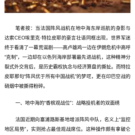
笔者按：当法国阵风战机在地中海东岸巡航的身影与
达索CEO埃里克·特拉皮耶的豪言壮语同框出现，世界军迷
终于看清了一幕荒诞剧——高卢雄鸡一边在伊朗危机中高呼
“克制”，一边却在以色列海岸部署最先进战机，这种精神分
裂式外交背后，是历史霸权执念与经济算盘的撕扯。而特拉
皮耶那句“阵风优于所有中国战机”的梦呓，更在印巴空战的
硝烟中被撕得粉碎。
一、地中海的“香槟观战位”：战略投机者的双面绣
法国近期向塞浦路斯基地增派阵风中队，名义上“监控
地区局势”，实则抢占最佳观战席位。这种操作颇有拿破仑