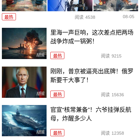
08-05
最热
阅读
4538
里海一声巨响，这次差点把两场
战争炸成一锅粥！
最热
阅读
9215
刚刚，普京被逼亮出底牌！俄罗
斯要干大事了！
最热
阅读
15636
官宣“核常兼备”！六爷挂弹反航
母，炸醒多少人
最热
阅读
12358