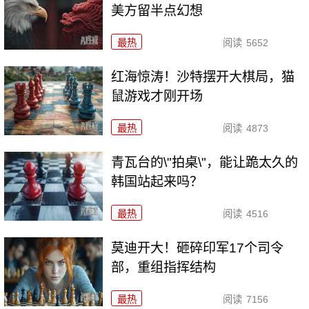
美方留半点幻想
最热
阅读
5652
红海惊涛！沙特摆开大棋局，猫
鼠游戏才刚开场
最热
阅读
4873
青瓦台的\"拍桌\"，能让跪太久的
韩国站起来吗？
最热
阅读
4516
莫迪开大！砸碎印军17个司令
部，重组指挥结构
最热
阅读
7156