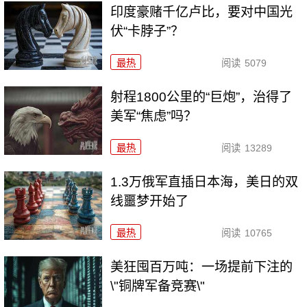
印度豪赌千亿卢比，要对中国光
伏“卡脖子”？
最热
阅读
5079
射程1800公里的“巨炮”，治得了
美军“焦虑”吗？
最热
阅读
13289
1.3万俄军直插日本海，美日的双
线噩梦开始了
最热
阅读
10765
美狂囤百万吨：一场提前下注的
\"铜牌军备竞赛\"