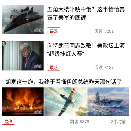
五角大楼吓唬中俄？这事恰恰暴
露了美军的底裤
最热
阅读
8251
向特朗普同志致敬！美政坛上演
“超级抹红大赛”
最热
阅读
6137
胡塞这一炸，我终于看懂伊朗总统昨天那句话了
最热
阅读
5878
3小时前