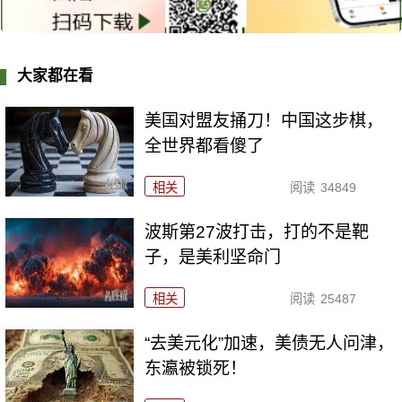
大家都在看
美国对盟友捅刀！中国这步棋，
全世界都看傻了
相关
阅读
34849
波斯第27波打击，打的不是靶
子，是美利坚命门
相关
阅读
25487
“去美元化”加速，美债无人问津，
东瀛被锁死！