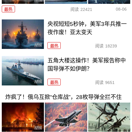
08-06
最热
阅读
22421
央视短短5秒钟，美军3年兵推一
夜作废！亚太变天
最热
阅读
18239
五角大楼这操作！美军报告称中
国导弹不如伊朗？
最热
阅读
9651
炸疯了！俄乌互掀“仓库战”，28枚导弹全拦不住