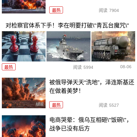
最热
阅读
7904
对检察官体系下手！李在明要打破\"青瓦台魔咒\"
08-06
最热
阅读
5994
被俄导弹天天“洗地”，泽连斯基还
在做着美梦！
最热
阅读
5527
电商哭晕：俄乌互相砸\"饭碗\"，
战争已没有后方