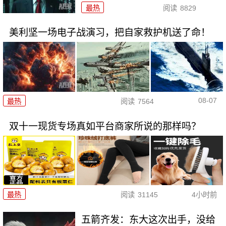
最热
阅读
8829
美利坚一场电子战演习，把自家救护机送了命！
08-07
最热
阅读
7564
双十一现货专场真如平台商家所说的那样吗？
最热
阅读
31145
4小时前
五箭齐发：东大这次出手，没给