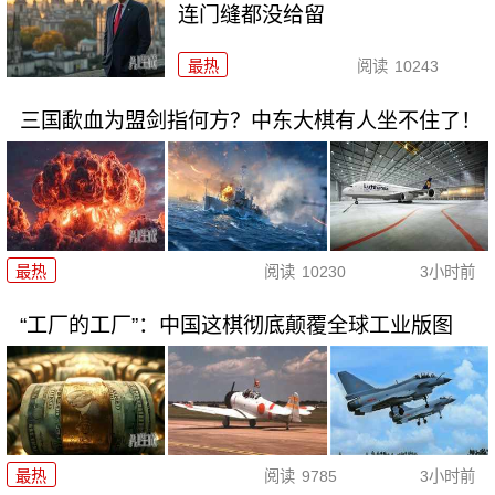
连门缝都没给留
最热
阅读
10243
三国歃血为盟剑指何方？中东大棋有人坐不住了！
最热
阅读
10230
3小时前
“工厂的工厂”：中国这棋彻底颠覆全球工业版图
最热
阅读
9785
3小时前