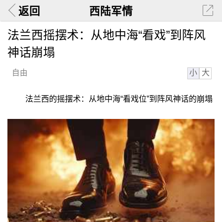
返回
西陆军情
法兰西摇摆术：从地中海“看戏”到阵风
神话崩塌
小
大
自由
法兰西的摇摆术：从地中海“看戏位”到阵风神话的崩塌