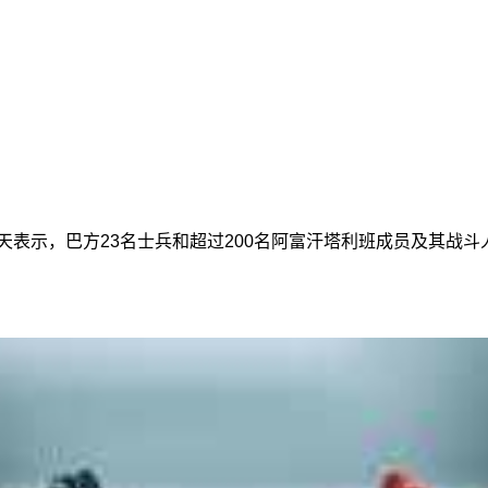
当天表示，巴方23名士兵和超过200名阿富汗塔利班成员及其战