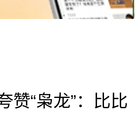
夸赞“枭龙”：比比