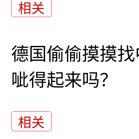
相关
德国偷偷摸摸找
呲得起来吗？
相关