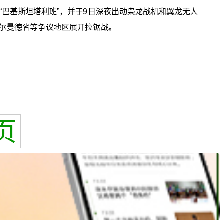
“巴基斯坦塔利班”，并于9日深夜出动枭龙战机和翼龙无人
赫尔曼德省等争议地区展开拉锯战。
页