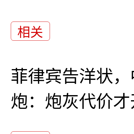
相关
菲律宾告洋状，
炮：炮灰代价才