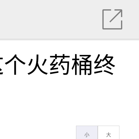
这个火药桶终
小
大