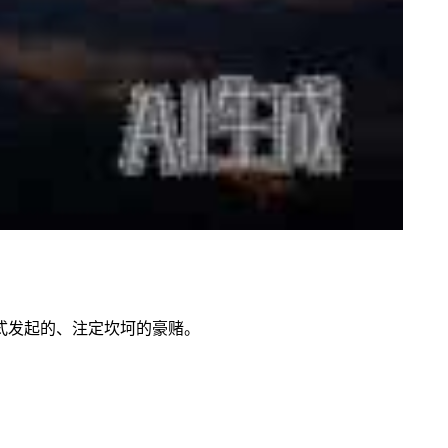
式发起的、注定坎坷的豪赌。