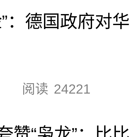
脸”：德国政府对华
阅读
24221
夸赞“枭龙”：比比