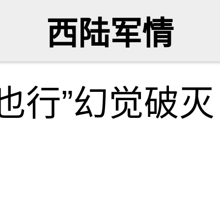
西陆军情
也行”幻觉破