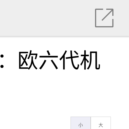
灭：欧六代机
小
大