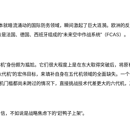
本就暗流涌动的国际防务领域，瞬间激起了巨大涟漪。欧洲的反
方是法国、德国、西班牙组成的“未来空中作战系统”（FCAS）。
机”身份颇为尴尬。它们很大程度上是在东大取得突破后，将原有
六代机”的宏伟目标，来填补自身在五代机领域的全面缺失。一
机门槛都尚未跨过的情况下，直接挑战技术代差更大的六代机，
自信，不如说是战略焦虑下的“赶鸭子上架”。