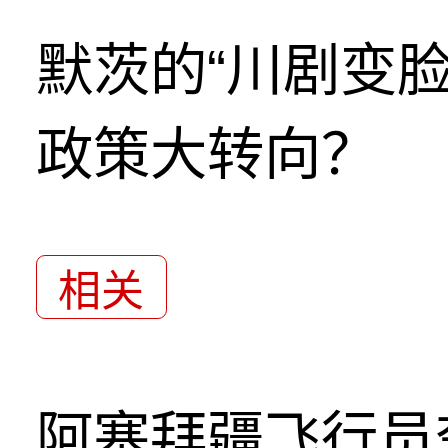
默茨的“川剧变
政策大转向？
相关
阿塞拜疆飞行员