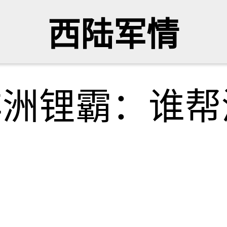
西陆军情
非洲锂霸：谁