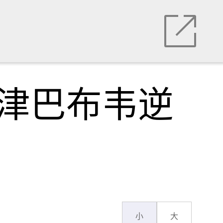
帮津巴布韦逆
小
大