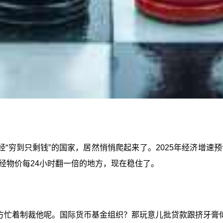
“穷到只剩钱”的国家，居然悄悄爬起来了。2025年经济增速预
经物价每24小时翻一倍的地方，现在稳住了。
方忙着制裁他呢。国际货币基金组织？那玩意儿批贷款跟挤牙膏