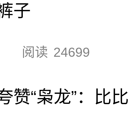
裤子
阅读
24699
夸赞“枭龙”：比比