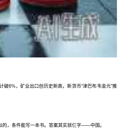
计破6%，矿业出口创历史新高，新货币“津巴布韦金元”推
似的，条件能写一本书。答案其实就仨字——中国。