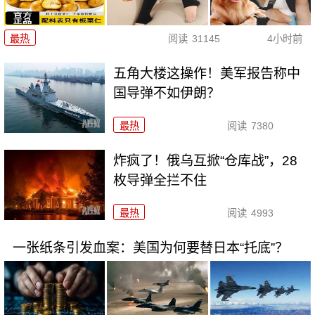
最热
阅读
31145
4小时前
五角大楼这操作！美军报告称中
国导弹不如伊朗？
最热
阅读
7380
炸疯了！俄乌互掀“仓库战”，28
枚导弹全拦不住
最热
阅读
4993
一张纸条引发血案：美国为何要替日本“托底”？