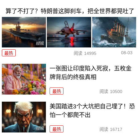
算了不打了？特朗普这脚刹车，把全世界都晃吐了
08-03
最热
阅读
14995
一张图让印度陷入死寂，五枚金
牌背后的终极真相
最热
阅读
10500
美国踏进3个大坑把自己埋了！恐
怕一个都爬不出
最热
阅读
16717