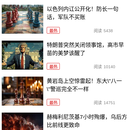
以色列内讧公开化！防长一句
话，军队不买账
最热
阅读
5438
特朗普突然关闭领事馆，高市早
苗的美梦该醒了
最热
阅读
10140
黄岩岛上空惊雷起！东大\"八一
\"警巡完全不一样
最热
阅读
14751
赫梅利尼茨基7小时殉爆，乌后方
比前线更致命