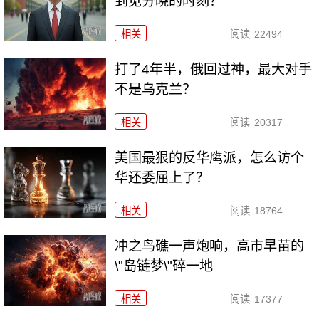
到见分晓的时刻？
相关
阅读
22494
打了4年半，俄回过神，最大对手
不是乌克兰？
相关
阅读
20317
美国最狠的反华鹰派，怎么访个
华还委屈上了？
相关
阅读
18764
冲之鸟礁一声炮响，高市早苗的
\"岛链梦\"碎一地
相关
阅读
17377