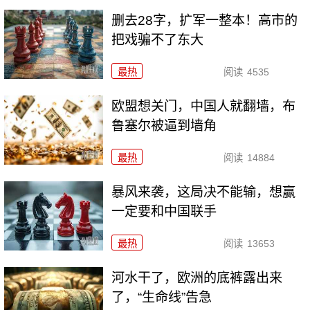
删去28字，扩军一整本！高市的
把戏骗不了东大
最热
阅读
4535
欧盟想关门，中国人就翻墙，布
鲁塞尔被逼到墙角
最热
阅读
14884
暴风来袭，这局决不能输，想赢
一定要和中国联手
最热
阅读
13653
河水干了，欧洲的底裤露出来
了，“生命线”告急