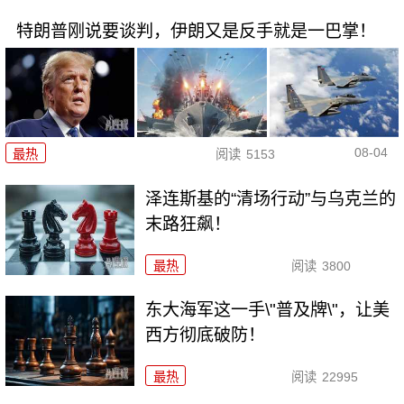
特朗普刚说要谈判，伊朗又是反手就是一巴掌！
08-04
最热
阅读
5153
泽连斯基的“清场行动”与乌克兰的
末路狂飙！
最热
阅读
3800
东大海军这一手\"普及牌\"，让美
西方彻底破防！
最热
阅读
22995