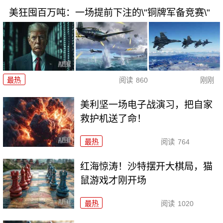
美狂囤百万吨：一场提前下注的\"铜牌军备竞赛\"
最热
阅读
860
刚刚
美利坚一场电子战演习，把自家
救护机送了命！
最热
阅读
764
红海惊涛！沙特摆开大棋局，猫
鼠游戏才刚开场
最热
阅读
1020