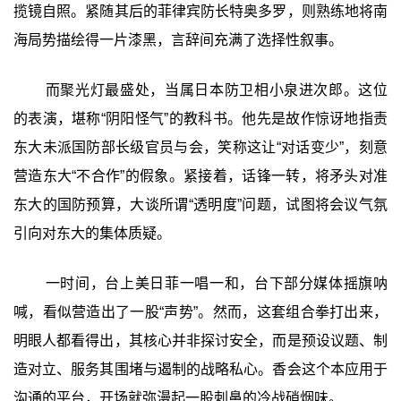
揽镜自照。紧随其后的菲律宾防长特奥多罗，则熟练地将南
海局势描绘得一片漆黑，言辞间充满了选择性叙事。
而聚光灯最盛处，当属日本防卫相小泉进次郎。这位
的表演，堪称“阴阳怪气”的教科书。他先是故作惊讶地指责
东大未派国防部长级官员与会，笑称这让“对话变少”，刻意
营造东大“不合作”的假象。紧接着，话锋一转，将矛头对准
东大的国防预算，大谈所谓“透明度”问题，试图将会议气氛
引向对东大的集体质疑。
一时间，台上美日菲一唱一和，台下部分媒体摇旗呐
喊，看似营造出了一股“声势”。然而，这套组合拳打出来，
明眼人都看得出，其核心并非探讨安全，而是预设议题、制
造对立、服务其围堵与遏制的战略私心。香会这个本应用于
沟通的平台，开场就弥漫起一股刺鼻的冷战硝烟味。