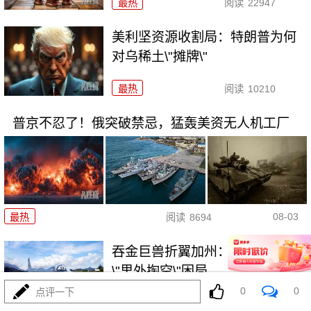
最热
阅读
22947
美利坚资源收割局：特朗普为何
对乌稀土\"摊牌\"
最热
阅读
10210
普京不忍了！俄突破禁忌，猛轰美资无人机工厂
08-03
最热
阅读
8694
吞金巨兽折翼加州：美利坚军工
\"里外掏空\"困局
0
0
点评一下
最热
阅读
6358