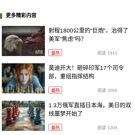
更多精彩内容
射程1800公里的“巨炮”，治得了
美军“焦虑”吗？
最热
阅读
1911
莫迪开大！砸碎印军17个司令
部，重组指挥结构
最热
阅读
2056
1.3万俄军直插日本海，美日的双
线噩梦开始了
最热
阅读
1209