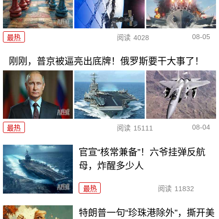
08-05
最热
阅读
4028
刚刚，普京被逼亮出底牌！俄罗斯要干大事了！
08-04
最热
阅读
15111
官宣“核常兼备”！六爷挂弹反航
母，炸醒多少人
最热
阅读
11832
特朗普一句“珍珠港除外”，撕开美