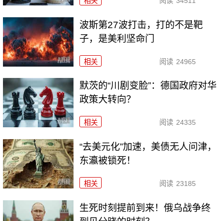
相关
阅读
34511
波斯第27波打击，打的不是靶
子，是美利坚命门
相关
阅读
24965
默茨的“川剧变脸”：德国政府对华
政策大转向？
相关
阅读
24335
“去美元化”加速，美债无人问津，
东瀛被锁死！
相关
阅读
23185
生死时刻提前到来！俄乌战争终