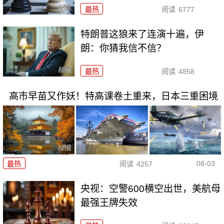
最热
阅读
6777
特朗普这狼来了连演十遍，伊
朗：你猜我信不信？
最热
阅读
4858
高市早苗又作妖！特高课卷土重来，日本三重困境
08-03
最热
阅读
4257
央视：空警600横空出世，美航母
最强王牌失效