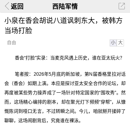
返回
西陆军情
小泉在香会胡说八道讽刺东大，被韩方
当场打脸
小
大
自由
香会“打脸”实录：当麦克风遇上历史，谁在亚太玩火？
笔者按：2026年5月底的新加坡，第N届香格里拉对话
会（香会）如期上演。本应是探讨亚太安全合作的论坛，却
再度被某些势力操弄成了一场针对特定国家的“围攻秀”。然
而，这场精心编排的剧本，却在聚光灯下频频“穿帮”，从慷
慨陈词到哑口无言，不过转瞬之间。今儿，咱就掰开揉碎了
聊聊，这场闹剧背后，究竟谁在裸泳。