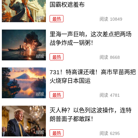
国霸权遮羞布
最热
阅读
10849
里海一声巨响，这次差点把两场
战争炸成一锅粥！
最热
阅读
8668
731！特高课还魂！高市早苗两把
火烧穿日本国运
最热
阅读
4781
灭人种？以色列这波操作，连特
朗普面子都敢踩！
最热
阅读
6295