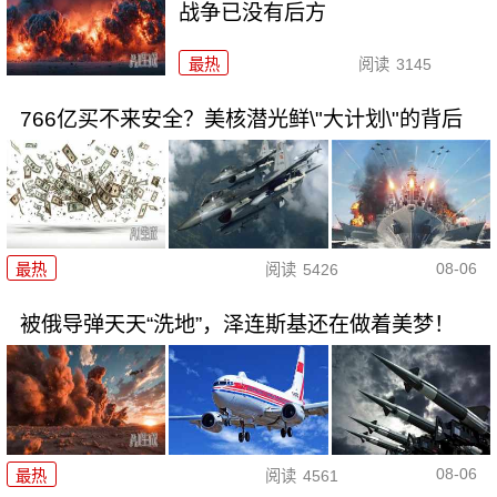
战争已没有后方
最热
阅读
3145
766亿买不来安全？美核潜光鲜\"大计划\"的背后
08-06
最热
阅读
5426
被俄导弹天天“洗地”，泽连斯基还在做着美梦！
08-06
最热
阅读
4561