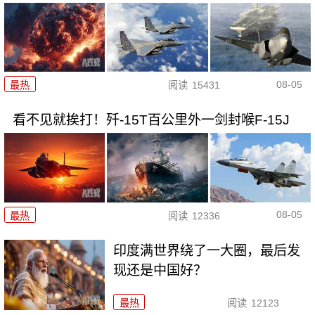
08-05
最热
阅读
15431
看不见就挨打！歼-15T百公里外一剑封喉F-15J
08-05
最热
阅读
12336
印度满世界绕了一大圈，最后发
现还是中国好？
最热
阅读
12123