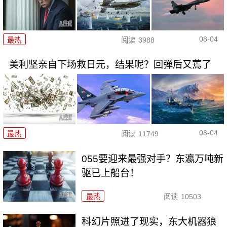
08-04
最热
阅读
3988
美利坚亲自下场救日元，结果呢？回弹后又蔫了
08-04
最热
阅读
11749
055要迎来最强对手？东瀛万吨新
驱已上船台！
最热
阅读
10503
科幻片照进了现实，东大机器狼