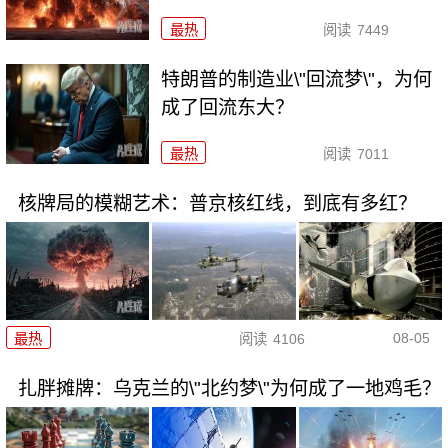
最热
阅读
7449
特朗普的制造业\"回流梦\"，为何
成了回流东大？
最热
阅读
7011
核牌局的模糊艺术：普京核红线，到底有多红？
08-05
最热
阅读
4106
扎胖摊牌：乌克兰的\"北约梦\"为何成了一地鸡毛？