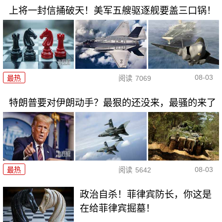
上将一封信捅破天！美军五艘驱逐舰要盖三口锅！
08-03
最热
阅读
7069
特朗普要对伊朗动手？最狠的还没来，最骚的来了
08-03
最热
阅读
5642
政治自杀！菲律宾防长，你这是
在给菲律宾掘墓！