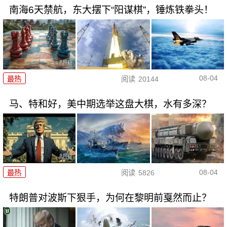
南海6天禁航，东大摆下“阳谋棋”，锤炼铁拳头！
08-04
最热
阅读
20144
马、特和好，美中期选举这盘大棋，水有多深？
08-04
最热
阅读
5826
特朗普对波斯下狠手，为何在黎明前戛然而止？