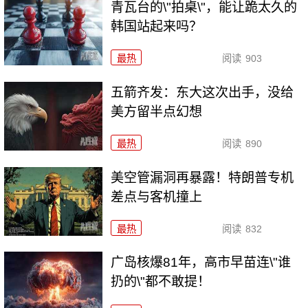
青瓦台的\"拍桌\"，能让跪太久的
韩国站起来吗？
最热
阅读
903
五箭齐发：东大这次出手，没给
美方留半点幻想
最热
阅读
890
美空管漏洞再暴露！特朗普专机
差点与客机撞上
最热
阅读
832
广岛核爆81年，高市早苗连\"谁
扔的\"都不敢提！