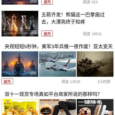
最热
阅读
823
五箭齐发！熊猫这一巴掌扇过
去，大漂亮终于知疼
最热
阅读
18531
央视短短5秒钟，美军3年兵推一夜作废！亚太变天
最热
阅读
13528
2小时前
双十一现货专场真如平台商家所说的那样吗？