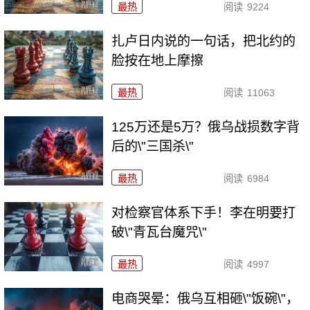
最热
阅读
9224
扎卢日内说的一句话，把北约的
脸按在地上摩擦
最热
阅读
11063
125万还是5万？俄乌战损数字背
后的\"三国杀\"
最热
阅读
6984
对检察官体系下手！李在明要打
破\"青瓦台魔咒\"
最热
阅读
4997
电商哭晕：俄乌互相砸\"饭碗\"，