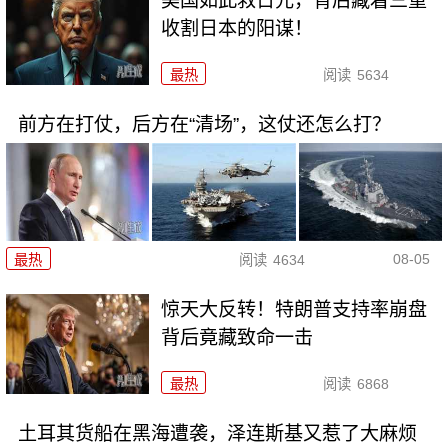
美国如此救日元，背后藏着三重
收割日本的阳谋！
最热
阅读
5634
前方在打仗，后方在“清场”，这仗还怎么打？
08-05
最热
阅读
4634
惊天大反转！特朗普支持率崩盘
背后竟藏致命一击
最热
阅读
6868
土耳其货船在黑海遭袭，泽连斯基又惹了大麻烦