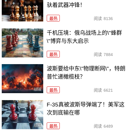
驮着武器冲锋！
最热
阅读
8136
千机压境：俄乌战场上的\"蜂群
\"博弈与东大启示
最热
阅读
7884
波斯要给中东\"物理断网\"，特朗
普忙递橄榄枝？
最热
阅读
6621
F-35真被波斯导弹端了！美军这
次到底输在哪
最热
阅读
6489