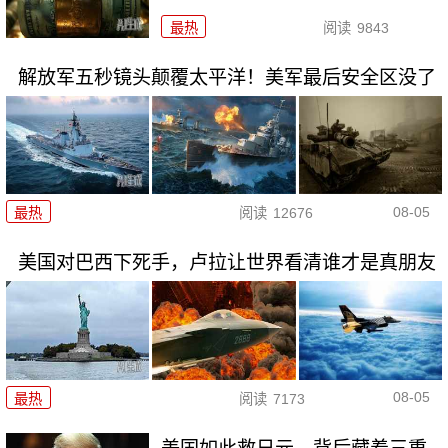
最热
阅读
9843
解放军五秒镜头颠覆太平洋！美军最后安全区没了
08-05
最热
阅读
12676
美国对巴西下死手，卢拉让世界看清谁才是真朋友
08-05
最热
阅读
7173