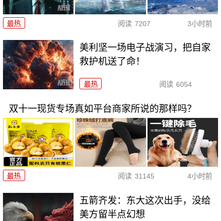
最热
阅读
7207
3小时前
美利坚一场电子战演习，把自家
救护机送了命！
最热
阅读
6054
双十一现货专场真如平台商家所说的那样吗？
最热
阅读
31145
4小时前
五箭齐发：东大这次出手，没给
美方留半点幻想