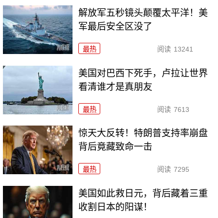
解放军五秒镜头颠覆太平洋！美
军最后安全区没了
最热
阅读
13241
美国对巴西下死手，卢拉让世界
看清谁才是真朋友
最热
阅读
7613
惊天大反转！特朗普支持率崩盘
背后竟藏致命一击
最热
阅读
7295
美国如此救日元，背后藏着三重
收割日本的阳谋！