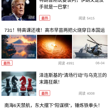
特朗普刚说要谈判，伊朗又是反
手就是一巴掌！
最热
阅读
5415
731！特高课还魂！高市早苗两把火烧穿日本国运
08-04
最热
阅读
4991
泽连斯基的“清场行动”与乌克兰的
末路狂飙！
最热
阅读
4008
南海6天禁航，东大摆下“阳谋棋”，锤炼铁拳头！