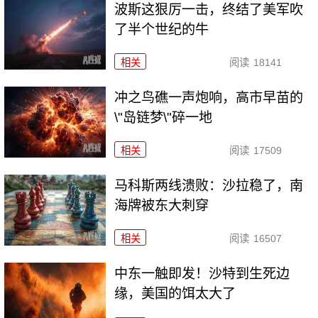
波斯这狠厉一击，终结了美军吹
了半个世纪的牛
相关
阅读
18141
冲之鸟礁一声炮响，高市早苗的
\"岛链梦\"碎一地
相关
阅读
17509
马科斯两线溃败：沙拉稳了，南
海牌被东大刺穿
相关
阅读
16507
中东一触即发！沙特到生死边
缘，美国的饵太大了