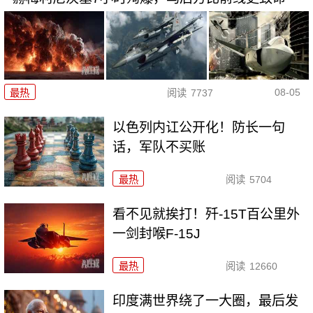
08-05
最热
阅读
7737
以色列内讧公开化！防长一句
话，军队不买账
最热
阅读
5704
看不见就挨打！歼-15T百公里外
一剑封喉F-15J
最热
阅读
12660
印度满世界绕了一大圈，最后发