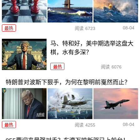
08-04
最热
阅读
6723
马、特和好，美中期选举这盘大
棋，水有多深？
最热
阅读
6076
特朗普对波斯下狠手，为何在黎明前戛然而止？
08-04
最热
阅读
4255