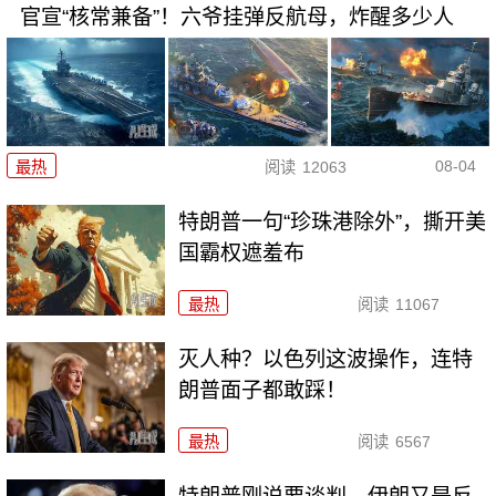
官宣“核常兼备”！六爷挂弹反航母，炸醒多少人
08-04
最热
阅读
12063
特朗普一句“珍珠港除外”，撕开美
国霸权遮羞布
最热
阅读
11067
灭人种？以色列这波操作，连特
朗普面子都敢踩！
最热
阅读
6567