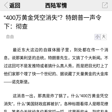
返回
西陆军情
“400万黄金凭空消失”？特朗普一声令
下：彻查
小
大
自由
最近东大这边的自媒体圈子里，到处都在传一个消
息，说那美利坚的总统，特朗普先生，又搞了个大新闻。不
过这回可不是发推特或者搞什么真人秀，而是把目光盯上了
他们家那个埋了快一个世纪的、据说藏了天量黄金的大金库
——诺克斯堡。
这消息一出，那真是炸了锅了。什么“400万黄金凭空
消失”，什么“美国财政底裤被扒”，各种标题看得人是眼花缭
乱。笔者今天就给各位看官捋一捋，这里面的水，到底有多