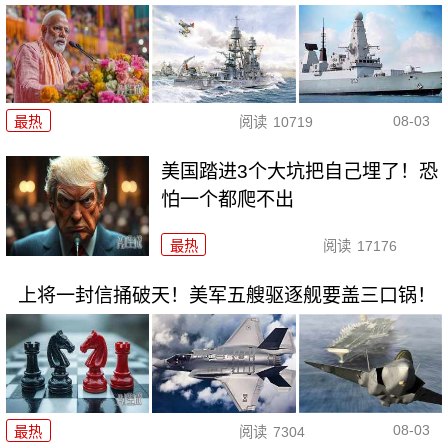
08-03
最热
阅读
10719
美国踏进3个大坑把自己埋了！恐
怕一个都爬不出
最热
阅读
17176
上将一封信捅破天！美军五艘驱逐舰要盖三口锅！
08-03
最热
阅读
7304