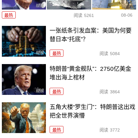
08-06
最热
阅读
5261
一张纸条引发血案：美国为何要
替日本“托底”？
最热
阅读
5084
特朗普“黄金舰队”：2750亿美金
堆出海上棺材
最热
阅读
3864
五角大楼“罗生门”：特朗普这出戏
把全世界演懵
最热
阅读
3772