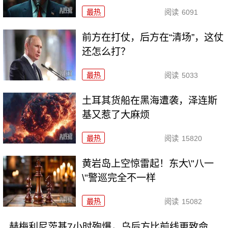
最热
阅读
6091
前方在打仗，后方在“清场”，这仗
还怎么打？
最热
阅读
5033
土耳其货船在黑海遭袭，泽连斯
基又惹了大麻烦
最热
阅读
15820
黄岩岛上空惊雷起！东大\"八一
\"警巡完全不一样
最热
阅读
15082
赫梅利尼茨基7小时殉爆，乌后方比前线更致命