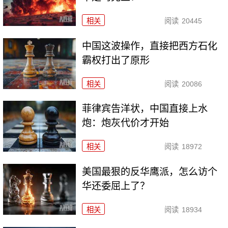
相关
阅读
20445
中国这波操作，直接把西方石化
霸权打出了原形
相关
阅读
20086
菲律宾告洋状，中国直接上水
炮：炮灰代价才开始
相关
阅读
18972
美国最狠的反华鹰派，怎么访个
华还委屈上了？
相关
阅读
18934