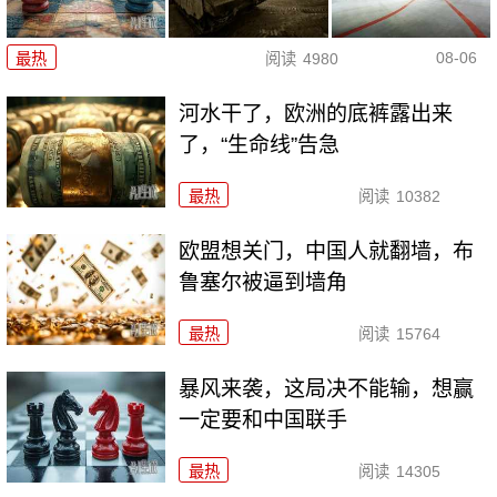
08-06
最热
阅读
4980
河水干了，欧洲的底裤露出来
了，“生命线”告急
最热
阅读
10382
欧盟想关门，中国人就翻墙，布
鲁塞尔被逼到墙角
最热
阅读
15764
暴风来袭，这局决不能输，想赢
一定要和中国联手
最热
阅读
14305