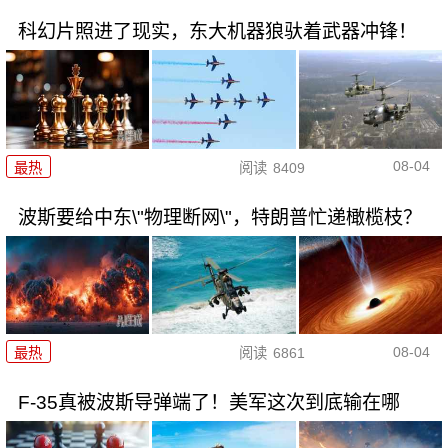
科幻片照进了现实，东大机器狼驮着武器冲锋！
08-04
最热
阅读
8409
波斯要给中东\"物理断网\"，特朗普忙递橄榄枝？
08-04
最热
阅读
6861
F-35真被波斯导弹端了！美军这次到底输在哪