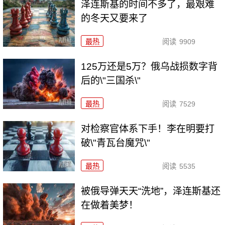
泽连斯基的时间不多了，最艰难
的冬天又要来了
最热
阅读
9909
125万还是5万？俄乌战损数字背
后的\"三国杀\"
最热
阅读
7529
对检察官体系下手！李在明要打
破\"青瓦台魔咒\"
最热
阅读
5535
被俄导弹天天“洗地”，泽连斯基还
在做着美梦！