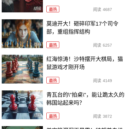
最热
阅读
4687
莫迪开大！砸碎印军17个司令
部，重组指挥结构
最热
阅读
6257
红海惊涛！沙特摆开大棋局，猫
鼠游戏才刚开场
最热
阅读
4149
青瓦台的\"拍桌\"，能让跪太久的
韩国站起来吗？
最热
阅读
3872