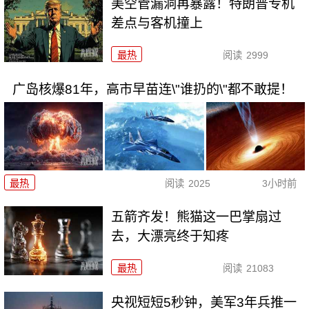
美空管漏洞再暴露！特朗普专机
差点与客机撞上
最热
阅读
2999
广岛核爆81年，高市早苗连\"谁扔的\"都不敢提！
最热
阅读
2025
3小时前
五箭齐发！熊猫这一巴掌扇过
去，大漂亮终于知疼
最热
阅读
21083
央视短短5秒钟，美军3年兵推一