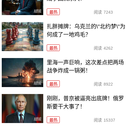
最热
阅读
7243
扎胖摊牌：乌克兰的\"北约梦\"为
何成了一地鸡毛？
最热
阅读
4262
里海一声巨响，这次差点把两场
战争炸成一锅粥！
最热
阅读
8922
刚刚，普京被逼亮出底牌！俄罗
斯要干大事了！
最热
阅读
15337