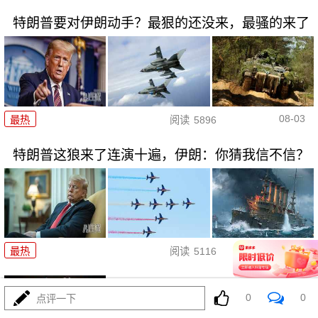
特朗普要对伊朗动手？最狠的还没来，最骚的来了
08-03
最热
阅读
5896
特朗普这狼来了连演十遍，伊朗：你猜我信不信？
08-03
最热
阅读
5116
政治自杀！菲律宾防长，你这是
0
0
点评一下
在给菲律宾掘墓！