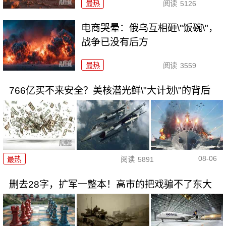
最热
阅读
5126
电商哭晕：俄乌互相砸\"饭碗\"，
战争已没有后方
最热
阅读
3559
766亿买不来安全？美核潜光鲜\"大计划\"的背后
08-06
最热
阅读
5891
删去28字，扩军一整本！高市的把戏骗不了东大