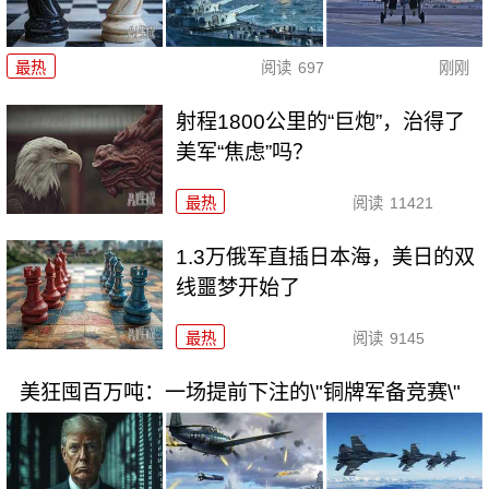
最热
阅读
697
刚刚
射程1800公里的“巨炮”，治得了
美军“焦虑”吗？
最热
阅读
11421
1.3万俄军直插日本海，美日的双
线噩梦开始了
最热
阅读
9145
美狂囤百万吨：一场提前下注的\"铜牌军备竞赛\"