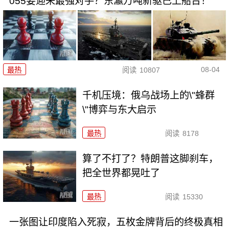
055要迎来最强对手？东瀛万吨新驱已上船台！
08-04
最热
阅读
10807
千机压境：俄乌战场上的\"蜂群
\"博弈与东大启示
最热
阅读
8178
算了不打了？特朗普这脚刹车，
把全世界都晃吐了
最热
阅读
15330
一张图让印度陷入死寂，五枚金牌背后的终极真相