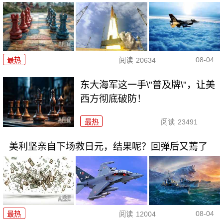
08-04
最热
阅读
20634
东大海军这一手\"普及牌\"，让美
西方彻底破防！
最热
阅读
23491
美利坚亲自下场救日元，结果呢？回弹后又蔫了
08-04
最热
阅读
12004