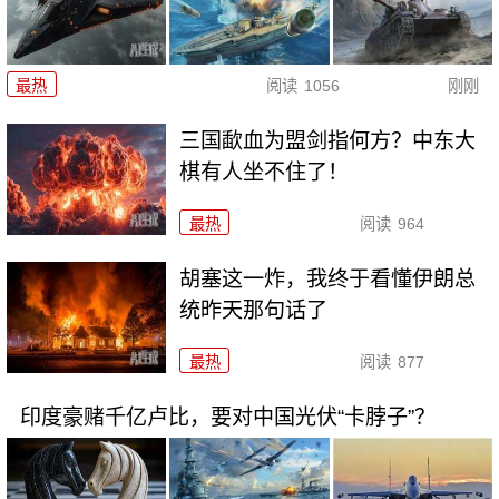
最热
阅读
1056
刚刚
三国歃血为盟剑指何方？中东大
棋有人坐不住了！
最热
阅读
964
胡塞这一炸，我终于看懂伊朗总
统昨天那句话了
最热
阅读
877
印度豪赌千亿卢比，要对中国光伏“卡脖子”？