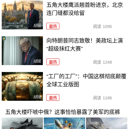
五角大楼鹰派翘首盼进京，北京
连门缝都没给留
最热
阅读
1095
向特朗普同志致敬！美政坛上演
“超级抹红大赛”
最热
阅读
1248
“工厂的工厂”：中国这棋彻底颠覆
全球工业版图
最热
阅读
1186
五角大楼吓唬中俄？这事恰恰暴露了美军的底裤