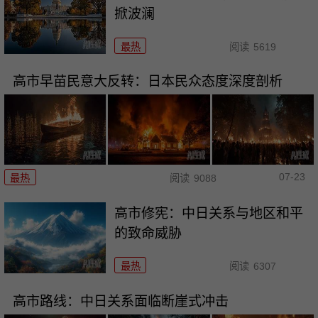
掀波澜
最热
阅读
5619
高市早苗民意大反转：日本民众态度深度剖析
07-23
最热
阅读
9088
高市修宪：中日关系与地区和平
的致命威胁
最热
阅读
6307
高市路线：中日关系面临断崖式冲击