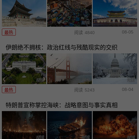
08-05
最热
阅读
4840
伊朗绝不拥核：政治红线与残酷现实的交织
08-04
最热
阅读
5243
特朗普宣称掌控海峡：战略意图与事实真相