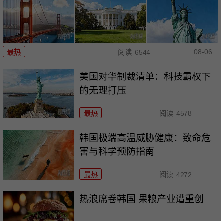
08-06
最热
阅读
6544
美国对华制裁清单：科技霸权下
的无理打压
最热
阅读
4578
韩国极端高温威胁健康：致命危
害与科学预防指南
最热
阅读
4272
热浪席卷韩国 果粮产业遭重创