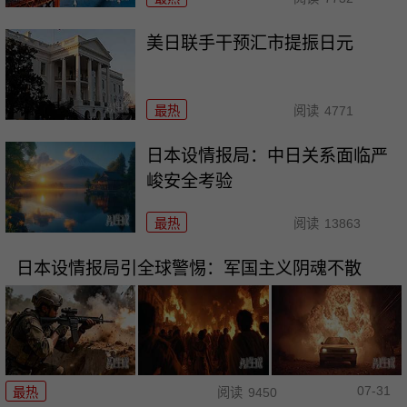
美日联手干预汇市提振日元
最热
阅读
4771
日本设情报局：中日关系面临严
峻安全考验
最热
阅读
13863
日本设情报局引全球警惕：军国主义阴魂不散
07-31
最热
阅读
9450