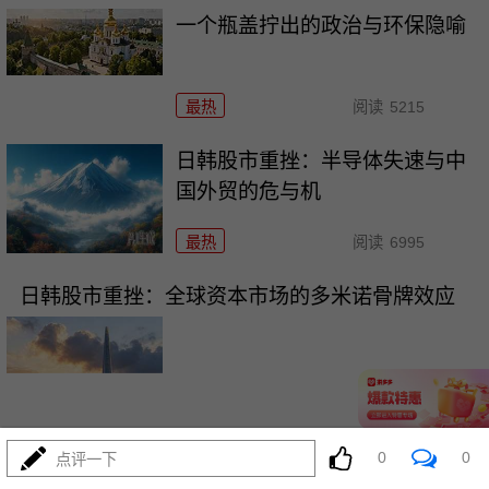
一个瓶盖拧出的政治与环保隐喻
最热
阅读
5215
日韩股市重挫：半导体失速与中
国外贸的危与机
最热
阅读
6995
日韩股市重挫：全球资本市场的多米诺骨牌效应
07-16
最热
阅读
5955
0
0
点评一下