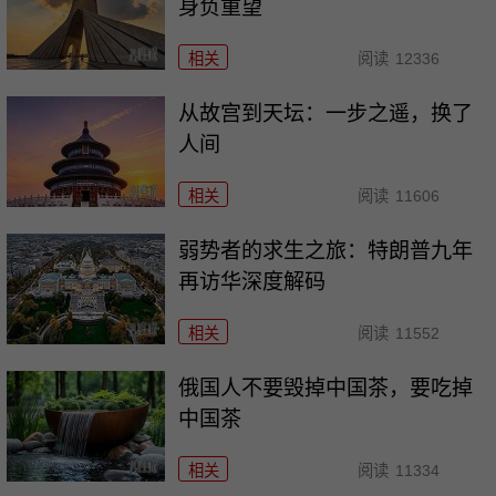
身负重望
相关
阅读
12336
从故宫到天坛：一步之遥，换了
人间
相关
阅读
11606
弱势者的求生之旅：特朗普九年
再访华深度解码
相关
阅读
11552
俄国人不要毁掉中国茶，要吃掉
中国茶
相关
阅读
11334