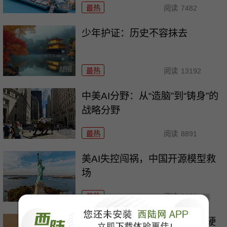
最热
阅读
7482
少年护证：历史不容抹去
最热
阅读
13192
中美AI分野：从“造脑”到“铸身”的
战略分野
最热
阅读
8891
美AI失控闯祸，中国开源模型救
场
最热
阅读
6986
美拟制裁中国AI企业，中方强硬