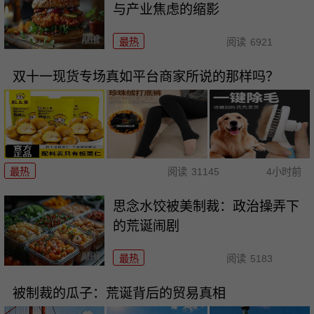
与产业焦虑的缩影
最热
阅读
6921
双十一现货专场真如平台商家所说的那样吗？
最热
阅读
31145
4小时前
思念水饺被美制裁：政治操弄下
的荒诞闹剧
最热
阅读
5183
被制裁的瓜子：荒诞背后的贸易真相