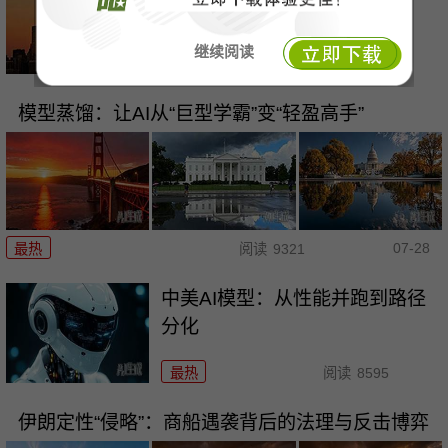
回击霸权
继续阅读
最热
阅读
10807
模型蒸馏：让AI从“巨型学霸”变“轻盈高手”
07-28
最热
阅读
9321
中美AI模型：从性能并跑到路径
分化
最热
阅读
8595
伊朗定性“侵略”：商船遇袭背后的法理与反击博弈