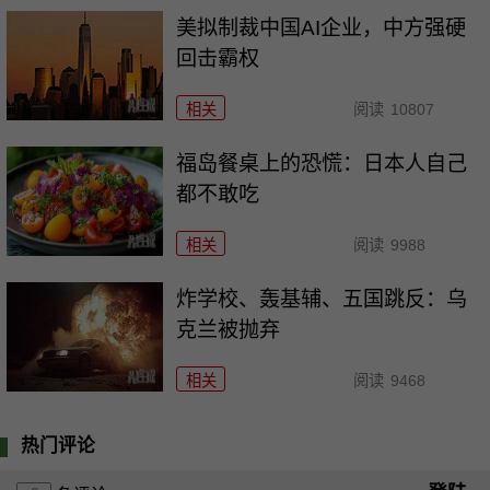
美拟制裁中国AI企业，中方强硬
回击霸权
相关
阅读
10807
福岛餐桌上的恐慌：日本人自己
都不敢吃
相关
阅读
9988
炸学校、轰基辅、五国跳反：乌
克兰被抛弃
相关
阅读
9468
热门评论