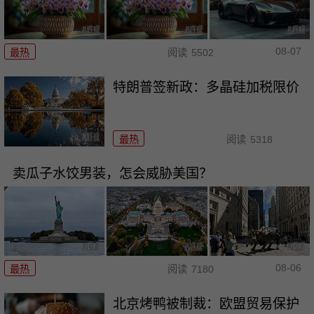
08-07
最热
阅读
5502
特朗普签新政：多晶硅加税限价
最热
阅读
5318
卖瓜子水饺男装，怎会威胁美国？
08-06
最热
阅读
7180
北京烤鸭被制裁：欧盟贸易保护