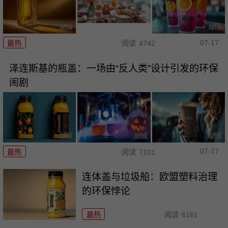
07-17
最热
阅读
4742
泽连斯基的瓶盖：一场由“反人类”设计引发的环保
闹剧
07-17
最热
阅读
7101
连体盖与垃圾船：欧盟塑料治理
的环保悖论
最热
阅读
6161