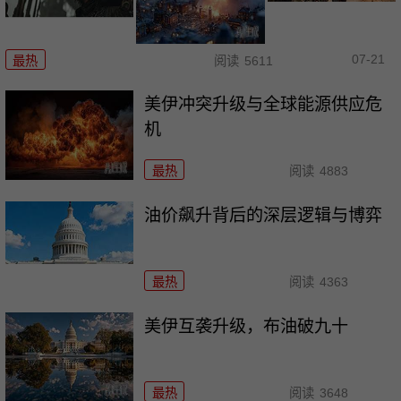
07-21
最热
阅读
5611
美伊冲突升级与全球能源供应危
机
最热
阅读
4883
油价飙升背后的深层逻辑与博弈
最热
阅读
4363
美伊互袭升级，布油破九十
最热
阅读
3648