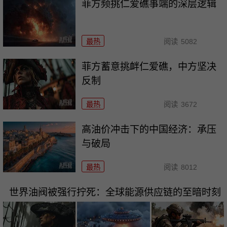
菲方频挑仁爱礁事端的深层逻辑
最热
阅读
5082
菲方蓄意挑衅仁爱礁，中方坚决
反制
最热
阅读
3672
高油价冲击下的中国经济：承压
与破局
最热
阅读
8012
世界油阀被强行拧死：全球能源供应链的至暗时刻