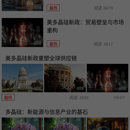
最热
阅读
6679
美多晶硅新政：贸易壁垒与市场
重构
最热
阅读
4817
美多晶硅新政重塑全球供应链
08-07
最热
阅读
4599
多晶硅：新能源与信息产业的基石