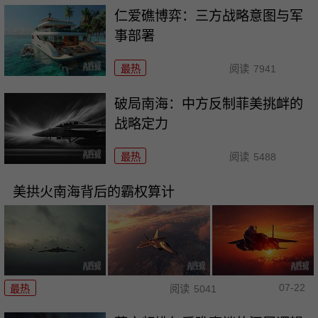
仁爱礁博弈：三方战略意图与军
事部署
最热
阅读
7941
破局南海：中方反制菲美挑衅的
战略定力
最热
阅读
5488
美拱火南海背后的霸权算计
07-22
最热
阅读
5041