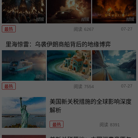
07-27
最热
阅读
6267
里海惊雷：乌袭伊朗商船背后的地缘博弈
07-27
最热
阅读
7554
美国新关税措施的全球影响深度
解析
最热
阅读
8391