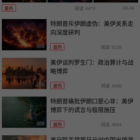
08-04
最热
阅读
4479
特朗普斥伊朗虚伪：美伊关系走
向深度研判
最热
阅读
5128
美伊谈判罗生门：政治算计与战
略博弈
最热
阅读
4086
特朗普痛批伊朗口是心非：美伊
博弈下的谎言与极限施压
最热
阅读
4843