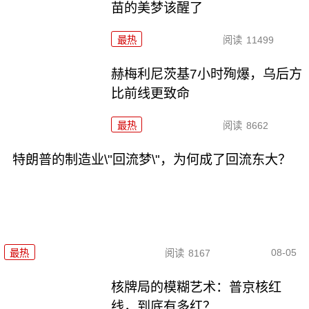
苗的美梦该醒了
最热
阅读
11499
赫梅利尼茨基7小时殉爆，乌后方
比前线更致命
最热
阅读
8662
特朗普的制造业\"回流梦\"，为何成了回流东大？
08-05
最热
阅读
8167
核牌局的模糊艺术：普京核红
线，到底有多红？