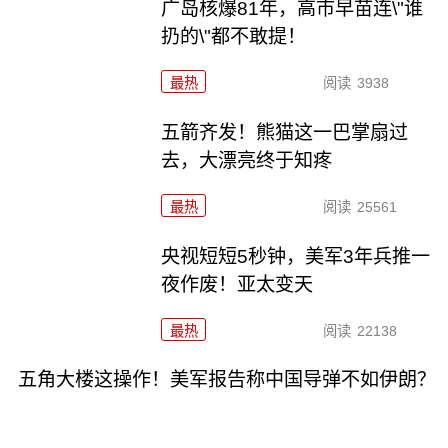
广岛核爆81年，高市早苗连\"谁
扔的\"都不敢提！
最热
阅读
3938
五箭齐发！熊猫这一巴掌扇过
去，大漂亮终于知疼
最热
阅读
25561
央视短短5秒钟，美军3年兵推一
夜作废！亚太变天
最热
阅读
22138
五角大楼这操作！美军报告称中国导弹不如伊朗？