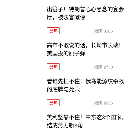
出篓子！特朗普心心念念的宴会
厅，被法官喊停
最热
阅读
3286
高市不敢说的话，长崎市长敢！
美国投的原子弹
最热
阅读
2733
看谁先扛不住：俄乌能源绞杀战
的底牌与死穴
最热
阅读
2025
美利坚靠不住！中东这3个国家，
结成势力新3角