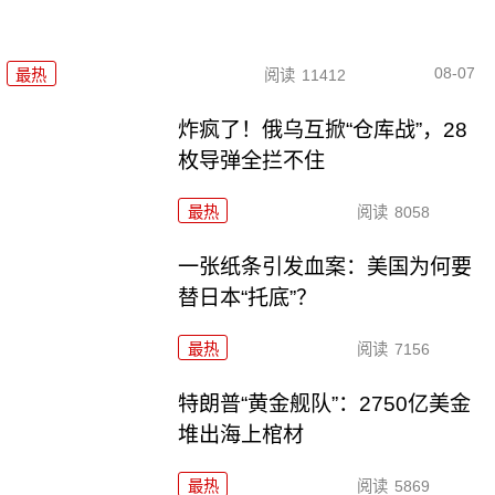
08-07
最热
阅读
11412
炸疯了！俄乌互掀“仓库战”，28
枚导弹全拦不住
最热
阅读
8058
一张纸条引发血案：美国为何要
替日本“托底”？
最热
阅读
7156
特朗普“黄金舰队”：2750亿美金
堆出海上棺材
最热
阅读
5869