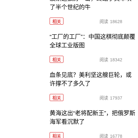
了半个世纪的牛
相关
阅读
18628
“工厂的工厂”：中国这棋彻底颠覆
全球工业版图
相关
阅读
18342
血条见底？美利坚这艘巨轮，或
许撑不了多久了
相关
阅读
17937
黄海这出“老将配新王”，把俄罗斯
海军看沉默了
相关
阅读
16778