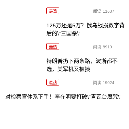
最热
阅读
11637
125万还是5万？俄乌战损数字背
后的\"三国杀\"
最热
阅读
8919
特朗普扔下两条路，波斯都不
选，美军机又被揍
最热
阅读
19024
对检察官体系下手！李在明要打破\"青瓦台魔咒\"