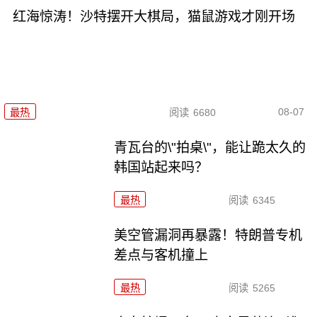
红海惊涛！沙特摆开大棋局，猫鼠游戏才刚开场
08-07
最热
阅读
6680
青瓦台的\"拍桌\"，能让跪太久的
韩国站起来吗？
最热
阅读
6345
美空管漏洞再暴露！特朗普专机
差点与客机撞上
最热
阅读
5265