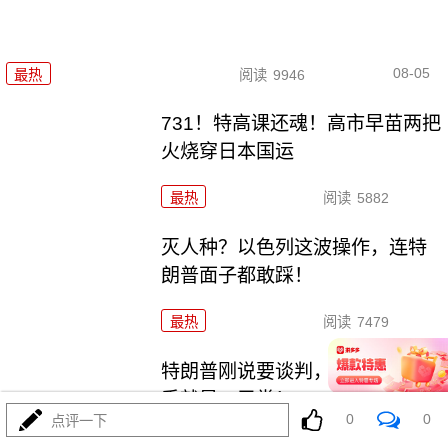
08-05
最热
阅读
9946
731！特高课还魂！高市早苗两把
火烧穿日本国运
最热
阅读
5882
灭人种？以色列这波操作，连特
朗普面子都敢踩！
最热
阅读
7479
特朗普刚说要谈判，伊朗又是反
手就是一巴掌！
0
0
点评一下
最热
阅读
6317