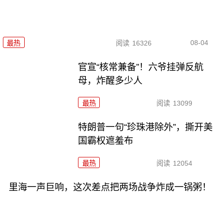
08-04
最热
阅读
16326
官宣“核常兼备”！六爷挂弹反航
母，炸醒多少人
最热
阅读
13099
特朗普一句“珍珠港除外”，撕开美
国霸权遮羞布
最热
阅读
12054
里海一声巨响，这次差点把两场战争炸成一锅粥！