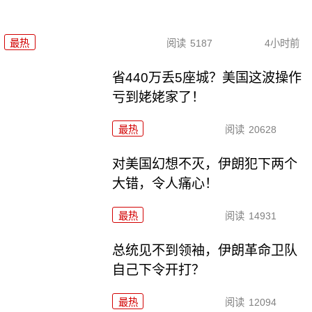
最热
阅读
5187
4小时前
省440万丢5座城？美国这波操作
亏到姥姥家了！
最热
阅读
20628
对美国幻想不灭，伊朗犯下两个
大错，令人痛心！
最热
阅读
14931
总统见不到领袖，伊朗革命卫队
自己下令开打？
最热
阅读
12094