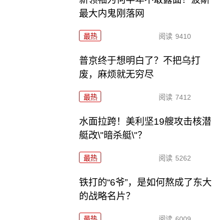
最大内鬼刚落网
最热
阅读
9410
普京终于想明白了？不把乌打
废，麻烦就无穷尽
最热
阅读
7412
水面拉跨！美利坚19艘攻击核潜
艇改\"暗杀艇\"？
最热
阅读
5262
铁打的“6爷”，是如何熬成了东大
的战略名片？
最热
阅读
6009