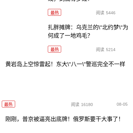
最热
阅读
5446
扎胖摊牌：乌克兰的\"北约梦\"为
何成了一地鸡毛？
最热
阅读
5214
黄岩岛上空惊雷起！东大\"八一\"警巡完全不一样
08-05
最热
阅读
16180
刚刚，普京被逼亮出底牌！俄罗斯要干大事了！