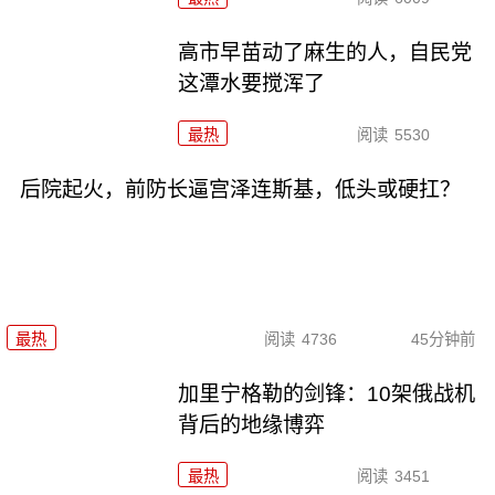
高市早苗动了麻生的人，自民党
这潭水要搅浑了
最热
阅读
5530
后院起火，前防长逼宫泽连斯基，低头或硬扛？
最热
阅读
4736
45分钟前
加里宁格勒的剑锋：10架俄战机
背后的地缘博弈
最热
阅读
3451