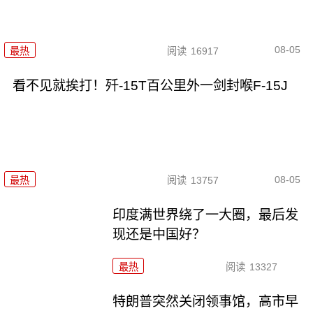
08-05
最热
阅读
16917
看不见就挨打！歼-15T百公里外一剑封喉F-15J
08-05
最热
阅读
13757
印度满世界绕了一大圈，最后发
现还是中国好？
最热
阅读
13327
特朗普突然关闭领事馆，高市早