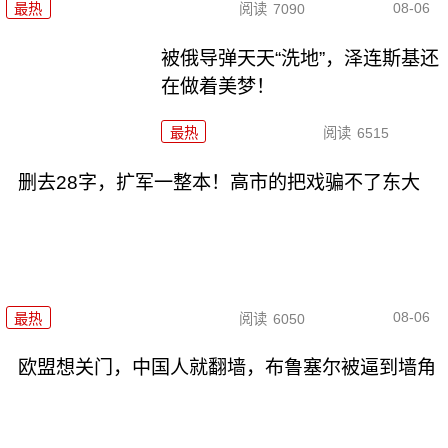
08-06
最热
阅读
7090
被俄导弹天天“洗地”，泽连斯基还
在做着美梦！
最热
阅读
6515
删去28字，扩军一整本！高市的把戏骗不了东大
08-06
最热
阅读
6050
欧盟想关门，中国人就翻墙，布鲁塞尔被逼到墙角