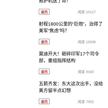
救护机送了命！
最热
阅读
10127
射程1800公里的“巨炮”，治得了
美军“焦虑”吗？
最热
阅读
15938
莫迪开大！砸碎印军17个司令
部，重组指挥结构
最热
阅读
9160
五箭齐发：东大这次出手，没给
美方留半点幻想
最热
阅读
7932