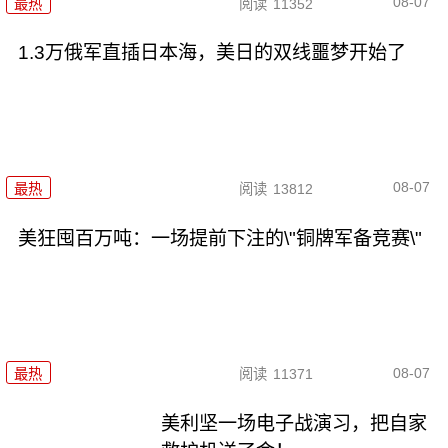
08-07
最热
阅读
11352
1.3万俄军直插日本海，美日的双线噩梦开始了
08-07
最热
阅读
13812
美狂囤百万吨：一场提前下注的\"铜牌军备竞赛\"
08-07
最热
阅读
11371
美利坚一场电子战演习，把自家