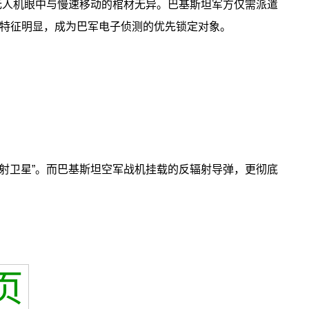
在无人机眼中与慢速移动的棺材无异。巴基斯坦军方仅需派遣
号特征明显，成为巴军电子侦测的优先锁定对象。
箭射卫星”。而巴基斯坦空军战机挂载的反辐射导弹，更彻底
页