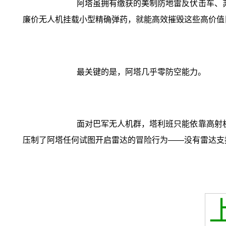
阿塔虽拥有缴获的美制防地雷反伏击车、苏
廉价无人机挂载小型精确弹药，就能高效摧毁这些高价值
最关键的是，阿塔几乎零防空能力。
面对巴军无人机群，塔利班只能依靠高射机
压制了阿塔任何试图开启雷达的冒险行为——没有雷达支