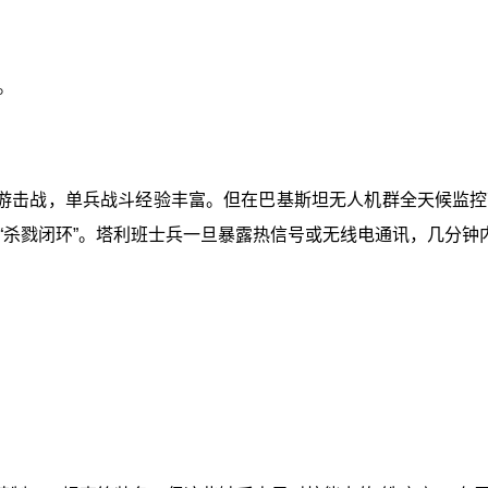
。
游击战，单兵战斗经验丰富。但在巴基斯坦无人机群全天候监控
杀戮闭环”。塔利班士兵一旦暴露热信号或无线电通讯，几分钟