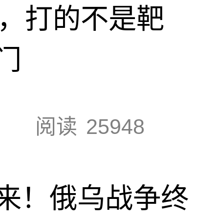
击，打的不是靶
门
阅读
25948
来！俄乌战争终