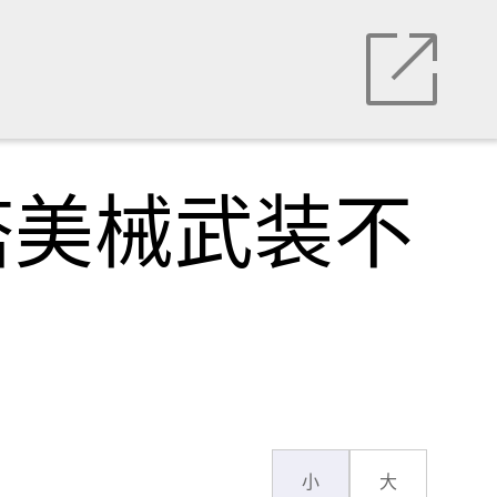
塔美械武装不
小
大