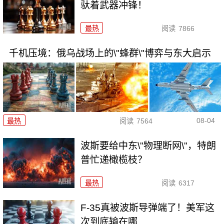
驮着武器冲锋！
最热
阅读
7866
千机压境：俄乌战场上的\"蜂群\"博弈与东大启示
08-04
最热
阅读
7564
波斯要给中东\"物理断网\"，特朗
普忙递橄榄枝？
最热
阅读
6317
F-35真被波斯导弹端了！美军这
次到底输在哪