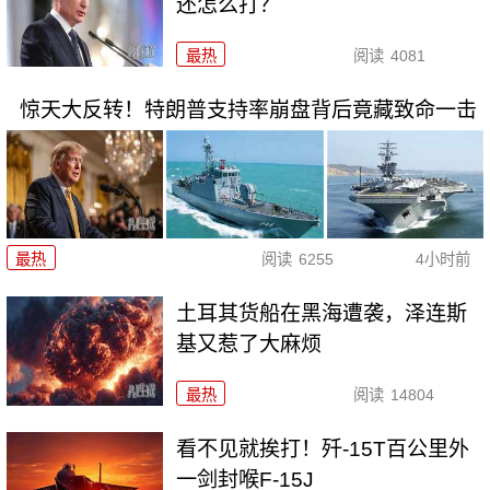
还怎么打？
最热
阅读
4081
惊天大反转！特朗普支持率崩盘背后竟藏致命一击
最热
阅读
6255
4小时前
土耳其货船在黑海遭袭，泽连斯
基又惹了大麻烦
最热
阅读
14804
看不见就挨打！歼-15T百公里外
一剑封喉F-15J