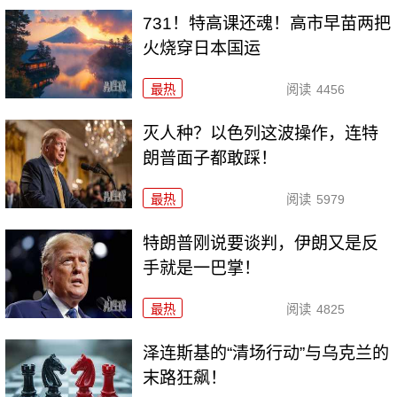
731！特高课还魂！高市早苗两把
火烧穿日本国运
最热
阅读
4456
灭人种？以色列这波操作，连特
朗普面子都敢踩！
最热
阅读
5979
特朗普刚说要谈判，伊朗又是反
手就是一巴掌！
最热
阅读
4825
泽连斯基的“清场行动”与乌克兰的
末路狂飙！