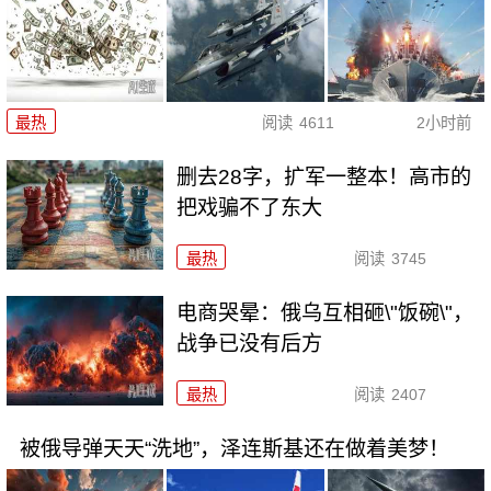
最热
阅读
4611
2小时前
删去28字，扩军一整本！高市的
把戏骗不了东大
最热
阅读
3745
电商哭晕：俄乌互相砸\"饭碗\"，
战争已没有后方
最热
阅读
2407
被俄导弹天天“洗地”，泽连斯基还在做着美梦！