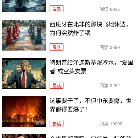
最热
阅读
8035
西班牙在北非的那块飞地休达，
为何突然炸了锅
最热
阅读
3650
特朗普给泽连斯基泼冷水，“爱国
者”或空头支票
最热
阅读
3262
这事要干了，不但中东要爆，世
界都得要爆了！
最热
阅读
19002