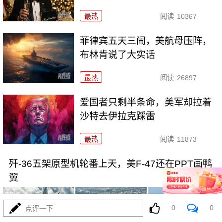
最热
阅读
10367
菲律宾五天三闹，美航母压阵，
布林肯说了大实话
最热
阅读
26897
爱国者只剩半条命，美军却拉着
沙特去伊拉克踩雷
最热
阅读
11873
歼-36五架原型机轮番上天，美F-47还在PPT画鸭
翼
0
0
点评一下