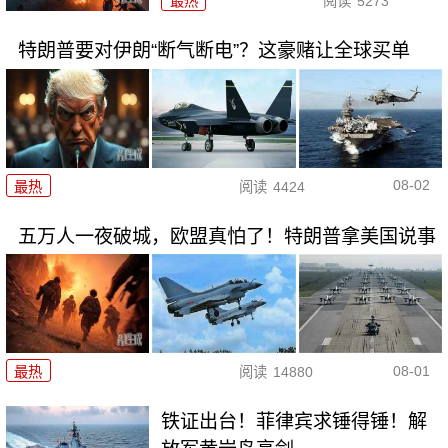
最热
阅读
5273
特朗普要对伊朗“断气断电”？这豪赌让全球买单
08-02
最热
阅读
4424
五万人一夜破城，欧盟真怕了！特朗普拿美国说事
08-01
最热
阅读
14880
铁证出台！菲律宾求锤得锤！解