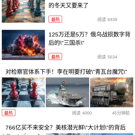
的冬天又要来了
最热
阅读
6938
125万还是5万？俄乌战损数字背
后的\"三国杀\"
最热
阅读
5634
对检察官体系下手！李在明要打破\"青瓦台魔咒\"
最热
阅读
4000
45分钟前
766亿买不来安全？美核潜光鲜\"大计划\"的背后