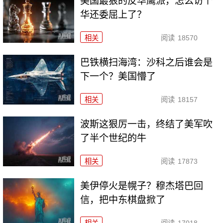
美国最狠的反华鹰派，怎么访个
华还委屈上了？
相关
阅读
18570
巴铁横扫海湾：沙科之后谁会是
下一个？美国懵了
相关
阅读
18157
波斯这狠厉一击，终结了美军吹
了半个世纪的牛
相关
阅读
17873
美伊停火是幌子？穆杰塔巴回
信，把中东棋盘掀了
相关
阅读
17018