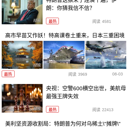
特朗普这狼来了连演十遍，伊
朗：你猜我信不信？
最热
阅读
4581
高市早苗又作妖！特高课卷土重来，日本三重困境
08-03
最热
阅读
3969
央视：空警600横空出世，美航母
最强王牌失效
最热
阅读
22413
美利坚资源收割局：特朗普为何对乌稀土\"摊牌\"