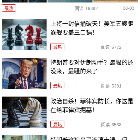
08-03
最热
阅读
16382
上将一封信捅破天！美军五艘驱
逐舰要盖三口锅！
最热
阅读
6772
特朗普要对伊朗动手？最狠的还
没来，最骚的来了
最热
阅读
5381
政治自杀！菲律宾防长，你这是
在给菲律宾掘墓！
最热
阅读
6538