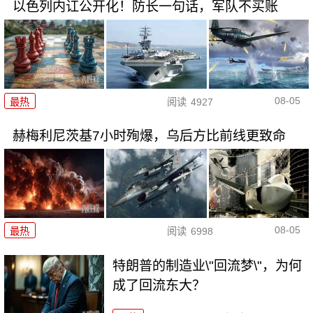
以色列内讧公开化！防长一句话，军队不买账
08-05
最热
阅读
4927
赫梅利尼茨基7小时殉爆，乌后方比前线更致命
08-05
最热
阅读
6998
特朗普的制造业\"回流梦\"，为何
成了回流东大？