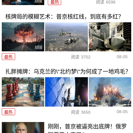
最热
阅读
6598
核牌局的模糊艺术：普京核红线，到底有多红？
08-05
最热
阅读
3702
扎胖摊牌：乌克兰的\"北约梦\"为何成了一地鸡毛？
08-05
最热
阅读
3650
刚刚，普京被逼亮出底牌！俄罗