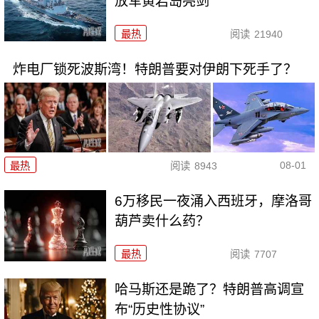
放军黄岩岛亮剑
最热
阅读
21940
炸电厂锁死波斯湾！特朗普要对伊朗下死手了？
08-01
最热
阅读
8943
6万移民一夜涌入西班牙，摩洛哥
葫芦卖什么药？
最热
阅读
7707
哈马斯还是跪了？特朗普高调宣
布“历史性协议”