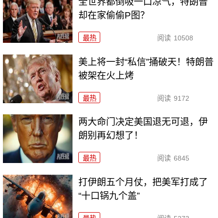
全世界都倒吸一口凉气，特朗普
却在家偷偷P图？
最热
阅读
10508
美上将一封“私信”捅破天！特朗普
被架在火上烤
最热
阅读
9172
两大命门决定美国退无可退，伊
朗别再幻想了！
最热
阅读
6845
打伊朗五个月仗，把美军打成了
“十口锅九个盖”