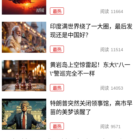
最热
阅读
11664
印度满世界绕了一大圈，最后发
现还是中国好？
最热
阅读
11514
黄岩岛上空惊雷起！东大\"八一
\"警巡完全不一样
最热
阅读
14053
特朗普突然关闭领事馆，高市早
苗的美梦该醒了
最热
阅读
9571