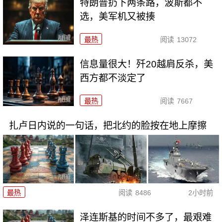
特朗普扔下两条路，波斯都不
选，美军机又被揍
最热
阅读
13072
信息量很大！歼20越肩反杀，美
西方都不淡定了
最热
阅读
7667
扎卢日内说的一句话，把北约的脸按在地上摩擦
最热
阅读
8486
2小时前
泽连斯基的时间不多了，最艰难