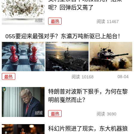
呢？回弹后又蔫了
最热
阅读
11467
055要迎来最强对手？东瀛万吨新驱已上船台！
08-04
最热
阅读
10168
特朗普对波斯下狠手，为何在黎
明前戛然而止？
最热
阅读
3690
科幻片照进了现实，东大机器狼