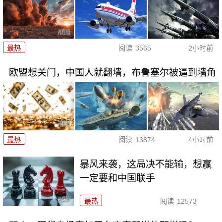
最热
阅读
3565
2小时前
欧盟想关门，中国人就翻墙，布鲁塞尔被逼到墙角
最热
阅读
13874
4小时前
暴风来袭，这局决不能输，想赢
一定要和中国联手
最热
阅读
12573