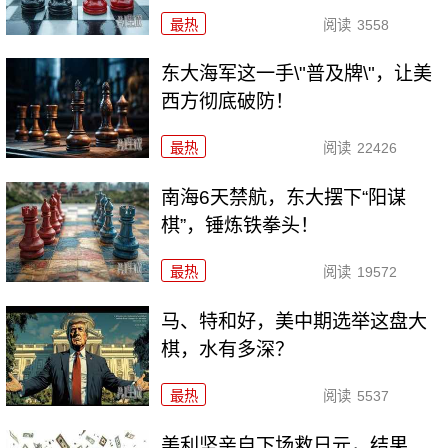
最热
阅读
3558
东大海军这一手\"普及牌\"，让美
西方彻底破防！
最热
阅读
22426
南海6天禁航，东大摆下“阳谋
棋”，锤炼铁拳头！
最热
阅读
19572
马、特和好，美中期选举这盘大
棋，水有多深？
最热
阅读
5537
美利坚亲自下场救日元，结果