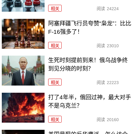
相关
阅读
24224
阿塞拜疆飞行员夸赞“枭龙”：比比
F-16强多了！
相关
阅读
23010
生死时刻提前到来！俄乌战争终
到见分晓的时刻？
相关
阅读
22223
打了4年半，俄回过神，最大对手
不是乌克兰？
相关
阅读
20160