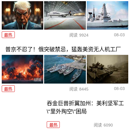
08-03
最热
阅读
9924
普京不忍了！俄突破禁忌，猛轰美资无人机工厂
08-03
最热
阅读
8445
吞金巨兽折翼加州：美利坚军工
\"里外掏空\"困局
最热
阅读
6090