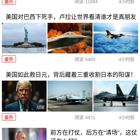
最热
阅读
11684
4小时前
美国对巴西下死手，卢拉让世界看清谁才是真朋友
最热
阅读
6450
4小时前
美国如此救日元，背后藏着三重收割日本的阳谋！
最热
阅读
4971
4小时前
前方在打仗，后方在“清场”，这仗