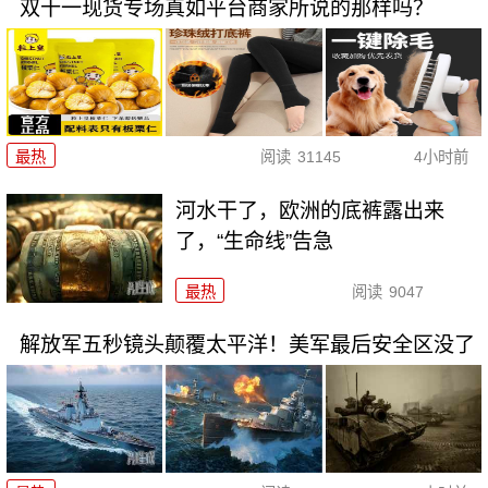
双十一现货专场真如平台商家所说的那样吗？
最热
阅读
31145
4小时前
河水干了，欧洲的底裤露出来
了，“生命线”告急
最热
阅读
9047
解放军五秒镜头颠覆太平洋！美军最后安全区没了