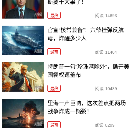
斯要干大事了！
最热
阅读
14693
官宣“核常兼备”！六爷挂弹反航
母，炸醒多少人
最热
阅读
11404
特朗普一句“珍珠港除外”，撕开美
国霸权遮羞布
最热
阅读
10489
里海一声巨响，这次差点把两场
战争炸成一锅粥！
最热
阅读
8299