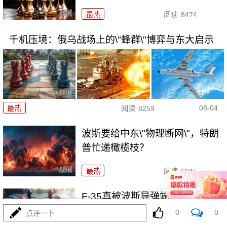
最热
阅读
8474
千机压境：俄乌战场上的\"蜂群\"博弈与东大启示
08-04
最热
阅读
8259
波斯要给中东\"物理断网\"，特朗
普忙递橄榄枝？
最热
阅读
6945
F-35真被波斯导弹端了！美军这
次到底输在哪
0
0
点评一下