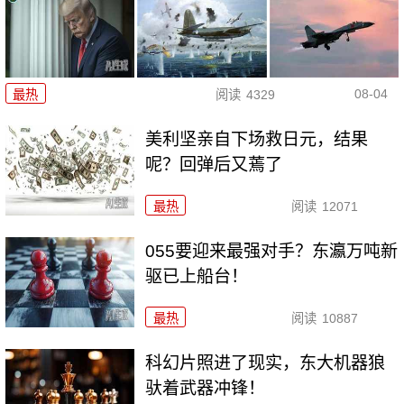
08-04
最热
阅读
4329
美利坚亲自下场救日元，结果
呢？回弹后又蔫了
最热
阅读
12071
055要迎来最强对手？东瀛万吨新
驱已上船台！
最热
阅读
10887
科幻片照进了现实，东大机器狼
驮着武器冲锋！