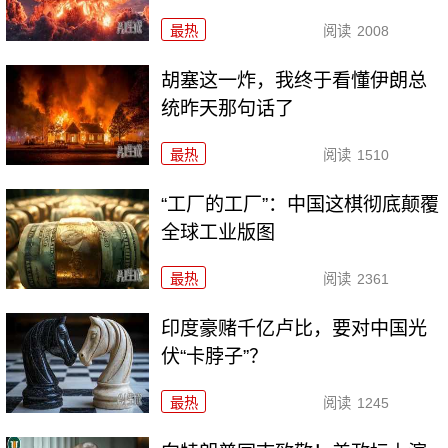
最热
阅读
2008
胡塞这一炸，我终于看懂伊朗总
统昨天那句话了
最热
阅读
1510
“工厂的工厂”：中国这棋彻底颠覆
全球工业版图
最热
阅读
2361
印度豪赌千亿卢比，要对中国光
伏“卡脖子”？
最热
阅读
1245