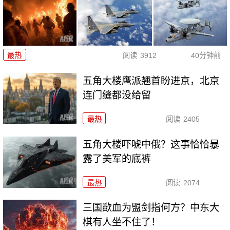
最热
阅读
3912
40分钟前
五角大楼鹰派翘首盼进京，北京
连门缝都没给留
最热
阅读
2405
五角大楼吓唬中俄？这事恰恰暴
露了美军的底裤
最热
阅读
2074
三国歃血为盟剑指何方？中东大
棋有人坐不住了！