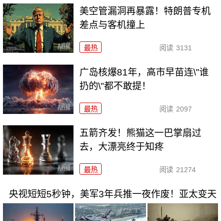
美空管漏洞再暴露！特朗普专机
差点与客机撞上
最热
阅读
3131
广岛核爆81年，高市早苗连\"谁
扔的\"都不敢提！
最热
阅读
2097
五箭齐发！熊猫这一巴掌扇过
去，大漂亮终于知疼
最热
阅读
21274
央视短短5秒钟，美军3年兵推一夜作废！亚太变天