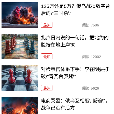
125万还是5万？俄乌战损数字背
后的\"三国杀\"
最热
阅读
7586
扎卢日内说的一句话，把北约的
脸按在地上摩擦
最热
阅读
12002
对检察官体系下手！李在明要打
破\"青瓦台魔咒\"
最热
阅读
5626
电商哭晕：俄乌互相砸\"饭碗\"，
战争已没有后方