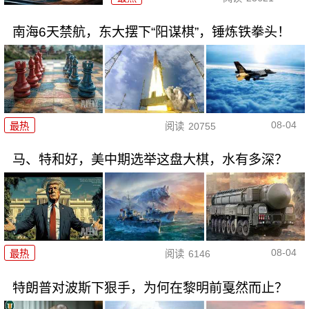
南海6天禁航，东大摆下“阳谋棋”，锤炼铁拳头！
08-04
最热
阅读
20755
马、特和好，美中期选举这盘大棋，水有多深？
08-04
最热
阅读
6146
特朗普对波斯下狠手，为何在黎明前戛然而止？