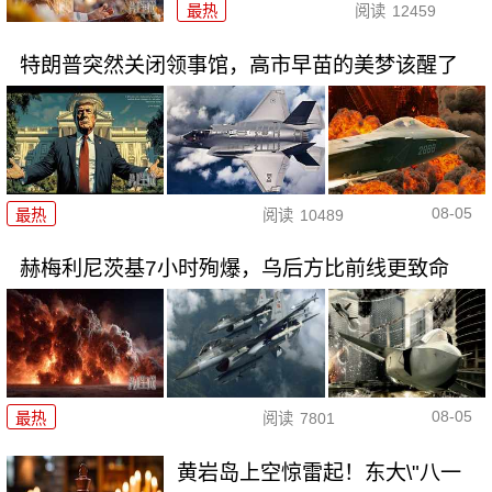
最热
阅读
12459
特朗普突然关闭领事馆，高市早苗的美梦该醒了
08-05
最热
阅读
10489
赫梅利尼茨基7小时殉爆，乌后方比前线更致命
08-05
最热
阅读
7801
黄岩岛上空惊雷起！东大\"八一