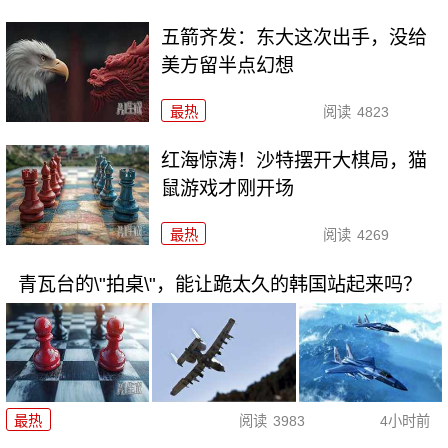
五箭齐发：东大这次出手，没给
美方留半点幻想
最热
阅读
4823
红海惊涛！沙特摆开大棋局，猫
鼠游戏才刚开场
最热
阅读
4269
青瓦台的\"拍桌\"，能让跪太久的韩国站起来吗？
最热
阅读
3983
4小时前