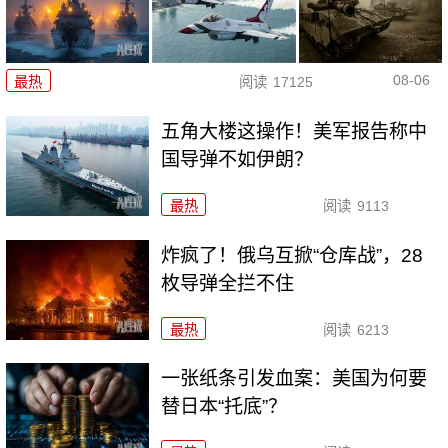
08-06
最热
阅读
17125
五角大楼这操作！美军报告称中
国导弹不如伊朗？
最热
阅读
9113
炸疯了！俄乌互掀“仓库战”，28
枚导弹全拦不住
最热
阅读
6213
一张纸条引发血案：美国为何要
替日本“托底”？