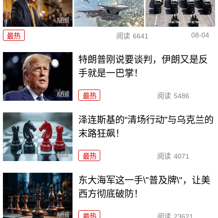
08-04
最热
阅读
6641
特朗普刚说要谈判，伊朗又是反
手就是一巴掌！
最热
阅读
5486
泽连斯基的“清场行动”与乌克兰的
末路狂飙！
最热
阅读
4071
东大海军这一手\"普及牌\"，让美
西方彻底破防！
最热
阅读
23621