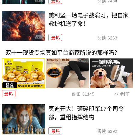
最热
阅读
7434
美利坚一场电子战演习，把自家
救护机送了命！
最热
阅读
6263
双十一现货专场真如平台商家所说的那样吗？
最热
阅读
31145
4小时前
莫迪开大！砸碎印军17个司令
部，重组指挥结构
最热
阅读
6392