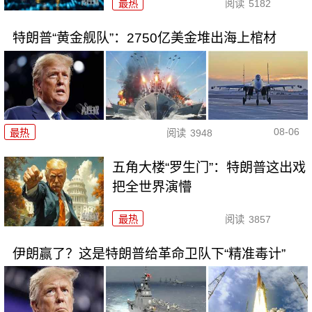
最热
阅读
5182
特朗普“黄金舰队”：2750亿美金堆出海上棺材
08-06
最热
阅读
3948
五角大楼“罗生门”：特朗普这出戏
把全世界演懵
最热
阅读
3857
伊朗赢了？这是特朗普给革命卫队下“精准毒计”