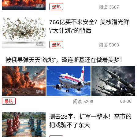
最热
阅读
3607
766亿买不来安全？美核潜光鲜
\"大计划\"的背后
最热
阅读
5963
被俄导弹天天“洗地”，泽连斯基还在做着美梦！
08-06
最热
阅读
5206
删去28字，扩军一整本！高市的
把戏骗不了东大