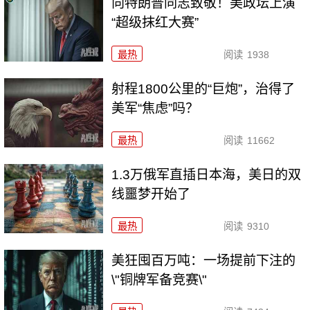
向特朗普同志致敬！美政坛上演
“超级抹红大赛”
最热
阅读
1938
射程1800公里的“巨炮”，治得了
美军“焦虑”吗？
最热
阅读
11662
1.3万俄军直插日本海，美日的双
线噩梦开始了
最热
阅读
9310
美狂囤百万吨：一场提前下注的
\"铜牌军备竞赛\"