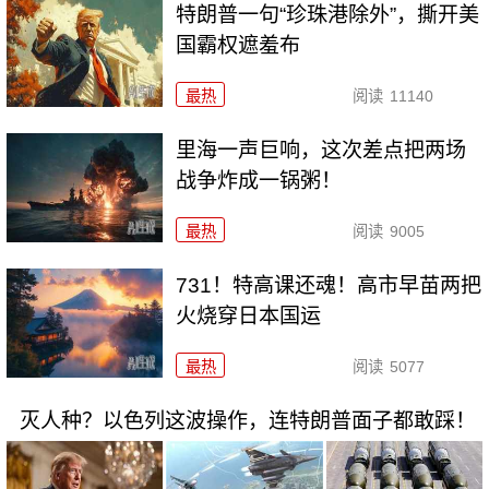
特朗普一句“珍珠港除外”，撕开美
国霸权遮羞布
最热
阅读
11140
里海一声巨响，这次差点把两场
战争炸成一锅粥！
最热
阅读
9005
731！特高课还魂！高市早苗两把
火烧穿日本国运
最热
阅读
5077
灭人种？以色列这波操作，连特朗普面子都敢踩！