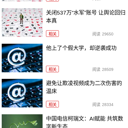
关闭537万“水军”账号 让舆论回归
本真
相关
阅读
29650
他上了个假大学，却逆袭成功
相关
阅读
28509
避免让欺凌视频成为二次伤害的
温床
相关
阅读
28334
中国电信柯瑞文：AI赋能 共筑数
字新生态