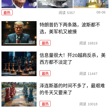
08-06
最热
阅读
5357
特朗普扔下两条路，波斯都不
选，美军机又被揍
最热
阅读
16819
信息量很大！歼20越肩反杀，美
西方都不淡定了
最热
阅读
11447
泽连斯基的时间不多了，最艰难
的冬天又要来了
最热
阅读
10018