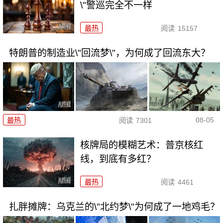
\"警巡完全不一样
最热
阅读
15157
特朗普的制造业\"回流梦\"，为何成了回流东大？
08-05
最热
阅读
7301
核牌局的模糊艺术：普京核红
线，到底有多红？
最热
阅读
4461
扎胖摊牌：乌克兰的\"北约梦\"为何成了一地鸡毛？