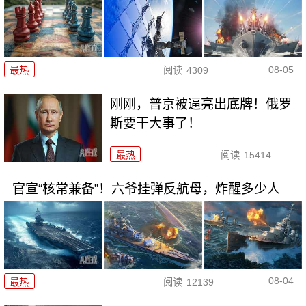
08-05
最热
阅读
4309
刚刚，普京被逼亮出底牌！俄罗
斯要干大事了！
最热
阅读
15414
官宣“核常兼备”！六爷挂弹反航母，炸醒多少人
08-04
最热
阅读
12139