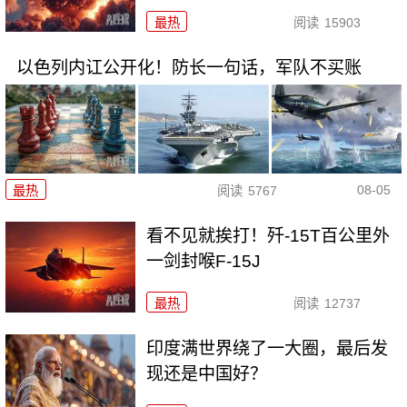
最热
阅读
15903
以色列内讧公开化！防长一句话，军队不买账
08-05
最热
阅读
5767
看不见就挨打！歼-15T百公里外
一剑封喉F-15J
最热
阅读
12737
印度满世界绕了一大圈，最后发
现还是中国好？