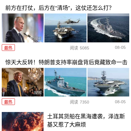
前方在打仗，后方在“清场”，这仗还怎么打？
08-05
最热
阅读
5085
惊天大反转！特朗普支持率崩盘背后竟藏致命一击
08-05
最热
阅读
7350
土耳其货船在黑海遭袭，泽连斯
基又惹了大麻烦