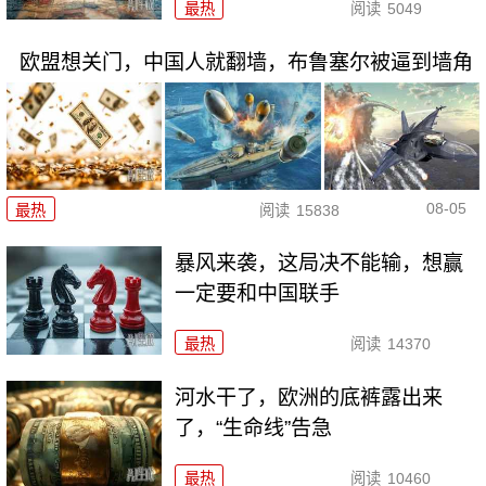
最热
阅读
5049
欧盟想关门，中国人就翻墙，布鲁塞尔被逼到墙角
08-05
最热
阅读
15838
暴风来袭，这局决不能输，想赢
一定要和中国联手
最热
阅读
14370
河水干了，欧洲的底裤露出来
了，“生命线”告急
最热
阅读
10460