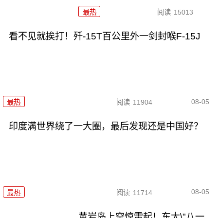
最热
阅读
15013
看不见就挨打！歼-15T百公里外一剑封喉F-15J
08-05
最热
阅读
11904
印度满世界绕了一大圈，最后发现还是中国好？
08-05
最热
阅读
11714
黄岩岛上空惊雷起！东大\"八一