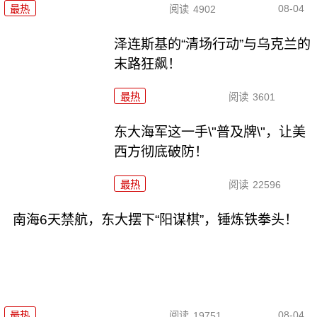
08-04
最热
阅读
4902
泽连斯基的“清场行动”与乌克兰的
末路狂飙！
最热
阅读
3601
东大海军这一手\"普及牌\"，让美
西方彻底破防！
最热
阅读
22596
南海6天禁航，东大摆下“阳谋棋”，锤炼铁拳头！
08-04
最热
阅读
19751