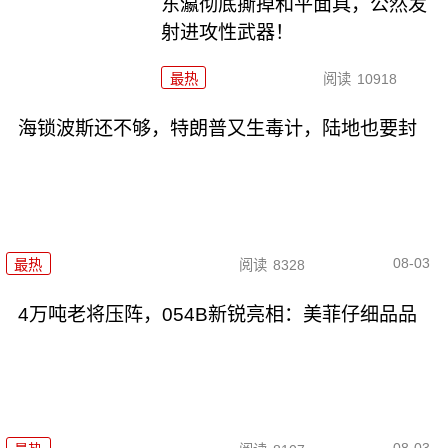
东瀛彻底撕掉和平面具，公然发
射进攻性武器！
最热
阅读
10918
海锁波斯还不够，特朗普又生毒计，陆地也要封
08-03
最热
阅读
8328
4万吨老将压阵，054B新锐亮相：美菲仔细品品