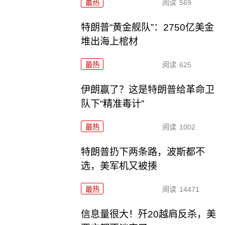
最热
阅读
569
特朗普“黄金舰队”：2750亿美金
堆出海上棺材
最热
阅读
625
伊朗赢了？这是特朗普给革命卫
队下“精准毒计”
最热
阅读
1002
特朗普扔下两条路，波斯都不
选，美军机又被揍
最热
阅读
14471
信息量很大！歼20越肩反杀，美