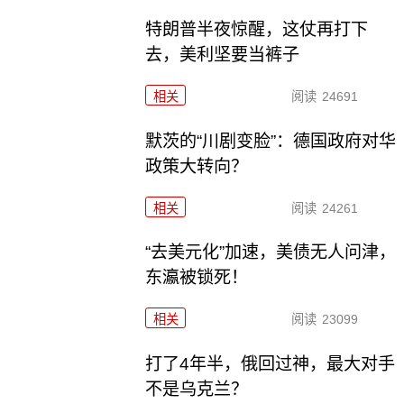
特朗普半夜惊醒，这仗再打下
去，美利坚要当裤子
相关
阅读
24691
默茨的“川剧变脸”：德国政府对华
政策大转向？
相关
阅读
24261
“去美元化”加速，美债无人问津，
东瀛被锁死！
相关
阅读
23099
打了4年半，俄回过神，最大对手
不是乌克兰？