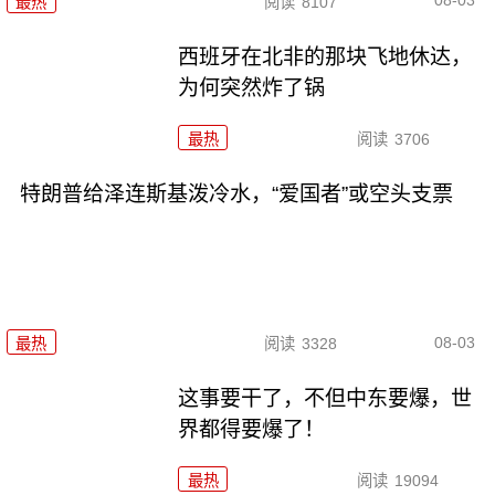
08-03
最热
阅读
8107
西班牙在北非的那块飞地休达，
为何突然炸了锅
最热
阅读
3706
特朗普给泽连斯基泼冷水，“爱国者”或空头支票
08-03
最热
阅读
3328
这事要干了，不但中东要爆，世
界都得要爆了！
最热
阅读
19094