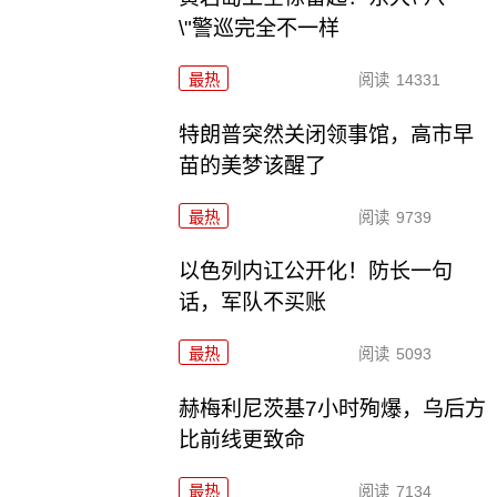
\"警巡完全不一样
最热
阅读
14331
特朗普突然关闭领事馆，高市早
苗的美梦该醒了
最热
阅读
9739
以色列内讧公开化！防长一句
话，军队不买账
最热
阅读
5093
赫梅利尼茨基7小时殉爆，乌后方
比前线更致命
最热
阅读
7134