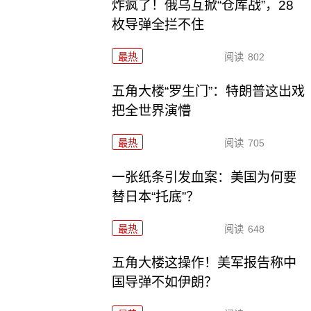
炸疯了！俄乌互掀“仓库战”，28
枚导弹全拦不住
最热
阅读
802
五角大楼“罗生门”：特朗普这出戏
把全世界演懵
最热
阅读
705
一张纸条引发血案：美国为何要
替日本“托底”？
最热
阅读
648
五角大楼这操作！美军报告称中
国导弹不如伊朗？