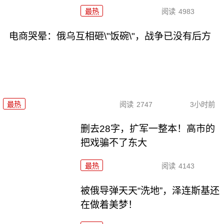
最热
阅读
4983
电商哭晕：俄乌互相砸\"饭碗\"，战争已没有后方
最热
阅读
2747
3小时前
删去28字，扩军一整本！高市的
把戏骗不了东大
最热
阅读
4143
被俄导弹天天“洗地”，泽连斯基还
在做着美梦！