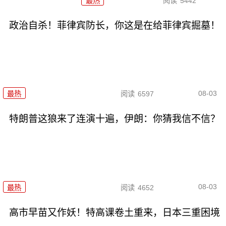
最热
阅读
5442
政治自杀！菲律宾防长，你这是在给菲律宾掘墓！
08-03
最热
阅读
6597
特朗普这狼来了连演十遍，伊朗：你猜我信不信？
08-03
最热
阅读
4652
高市早苗又作妖！特高课卷土重来，日本三重困境