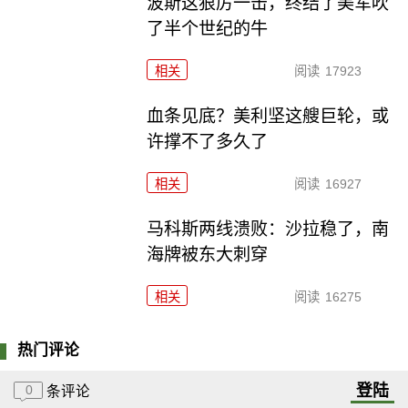
波斯这狠厉一击，终结了美军吹
了半个世纪的牛
相关
阅读
17923
血条见底？美利坚这艘巨轮，或
许撑不了多久了
相关
阅读
16927
马科斯两线溃败：沙拉稳了，南
海牌被东大刺穿
相关
阅读
16275
热门评论
登陆
0
条评论