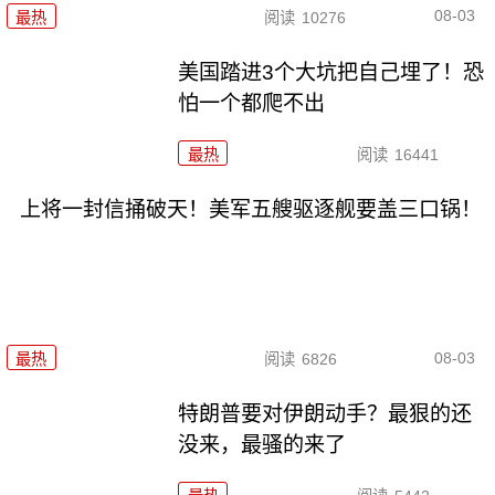
08-03
最热
阅读
10276
美国踏进3个大坑把自己埋了！恐
怕一个都爬不出
最热
阅读
16441
上将一封信捅破天！美军五艘驱逐舰要盖三口锅！
08-03
最热
阅读
6826
特朗普要对伊朗动手？最狠的还
没来，最骚的来了