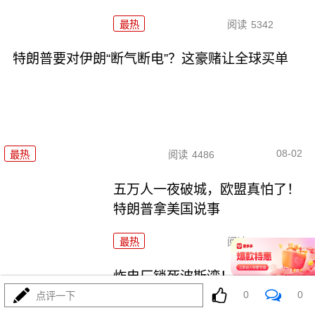
最热
阅读
5342
特朗普要对伊朗“断气断电”？这豪赌让全球买单
08-02
最热
阅读
4486
五万人一夜破城，欧盟真怕了！
特朗普拿美国说事
最热
阅读
14928
炸电厂锁死波斯湾！特朗普要对
伊朗下死手了？
0
0
点评一下