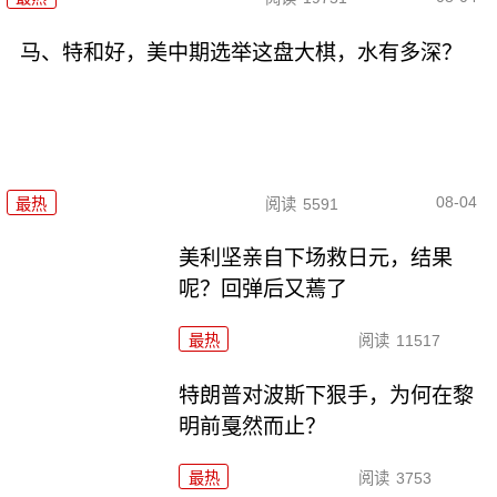
马、特和好，美中期选举这盘大棋，水有多深？
08-04
最热
阅读
5591
美利坚亲自下场救日元，结果
呢？回弹后又蔫了
最热
阅读
11517
特朗普对波斯下狠手，为何在黎
明前戛然而止？
最热
阅读
3753