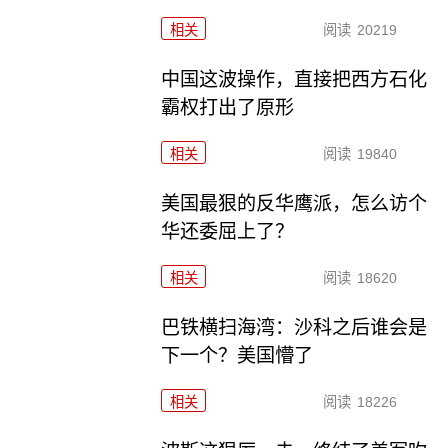
相关
阅读
20219
中国这波操作，直接把西方石化
霸权打出了原形
相关
阅读
19840
美国最狠的反华鹰派，怎么访个
华还委屈上了？
相关
阅读
18620
巴铁横扫海湾：沙科之后谁会是
下一个？美国懵了
相关
阅读
18226