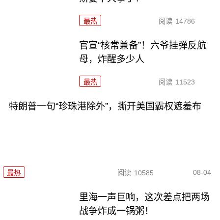
最热
阅读
14786
官宣“核常兼备”！六爷挂弹反航
母，炸醒多少人
最热
阅读
11523
特朗普一句“珍珠港除外”，撕开美国霸权遮羞布
08-04
最热
阅读
10585
里海一声巨响，这次差点把两场
战争炸成一锅粥！