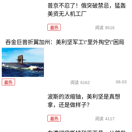
普京不忍了！俄突破禁忌，猛轰
美资无人机工厂
最热
阅读
8516
吞金巨兽折翼加州：美利坚军工\"里外掏空\"困局
08-03
最热
阅读
6162
波斯的浓缩铀，美利坚是真想
拿，还是做样子？
最热
阅读
4117