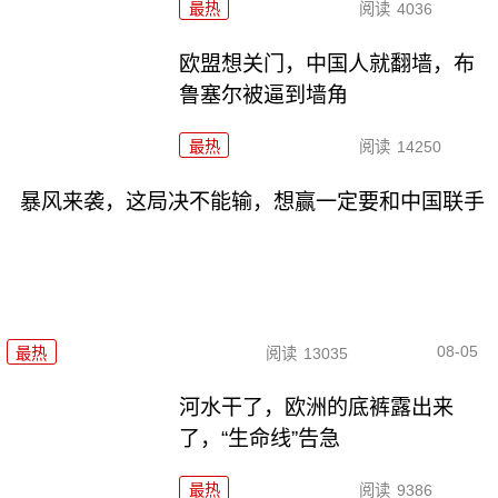
最热
阅读
4036
欧盟想关门，中国人就翻墙，布
鲁塞尔被逼到墙角
最热
阅读
14250
暴风来袭，这局决不能输，想赢一定要和中国联手
08-05
最热
阅读
13035
河水干了，欧洲的底裤露出来
了，“生命线”告急
最热
阅读
9386