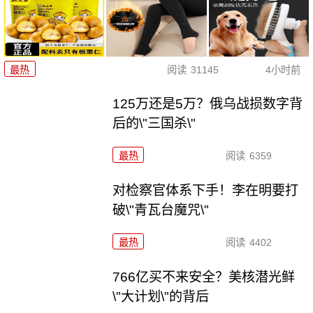
最热
阅读
31145
4小时前
125万还是5万？俄乌战损数字背
后的\"三国杀\"
最热
阅读
6359
对检察官体系下手！李在明要打
破\"青瓦台魔咒\"
最热
阅读
4402
766亿买不来安全？美核潜光鲜
\"大计划\"的背后