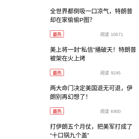
全世界都倒吸一口凉气，特朗普
却在家偷偷P图？
最热
阅读
10571
美上将一封“私信”捅破天！特朗普
被架在火上烤
最热
阅读
9245
两大命门决定美国退无可退，伊
朗别再幻想了！
最热
阅读
6900
打伊朗五个月仗，把美军打成了
“十口锅九个盖”