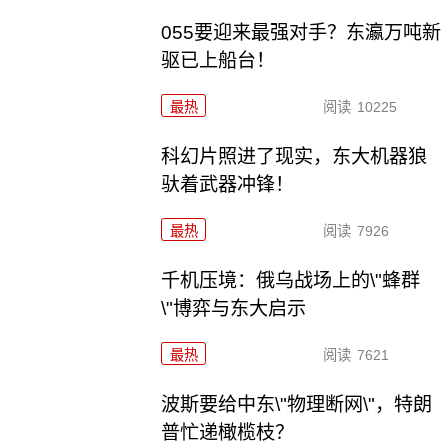
055要迎来最强对手？东瀛万吨新
驱已上船台！
最热
阅读
10225
科幻片照进了现实，东大机器狼
驮着武器冲锋！
最热
阅读
7926
千机压境：俄乌战场上的\"蜂群
\"博弈与东大启示
最热
阅读
7621
波斯要给中东\"物理断网\"，特朗
普忙递橄榄枝？