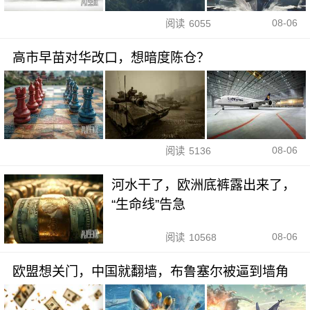
08-06
阅读
6055
高市早苗对华改口，想暗度陈仓？
08-06
阅读
5136
河水干了，欧洲底裤露出来了，
“生命线”告急
08-06
阅读
10568
欧盟想关门，中国就翻墙，布鲁塞尔被逼到墙角