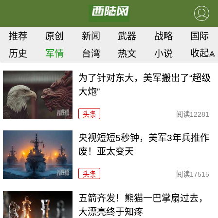
推荐
原创
新闻
武器
战略
国际
收起⩓
历史
军情
台湾
热文
小说
为了针对东大，美军搬出了“超级
大炮”
头条
阅读
12281
央视短短5秒钟，美军3年兵推作
废！亚太变天
头条
阅读
17515
五箭齐发！熊猫一巴掌扇过去，
大漂亮终于知疼