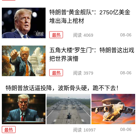
特朗普“黄金舰队”：2750亿美金
堆出海上棺材
08-06
最热
阅读
4069
五角大楼“罗生门”：特朗普这出戏
把世界演懵
08-06
最热
阅读
3979
特朗普放话逼投降，波斯骨头硬，跪不下去！
08-06
最热
阅读
16997