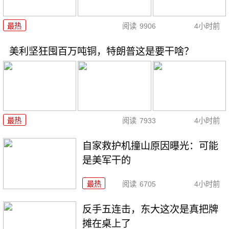
最热
阅读
9906
4小时前
美利坚狂囤百万吨铜，特朗普这是要干啥？
最热
阅读
7933
4小时前
自家救护机撞山原因曝光：可能
是美军干的
最热
阅读
6705
4小时前
反手五连击，东大这次是真把牌
摊在桌上了