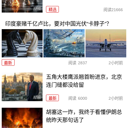
精选
阅读
21666
印度豪赌千亿卢比，要对中国光伏“卡脖子”？
最新
阅读
2837
2小时前
五角大楼鹰派翘首盼进京，北京
连门缝都没给留
最新
阅读
6000
2小时前
胡塞这一炸，我终于看懂伊朗总
统昨天那句话了