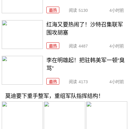
最热
阅读
5130
4小时前
红海又要热闹了！沙特召集联军
围攻胡塞
最热
阅读
4487
4小时前
李在明雄起！把驻韩美军一顿“臭
骂”
最热
阅读
4173
4小时前
莫迪要下重手整军，重组军队指挥结构！