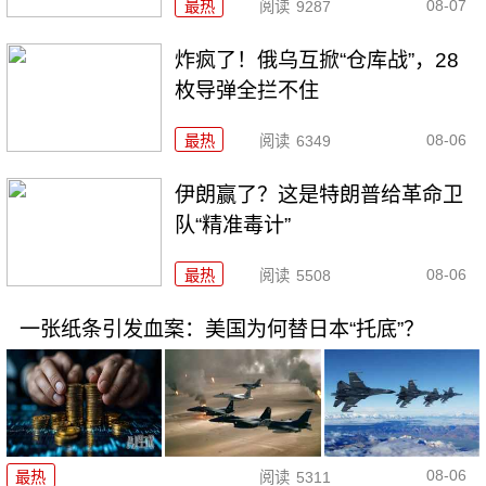
08-07
最热
阅读
9287
炸疯了！俄乌互掀“仓库战”，28
枚导弹全拦不住
08-06
最热
阅读
6349
伊朗赢了？这是特朗普给革命卫
队“精准毒计”
08-06
最热
阅读
5508
一张纸条引发血案：美国为何替日本“托底”？
08-06
最热
阅读
5311