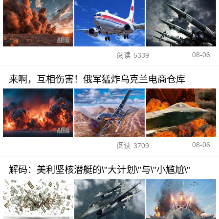
08-06
阅读
5339
来啊，互相伤害！俄军猛炸乌克兰电商仓库
08-06
阅读
3709
解码：美利坚核潜艇的\"大计划\"与\"小尴尬\"