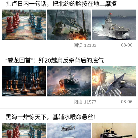
扎卢日内一句话，把北约的脸按在地上摩擦
08-06
阅读
12133
“威龙回首”：歼20越肩反杀背后的底气
08-06
阅读
11577
黑海一炸惊天下，基辅水喉命悬丝！