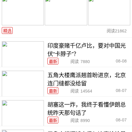
精选
阅读
21862
印度豪赌千亿卢比，要对中国光
伏“卡脖子”？
08-08
最新
阅读
7880
五角大楼鹰派翘首盼进京，北京
连门缝都没给留
08-07
最新
阅读
14564
胡塞这一炸，我终于看懂伊朗总
统昨天那句话了
08-07
最新
阅读
8990