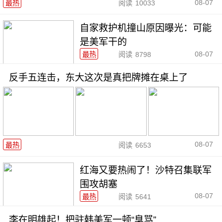
08-07
最热
阅读
10033
自家救护机撞山原因曝光：可能
是美军干的
08-07
最热
阅读
8798
反手五连击，东大这次是真把牌摊在桌上了
08-07
最热
阅读
6653
红海又要热闹了！沙特召集联军
围攻胡塞
08-07
最热
阅读
5641
李在明雄起！把驻韩美军一顿“臭骂”