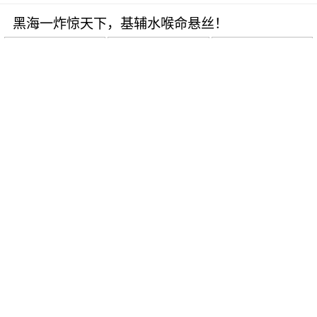
黑海一炸惊天下，基辅水喉命悬丝！
08-06
阅读
10950
特朗普放话逼投降，波斯骨头硬，跪不下去！
08-06
阅读
18013
前三角洲指挥官爆猛料：乌阵亡人数惊人