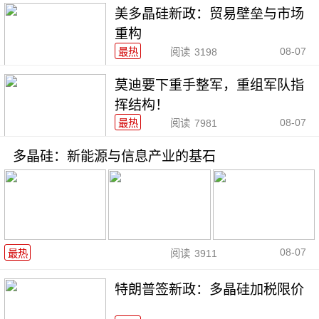
美多晶硅新政：贸易壁垒与市场
重构
08-07
最热
阅读
3198
莫迪要下重手整军，重组军队指
挥结构！
08-07
最热
阅读
7981
多晶硅：新能源与信息产业的基石
08-07
最热
阅读
3911
特朗普签新政：多晶硅加税限价