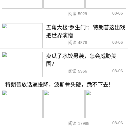
08-06
阅读
5029
五角大楼“罗生门”：特朗普这出戏
把世界演懵
08-06
阅读
4876
卖瓜子水饺男装，怎会威胁美
国？
08-06
阅读
5966
特朗普放话逼投降，波斯骨头硬，跪不下去！
08-06
阅读
17988