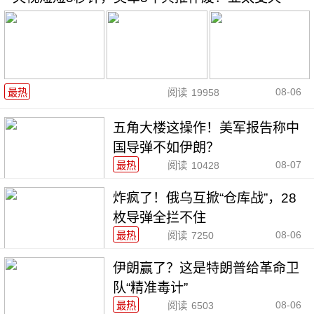
08-06
最热
阅读
19958
五角大楼这操作！美军报告称中
国导弹不如伊朗？
08-07
最热
阅读
10428
炸疯了！俄乌互掀“仓库战”，28
枚导弹全拦不住
08-06
最热
阅读
7250
伊朗赢了？这是特朗普给革命卫
队“精准毒计”
08-06
最热
阅读
6503