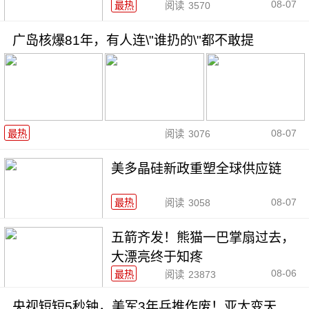
08-07
最热
阅读
3570
广岛核爆81年，有人连\"谁扔的\"都不敢提
08-07
最热
阅读
3076
美多晶硅新政重塑全球供应链
08-07
最热
阅读
3058
五箭齐发！熊猫一巴掌扇过去，
大漂亮终于知疼
08-06
最热
阅读
23873
央视短短5秒钟，美军3年兵推作废！亚太变天