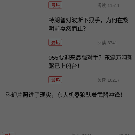
最热
阅读
11511
特朗普对波斯下狠手，为何在黎
明前戛然而止？
最热
阅读
3741
055要迎来最强对手？东瀛万吨新
驱已上船台！
最热
阅读
10217
科幻片照进了现实，东大机器狼驮着武器冲锋！