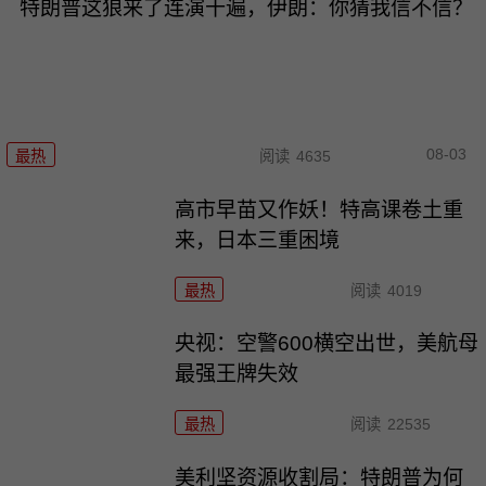
特朗普这狼来了连演十遍，伊朗：你猜我信不信？
08-03
最热
阅读
4635
高市早苗又作妖！特高课卷土重
来，日本三重困境
最热
阅读
4019
央视：空警600横空出世，美航母
最强王牌失效
最热
阅读
22535
美利坚资源收割局：特朗普为何