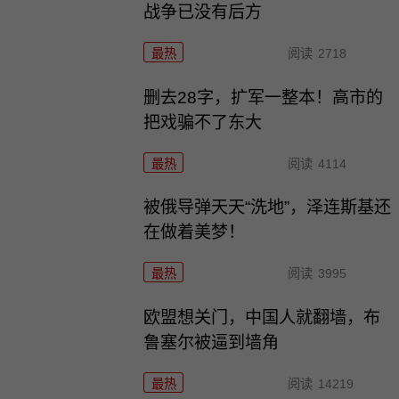
战争已没有后方
最热
阅读
2718
删去28字，扩军一整本！高市的
把戏骗不了东大
最热
阅读
4114
被俄导弹天天“洗地”，泽连斯基还
在做着美梦！
最热
阅读
3995
欧盟想关门，中国人就翻墙，布
鲁塞尔被逼到墙角
最热
阅读
14219