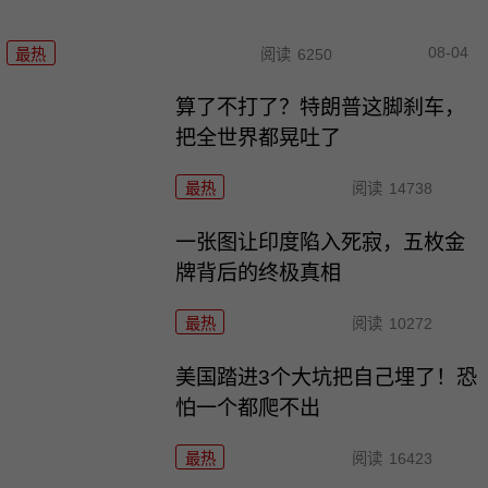
08-04
最热
阅读
6250
算了不打了？特朗普这脚刹车，
把全世界都晃吐了
最热
阅读
14738
一张图让印度陷入死寂，五枚金
牌背后的终极真相
最热
阅读
10272
美国踏进3个大坑把自己埋了！恐
怕一个都爬不出
最热
阅读
16423