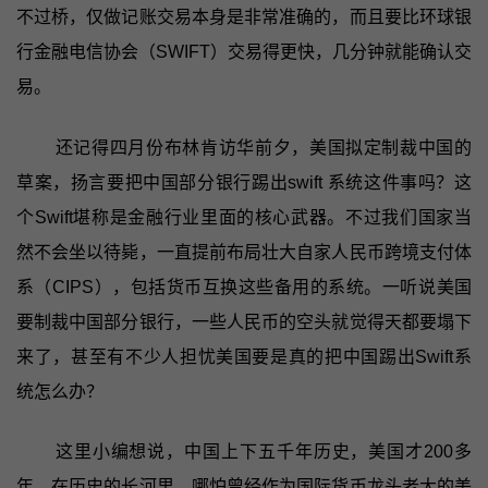
不过桥，仅做记账交易本身是非常准确的，而且要比环球银
行金融电信协会（SWIFT）交易得更快，几分钟就能确认交
易。
还记得四月份布林肯访华前夕，美国拟定制裁中国的
草案，扬言要把中国部分银行踢出swift 系统这件事吗？这
个Swift堪称是金融行业里面的核心武器。不过我们国家当
然不会坐以待毙，一直提前布局壮大自家人民币跨境支付体
系（CIPS），包括货币互换这些备用的系统。一听说美国
要制裁中国部分银行，一些人民币的空头就觉得天都要塌下
来了，甚至有不少人担忧美国要是真的把中国踢出Swift系
统怎么办？
这里小编想说，中国上下五千年历史，美国才200多
年，在历史的长河里，哪怕曾经作为国际货币龙头老大的美