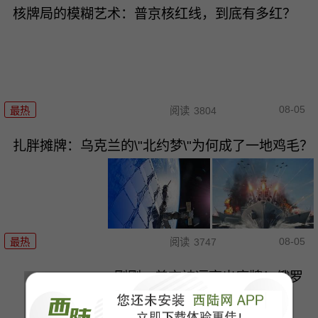
核牌局的模糊艺术：普京核红线，到底有多红？
08-05
最热
阅读
3804
扎胖摊牌：乌克兰的\"北约梦\"为何成了一地鸡毛？
08-05
最热
阅读
3747
刚刚，普京被逼亮出底牌！俄罗
斯要干大事了！