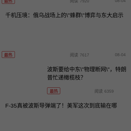
08-04
最热
阅读
7920
千机压境：俄乌战场上的\"蜂群\"博弈与东大启示
08-04
最热
阅读
7617
波斯要给中东\"物理断网\"，特朗
普忙递橄榄枝？
最热
阅读
6359
F-35真被波斯导弹端了！美军这次到底输在哪