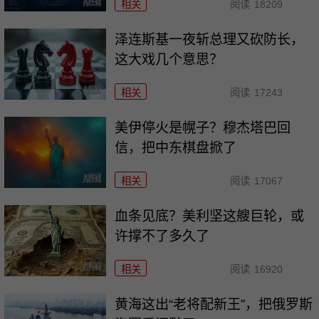
相关
阅读
18209
泽连斯基一夜斩总理又砍防长，
这大戏几个意思？
相关
阅读
17243
美伊停火是幌子？穆杰塔巴回
信，把中东棋盘掀了
相关
阅读
17067
血条见底？美利坚这艘巨轮，或
许撑不了多久了
相关
阅读
16920
黄海这出“老将配新王”，把俄罗斯