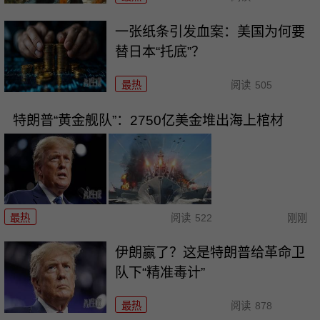
一张纸条引发血案：美国为何要
替日本“托底”？
最热
阅读
505
特朗普“黄金舰队”：2750亿美金堆出海上棺材
最热
阅读
522
刚刚
伊朗赢了？这是特朗普给革命卫
队下“精准毒计”
最热
阅读
878