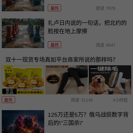
最热
阅读
7878
扎卢日内说的一句话，把北约的
脸按在地上摩擦
最热
阅读
9547
双十一现货专场真如平台商家所说的那样吗？
最热
阅读
31145
4小时前
125万还是5万？俄乌战损数字背
后的\"三国杀\"