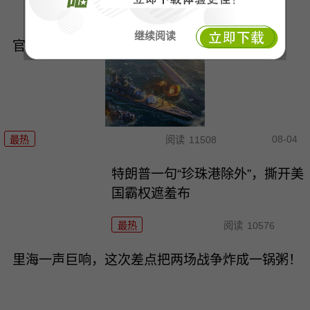
最热
阅读
14771
继续阅读
官宣“核常兼备”！六爷挂弹反航母，炸醒多少人
08-04
最热
阅读
11508
特朗普一句“珍珠港除外”，撕开美
国霸权遮羞布
最热
阅读
10576
里海一声巨响，这次差点把两场战争炸成一锅粥！