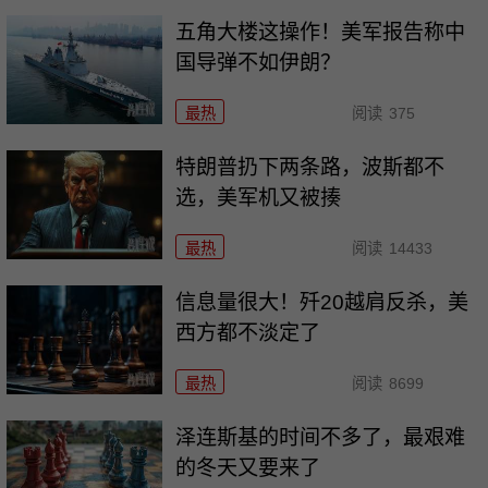
五角大楼这操作！美军报告称中
国导弹不如伊朗？
最热
阅读
375
特朗普扔下两条路，波斯都不
选，美军机又被揍
最热
阅读
14433
信息量很大！歼20越肩反杀，美
西方都不淡定了
最热
阅读
8699
泽连斯基的时间不多了，最艰难
的冬天又要来了