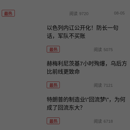
08-05
最热
阅读
9720
以色列内讧公开化！防长一句
话，军队不买账
最热
阅读
5075
赫梅利尼茨基7小时殉爆，乌后方
比前线更致命
最热
阅读
7121
特朗普的制造业\"回流梦\"，为何
成了回流东大？
最热
阅读
6718