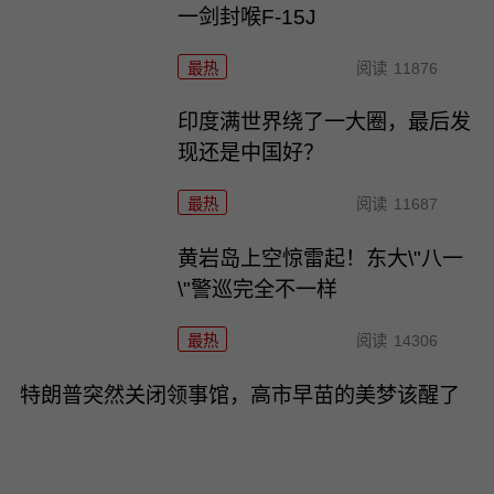
一剑封喉F-15J
最热
阅读
11876
印度满世界绕了一大圈，最后发
现还是中国好？
最热
阅读
11687
黄岩岛上空惊雷起！东大\"八一
\"警巡完全不一样
最热
阅读
14306
特朗普突然关闭领事馆，高市早苗的美梦该醒了