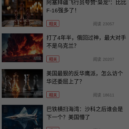
阿塞拜疆飞行员夸赞“枭龙”：比比
F-16强多了！
相关
阅读
23057
打了4年半，俄回过神，最大对手
不是乌克兰？
相关
阅读
20207
美国最狠的反华鹰派，怎么访个
华还委屈上了？
相关
阅读
18611
巴铁横扫海湾：沙科之后谁会是
下一个？美国懵了