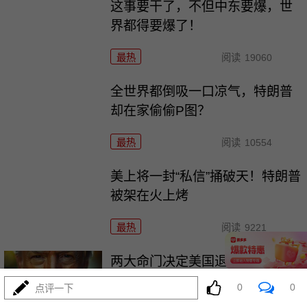
这事要干了，不但中东要爆，世
界都得要爆了！
最热
阅读
19060
全世界都倒吸一口凉气，特朗普
却在家偷偷P图？
最热
阅读
10554
美上将一封“私信”捅破天！特朗普
被架在火上烤
最热
阅读
9221
两大命门决定美国退无可退，伊
朗别再幻想了！
0
0
点评一下