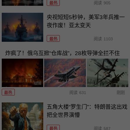
最热
阅读
905
央视短短5秒钟，美军3年兵推一
夜作废！亚太变天
最热
阅读
1103
炸疯了！俄乌互掀“仓库战”，28枚导弹全拦不住
最热
阅读
631
刚刚
五角大楼“罗生门”：特朗普这出戏
把全世界演懵
最热
阅读
587