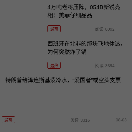
4万吨老将压阵，054B新锐亮
相：美菲仔细品品
最热
阅读
8092
西班牙在北非的那块飞地休达，
为何突然炸了锅
最热
阅读
3694
特朗普给泽连斯基泼冷水，“爱国者”或空头支票
08-03
最热
阅读
3316