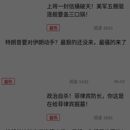
上将一封信捅破天！美军五艘驱
逐舰要盖三口锅！
最热
阅读
6815
特朗普要对伊朗动手？最狠的还没来，最骚的来了
08-03
最热
阅读
5432
政治自杀！菲律宾防长，你这是
在给菲律宾掘墓！
最热
阅读
6581