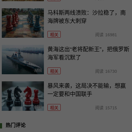
马科斯两线溃败：沙拉稳了，南
海牌被东大刺穿
相关
阅读
16981
黄海这出“老将配新王”，把俄罗斯
海军看沉默了
相关
阅读
16730
暴风来袭，这局决不能输，想赢
一定要和中国联手
相关
阅读
15715
热门评论