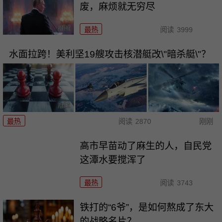
废，麻烦就无穷尽
最热
阅读
3999
水面拉跨！美利坚19艘攻击核潜艇改\"暗杀艇\"？
最热
阅读
2870
刚刚
高市早苗动了麻生的人，自民党
这潭水要搅浑了
最热
阅读
3743
铁打的“6爷”，是如何熬成了东大
的战略名片？