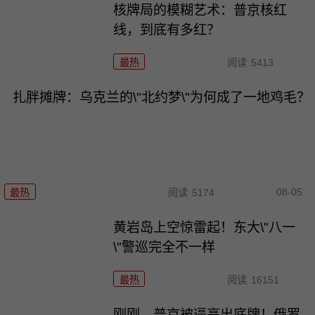
核牌局的模糊艺术：普京核红
线，到底有多红？
最热
阅读
5413
扎胖摊牌：乌克兰的\"北约梦\"为何成了一地鸡毛？
08-05
最热
阅读
5174
黄岩岛上空惊雷起！东大\"八一
\"警巡完全不一样
最热
阅读
16151
刚刚，普京被逼亮出底牌！俄罗