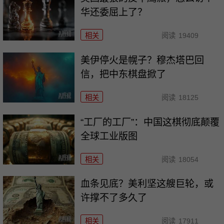
华还委屈上了？
相关
阅读
19409
美伊停火是幌子？穆杰塔巴回
信，把中东棋盘掀了
相关
阅读
18125
“工厂的工厂”：中国这棋彻底颠覆
全球工业版图
相关
阅读
18054
血条见底？美利坚这艘巨轮，或
许撑不了多久了
相关
阅读
17911