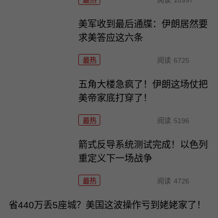
最热
阅读
10997
美军收到最后通牒：伊朗居然要
求美答应这六条
最热
阅读
6725
五角大楼急疯了！伊朗这场仗把
美帝家底打穿了！
最热
阅读
5196
箭式反导系统测试完成！以色列
重定义下一场战争
最热
阅读
4726
省440万丢5座城？美国这波操作亏到姥姥家了！