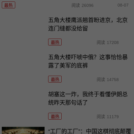
08-07
最热
阅读
26096
五角大楼鹰派翘首盼进京，北京
连门缝都没给留
最热
阅读
17208
五角大楼吓唬中俄？这事恰恰暴
露了美军的底裤
最热
阅读
14758
胡塞这一炸，我终于看懂伊朗总
统昨天那句话了
最热
阅读
11179
“工厂的工厂”：中国这棋彻底颠覆