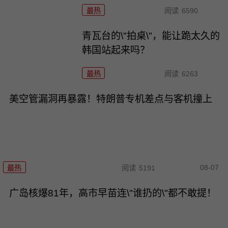
最热
阅读
6590
青瓦台的\"拍桌\"，能让跪太久的
韩国站起来吗？
最热
阅读
6263
美空管漏洞再暴露！特朗普专机差点与客机撞上
08-07
最热
阅读
5191
广岛核爆81年，高市早苗连\"谁扔的\"都不敢提！