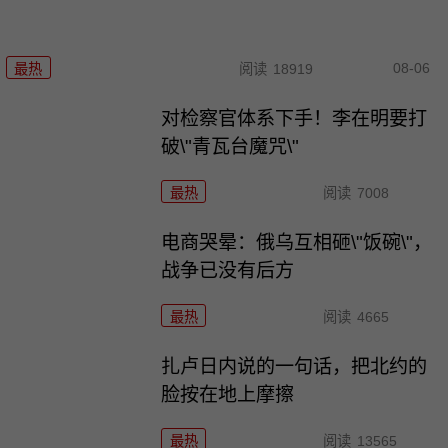
08-06
最热
阅读
18919
对检察官体系下手！李在明要打
破\"青瓦台魔咒\"
最热
阅读
7008
电商哭晕：俄乌互相砸\"饭碗\"，
战争已没有后方
最热
阅读
4665
扎卢日内说的一句话，把北约的
脸按在地上摩擦
最热
阅读
13565