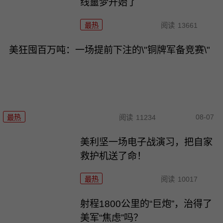
线噩梦开始了
最热
阅读
13661
美狂囤百万吨：一场提前下注的\"铜牌军备竞赛\"
08-07
最热
阅读
11234
美利坚一场电子战演习，把自家
救护机送了命！
最热
阅读
10017
射程1800公里的“巨炮”，治得了
美军“焦虑”吗？