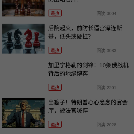
最热
阅读
3004
后院起火，前防长逼宫泽连斯
基，低头或硬扛？
最热
阅读
3083
加里宁格勒的剑锋：10架俄战机
背后的地缘博弈
最热
阅读
2201
出篓子！特朗普心心念念的宴会
厅，被法官喊停
最热
阅读
2028