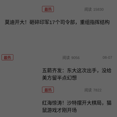
最热
阅读
15830
莫迪开大！砸碎印军17个司令部，重组指挥结构
08-07
最热
阅读
9056
五箭齐发：东大这次出手，没给
美方留半点幻想
最热
阅读
7822
红海惊涛！沙特摆开大棋局，猫
鼠游戏才刚开场