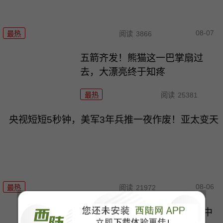
08-07
最热
阅读
3866
五箭齐发！熊猫这一巴掌扇过
去，大漂亮终于知疼
最热
阅读
25381
央视短短5秒钟，美军3年兵推一夜作废！亚太变天
08-06
最热
阅读
21972
五角大楼这操作！美军报告称中