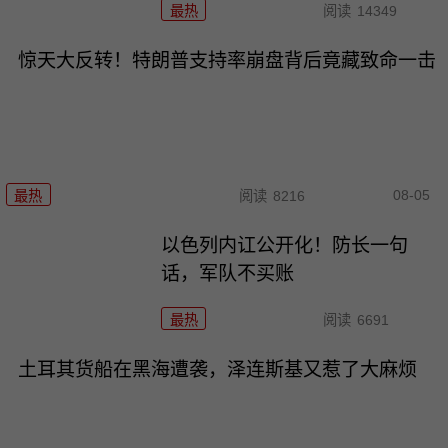
最热
阅读
14349
惊天大反转！特朗普支持率崩盘背后竟藏致命一击
08-05
最热
阅读
8216
以色列内讧公开化！防长一句
话，军队不买账
最热
阅读
6691
土耳其货船在黑海遭袭，泽连斯基又惹了大麻烦