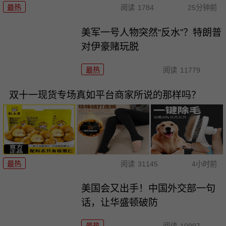
最热
阅读
1784
25分钟前
美军一号人物突然“反水”？特朗普
对伊豪赌玩脱
最热
阅读
11779
双十一现货专场真如平台商家所说的那样吗？
最热
阅读
31145
4小时前
美国会又出手！中国外交部一句
话，让华盛顿破防