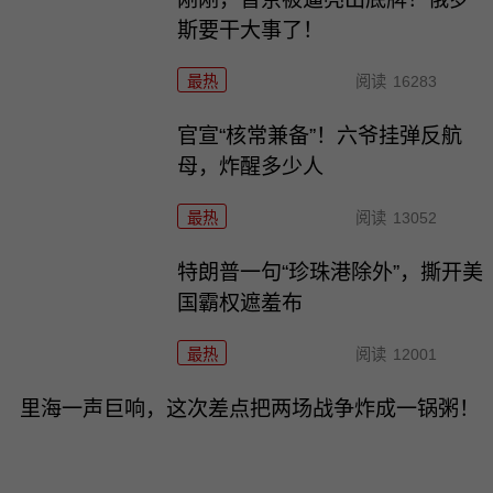
斯要干大事了！
最热
阅读
16283
官宣“核常兼备”！六爷挂弹反航
母，炸醒多少人
最热
阅读
13052
特朗普一句“珍珠港除外”，撕开美
国霸权遮羞布
最热
阅读
12001
里海一声巨响，这次差点把两场战争炸成一锅粥！