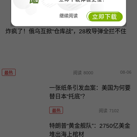
国导弹不如伊朗？
继续阅读
最热
阅读
11324
炸疯了！俄乌互掀“仓库战”，28枚导弹全拦不住
08-06
最热
阅读
8000
一张纸条引发血案：美国为何要
替日本“托底”？
最热
阅读
7102
特朗普“黄金舰队”：2750亿美金
堆出海上棺材