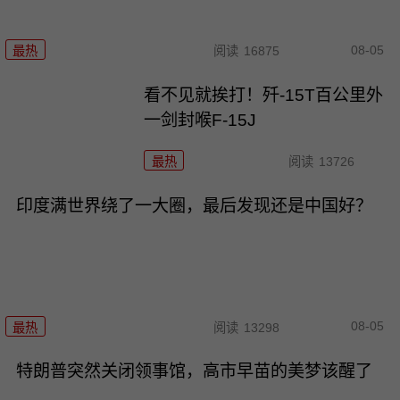
08-05
最热
阅读
16875
看不见就挨打！歼-15T百公里外
一剑封喉F-15J
最热
阅读
13726
印度满世界绕了一大圈，最后发现还是中国好？
08-05
最热
阅读
13298
特朗普突然关闭领事馆，高市早苗的美梦该醒了