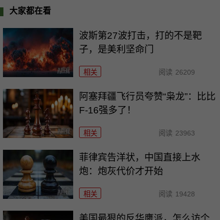
大家都在看
波斯第27波打击，打的不是靶
子，是美利坚命门
相关
阅读
26209
阿塞拜疆飞行员夸赞“枭龙”：比比
F-16强多了！
相关
阅读
23963
菲律宾告洋状，中国直接上水
炮：炮灰代价才开始
相关
阅读
19428
美国最狠的反华鹰派，怎么访个