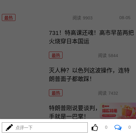
08-05
最热
阅读
9903
731！特高课还魂！高市早苗两把
火烧穿日本国运
最热
阅读
5844
灭人种？以色列这波操作，连特
朗普面子都敢踩！
最热
阅读
7432
特朗普刚说要谈判，伊朗又是反
手就是一巴掌！
0
0
点评一下
最热
阅读
6268