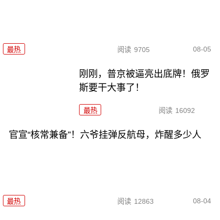
08-05
最热
阅读
9705
刚刚，普京被逼亮出底牌！俄罗
斯要干大事了！
最热
阅读
16092
官宣“核常兼备”！六爷挂弹反航母，炸醒多少人
08-04
最热
阅读
12863