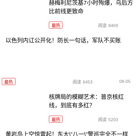
赫梅利尼茨基7小时殉爆，乌后方
比前线更致命
最热
阅读
8469
以色列内讧公开化！防长一句话，军队不买账
08-05
最热
阅读
6453
核牌局的模糊艺术：普京核红
线，到底有多红？
最热
阅读
5203
黄岩岛上空惊雷起！东大\"八一\"警巡完全不一样