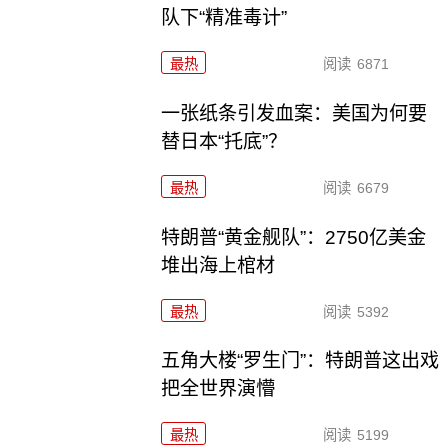
队下“精准毒计”
最热
阅读
6871
一张纸条引发血案：美国为何要
替日本“托底”？
最热
阅读
6679
特朗普“黄金舰队”：2750亿美金
堆出海上棺材
最热
阅读
5392
五角大楼“罗生门”：特朗普这出戏
把全世界演懵
最热
阅读
5199