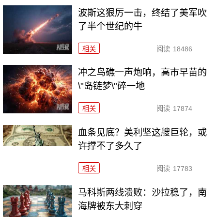
波斯这狠厉一击，终结了美军吹
了半个世纪的牛
相关
阅读
18486
冲之鸟礁一声炮响，高市早苗的
\"岛链梦\"碎一地
相关
阅读
17874
血条见底？美利坚这艘巨轮，或
许撑不了多久了
相关
阅读
17783
马科斯两线溃败：沙拉稳了，南
海牌被东大刺穿