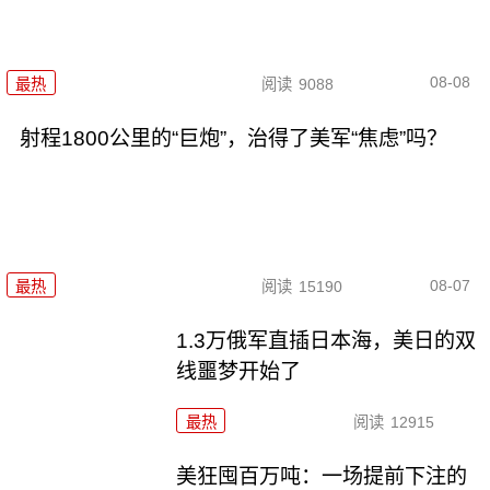
08-08
最热
阅读
9088
射程1800公里的“巨炮”，治得了美军“焦虑”吗？
08-07
最热
阅读
15190
1.3万俄军直插日本海，美日的双
线噩梦开始了
最热
阅读
12915
美狂囤百万吨：一场提前下注的