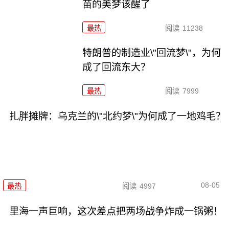
苗的美梦该醒了
最热
阅读
11238
特朗普的制造业\"回流梦\"，为何
成了回流东大？
最热
阅读
7999
扎胖摊牌：乌克兰的\"北约梦\"为何成了一地鸡毛？
08-05
最热
阅读
4997
里海一声巨响，这次差点把两场战争炸成一锅粥！