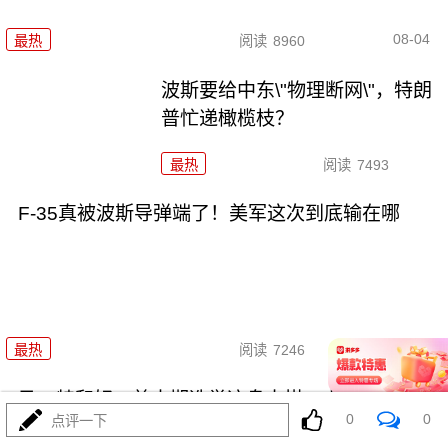
08-04
最热
阅读
8960
波斯要给中东\"物理断网\"，特朗
普忙递橄榄枝？
最热
阅读
7493
F-35真被波斯导弹端了！美军这次到底输在哪
08-04
最热
阅读
7246
马、特和好，美中期选举这盘大棋，水有多深？
0
0
点评一下