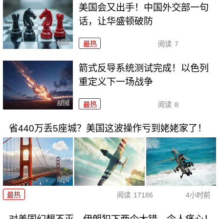
美国会又出手！中国外交部一句
话，让华盛顿破防
最热
阅读
7
箭式反导系统测试完成！以色列
重定义下一场战争
最热
阅读
8
省440万丢5座城？美国这波操作亏到姥姥家了！
最热
阅读
17186
4小时前