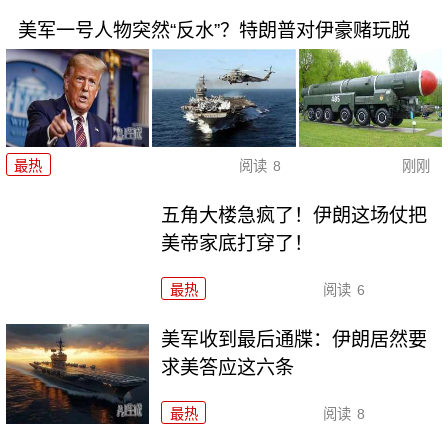
美军一号人物突然“反水”？特朗普对伊豪赌玩脱
最热
阅读
8
刚刚
五角大楼急疯了！伊朗这场仗把
美帝家底打穿了！
最热
阅读
6
美军收到最后通牒：伊朗居然要
求美答应这六条
最热
阅读
8