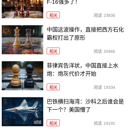
F-16强多了！
相关
阅读
23836
中国这波操作，直接把西方石化
霸权打出了原形
相关
阅读
20466
菲律宾告洋状，中国直接上水
炮：炮灰代价才开始
相关
阅读
19334
巴铁横扫海湾：沙科之后谁会是
下一个？美国懵了
相关
阅读
19192