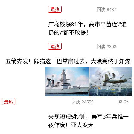
最热
阅读
8437
广岛核爆81年，高市早苗连\"谁
扔的\"都不敢提！
最热
阅读
3393
五箭齐发！熊猫这一巴掌扇过去，大漂亮终于知疼
08-06
最热
阅读
24559
央视短短5秒钟，美军3年兵推一
夜作废！亚太变天