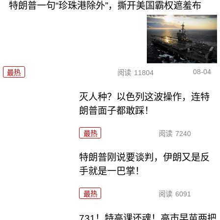
特朗普一句“珍珠港除外”，撕开美国霸权遮羞布
08-04
最热
阅读
11804
灭人种？以色列这波操作，连特
朗普面子都敢踩！
最热
阅读
7240
特朗普刚说要谈判，伊朗又是反
手就是一巴掌！
最热
阅读
6091
731！特高课还魂！高市早苗两把