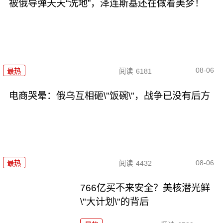
被俄导弹天天“洗地”，泽连斯基还在做着美梦！
08-06
最热
阅读
6181
电商哭晕：俄乌互相砸\"饭碗\"，战争已没有后方
08-06
最热
阅读
4432
766亿买不来安全？美核潜光鲜
\"大计划\"的背后