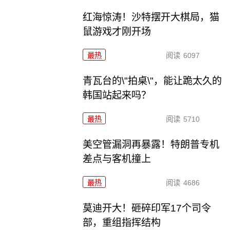
红海惊涛！沙特摆开大棋局，猫
鼠游戏才刚开场
最热
阅读
6097
青瓦台的\"拍桌\"，能让跪太久的
韩国站起来吗？
最热
阅读
5710
美空管漏洞再暴露！特朗普专机
差点与客机撞上
最热
阅读
4686
莫迪开大！砸碎印军17个司令
部，重组指挥结构