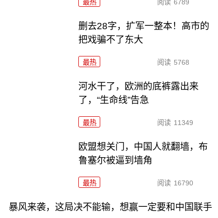
最热
阅读
6789
删去28字，扩军一整本！高市的
把戏骗不了东大
最热
阅读
5768
河水干了，欧洲的底裤露出来
了，“生命线”告急
最热
阅读
11349
欧盟想关门，中国人就翻墙，布
鲁塞尔被逼到墙角
最热
阅读
16790
暴风来袭，这局决不能输，想赢一定要和中国联手