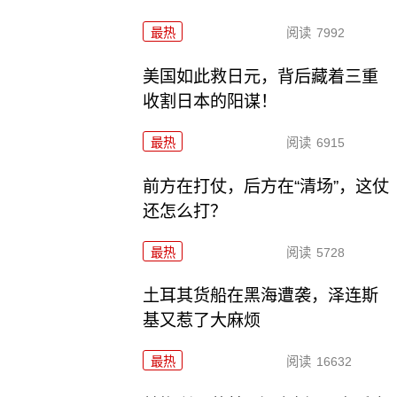
最热
阅读
7992
美国如此救日元，背后藏着三重
收割日本的阳谋！
最热
阅读
6915
前方在打仗，后方在“清场”，这仗
还怎么打？
最热
阅读
5728
土耳其货船在黑海遭袭，泽连斯
基又惹了大麻烦
最热
阅读
16632