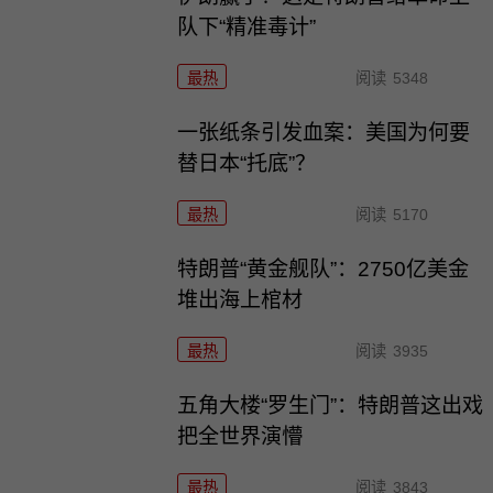
队下“精准毒计”
最热
阅读
5348
一张纸条引发血案：美国为何要
替日本“托底”？
最热
阅读
5170
特朗普“黄金舰队”：2750亿美金
堆出海上棺材
最热
阅读
3935
五角大楼“罗生门”：特朗普这出戏
把全世界演懵
最热
阅读
3843