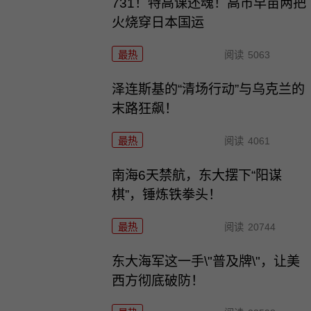
731！特高课还魂！高市早苗两把
火烧穿日本国运
最热
阅读
5063
泽连斯基的“清场行动”与乌克兰的
末路狂飙！
最热
阅读
4061
南海6天禁航，东大摆下“阳谋
棋”，锤炼铁拳头！
最热
阅读
20744
东大海军这一手\"普及牌\"，让美
西方彻底破防！