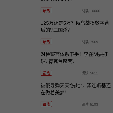
最热
阅读
10006
125万还是5万？俄乌战损数字背
后的\"三国杀\"
最热
阅读
7569
对检察官体系下手！李在明要打
破\"青瓦台魔咒\"
最热
阅读
5611
被俄导弹天天“洗地”，泽连斯基还
在做着美梦！
最热
阅读
5193