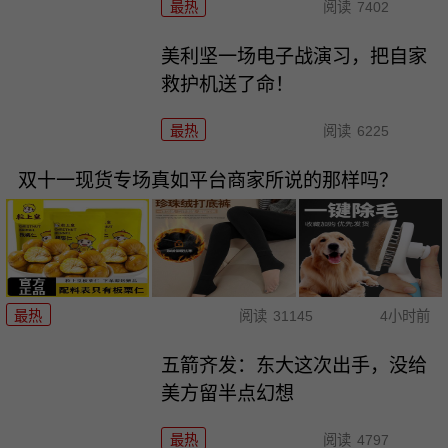
最热
阅读
7402
美利坚一场电子战演习，把自家
救护机送了命！
最热
阅读
6225
双十一现货专场真如平台商家所说的那样吗？
最热
阅读
31145
4小时前
五箭齐发：东大这次出手，没给
美方留半点幻想
最热
阅读
4797