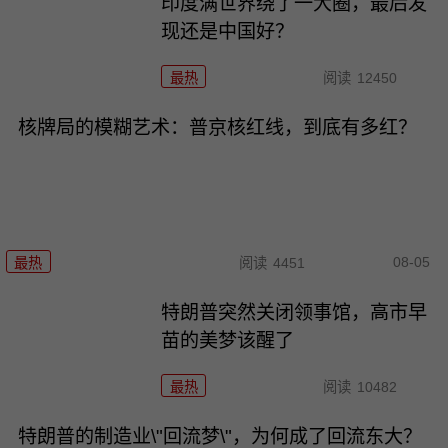
印度满世界绕了一大圈，最后发
现还是中国好？
最热
阅读
12450
核牌局的模糊艺术：普京核红线，到底有多红？
08-05
最热
阅读
4451
特朗普突然关闭领事馆，高市早
苗的美梦该醒了
最热
阅读
10482
特朗普的制造业\"回流梦\"，为何成了回流东大？