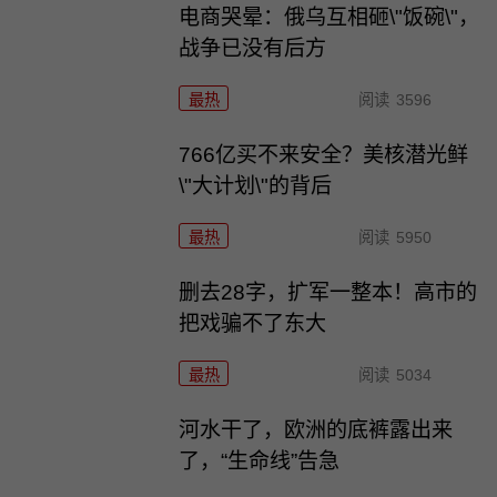
电商哭晕：俄乌互相砸\"饭碗\"，
战争已没有后方
最热
阅读
3596
766亿买不来安全？美核潜光鲜
\"大计划\"的背后
最热
阅读
5950
删去28字，扩军一整本！高市的
把戏骗不了东大
最热
阅读
5034
河水干了，欧洲的底裤露出来
了，“生命线”告急