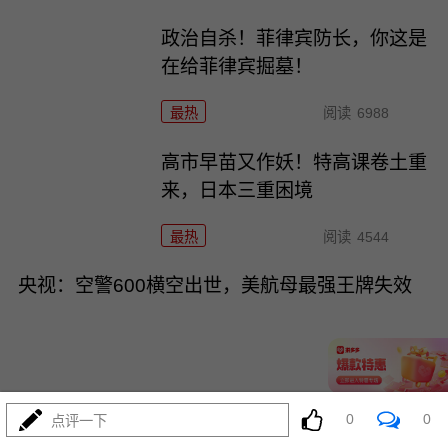
政治自杀！菲律宾防长，你这是
在给菲律宾掘墓！
最热
阅读
6988
高市早苗又作妖！特高课卷土重
来，日本三重困境
最热
阅读
4544
央视：空警600横空出世，美航母最强王牌失效
0
0
08-03
点评一下
最热
阅读
23442