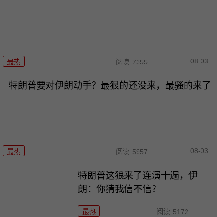
08-03
最热
阅读
7355
特朗普要对伊朗动手？最狠的还没来，最骚的来了
08-03
最热
阅读
5957
特朗普这狼来了连演十遍，伊
朗：你猜我信不信？
最热
阅读
5172