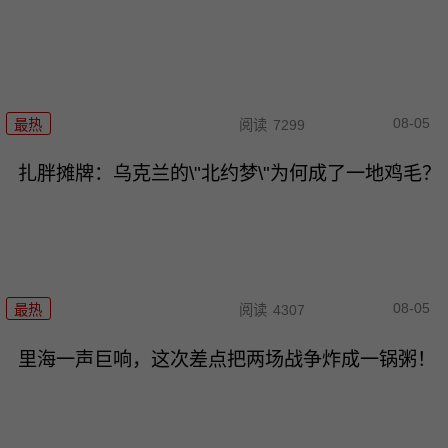
08-05
最热
阅读
7299
扎胖摊牌：乌克兰的\"北约梦\"为何成了一地鸡毛？
08-05
最热
阅读
4307
里海一声巨响，这次差点把两场战争炸成一锅粥！