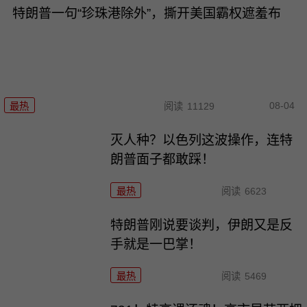
特朗普一句“珍珠港除外”，撕开美国霸权遮羞布
08-04
最热
阅读
11129
灭人种？以色列这波操作，连特
朗普面子都敢踩！
最热
阅读
6623
特朗普刚说要谈判，伊朗又是反
手就是一巴掌！
最热
阅读
5469