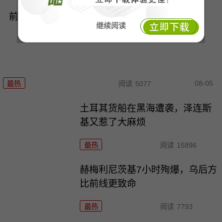
前方在打仗，后方在“清场”，这仗还怎么打？
继续阅读
08-05
最热
阅读
5077
土耳其货船在黑海遭袭，泽连斯
基又惹了大麻烦
最热
阅读
15896
赫梅利尼茨基7小时殉爆，乌后方
比前线更致命
最热
阅读
7793