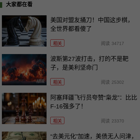
大家都在看
美国对盟友捅刀！中国这步棋，
全世界都看傻了
相关
阅读
34717
波斯第27波打击，打的不是靶
子，是美利坚命门
相关
阅读
25302
阿塞拜疆飞行员夸赞“枭龙”：比比
F-16强多了！
相关
阅读
23370
“去美元化”加速，美债无人问津，