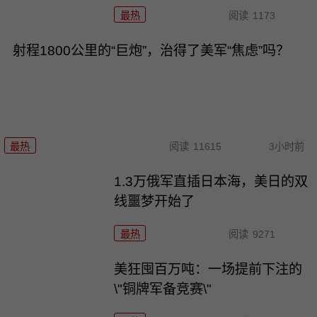
最热
阅读
1173
射程1800公里的“巨炮”，治得了美军“焦虑”吗？
最热
阅读
11615
3小时前
1.3万俄军直插日本海，美日的双
线噩梦开始了
最热
阅读
9271
美狂囤百万吨：一场提前下注的
\"铜牌军备竞赛\"