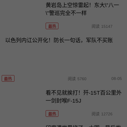
黄岩岛上空惊雷起！东大\"八一
\"警巡完全不一样
最热
阅读
15147
以色列内讧公开化！防长一句话，军队不买账
08-05
最热
阅读
5760
看不见就挨打！歼-15T百公里外
一剑封喉F-15J
最热
阅读
12726