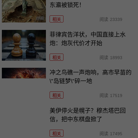
东瀛被锁死！
相关
阅读
23339
菲律宾告洋状，中国直接上水
炮：炮灰代价才开始
相关
阅读
18993
冲之鸟礁一声炮响，高市早苗的
\"岛链梦\"碎一地
相关
阅读
17519
美伊停火是幌子？穆杰塔巴回
信，把中东棋盘掀了
相关
阅读
17495