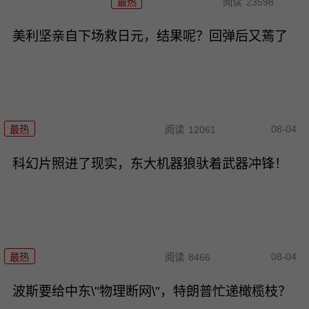
最热
阅读
23598
美利坚亲自下场救日元，结果呢？回弹后又蔫了
08-04
最热
阅读
12061
科幻片照进了现实，东大机器狼驮着武器冲锋！
08-04
最热
阅读
8466
波斯要给中东\"物理断网\"，特朗普忙递橄榄枝？