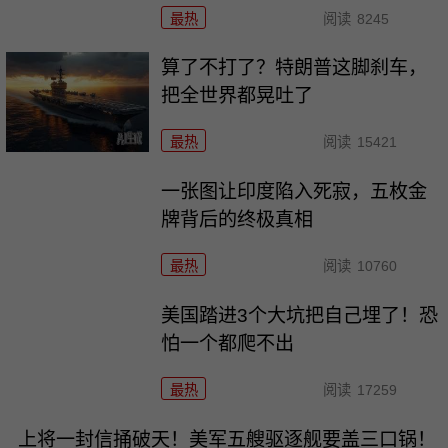
最热
阅读
8245
算了不打了？特朗普这脚刹车，
把全世界都晃吐了
最热
阅读
15421
一张图让印度陷入死寂，五枚金
牌背后的终极真相
最热
阅读
10760
美国踏进3个大坑把自己埋了！恐
怕一个都爬不出
最热
阅读
17259
上将一封信捅破天！美军五艘驱逐舰要盖三口锅！