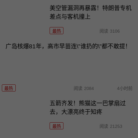
美空管漏洞再暴露！特朗普专机
差点与客机撞上
最热
阅读
3106
广岛核爆81年，高市早苗连\"谁扔的\"都不敢提！
最热
阅读
2084
4小时前
五箭齐发！熊猫这一巴掌扇过
去，大漂亮终于知疼
最热
阅读
21253