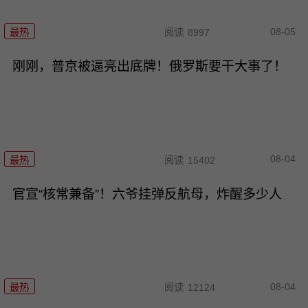
08-05
最热
阅读
8997
刚刚，普京被逼亮出底牌！俄罗斯要干大事了！
08-04
最热
阅读
15402
官宣“核常兼备”！六爷挂弹反航母，炸醒多少人
08-04
最热
阅读
12124