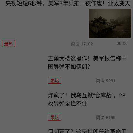
央视短短5秒钟，美军3年兵推一夜作废！亚太变天
08-06
最热
阅读
17102
五角大楼这操作！美军报告称中
国导弹不如伊朗？
最热
阅读
9091
炸疯了！俄乌互掀“仓库战”，28
枚导弹全拦不住
最热
阅读
6199
伊朗赢了？这是特朗普给革命卫