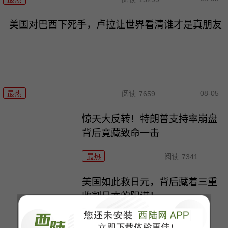
美国对巴西下死手，卢拉让世界看清谁才是真朋友
08-05
最热
阅读
7659
惊天大反转！特朗普支持率崩盘
背后竟藏致命一击
最热
阅读
7341
美国如此救日元，背后藏着三重
收割日本的阳谋！
最热
阅读
6148