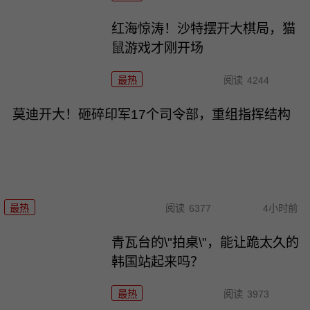
红海惊涛！沙特摆开大棋局，猫
鼠游戏才刚开场
最热
阅读
4244
莫迪开大！砸碎印军17个司令部，重组指挥结构
最热
阅读
6377
4小时前
青瓦台的\"拍桌\"，能让跪太久的
韩国站起来吗？
最热
阅读
3973