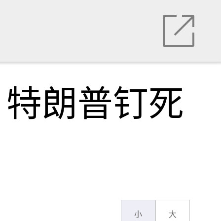
，特朗普钉死
小
大