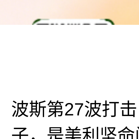
波斯第27波打
子，是美利坚命