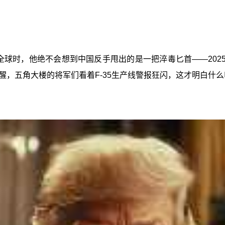
全球时，他绝不会想到中国反手甩出的是一把淬毒匕首——202
，五角大楼的将军们看着F-35生产线警报狂闪，这才明白什么