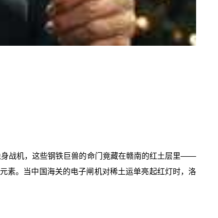
5隐身战机，这些钢铁巨兽的命门竟藏在赣南的红土层里——
杂铽元素。当中国海关的电子闸机对稀土运单亮起红灯时，洛