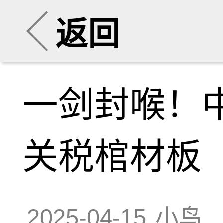
返回
一剑封喉！
关税棺材板
2025-04-15
小鸟