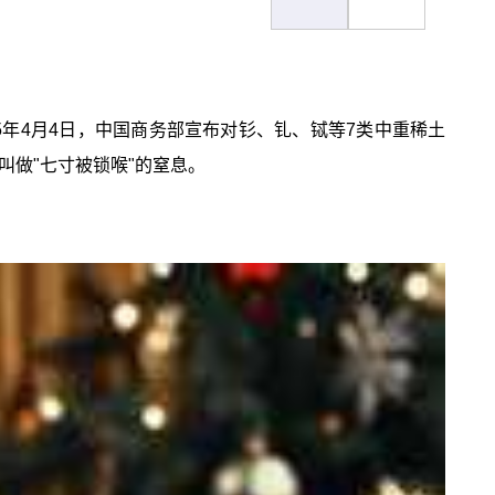
5年4月4日，中国商务部宣布对钐、钆、铽等7类中重稀土
叫做"七寸被锁喉"的窒息。