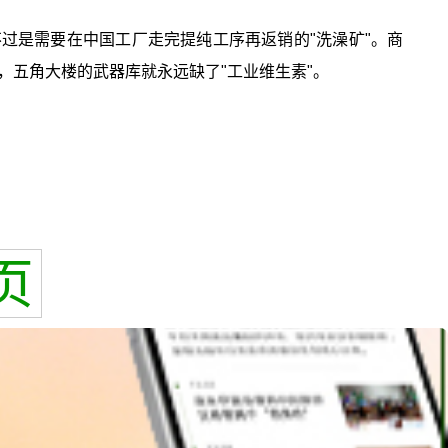
不过是需要在中国工厂走完提纯工序再返销的"洗澡矿"。商
五角大楼的武器库就永远缺了"工业维生素"。
页