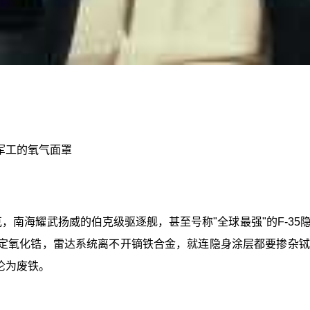
军工的氧气面罩
克，南海耀武扬威的伯克级驱逐舰，甚至号称"全球最强"的F-3
钇稳定氧化锆，雷达系统离不开镝铁合金，就连隐身涂层都要掺
沦为废铁。