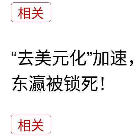
相关
“去美元化”加
东瀛被锁死！
相关