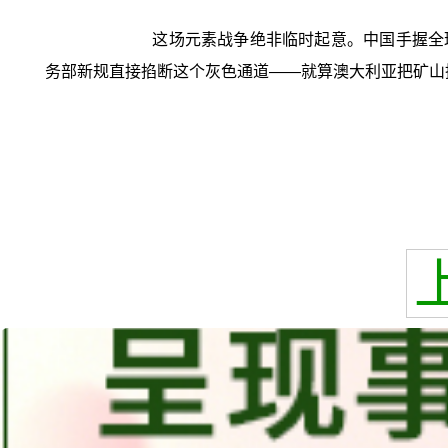
这场元素战争绝非临时起意。中国手握全球
务部新规直接掐断这个灰色通道——就算澳大利亚把矿山