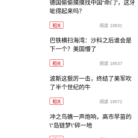
德国偷偷摸摸找中国“命门”，这牙
呲得起来吗？
相关
阅读
18831
巴铁横扫海湾：沙科之后谁会是
下一个？美国懵了
相关
阅读
18537
波斯这狠厉一击，终结了美军吹
了半个世纪的牛
相关
阅读
18072
冲之鸟礁一声炮响，高市早苗的
\"岛链梦\"碎一地