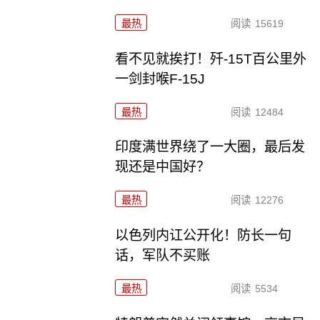
最热
阅读
15619
看不见就挨打！歼-15T百公里外
一剑封喉F-15J
最热
阅读
12484
印度满世界绕了一大圈，最后发
现还是中国好？
最热
阅读
12276
以色列内讧公开化！防长一句
话，军队不买账
最热
阅读
5534