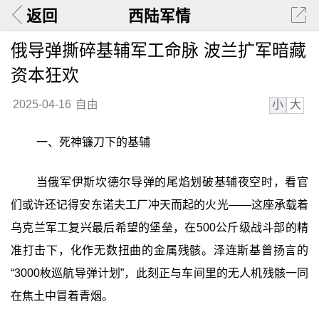
返回
西陆军情
俄导弹撕碎基辅军工命脉 波兰扩军暗藏
资本狂欢
小
大
2025-04-16
自由
一、死神镰刀下的基辅
当俄军伊斯坎德尔导弹的尾焰划破基辅夜空时，看官
们或许还记得安东诺夫工厂冲天而起的火光——这座承载着
乌克兰军工复兴最后希望的堡垒，在500公斤级战斗部的精
准打击下，化作无数扭曲的金属残骸。泽连斯基曾扬言的
“3000枚巡航导弹计划”，此刻正与车间里的无人机残骸一同
在焦土中冒着青烟。