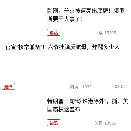
刚刚，普京被逼亮出底牌！俄罗
斯要干大事了！
最热
阅读
15205
官宣“核常兼备”！六爷挂弹反航母，炸醒多少人
08-04
最热
阅读
11932
特朗普一句“珍珠港除外”，撕开美
国霸权遮羞布
最热
阅读
10935