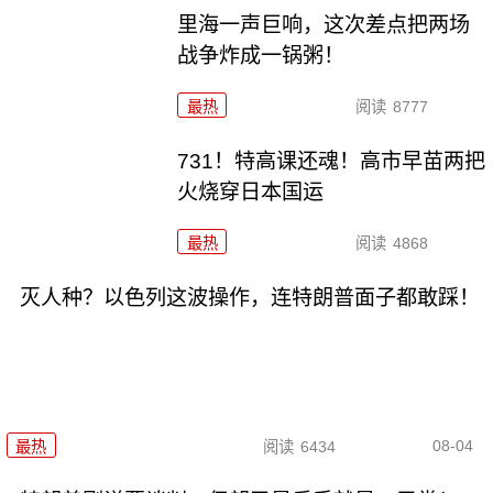
里海一声巨响，这次差点把两场
战争炸成一锅粥！
最热
阅读
8777
731！特高课还魂！高市早苗两把
火烧穿日本国运
最热
阅读
4868
灭人种？以色列这波操作，连特朗普面子都敢踩！
08-04
最热
阅读
6434