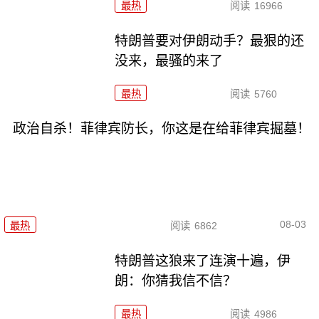
最热
阅读
16966
特朗普要对伊朗动手？最狠的还
没来，最骚的来了
最热
阅读
5760
政治自杀！菲律宾防长，你这是在给菲律宾掘墓！
08-03
最热
阅读
6862
特朗普这狼来了连演十遍，伊
朗：你猜我信不信？
最热
阅读
4986