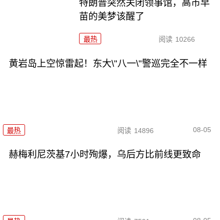
特朗普突然关闭领事馆，高市早
苗的美梦该醒了
最热
阅读
10266
黄岩岛上空惊雷起！东大\"八一\"警巡完全不一样
08-05
最热
阅读
14896
赫梅利尼茨基7小时殉爆，乌后方比前线更致命