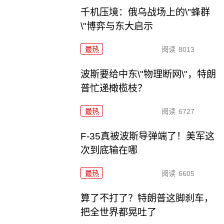
千机压境：俄乌战场上的\"蜂群
\"博弈与东大启示
最热
阅读
8013
波斯要给中东\"物理断网\"，特朗
普忙递橄榄枝？
最热
阅读
6727
F-35真被波斯导弹端了！美军这
次到底输在哪
最热
阅读
6605
算了不打了？特朗普这脚刹车，
把全世界都晃吐了