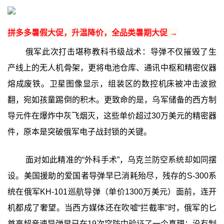
拼多多暑假大促，升温降价，全品类暑期大促 →
俄军此次打击堪称教科书级战术：导弹不仅摧毁了生
产线上的无人机骨架，更将电池仓库、通讯中枢和精密仪器
熔成废铁。卫星图像显示，组装区的数控机床被冲击波掀
翻，宛如孩童踢倒的积木。更致命的是，乌军储备的西方制
导元件在爆炸中灰飞烟灭，这些单价超过30万美元的精密器
件，原本是突破俄军电子战封锁的关键。
面对如此精准的“外科手术”，乌克兰防空系统却如同摆
设。美国援助的爱国者导弹早已消耗殆尽，残存的S-300系
统在俄军KH-101巡航导弹（单价1300万美元）面前，连开
机都成了奢望。当西方媒体还在吹嘘“拦截率”时，俄军的匕
首高超音速导弹早已在19次突防中验证了一个真理：没有制