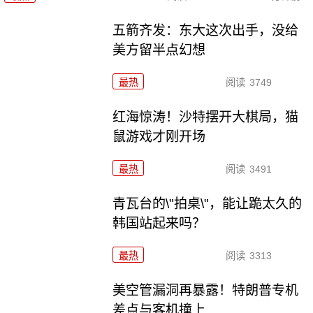
五箭齐发：东大这次出手，没给
美方留半点幻想
最热
阅读
3749
红海惊涛！沙特摆开大棋局，猫
鼠游戏才刚开场
最热
阅读
3491
青瓦台的\"拍桌\"，能让跪太久的
韩国站起来吗？
最热
阅读
3313
美空管漏洞再暴露！特朗普专机
差点与客机撞上