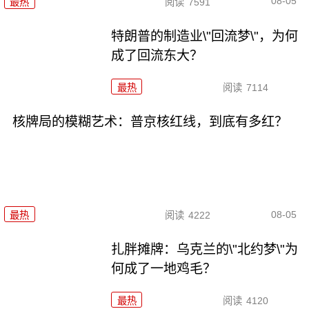
08-05
最热
阅读
7591
特朗普的制造业\"回流梦\"，为何
成了回流东大？
最热
阅读
7114
核牌局的模糊艺术：普京核红线，到底有多红？
08-05
最热
阅读
4222
扎胖摊牌：乌克兰的\"北约梦\"为
何成了一地鸡毛？
最热
阅读
4120