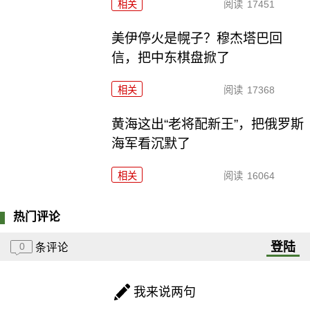
相关
阅读
17451
美伊停火是幌子？穆杰塔巴回
信，把中东棋盘掀了
相关
阅读
17368
黄海这出“老将配新王”，把俄罗斯
海军看沉默了
相关
阅读
16064
热门评论
登陆
0
条评论
我来说两句