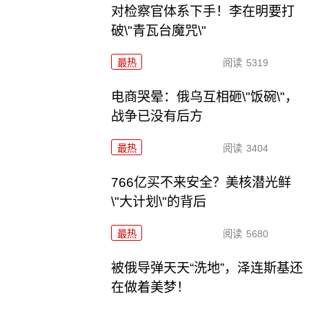
对检察官体系下手！李在明要打
破\"青瓦台魔咒\"
最热
阅读
5319
电商哭晕：俄乌互相砸\"饭碗\"，
战争已没有后方
最热
阅读
3404
766亿买不来安全？美核潜光鲜
\"大计划\"的背后
最热
阅读
5680
被俄导弹天天“洗地”，泽连斯基还
在做着美梦！