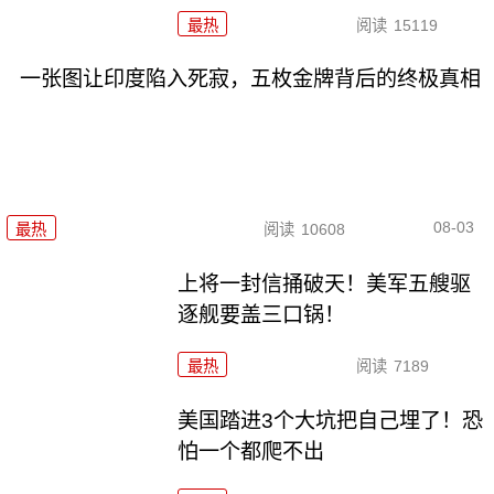
最热
阅读
15119
一张图让印度陷入死寂，五枚金牌背后的终极真相
08-03
最热
阅读
10608
上将一封信捅破天！美军五艘驱
逐舰要盖三口锅！
最热
阅读
7189
美国踏进3个大坑把自己埋了！恐
怕一个都爬不出