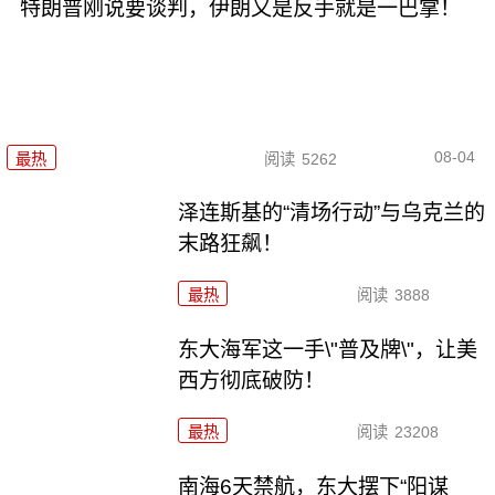
特朗普刚说要谈判，伊朗又是反手就是一巴掌！
08-04
最热
阅读
5262
泽连斯基的“清场行动”与乌克兰的
末路狂飙！
最热
阅读
3888
东大海军这一手\"普及牌\"，让美
西方彻底破防！
最热
阅读
23208
南海6天禁航，东大摆下“阳谋