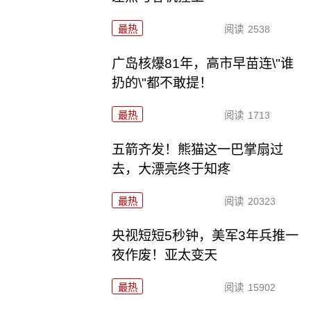
最热
阅读
2538
广岛核爆81年，高市早苗连\"谁
扔的\"都不敢提！
最热
阅读
1713
五箭齐发！熊猫这一巴掌扇过
去，大漂亮终于知疼
最热
阅读
20323
央视短短5秒钟，美军3年兵推一
夜作废！亚太变天
最热
阅读
15902