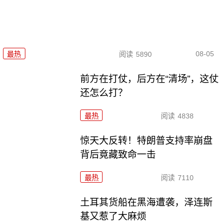
08-05
最热
阅读
5890
前方在打仗，后方在“清场”，这仗
还怎么打？
最热
阅读
4838
惊天大反转！特朗普支持率崩盘
背后竟藏致命一击
最热
阅读
7110
土耳其货船在黑海遭袭，泽连斯
基又惹了大麻烦