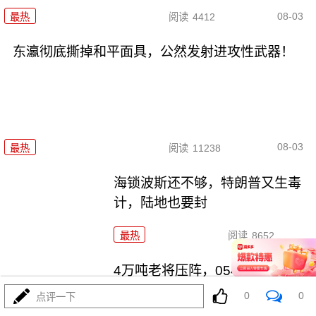
08-03
最热
阅读
4412
东瀛彻底撕掉和平面具，公然发射进攻性武器！
08-03
最热
阅读
11238
海锁波斯还不够，特朗普又生毒
计，陆地也要封
最热
阅读
8652
4万吨老将压阵，054B新锐亮
相：美菲仔细品品
0
0
点评一下