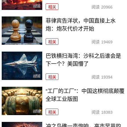
相关
阅读
20966
菲律宾告洋状，中国直接上水
炮：炮灰代价才开始
相关
阅读
19469
巴铁横扫海湾：沙科之后谁会是
下一个？美国懵了
相关
阅读
19394
“工厂的工厂”：中国这棋彻底颠覆
全球工业版图
相关
阅读
18383
冲之鸟礁一声炮响，高市早苗的