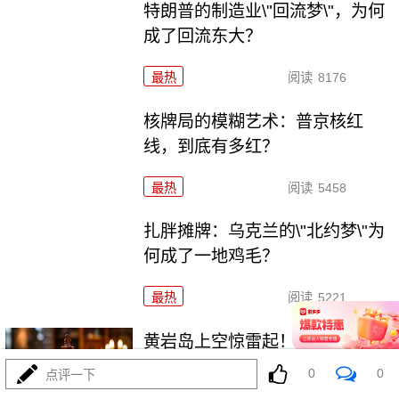
特朗普的制造业\"回流梦\"，为何
成了回流东大？
最热
阅读
8176
核牌局的模糊艺术：普京核红
线，到底有多红？
最热
阅读
5458
扎胖摊牌：乌克兰的\"北约梦\"为
何成了一地鸡毛？
最热
阅读
5221
黄岩岛上空惊雷起！东大\"八一
\"警巡完全不一样
0
0
点评一下