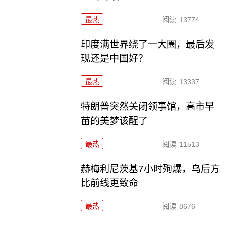
最热
阅读
13774
印度满世界绕了一大圈，最后发
现还是中国好？
最热
阅读
13337
特朗普突然关闭领事馆，高市早
苗的美梦该醒了
最热
阅读
11513
赫梅利尼茨基7小时殉爆，乌后方
比前线更致命
最热
阅读
8676