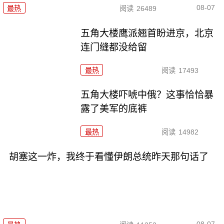
08-07
最热
阅读
26489
五角大楼鹰派翘首盼进京，北京
连门缝都没给留
最热
阅读
17493
五角大楼吓唬中俄？这事恰恰暴
露了美军的底裤
最热
阅读
14982
胡塞这一炸，我终于看懂伊朗总统昨天那句话了