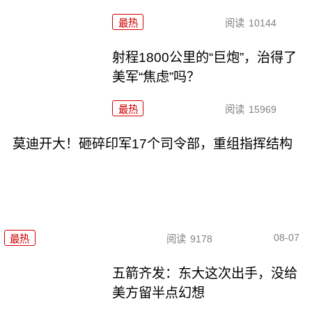
最热
阅读
10144
射程1800公里的“巨炮”，治得了
美军“焦虑”吗？
最热
阅读
15969
莫迪开大！砸碎印军17个司令部，重组指挥结构
08-07
最热
阅读
9178
五箭齐发：东大这次出手，没给
美方留半点幻想