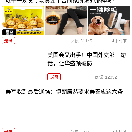
双十一现货专场真如平台商家所说的那样吗？
最热
阅读
31145
4小时前
美国会又出手！中国外交部一句
话，让华盛顿破防
最热
阅读
12092
美军收到最后通牒：伊朗居然要求美答应这六条
最热
阅读
7331
4小时前