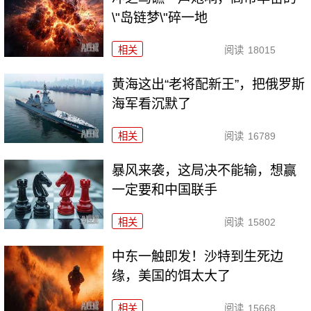
\"岛链梦\"碎一地
相关
阅读
18015
黄海这出“老将配新王”，把俄罗斯
海军看沉默了
相关
阅读
16789
暴风来袭，这局决不能输，想赢
一定要和中国联手
相关
阅读
15802
中东一触即发！沙特到生死边
缘，美国的饵太大了
相关
阅读
15668