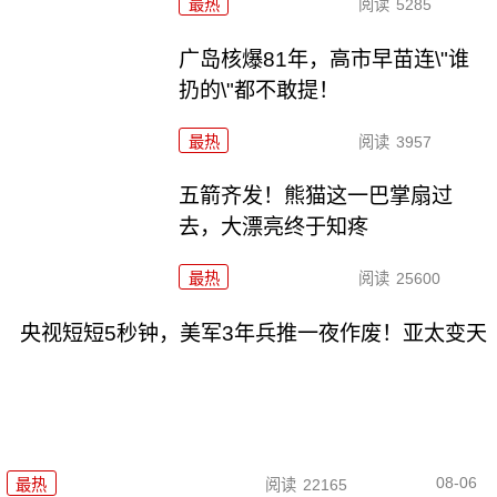
最热
阅读
5285
广岛核爆81年，高市早苗连\"谁
扔的\"都不敢提！
最热
阅读
3957
五箭齐发！熊猫这一巴掌扇过
去，大漂亮终于知疼
最热
阅读
25600
央视短短5秒钟，美军3年兵推一夜作废！亚太变天
08-06
最热
阅读
22165