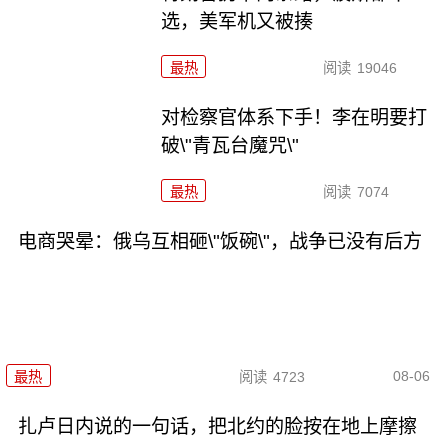
选，美军机又被揍
最热
阅读
19046
对检察官体系下手！李在明要打
破\"青瓦台魔咒\"
最热
阅读
7074
电商哭晕：俄乌互相砸\"饭碗\"，战争已没有后方
08-06
最热
阅读
4723
扎卢日内说的一句话，把北约的脸按在地上摩擦