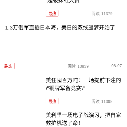
“超级抹红大赛”
最热
阅读
11379
1.3万俄军直插日本海，美日的双线噩梦开始了
08-07
最热
阅读
13839
美狂囤百万吨：一场提前下注的
\"铜牌军备竞赛\"
最热
阅读
11398
美利坚一场电子战演习，把自家
救护机送了命！