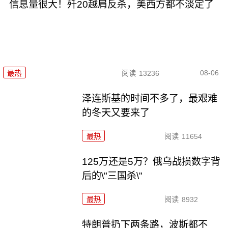
信息量很大！歼20越肩反杀，美西方都不淡定了
08-06
最热
阅读
13236
泽连斯基的时间不多了，最艰难
的冬天又要来了
最热
阅读
11654
125万还是5万？俄乌战损数字背
后的\"三国杀\"
最热
阅读
8932
特朗普扔下两条路，波斯都不