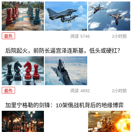
最热
阅读
5746
2小时前
后院起火，前防长逼宫泽连斯基，低头或硬扛？
最热
阅读
4892
2小时前
加里宁格勒的剑锋：10架俄战机背后的地缘博弈