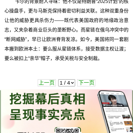
卡尔的背景耐人寻味：他不仅是特朗普“2025计划”的核
心操盘手，更与马斯克保持着密切利益关联。这种双重身份
让他的威胁更具杀伤力——既代表美国政府的地缘政治意
志，又夹杂着商业巨头的垄断野心。而星链在俄乌冲突中的
“断网威胁”，早已让欧洲脊背发凉。如今，美国将同一套剧
本搬到欧洲本土：要么服从星链体系，接受数据主权让渡；
要么被扣上“亲华”帽子，承受关税与安全制裁。
上一页
下一页