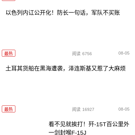
以色列内讧公开化！防长一句话，军队不买账
08-05
最热
阅读
6756
土耳其货船在黑海遭袭，泽连斯基又惹了大麻烦
08-05
最热
阅读
16927
看不见就挨打！歼-15T百公里外
一剑封喉F-15J