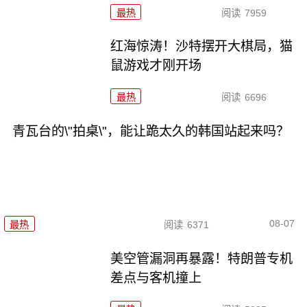
最热
阅读
7959
红海惊涛！沙特摆开大棋局，猫
鼠游戏才刚开场
最热
阅读
6696
青瓦台的\"拍桌\"，能让跪太久的韩国站起来吗？
08-07
最热
阅读
6371
美空管漏洞再暴露！特朗普专机
差点与客机撞上