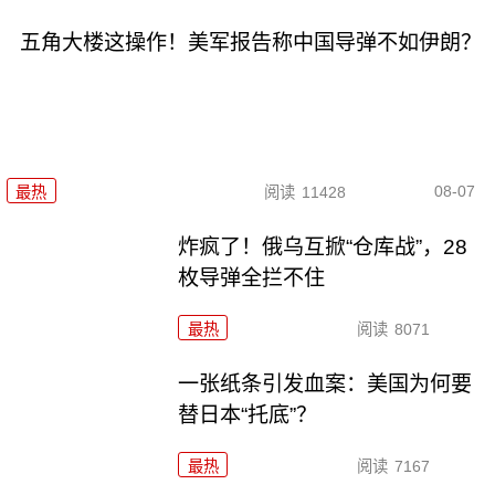
五角大楼这操作！美军报告称中国导弹不如伊朗？
08-07
最热
阅读
11428
炸疯了！俄乌互掀“仓库战”，28
枚导弹全拦不住
最热
阅读
8071
一张纸条引发血案：美国为何要
替日本“托底”？
最热
阅读
7167