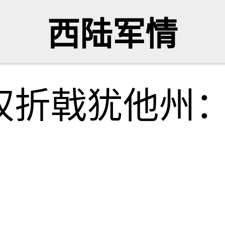
西陆军情
权折戟犹他州：