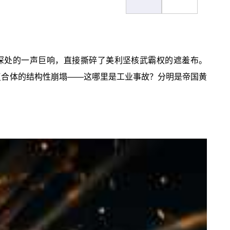
深处的一声巨响，直接撕碎了美利坚核武霸权的遮羞布。
工复合体的结构性崩塌——这哪里是工业事故？分明是帝国黄