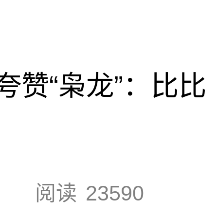
夸赞“枭龙”：比比
阅读
23590