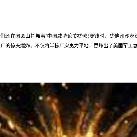
们还在国会山挥舞着“中国威胁论”的旗帜要钱时，犹他州沙漠
动机工厂的惊天爆炸，不仅将半栋厂房夷为平地，更炸出了美国军