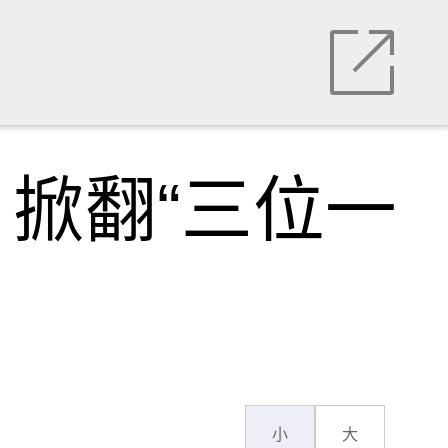
掀翻“三位一
小
大