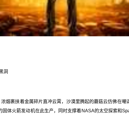
黑洞
，浓烟裹挟着金属碎片直冲云霄，沙漠里腾起的蘑菇云仿佛在嘲
的固体火箭发动机在此生产，同时支撑着NASA的太空探索和S