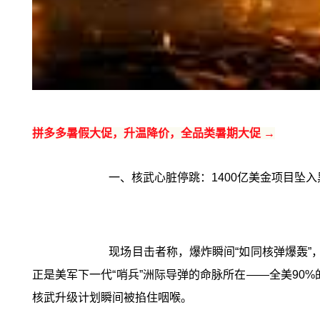
拼多多暑假大促，升温降价，全品类暑期大促 →
一、核武心脏停跳：1400亿美金项目坠入
现场目击者称，爆炸瞬间“如同核弹爆轰”
正是美军下一代“哨兵”洲际导弹的命脉所在——全美90%
核武升级计划瞬间被掐住咽喉。