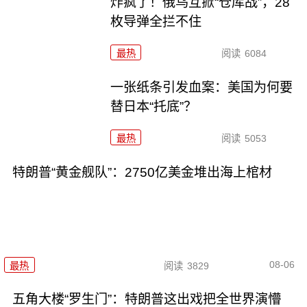
炸疯了！俄乌互掀“仓库战”，28
枚导弹全拦不住
最热
阅读
6084
一张纸条引发血案：美国为何要
替日本“托底”？
最热
阅读
5053
特朗普“黄金舰队”：2750亿美金堆出海上棺材
08-06
最热
阅读
3829
五角大楼“罗生门”：特朗普这出戏把全世界演懵