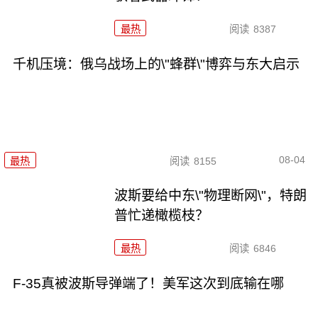
最热
阅读
8387
千机压境：俄乌战场上的\"蜂群\"博弈与东大启示
08-04
最热
阅读
8155
波斯要给中东\"物理断网\"，特朗
普忙递橄榄枝？
最热
阅读
6846
F-35真被波斯导弹端了！美军这次到底输在哪