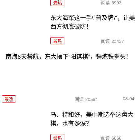
最热
阅读
3993
东大海军这一手\"普及牌\"，让美
西方彻底破防！
最热
阅读
23437
南海6天禁航，东大摆下“阳谋棋”，锤炼铁拳头！
08-04
最热
阅读
20594
马、特和好，美中期选举这盘大
棋，水有多深？
最热
阅读
6060