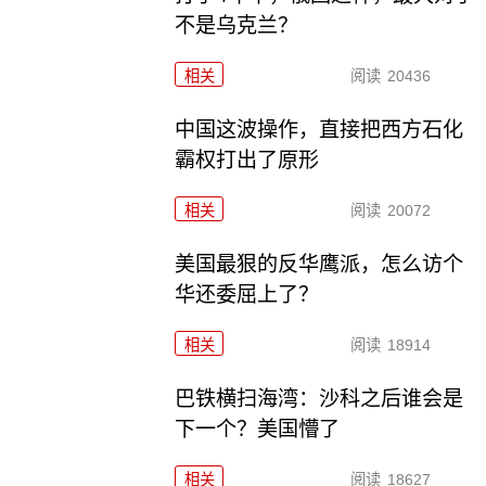
不是乌克兰？
相关
阅读
20436
中国这波操作，直接把西方石化
霸权打出了原形
相关
阅读
20072
美国最狠的反华鹰派，怎么访个
华还委屈上了？
相关
阅读
18914
巴铁横扫海湾：沙科之后谁会是
下一个？美国懵了
相关
阅读
18627