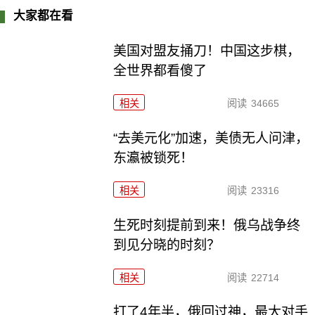
大家都在看
美国对盟友捅刀！中国这步棋，
全世界都看傻了
相关
阅读
34665
“去美元化”加速，美债无人问津，
东瀛被锁死！
相关
阅读
23316
生死时刻提前到来！俄乌战争终
到见分晓的时刻？
相关
阅读
22714
打了4年半，俄回过神，最大对手