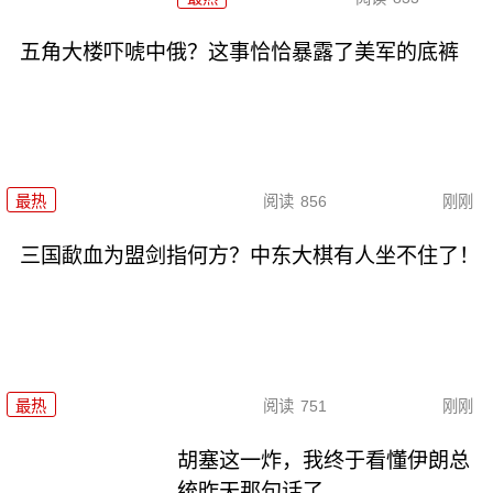
五角大楼吓唬中俄？这事恰恰暴露了美军的底裤
最热
阅读
856
刚刚
三国歃血为盟剑指何方？中东大棋有人坐不住了！
最热
阅读
751
刚刚
胡塞这一炸，我终于看懂伊朗总
统昨天那句话了