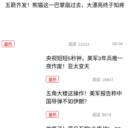
五箭齐发！熊猫这一巴掌扇过去，大漂亮终于知疼
08-06
最热
阅读
21013
央视短短5秒钟，美军3年兵推一
夜作废！亚太变天
最热
阅读
16847
五角大楼这操作！美军报告称中
国导弹不如伊朗？
最热
阅读
8979