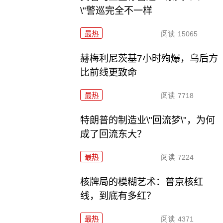
\"警巡完全不一样
最热
阅读
15065
赫梅利尼茨基7小时殉爆，乌后方
比前线更致命
最热
阅读
7718
特朗普的制造业\"回流梦\"，为何
成了回流东大？
最热
阅读
7224
核牌局的模糊艺术：普京核红
线，到底有多红？
最热
阅读
4371