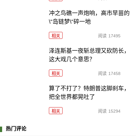
冲之鸟礁一声炮响，高市早苗的
\"岛链梦\"碎一地
相关
阅读
17495
泽连斯基一夜斩总理又砍防长，
这大戏几个意思？
相关
阅读
17458
算了不打了？特朗普这脚刹车，
把全世界都晃吐了
相关
阅读
15294
热门评论