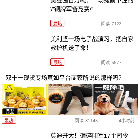
美狂囤百万吨：一场提前下注的
\"铜牌军备竞赛\"
最热
阅读
7123
美利坚一场电子战演习，把自家
救护机送了命！
最热
阅读
5977
双十一现货专场真如平台商家所说的那样吗？
最热
阅读
31145
4小时前
莫迪开大！砸碎印军17个司令