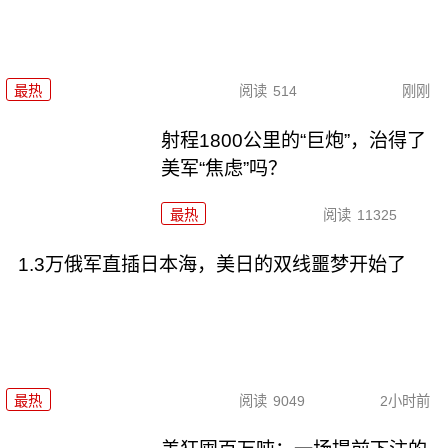
最热
阅读
514
刚刚
射程1800公里的“巨炮”，治得了
美军“焦虑”吗？
最热
阅读
11325
1.3万俄军直插日本海，美日的双线噩梦开始了
最热
阅读
9049
2小时前