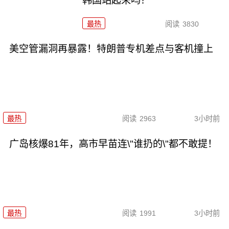
韩国站起来吗？
最热
阅读
3830
美空管漏洞再暴露！特朗普专机差点与客机撞上
最热
阅读
2963
3小时前
广岛核爆81年，高市早苗连\"谁扔的\"都不敢提！
最热
阅读
1991
3小时前