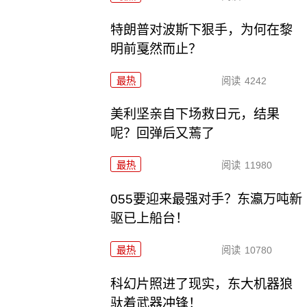
特朗普对波斯下狠手，为何在黎
明前戛然而止？
最热
阅读
4242
美利坚亲自下场救日元，结果
呢？回弹后又蔫了
最热
阅读
11980
055要迎来最强对手？东瀛万吨新
驱已上船台！
最热
阅读
10780
科幻片照进了现实，东大机器狼
驮着武器冲锋！