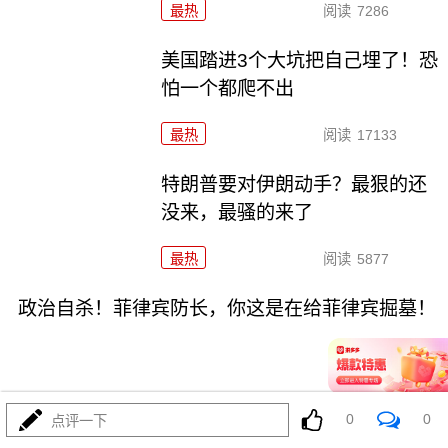
最热
阅读
7286
美国踏进3个大坑把自己埋了！恐
怕一个都爬不出
最热
阅读
17133
特朗普要对伊朗动手？最狠的还
没来，最骚的来了
最热
阅读
5877
政治自杀！菲律宾防长，你这是在给菲律宾掘墓！
0
0
点评一下
08-03
最热
阅读
6927