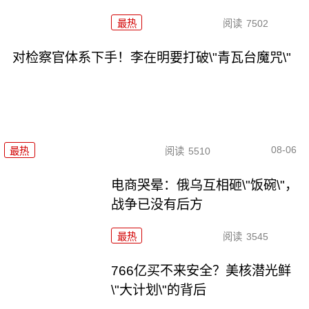
最热
阅读
7502
对检察官体系下手！李在明要打破\"青瓦台魔咒\"
08-06
最热
阅读
5510
电商哭晕：俄乌互相砸\"饭碗\"，
战争已没有后方
最热
阅读
3545
766亿买不来安全？美核潜光鲜
\"大计划\"的背后