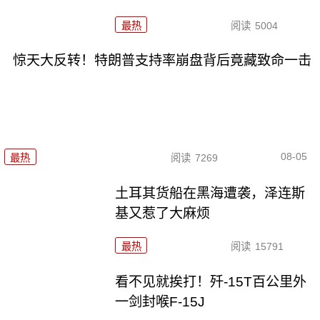
最热
阅读
5004
惊天大反转！特朗普支持率崩盘背后竟藏致命一击
08-05
最热
阅读
7269
土耳其货船在黑海遭袭，泽连斯
基又惹了大麻烦
最热
阅读
15791
看不见就挨打！歼-15T百公里外
一剑封喉F-15J