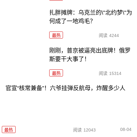
扎胖摊牌：乌克兰的\"北约梦\"为
何成了一地鸡毛？
最热
阅读
4244
刚刚，普京被逼亮出底牌！俄罗
斯要干大事了！
最热
阅读
15314
官宣“核常兼备”！六爷挂弹反航母，炸醒多少人
08-04
最热
阅读
12043