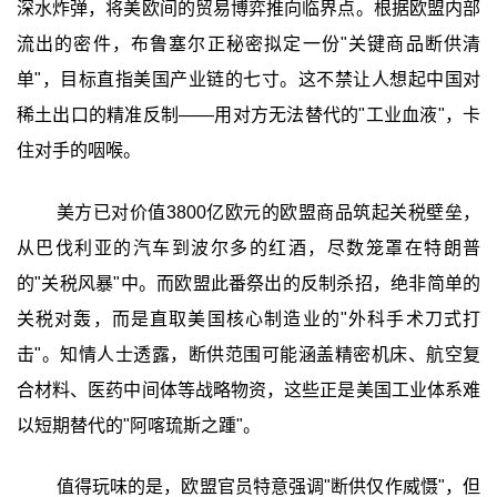
深水炸弹，将美欧间的贸易博弈推向临界点。根据欧盟内部
流出的密件，布鲁塞尔正秘密拟定一份"关键商品断供清
单"，目标直指美国产业链的七寸。这不禁让人想起中国对
稀土出口的精准反制——用对方无法替代的"工业血液"，卡
住对手的咽喉。
美方已对价值3800亿欧元的欧盟商品筑起关税壁垒，
从巴伐利亚的汽车到波尔多的红酒，尽数笼罩在特朗普
的"关税风暴"中。而欧盟此番祭出的反制杀招，绝非简单的
关税对轰，而是直取美国核心制造业的"外科手术刀式打
击"。知情人士透露，断供范围可能涵盖精密机床、航空复
合材料、医药中间体等战略物资，这些正是美国工业体系难
以短期替代的"阿喀琉斯之踵"。
值得玩味的是，欧盟官员特意强调"断供仅作威慑"，但