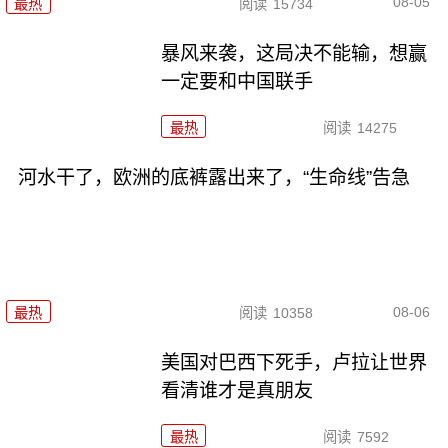
08-05
最热
阅读
15734
暴风来袭，这局决不能输，想赢
一定要和中国联手
最热
阅读
14275
河水干了，欧洲的底裤露出来了，“生命线”告急
08-06
最热
阅读
10358
美国对巴西下死手，卢拉让世界
看清谁才是真朋友
最热
阅读
7592