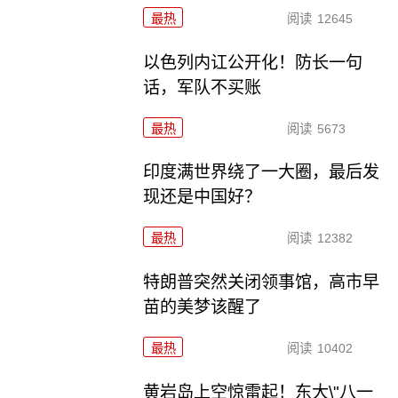
最热
阅读
12645
以色列内讧公开化！防长一句
话，军队不买账
最热
阅读
5673
印度满世界绕了一大圈，最后发
现还是中国好？
最热
阅读
12382
特朗普突然关闭领事馆，高市早
苗的美梦该醒了
最热
阅读
10402
黄岩岛上空惊雷起！东大\"八一