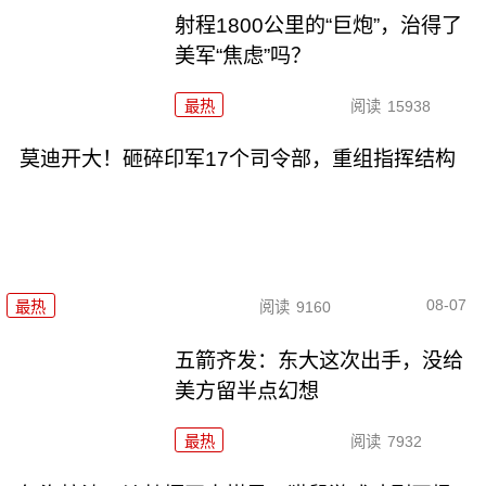
射程1800公里的“巨炮”，治得了
美军“焦虑”吗？
最热
阅读
15938
莫迪开大！砸碎印军17个司令部，重组指挥结构
08-07
最热
阅读
9160
五箭齐发：东大这次出手，没给
美方留半点幻想
最热
阅读
7932