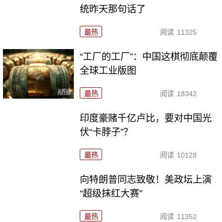
统昨天那句话了
最热
阅读
11325
“工厂的工厂”：中国这棋彻底颠覆
全球工业版图
最热
阅读
18342
印度豪赌千亿卢比，要对中国光
伏“卡脖子”？
最热
阅读
10128
向特朗普同志致敬！美政坛上演
“超级抹红大赛”
最热
阅读
11352