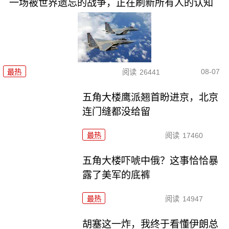
一场被世界遗忘的战争，正在刷新所有人的认知
08-07
最热
阅读
26441
五角大楼鹰派翘首盼进京，北京
连门缝都没给留
最热
阅读
17460
五角大楼吓唬中俄？这事恰恰暴
露了美军的底裤
最热
阅读
14947
胡塞这一炸，我终于看懂伊朗总