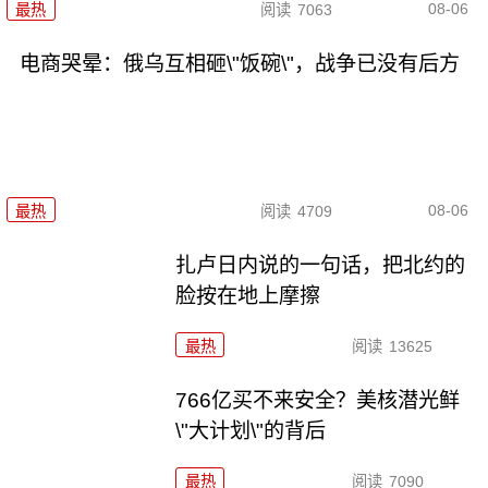
08-06
最热
阅读
7063
电商哭晕：俄乌互相砸\"饭碗\"，战争已没有后方
08-06
最热
阅读
4709
扎卢日内说的一句话，把北约的
脸按在地上摩擦
最热
阅读
13625
766亿买不来安全？美核潜光鲜
\"大计划\"的背后
最热
阅读
7090