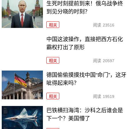
生死时刻提前到来！俄乌战争终
到见分晓的时刻？
相关
阅读
23516
中国这波操作，直接把西方石化
霸权打出了原形
相关
阅读
20597
德国偷偷摸摸找中国“命门”，这牙
呲得起来吗？
相关
阅读
19519
巴铁横扫海湾：沙科之后谁会是
下一个？美国懵了