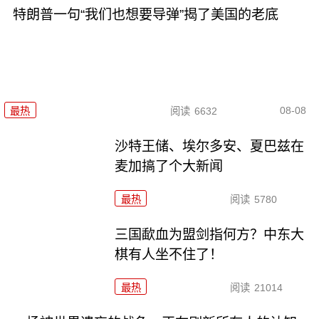
特朗普一句“我们也想要导弹”揭了美国的老底
08-08
最热
阅读
6632
沙特王储、埃尔多安、夏巴兹在
麦加搞了个大新闻
最热
阅读
5780
三国歃血为盟剑指何方？中东大
棋有人坐不住了！
最热
阅读
21014