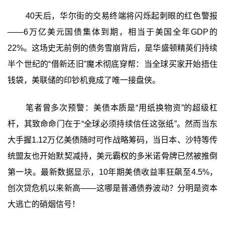
40天后，华尔街的交易终端将闪烁起刺眼的红色警报
——6万亿美元国债集体到期，相当于美国全年GDP的
22%。这场史无前例的债务雪崩背后，是华盛顿精英们持续
半个世纪的“借新还旧”魔术彻底穿帮：当全球买家开始捂住
钱袋，美联储的印钞机竟成了唯一接盘侠。
笔者曾多次预警：美债本质是“用纸换物资”的超级杠
杆，其致命命门在于“全球必须持续信任这张纸”。然而当东
大手握1.12万亿美债随时可作战略筹码，当日本、沙特等传
统盟友也开始默契减持，美元霸权的多米诺骨牌已然被推倒
第一块。最新数据显示，10年期美债收益率狂飙至4.5%，
创次贷危机以来新高——这哪是普通债券波动？分明是资本
大逃亡的硝烟信号！