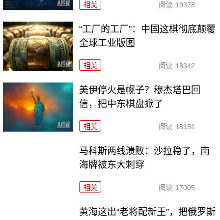
相关
阅读
19378
“工厂的工厂”：中国这棋彻底颠覆
全球工业版图
相关
阅读
18342
美伊停火是幌子？穆杰塔巴回
信，把中东棋盘掀了
相关
阅读
18151
马科斯两线溃败：沙拉稳了，南
海牌被东大刺穿
相关
阅读
17005
黄海这出“老将配新王”，把俄罗斯