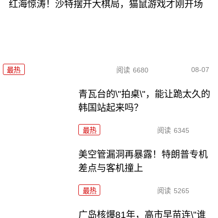
红海惊涛！沙特摆开大棋局，猫鼠游戏才刚开场
08-07
最热
阅读
6680
青瓦台的\"拍桌\"，能让跪太久的
韩国站起来吗？
最热
阅读
6345
美空管漏洞再暴露！特朗普专机
差点与客机撞上
最热
阅读
5265
广岛核爆81年，高市早苗连\"谁