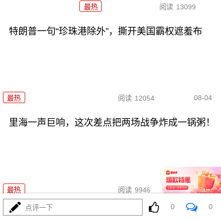
最热
阅读
13099
特朗普一句“珍珠港除外”，撕开美国霸权遮羞布
08-04
最热
阅读
12054
里海一声巨响，这次差点把两场战争炸成一锅粥！
08-05
最热
阅读
9946
0
0
点评一下
731！特高课还魂！高市早苗两把火烧穿日本国运