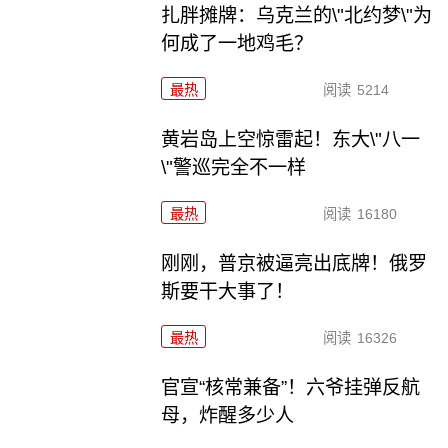
扎胖摊牌：乌克兰的\"北约梦\"为
何成了一地鸡毛？
最热
阅读
5214
黄岩岛上空惊雷起！东大\"八一
\"警巡完全不一样
最热
阅读
16180
刚刚，普京被逼亮出底牌！俄罗
斯要干大事了！
最热
阅读
16326
官宣“核常兼备”！六爷挂弹反航
母，炸醒多少人