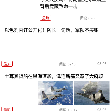
背后竟藏致命一击
最热
阅读
8266
以色列内讧公开化！防长一句话，军队不买账
08-05
最热
阅读
6745
土耳其货船在黑海遭袭，泽连斯基又惹了大麻烦
08-05
最热
阅读
16917