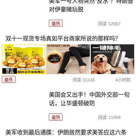
美军一号人物突然“反水”？特朗普
对伊豪赌玩脱
最热
阅读
12567
双十一现货专场真如平台商家所说的那样吗？
最热
阅读
31145
4小时前
美国会又出手！中国外交部一句
话，让华盛顿破防
最热
阅读
11959
美军收到最后通牒：伊朗居然要求美答应这六条