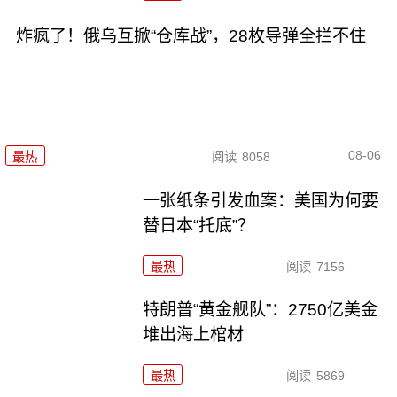
炸疯了！俄乌互掀“仓库战”，28枚导弹全拦不住
08-06
最热
阅读
8058
一张纸条引发血案：美国为何要
替日本“托底”？
最热
阅读
7156
特朗普“黄金舰队”：2750亿美金
堆出海上棺材
最热
阅读
5869