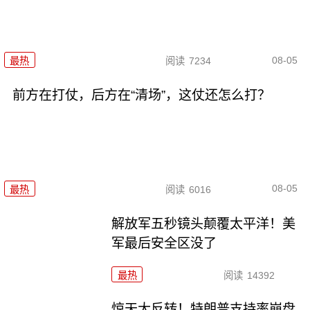
08-05
最热
阅读
7234
前方在打仗，后方在“清场”，这仗还怎么打？
08-05
最热
阅读
6016
解放军五秒镜头颠覆太平洋！美
军最后安全区没了
最热
阅读
14392
惊天大反转！特朗普支持率崩盘