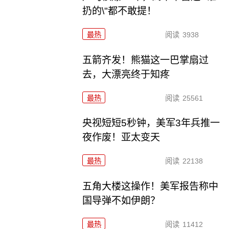
扔的\"都不敢提！
最热
阅读
3938
五箭齐发！熊猫这一巴掌扇过
去，大漂亮终于知疼
最热
阅读
25561
央视短短5秒钟，美军3年兵推一
夜作废！亚太变天
最热
阅读
22138
五角大楼这操作！美军报告称中
国导弹不如伊朗？
最热
阅读
11412