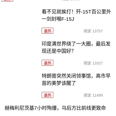
看不见就挨打！歼-15T百公里外
一剑封喉F-15J
最热
阅读
13757
印度满世界绕了一大圈，最后发
现还是中国好？
最热
阅读
13327
特朗普突然关闭领事馆，高市早
苗的美梦该醒了
最热
阅读
11499
赫梅利尼茨基7小时殉爆，乌后方比前线更致命