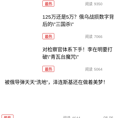
最热
阅读
9350
125万还是5万？俄乌战损数字背
后的\"三国杀\"
最热
阅读
7066
对检察官体系下手！李在明要打
破\"青瓦台魔咒\"
最热
阅读
5064
被俄导弹天天“洗地”，泽连斯基还在做着美梦！
08-06