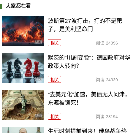
大家都在看
波斯第27波打击，打的不是靶
子，是美利坚命门
相关
阅读
24996
默茨的“川剧变脸”：德国政府对华
政策大转向？
相关
阅读
24339
“去美元化”加速，美债无人问津，
东瀛被锁死！
相关
阅读
23194
生死时刻提前到来！俄乌战争终