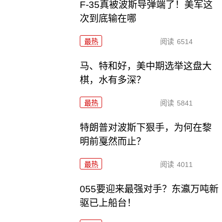
F-35真被波斯导弹端了！美军这
次到底输在哪
最热
阅读
6514
马、特和好，美中期选举这盘大
棋，水有多深？
最热
阅读
5841
特朗普对波斯下狠手，为何在黎
明前戛然而止？
最热
阅读
4011
055要迎来最强对手？东瀛万吨新
驱已上船台！