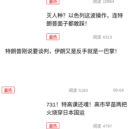
最热
阅读
10864
灭人种？以色列这波操作，连特
朗普面子都敢踩！
最热
阅读
6313
特朗普刚说要谈判，伊朗又是反手就是一巴掌！
08-04
最热
阅读
5183
731！特高课还魂！高市早苗两把
火烧穿日本国运
最热
阅读
4797