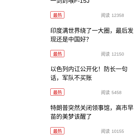
一剑封喉F-15J
最热
阅读
12358
印度满世界绕了一大圈，最后发
现还是中国好？
最热
阅读
12150
以色列内讧公开化！防长一句
话，军队不买账
最热
阅读
5458
特朗普突然关闭领事馆，高市早
苗的美梦该醒了
最热
阅读
10155