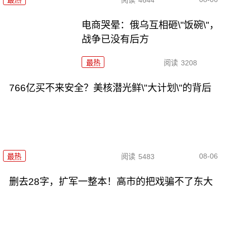
最热
阅读
4644
电商哭晕：俄乌互相砸\"饭碗\"，
战争已没有后方
最热
阅读
3208
766亿买不来安全？美核潜光鲜\"大计划\"的背后
08-06
最热
阅读
5483
删去28字，扩军一整本！高市的把戏骗不了东大