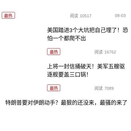
08-03
最热
阅读
10517
美国踏进3个大坑把自己埋了！恐
怕一个都爬不出
最热
阅读
16762
上将一封信捅破天！美军五艘驱
逐舰要盖三口锅！
最热
阅读
7089
特朗普要对伊朗动手？最狠的还没来，最骚的来了