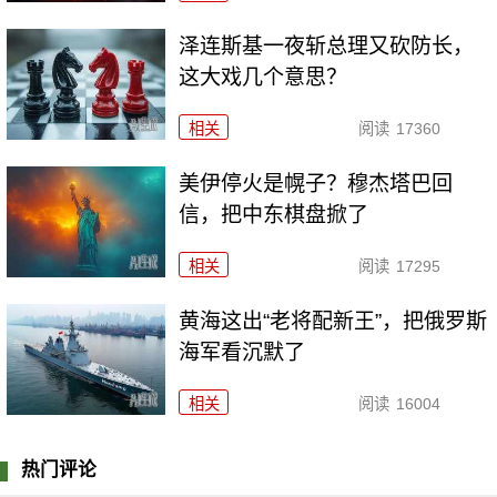
泽连斯基一夜斩总理又砍防长，
这大戏几个意思？
相关
阅读
17360
美伊停火是幌子？穆杰塔巴回
信，把中东棋盘掀了
相关
阅读
17295
黄海这出“老将配新王”，把俄罗斯
海军看沉默了
相关
阅读
16004
热门评论