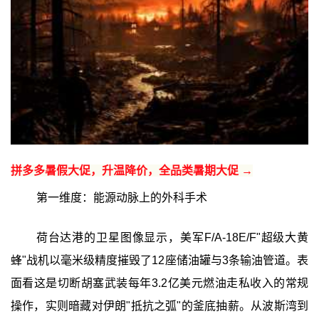
拼多多暑假大促，升温降价，全品类暑期大促 →
第一维度：能源动脉上的外科手术
荷台达港的卫星图像显示，美军F/A-18E/F"超级大黄
蜂"战机以毫米级精度摧毁了12座储油罐与3条输油管道。表
面看这是切断胡塞武装每年3.2亿美元燃油走私收入的常规
操作，实则暗藏对伊朗"抵抗之弧"的釜底抽薪。从波斯湾到