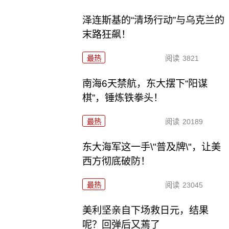
泽连斯基的“清场行动”与乌克兰的
末路狂飙！
最热
阅读
3821
南海6天禁航，东大摆下“阳谋
棋”，锤炼铁拳头！
最热
阅读
20189
东大海军这一手\"普及牌\"，让美
西方彻底破防！
最热
阅读
23045
美利坚亲自下场救日元，结果
呢？回弹后又蔫了