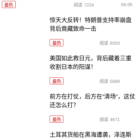
08-05
最热
阅读
7224
惊天大反转！特朗普支持率崩盘
背后竟藏致命一击
最热
阅读
6933
美国如此救日元，背后藏着三重
收割日本的阳谋！
最热
阅读
5688
前方在打仗，后方在“清场”，这仗
还怎么打？
最热
阅读
4671
土耳其货船在黑海遭袭，泽连斯