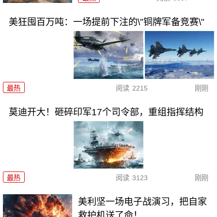
美狂囤百万吨：一场提前下注的\"铜牌军备竞赛\"
最热
阅读
2215
刚刚
莫迪开大！砸碎印军17个司令部，重组指挥结构
最热
阅读
3123
刚刚
美利坚一场电子战演习，把自家
救护机送了命！