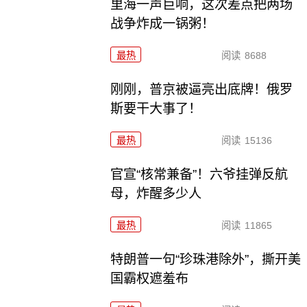
里海一声巨响，这次差点把两场
战争炸成一锅粥！
最热
阅读
8688
刚刚，普京被逼亮出底牌！俄罗
斯要干大事了！
最热
阅读
15136
官宣“核常兼备”！六爷挂弹反航
母，炸醒多少人
最热
阅读
11865
特朗普一句“珍珠港除外”，撕开美
国霸权遮羞布