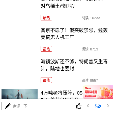
对乌稀土\"摊牌\"
最热
阅读
10233
普京不忍了！俄突破禁忌，猛轰
美资无人机工厂
最热
阅读
8713
海锁波斯还不够，特朗普又生毒
计，陆地也要封
最热
阅读
8557
4万吨老将压阵，054B新锐亮
相：美菲仔细品品
0
0
点评一下
最热
阅读
8311