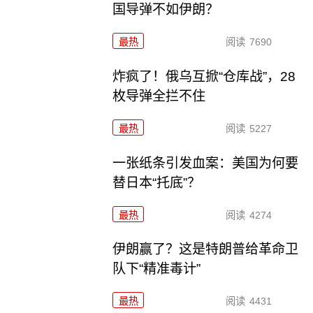
国导弹不如伊朗？
最热
阅读
7690
炸疯了！俄乌互掀“仓库战”，28
枚导弹全拦不住
最热
阅读
5227
一张纸条引发血案：美国为何要
替日本“托底”？
最热
阅读
4274
伊朗赢了？这是特朗普给革命卫
队下“精准毒计”
最热
阅读
4431