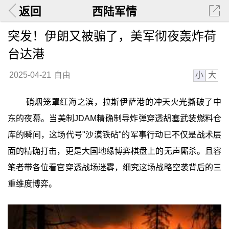
返回
西陆军情
突发！伊朗又被骗了，美军彻夜轰炸荷
台达港
小
大
2025-04-21
自由
硝烟笼罩红海之滨，拉斯伊萨港的冲天火光撕破了中
东的夜幕。当美制JDAM精确制导炸弹穿透胡塞武装燃料仓
库的瞬间，这场代号"沙漠铁砧"的军事行动已不仅是战术层
面的精确打击，更是大国地缘博弈棋盘上的无声厮杀。且容
笔者带各位看官穿透战场迷雾，细究这场战略空袭背后的三
重维度博弈。