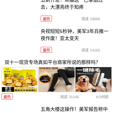
五箭齐发！熊猫这一巴掌扇过
去，大漂亮终于知疼
最热
阅读
19056
央视短短5秒钟，美军3年兵推一
夜作废！亚太变天
最热
阅读
14162
双十一现货专场真如平台商家所说的那样吗？
最热
阅读
31145
4小时前
五角大楼这操作！美军报告称中