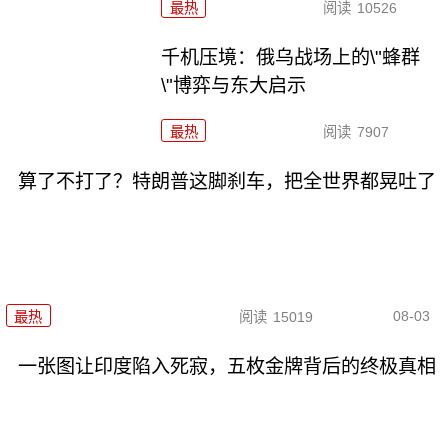
最热
阅读
10526
千机压境：俄乌战场上的\"蜂群
\"博弈与东大启示
最热
阅读
7907
算了不打了？特朗普这脚刹车，把全世界都晃吐了
08-03
最热
阅读
15019
一张图让印度陷入死寂，五枚金牌背后的终极真相