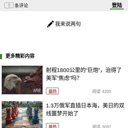
登陆
0
条评论
我来说两句
更多精彩内容
射程1800公里的“巨炮”，治得了
美军“焦虑”吗？
最热
阅读
4200
1.3万俄军直插日本海，美日的双
线噩梦开始了
最热
阅读
3097