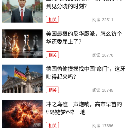
到见分晓的时刻？
相关
阅读
22511
美国最狠的反华鹰派，怎么访个
华还委屈上了？
相关
阅读
18778
德国偷偷摸摸找中国“命门”，这牙
呲得起来吗？
相关
阅读
18745
冲之鸟礁一声炮响，高市早苗的
\"岛链梦\"碎一地
相关
阅读
17396