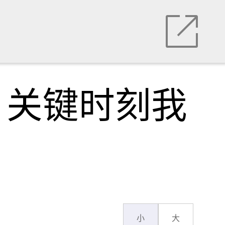
，关键时刻我
小
大