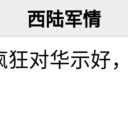
西陆军情
疯狂对华示好