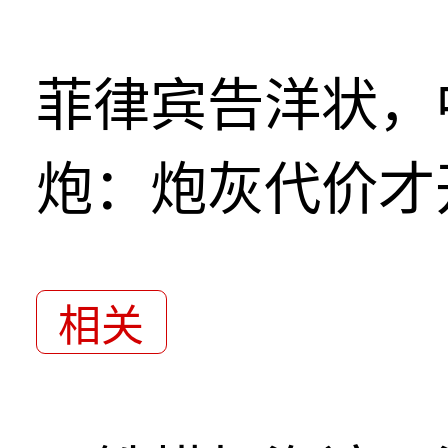
菲律宾告洋状，
炮：炮灰代价才
相关