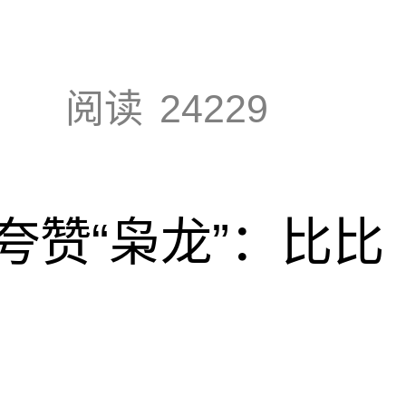
阅读
24229
夸赞“枭龙”：比比