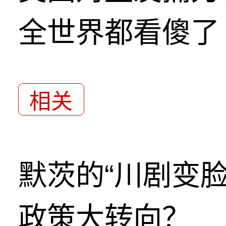
全世界都看傻了
相关
默茨的“川剧变
政策大转向？