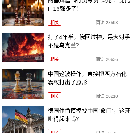
阿塞拜疆飞行员夸赞“枭龙”：比比
F-16强多了！
相关
阅读
23593
打了4年半，俄回过神，最大对手
不是乌克兰？
相关
阅读
20636
中国这波操作，直接把西方石化
霸权打出了原形
相关
阅读
20218
德国偷偷摸摸找中国“命门”，这牙
呲得起来吗？