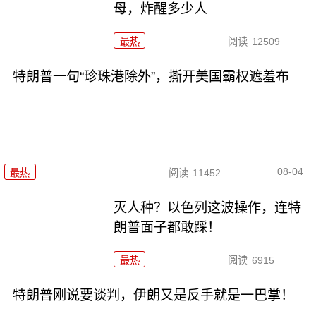
母，炸醒多少人
最热
阅读
12509
特朗普一句“珍珠港除外”，撕开美国霸权遮羞布
08-04
最热
阅读
11452
灭人种？以色列这波操作，连特
朗普面子都敢踩！
最热
阅读
6915
特朗普刚说要谈判，伊朗又是反手就是一巴掌！