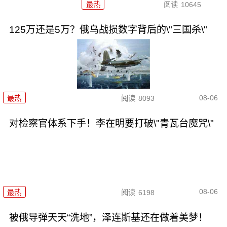
最热
阅读
10645
125万还是5万？俄乌战损数字背后的\"三国杀\"
08-06
最热
阅读
8093
对检察官体系下手！李在明要打破\"青瓦台魔咒\"
08-06
最热
阅读
6198
被俄导弹天天“洗地”，泽连斯基还在做着美梦！