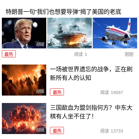
特朗普一句“我们也想要导弹”揭了美国的老底
最热
阅读
1
刚刚
一场被世界遗忘的战争，正在刷
新所有人的认知
最热
阅读
19587
三国歃血为盟剑指何方？中东大
棋有人坐不住了！
最热
阅读
13733