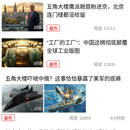
五角大楼鹰派翘首盼进京，北京
连门缝都没给留
最热
阅读
13113
“工厂的工厂”：中国这棋彻底颠覆
全球工业版图
最热
阅读
12835
五角大楼吓唬中俄？这事恰恰暴露了美军的底裤
最热
阅读
10859
4小时前