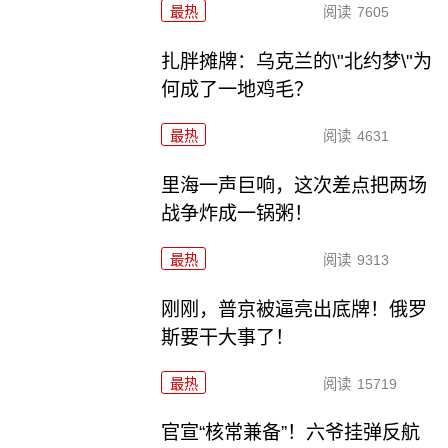
最热
阅读
7605
扎胖摊牌：乌克兰的\"北约梦\"为
何成了一地鸡毛？
最热
阅读
4631
里海一声巨响，这次差点把两场
战争炸成一锅粥！
最热
阅读
9313
刚刚，普京被逼亮出底牌！俄罗
斯要干大事了！
最热
阅读
15719
官宣“核常兼备”！六爷挂弹反航