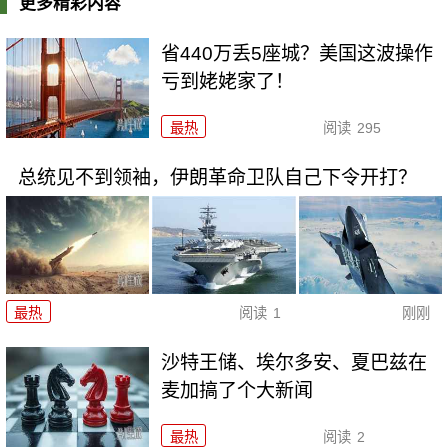
更多精彩内容
省440万丢5座城？美国这波操作
亏到姥姥家了！
最热
阅读
295
总统见不到领袖，伊朗革命卫队自己下令开打？
最热
阅读
1
刚刚
沙特王储、埃尔多安、夏巴兹在
麦加搞了个大新闻
最热
阅读
2