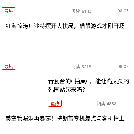
08-07
最热
阅读
6180
红海惊涛！沙特摆开大棋局，猫鼠游戏才刚开场
08-07
最热
阅读
5218
青瓦台的\"拍桌\"，能让跪太久的
韩国站起来吗？
最热
阅读
4858
美空管漏洞再暴露！特朗普专机差点与客机撞上