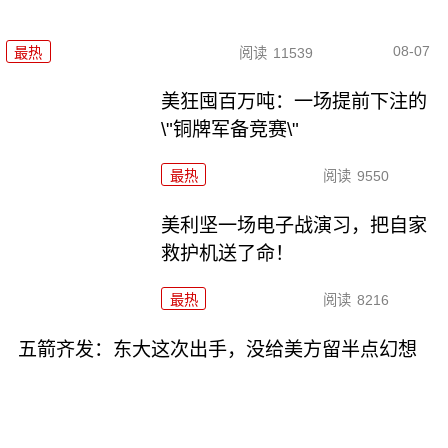
08-07
最热
阅读
11539
美狂囤百万吨：一场提前下注的
\"铜牌军备竞赛\"
最热
阅读
9550
美利坚一场电子战演习，把自家
救护机送了命！
最热
阅读
8216
五箭齐发：东大这次出手，没给美方留半点幻想