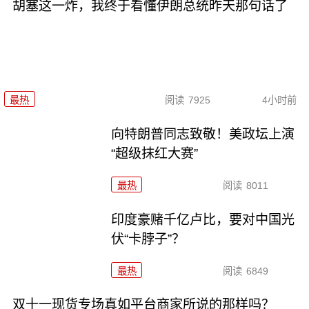
胡塞这一炸，我终于看懂伊朗总统昨天那句话了
最热
阅读
7925
4小时前
向特朗普同志致敬！美政坛上演
“超级抹红大赛”
最热
阅读
8011
印度豪赌千亿卢比，要对中国光
伏“卡脖子”？
最热
阅读
6849
双十一现货专场真如平台商家所说的那样吗？