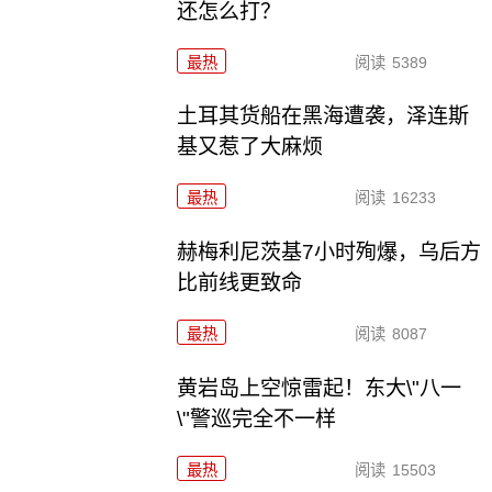
还怎么打？
最热
阅读
5389
土耳其货船在黑海遭袭，泽连斯
基又惹了大麻烦
最热
阅读
16233
赫梅利尼茨基7小时殉爆，乌后方
比前线更致命
最热
阅读
8087
黄岩岛上空惊雷起！东大\"八一
\"警巡完全不一样
最热
阅读
15503