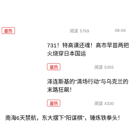
08-04
最热
阅读
5769
731！特高课还魂！高市早苗两把
火烧穿日本国运
最热
阅读
5355
泽连斯基的“清场行动”与乌克兰的
末路狂飙！
最热
阅读
4330
南海6天禁航，东大摆下“阳谋棋”，锤炼铁拳头！