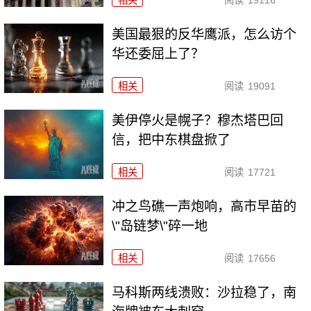
相关
阅读
19116
美国最狠的反华鹰派，怎么访个
华还委屈上了？
相关
阅读
19091
美伊停火是幌子？穆杰塔巴回
信，把中东棋盘掀了
相关
阅读
17721
冲之鸟礁一声炮响，高市早苗的
\"岛链梦\"碎一地
相关
阅读
17656
马科斯两线溃败：沙拉稳了，南