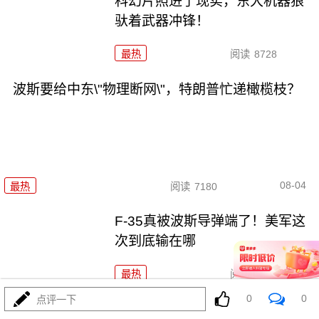
科幻片照进了现实，东大机器狼
驮着武器冲锋！
最热
阅读
8728
波斯要给中东\"物理断网\"，特朗普忙递橄榄枝？
08-04
最热
阅读
7180
F-35真被波斯导弹端了！美军这
次到底输在哪
最热
阅读
6995
0
0
点评一下
马、特和好，美中期选举这盘大