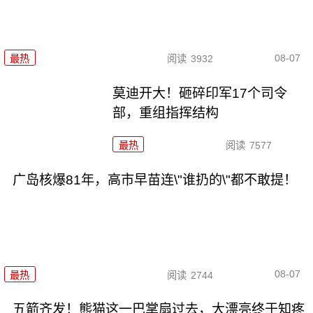
08-07
最热
阅读
3932
莫迪开大！砸碎印军17个司令
部，重组指挥结构
最热
阅读
7577
广岛核爆81年，高市早苗连\"谁扔的\"都不敢提！
08-07
最热
阅读
2744
五箭齐发！熊猫这一巴掌扇过去，大漂亮终于知疼