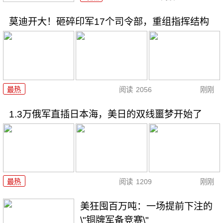
莫迪开大！砸碎印军17个司令部，重组指挥结构
最热
阅读
2056
刚刚
1.3万俄军直插日本海，美日的双线噩梦开始了
最热
阅读
1209
刚刚
美狂囤百万吨：一场提前下注的
\"铜牌军备竞赛\"