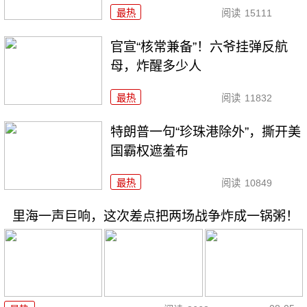
最热
阅读
15111
官宣“核常兼备”！六爷挂弹反航
母，炸醒多少人
最热
阅读
11832
特朗普一句“珍珠港除外”，撕开美
国霸权遮羞布
最热
阅读
10849
里海一声巨响，这次差点把两场战争炸成一锅粥！