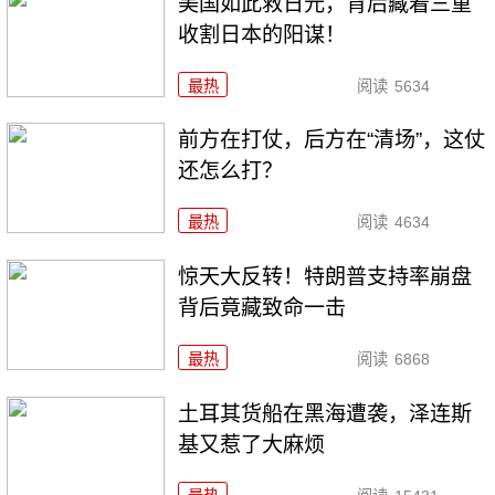
美国如此救日元，背后藏着三重
收割日本的阳谋！
最热
阅读
5634
前方在打仗，后方在“清场”，这仗
还怎么打？
最热
阅读
4634
惊天大反转！特朗普支持率崩盘
背后竟藏致命一击
最热
阅读
6868
土耳其货船在黑海遭袭，泽连斯
基又惹了大麻烦