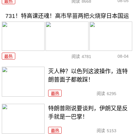
08-05
最热
阅读
8668
731！特高课还魂！高市早苗两把火烧穿日本国运
08-04
最热
阅读
4781
灭人种？以色列这波操作，连特
朗普面子都敢踩！
最热
阅读
6295
特朗普刚说要谈判，伊朗又是反
手就是一巴掌！
最热
阅读
5153