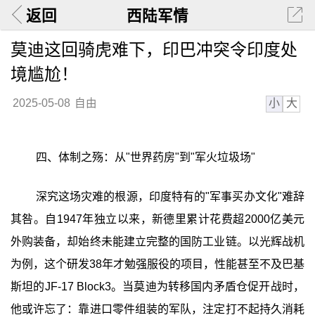
返回
西陆军情
莫迪这回骑虎难下，印巴冲突令印度处
境尴尬！
小
大
2025-05-08
自由
四、体制之殇：从"世界药房"到"军火垃圾场"
深究这场灾难的根源，印度特有的"军事买办文化"难辞
其咎。自1947年独立以来，新德里累计花费超2000亿美元
外购装备，却始终未能建立完整的国防工业链。以光辉战机
为例，这个研发38年才勉强服役的项目，性能甚至不及巴基
斯坦的JF-17 Block3。当莫迪为转移国内矛盾仓促开战时，
他或许忘了：靠进口零件组装的军队，注定打不起持久消耗