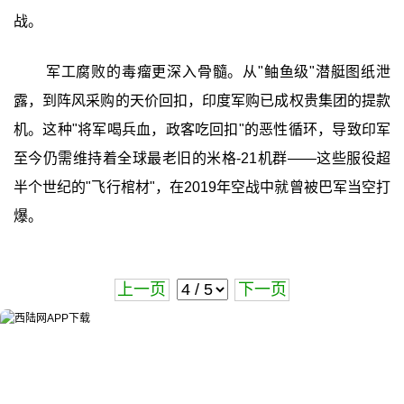
战。
军工腐败的毒瘤更深入骨髓。从"鲉鱼级"潜艇图纸泄
露，到阵风采购的天价回扣，印度军购已成权贵集团的提款
机。这种"将军喝兵血，政客吃回扣"的恶性循环，导致印军
至今仍需维持着全球最老旧的米格-21机群——这些服役超
半个世纪的"飞行棺材"，在2019年空战中就曾被巴军当空打
爆。
上一页
下一页