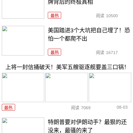
牌背后的终极真相
最热
阅读
10500
美国踏进3个大坑把自己埋了！恐
怕一个都爬不出
最热
阅读
16717
上将一封信捅破天！美军五艘驱逐舰要盖三口锅！
08-03
最热
阅读
7069
特朗普要对伊朗动手？最狠的还
没来，最骚的来了