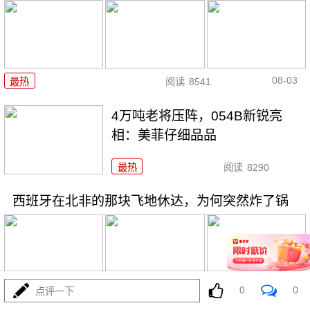
08-03
最热
阅读
8541
4万吨老将压阵，054B新锐亮
相：美菲仔细品品
最热
阅读
8290
西班牙在北非的那块飞地休达，为何突然炸了锅
0
0
点评一下
08-03
最热
阅读
3910