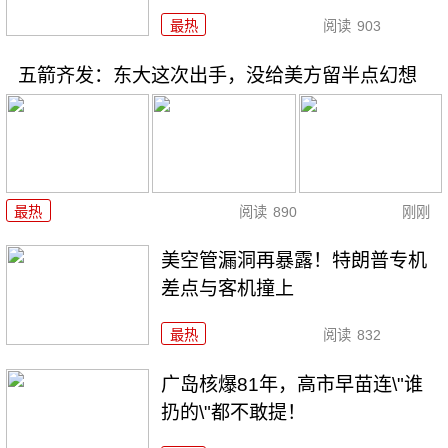
最热
阅读
903
五箭齐发：东大这次出手，没给美方留半点幻想
最热
阅读
890
刚刚
美空管漏洞再暴露！特朗普专机
差点与客机撞上
最热
阅读
832
广岛核爆81年，高市早苗连\"谁
扔的\"都不敢提！