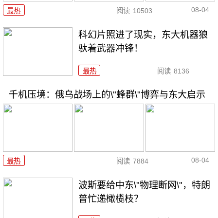
08-04
最热
阅读
10503
科幻片照进了现实，东大机器狼
驮着武器冲锋！
最热
阅读
8136
千机压境：俄乌战场上的\"蜂群\"博弈与东大启示
08-04
最热
阅读
7884
波斯要给中东\"物理断网\"，特朗
普忙递橄榄枝？