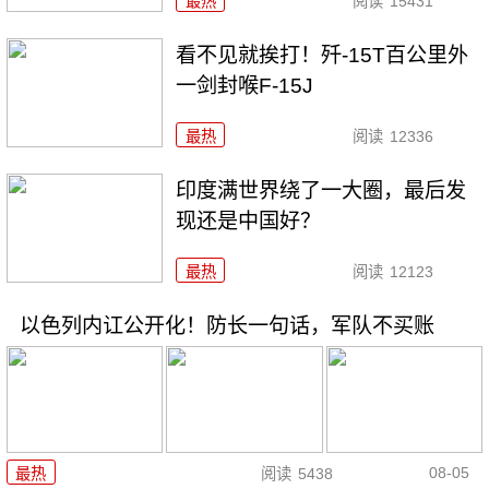
最热
阅读
15431
看不见就挨打！歼-15T百公里外
一剑封喉F-15J
最热
阅读
12336
印度满世界绕了一大圈，最后发
现还是中国好？
最热
阅读
12123
以色列内讧公开化！防长一句话，军队不买账
08-05
最热
阅读
5438