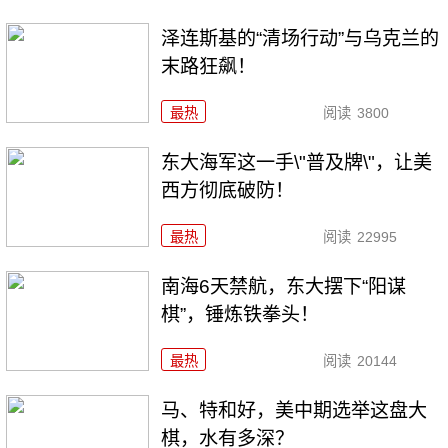
泽连斯基的“清场行动”与乌克兰的
末路狂飙！
最热
阅读
3800
东大海军这一手\"普及牌\"，让美
西方彻底破防！
最热
阅读
22995
南海6天禁航，东大摆下“阳谋
棋”，锤炼铁拳头！
最热
阅读
20144
马、特和好，美中期选举这盘大
棋，水有多深？