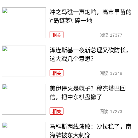
冲之鸟礁一声炮响，高市早苗的
\"岛链梦\"碎一地
相关
阅读
17377
泽连斯基一夜斩总理又砍防长，
这大戏几个意思？
相关
阅读
17348
美伊停火是幌子？穆杰塔巴回
信，把中东棋盘掀了
相关
阅读
17273
马科斯两线溃败：沙拉稳了，南
海牌被东大刺穿