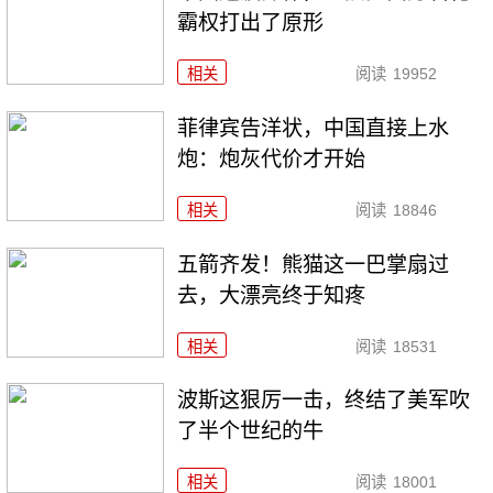
霸权打出了原形
相关
阅读
19952
菲律宾告洋状，中国直接上水
炮：炮灰代价才开始
相关
阅读
18846
五箭齐发！熊猫这一巴掌扇过
去，大漂亮终于知疼
相关
阅读
18531
波斯这狠厉一击，终结了美军吹
了半个世纪的牛
相关
阅读
18001