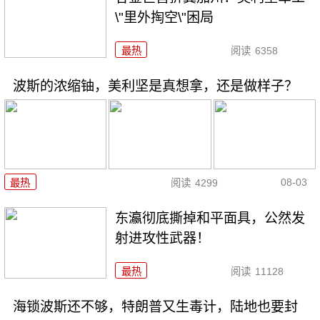
\"里外掏空\"困局
最热
阅读
6358
波斯的浓缩铀，美利坚是真想拿，还是做样子？
08-03
最热
阅读
4299
东瀛彻底撕掉和平面具，公然发
射进攻性武器！
最热
阅读
11128
海锁波斯还不够，特朗普又生毒计，陆地也要封