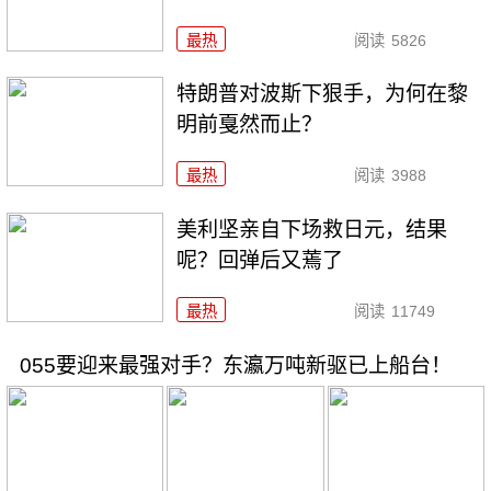
最热
阅读
5826
特朗普对波斯下狠手，为何在黎
明前戛然而止？
最热
阅读
3988
美利坚亲自下场救日元，结果
呢？回弹后又蔫了
最热
阅读
11749
055要迎来最强对手？东瀛万吨新驱已上船台！