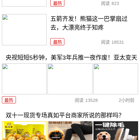
最热
阅读
823
五箭齐发！熊猫这一巴掌扇过
去，大漂亮终于知疼
最热
阅读
18531
央视短短5秒钟，美军3年兵推一夜作废！亚太变天
最热
阅读
13528
2小时前
双十一现货专场真如平台商家所说的那样吗？