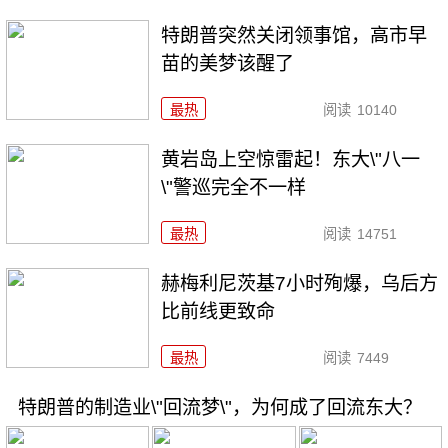
特朗普突然关闭领事馆，高市早
苗的美梦该醒了
最热
阅读
10140
黄岩岛上空惊雷起！东大\"八一
\"警巡完全不一样
最热
阅读
14751
赫梅利尼茨基7小时殉爆，乌后方
比前线更致命
最热
阅读
7449
特朗普的制造业\"回流梦\"，为何成了回流东大？