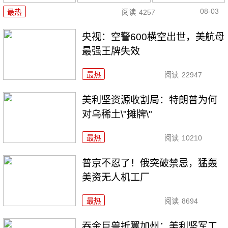
08-03
最热
阅读
4257
央视：空警600横空出世，美航母
最强王牌失效
最热
阅读
22947
美利坚资源收割局：特朗普为何
对乌稀土\"摊牌\"
最热
阅读
10210
普京不忍了！俄突破禁忌，猛轰
美资无人机工厂
最热
阅读
8694
吞金巨兽折翼加州：美利坚军工