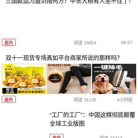
三国歃血为盟剑指何方？中东大棋有人坐不住了！
08-07
最热
阅读
18854
双十一现货专场真如平台商家所说的那样吗？
最热
阅读
31145
4小时前
“工厂的工厂”：中国这棋彻底颠覆
全球工业版图