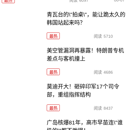
最热
阅读
6097
青瓦台的\"拍桌\"，能让跪太久的
韩国站起来吗？
最热
阅读
5710
美空管漏洞再暴露！特朗普专机
差点与客机撞上
最热
阅读
4686
莫迪开大！砸碎印军17个司令
部，重组指挥结构
最热
阅读
8437
广岛核爆81年，高市早苗连\"谁