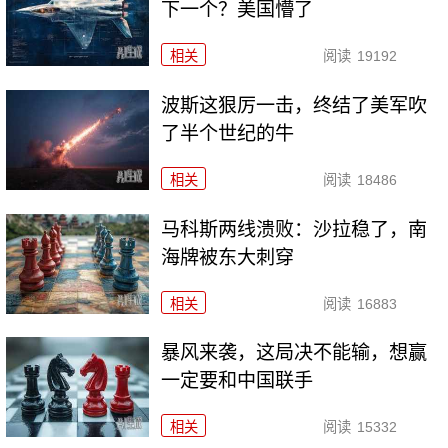
下一个？美国懵了
相关
阅读
19192
波斯这狠厉一击，终结了美军吹
了半个世纪的牛
相关
阅读
18486
马科斯两线溃败：沙拉稳了，南
海牌被东大刺穿
相关
阅读
16883
暴风来袭，这局决不能输，想赢
一定要和中国联手
相关
阅读
15332