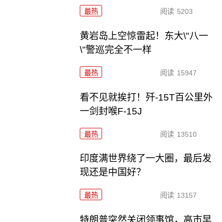
最热
阅读
5203
黄岩岛上空惊雷起！东大\"八一
\"警巡完全不一样
最热
阅读
15947
看不见就挨打！歼-15T百公里外
一剑封喉F-15J
最热
阅读
13510
印度满世界绕了一大圈，最后发
现还是中国好？
最热
阅读
13157
特朗普突然关闭领事馆，高市早