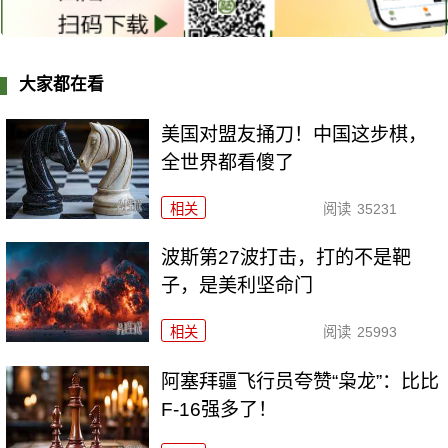
大家都在看
美国对盟友捅刀！中国这步棋，
全世界都看傻了
相关
阅读
35231
波斯第27波打击，打的不是靶
子，是美利坚命门
相关
阅读
25993
阿塞拜疆飞行员夸赞“枭龙”：比比
F-16强多了！