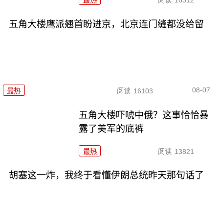
最热
阅读
16312
五角大楼鹰派翘首盼进京，北京连门缝都没给留
08-07
最热
阅读
16103
五角大楼吓唬中俄？这事恰恰暴
露了美军的底裤
最热
阅读
13821
胡塞这一炸，我终于看懂伊朗总统昨天那句话了