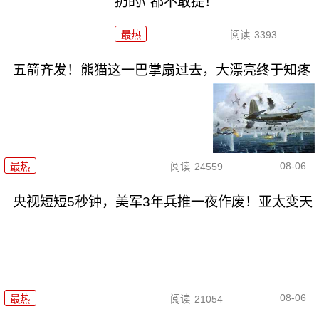
扔的\"都不敢提！
最热
阅读
3393
五箭齐发！熊猫这一巴掌扇过去，大漂亮终于知疼
08-06
最热
阅读
24559
央视短短5秒钟，美军3年兵推一夜作废！亚太变天
08-06
最热
阅读
21054