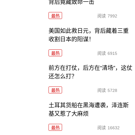
背后竟藏致命一击
最热
阅读
7992
美国如此救日元，背后藏着三重
收割日本的阳谋！
最热
阅读
6915
前方在打仗，后方在“清场”，这仗
还怎么打？
最热
阅读
5728
土耳其货船在黑海遭袭，泽连斯
基又惹了大麻烦
最热
阅读
16632