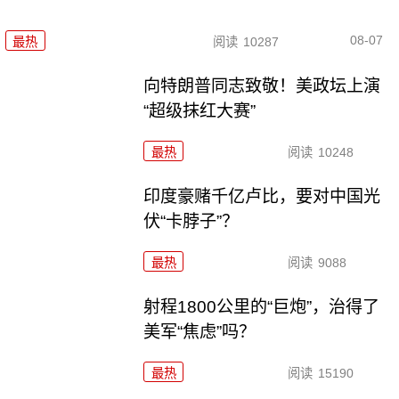
08-07
最热
阅读
10287
向特朗普同志致敬！美政坛上演
“超级抹红大赛”
最热
阅读
10248
印度豪赌千亿卢比，要对中国光
伏“卡脖子”？
最热
阅读
9088
射程1800公里的“巨炮”，治得了
美军“焦虑”吗？
最热
阅读
15190