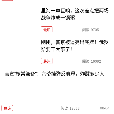
里海一声巨响，这次差点把两场
战争炸成一锅粥！
最热
阅读
9705
刚刚，普京被逼亮出底牌！俄罗
斯要干大事了！
最热
阅读
16092
官宣“核常兼备”！六爷挂弹反航母，炸醒多少人
08-04
最热
阅读
12863