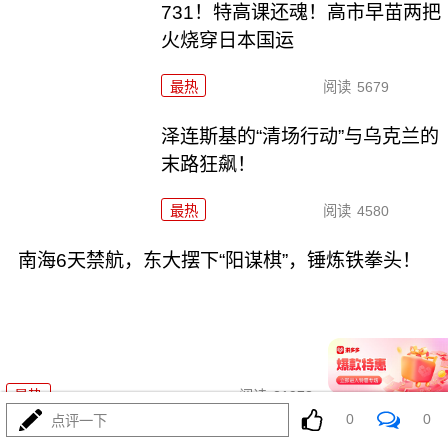
731！特高课还魂！高市早苗两把
火烧穿日本国运
最热
阅读
5679
泽连斯基的“清场行动”与乌克兰的
末路狂飙！
最热
阅读
4580
南海6天禁航，东大摆下“阳谋棋”，锤炼铁拳头！
08-04
最热
阅读
21973
0
0
点评一下
美利坚亲自下场救日元，结果呢？回弹后又蔫了