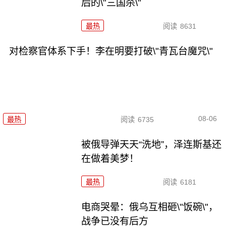
后的\"三国杀\"
最热
阅读
8631
对检察官体系下手！李在明要打破\"青瓦台魔咒\"
08-06
最热
阅读
6735
被俄导弹天天“洗地”，泽连斯基还
在做着美梦！
最热
阅读
6181
电商哭晕：俄乌互相砸\"饭碗\"，
战争已没有后方