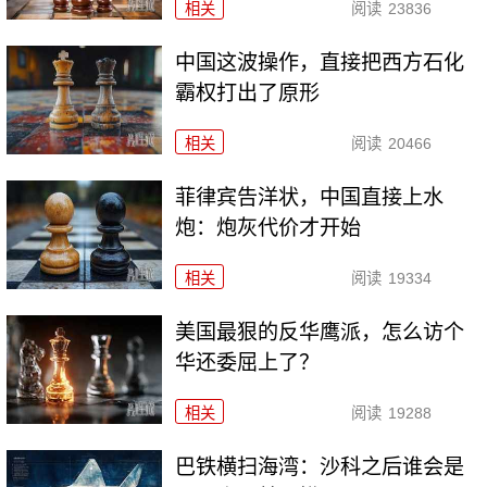
相关
阅读
23836
中国这波操作，直接把西方石化
霸权打出了原形
相关
阅读
20466
菲律宾告洋状，中国直接上水
炮：炮灰代价才开始
相关
阅读
19334
美国最狠的反华鹰派，怎么访个
华还委屈上了？
相关
阅读
19288
巴铁横扫海湾：沙科之后谁会是