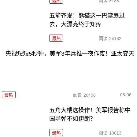
最热
阅读
3188
五箭齐发！熊猫这一巴掌扇过
去，大漂亮终于知疼
最热
阅读
24182
央视短短5秒钟，美军3年兵推一夜作废！亚太变天
08-06
最热
阅读
20498
五角大楼这操作！美军报告称中
国导弹不如伊朗？
最热
阅读
10613