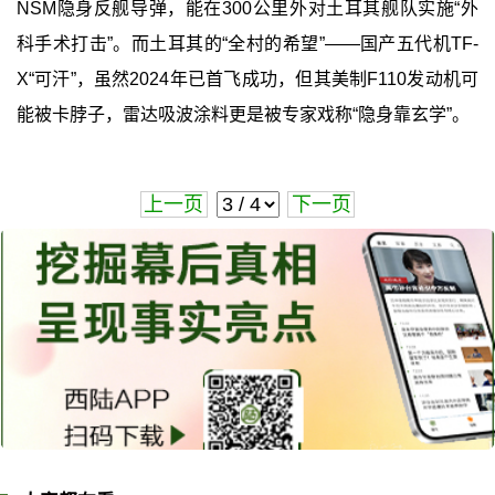
NSM隐身反舰导弹，能在300公里外对土耳其舰队实施“外
科手术打击”。而土耳其的“全村的希望”——国产五代机TF-
X“可汗”，虽然2024年已首飞成功，但其美制F110发动机可
能被卡脖子，雷达吸波涂料更是被专家戏称“隐身靠玄学”。
上一页
下一页