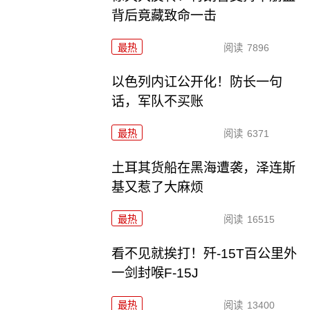
背后竟藏致命一击
最热
阅读
7896
以色列内讧公开化！防长一句
话，军队不买账
最热
阅读
6371
土耳其货船在黑海遭袭，泽连斯
基又惹了大麻烦
最热
阅读
16515
看不见就挨打！歼-15T百公里外
一剑封喉F-15J
最热
阅读
13400