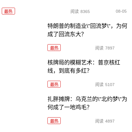
08-05
最热
阅读
8365
特朗普的制造业\"回流梦\"，为何
成了回流东大？
最热
阅读
7897
核牌局的模糊艺术：普京核红
线，到底有多红？
最热
阅读
5107
扎胖摊牌：乌克兰的\"北约梦\"为
何成了一地鸡毛？
最热
阅读
4897