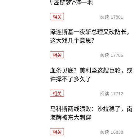
\"岛链梦\"碎一地
相关
阅读
17801
泽连斯基一夜斩总理又砍防长，
这大戏几个意思？
相关
阅读
17785
血条见底？美利坚这艘巨轮，或
许撑不了多久了
相关
阅读
17712
马科斯两线溃败：沙拉稳了，南
海牌被东大刺穿
相关
阅读
16838