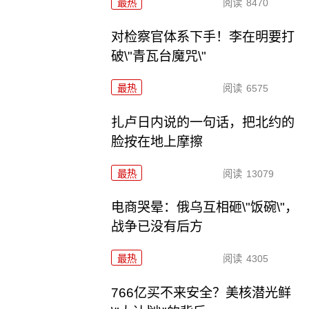
最热
阅读
8470
对检察官体系下手！李在明要打
破\"青瓦台魔咒\"
最热
阅读
6575
扎卢日内说的一句话，把北约的
脸按在地上摩擦
最热
阅读
13079
电商哭晕：俄乌互相砸\"饭碗\"，
战争已没有后方
最热
阅读
4305
766亿买不来安全？美核潜光鲜