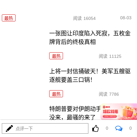
08-03
最热
阅读
16054
一张图让印度陷入死寂，五枚金
牌背后的终极真相
最热
阅读
11125
上将一封信捅破天！美军五艘驱
逐舰要盖三口锅！
最热
阅读
7786
特朗普要对伊朗动手？最狠的还
没来，最骚的来了
0
0
点评一下
最热
阅读
6336