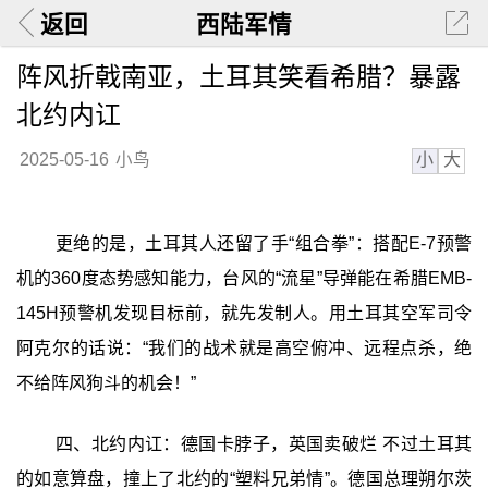
返回
西陆军情
阵风折戟南亚，土耳其笑看希腊？暴露
北约内讧
小
大
2025-05-16
小鸟
更绝的是，土耳其人还留了手“组合拳”：搭配E-7预警
机的360度态势感知能力，台风的“流星”导弹能在希腊EMB-
145H预警机发现目标前，就先发制人。用土耳其空军司令
阿克尔的话说：“我们的战术就是高空俯冲、远程点杀，绝
不给阵风狗斗的机会！”
四、北约内讧：德国卡脖子，英国卖破烂 不过土耳其
的如意算盘，撞上了北约的“塑料兄弟情”。德国总理朔尔茨