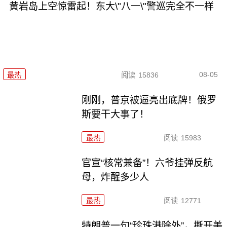
黄岩岛上空惊雷起！东大\"八一\"警巡完全不一样
08-05
最热
阅读
15836
刚刚，普京被逼亮出底牌！俄罗
斯要干大事了！
最热
阅读
15983
官宣“核常兼备”！六爷挂弹反航
母，炸醒多少人
最热
阅读
12771
特朗普一句“珍珠港除外”，撕开美