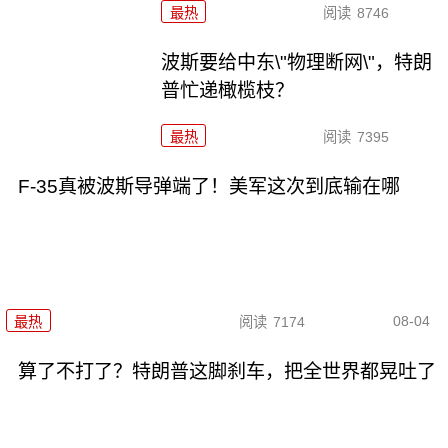
最热
阅读
8746
波斯要给中东\"物理断网\"，特朗
普忙递橄榄枝？
最热
阅读
7395
F-35真被波斯导弹端了！美军这次到底输在哪
08-04
最热
阅读
7174
算了不打了？特朗普这脚刹车，把全世界都晃吐了