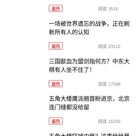
最热
阅读
3516
一场被世界遗忘的战争，正在刷
新所有人的认知
最热
阅读
23112
三国歃血为盟剑指何方？中东大
棋有人坐不住了！
最热
阅读
17598
五角大楼鹰派翘首盼进京，北京
连门缝都没给留
最热
阅读
15255