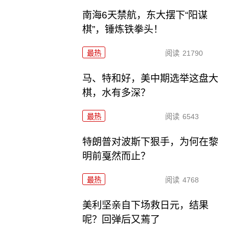
南海6天禁航，东大摆下“阳谋
棋”，锤炼铁拳头！
最热
阅读
21790
马、特和好，美中期选举这盘大
棋，水有多深？
最热
阅读
6543
特朗普对波斯下狠手，为何在黎
明前戛然而止？
最热
阅读
4768
美利坚亲自下场救日元，结果
呢？回弹后又蔫了