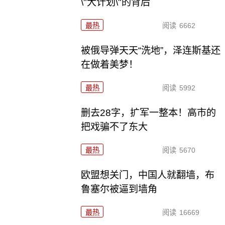
\"大计划\"的背后
最热
阅读
6662
被俄导弹天天“洗地”，泽连斯基还
在做着美梦！
最热
阅读
5992
删去28字，扩军一整本！高市的
把戏骗不了东大
最热
阅读
5670
欧盟想关门，中国人就翻墙，布
鲁塞尔被逼到墙角
最热
阅读
16669