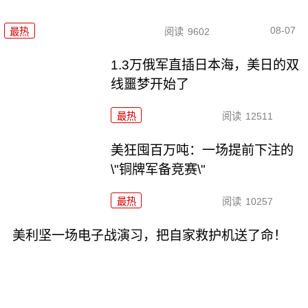
08-07
最热
阅读
9602
1.3万俄军直插日本海，美日的双
线噩梦开始了
最热
阅读
12511
美狂囤百万吨：一场提前下注的
\"铜牌军备竞赛\"
最热
阅读
10257
美利坚一场电子战演习，把自家救护机送了命！