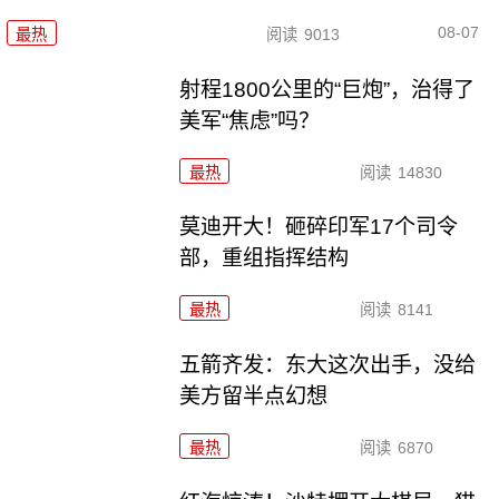
08-07
最热
阅读
9013
射程1800公里的“巨炮”，治得了
美军“焦虑”吗？
最热
阅读
14830
莫迪开大！砸碎印军17个司令
部，重组指挥结构
最热
阅读
8141
五箭齐发：东大这次出手，没给
美方留半点幻想
最热
阅读
6870