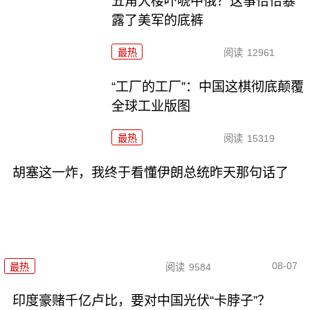
五角大楼吓唬中俄？这事恰恰暴
露了美军的底裤
最热
阅读
12961
“工厂的工厂”：中国这棋彻底颠覆
全球工业版图
最热
阅读
15319
胡塞这一炸，我终于看懂伊朗总统昨天那句话了
08-07
最热
阅读
9584
印度豪赌千亿卢比，要对中国光伏“卡脖子”？