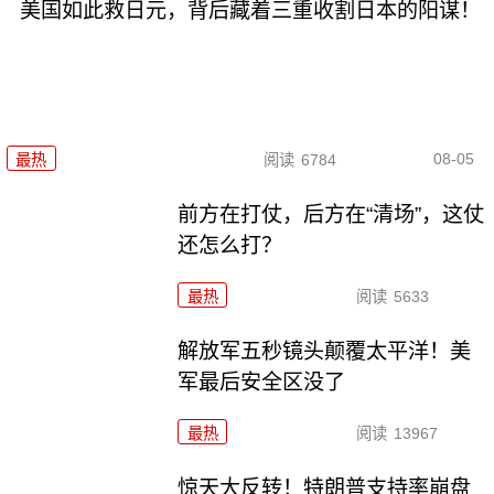
美国如此救日元，背后藏着三重收割日本的阳谋！
08-05
最热
阅读
6784
前方在打仗，后方在“清场”，这仗
还怎么打？
最热
阅读
5633
解放军五秒镜头颠覆太平洋！美
军最后安全区没了
最热
阅读
13967
惊天大反转！特朗普支持率崩盘