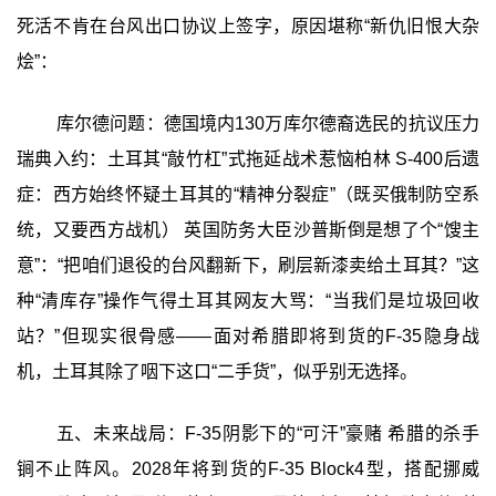
死活不肯在台风出口协议上签字，原因堪称“新仇旧恨大杂
烩”：
库尔德问题：德国境内130万库尔德裔选民的抗议压力
瑞典入约：土耳其“敲竹杠”式拖延战术惹恼柏林 S-400后遗
症：西方始终怀疑土耳其的“精神分裂症”（既买俄制防空系
统，又要西方战机） 英国防务大臣沙普斯倒是想了个“馊主
意”：“把咱们退役的台风翻新下，刷层新漆卖给土耳其？”这
种“清库存”操作气得土耳其网友大骂：“当我们是垃圾回收
站？”但现实很骨感——面对希腊即将到货的F-35隐身战
机，土耳其除了咽下这口“二手货”，似乎别无选择。
五、未来战局：F-35阴影下的“可汗”豪赌 希腊的杀手
锏不止阵风。2028年将到货的F-35 Block4型，搭配挪威