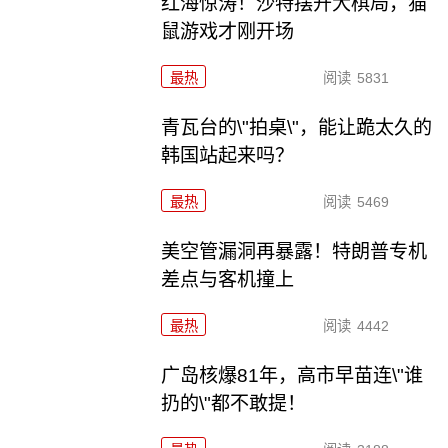
红海惊涛！沙特摆开大棋局，猫
鼠游戏才刚开场
最热
阅读
5831
青瓦台的\"拍桌\"，能让跪太久的
韩国站起来吗？
最热
阅读
5469
美空管漏洞再暴露！特朗普专机
差点与客机撞上
最热
阅读
4442
广岛核爆81年，高市早苗连\"谁
扔的\"都不敢提！