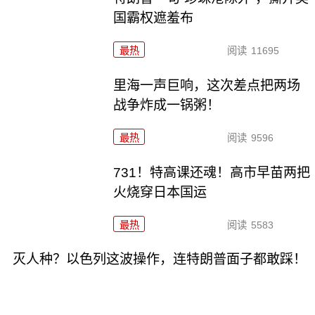
国霸权遮羞布
最热
阅读
11695
里海一声巨响，这次差点把两场
战争炸成一锅粥！
最热
阅读
9596
731！特高课还魂！高市早苗两把
火烧穿日本国运
最热
阅读
5583
灭人种？以色列这波操作，连特朗普面子都敢踩！