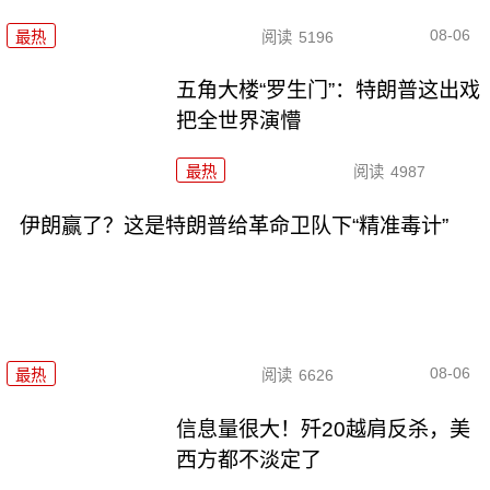
08-06
最热
阅读
5196
五角大楼“罗生门”：特朗普这出戏
把全世界演懵
最热
阅读
4987
伊朗赢了？这是特朗普给革命卫队下“精准毒计”
08-06
最热
阅读
6626
信息量很大！歼20越肩反杀，美
西方都不淡定了