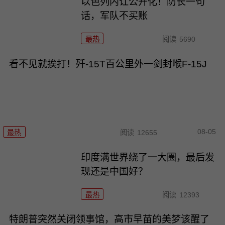
以色列内讧公开化！防长一句
话，军队不买账
最热
阅读
5690
看不见就挨打！歼-15T百公里外一剑封喉F-15J
08-05
最热
阅读
12655
印度满世界绕了一大圈，最后发
现还是中国好？
最热
阅读
12393
特朗普突然关闭领事馆，高市早苗的美梦该醒了