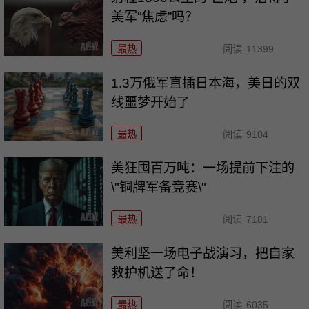
美军“焦虑”吗？
最热
阅读
11399
1.3万俄军直插日本海，美日的双
线噩梦开始了
最热
阅读
9104
美狂囤百万吨：一场提前下注的
\"铜牌军备竞赛\"
最热
阅读
7181
美利坚一场电子战演习，把自家
救护机送了命！
最热
阅读
6035