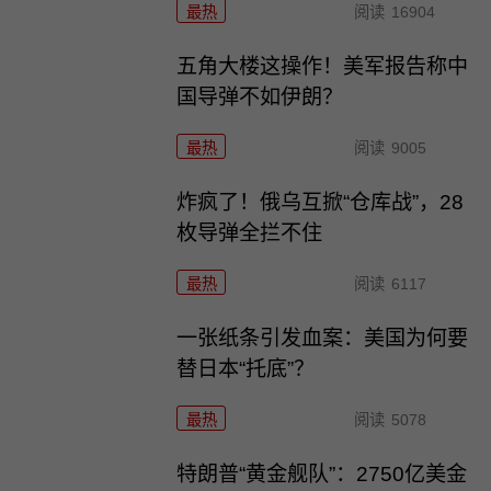
最热
阅读
16904
五角大楼这操作！美军报告称中
国导弹不如伊朗？
最热
阅读
9005
炸疯了！俄乌互掀“仓库战”，28
枚导弹全拦不住
最热
阅读
6117
一张纸条引发血案：美国为何要
替日本“托底”？
最热
阅读
5078
特朗普“黄金舰队”：2750亿美金