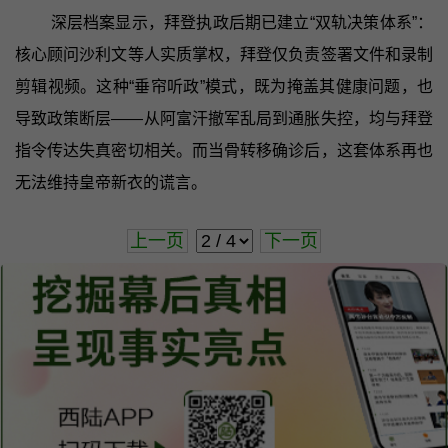
深层档案显示，拜登执政后期已建立“双轨决策体系”：
核心顾问沙利文等人实质掌权，拜登仅负责签署文件和录制
剪辑视频。这种“垂帘听政”模式，既为掩盖其健康问题，也
导致政策断层——从阿富汗撤军乱局到通胀失控，均与拜登
指令传达失真密切相关。而当骨转移确诊后，这套体系再也
无法维持皇帝新衣的谎言。
上一页
下一页