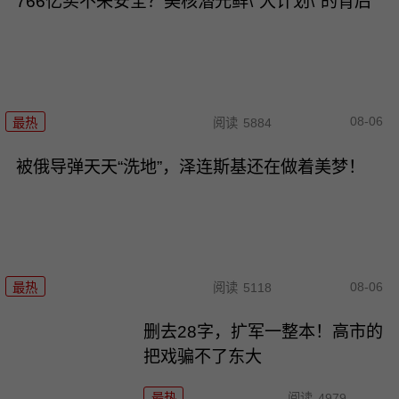
766亿买不来安全？美核潜光鲜\"大计划\"的背后
08-06
最热
阅读
5884
被俄导弹天天“洗地”，泽连斯基还在做着美梦！
08-06
最热
阅读
5118
删去28字，扩军一整本！高市的
把戏骗不了东大
最热
阅读
4979