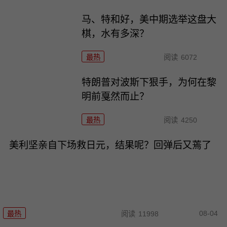
马、特和好，美中期选举这盘大
棋，水有多深？
最热
阅读
6072
特朗普对波斯下狠手，为何在黎
明前戛然而止？
最热
阅读
4250
美利坚亲自下场救日元，结果呢？回弹后又蔫了
08-04
最热
阅读
11998