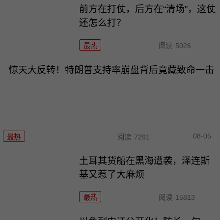
前方在打仗，后方在“清场”，这仗
还怎么打？
最热
阅读
5026
惊天大反转！特朗普支持率崩盘背后竟藏致命一击
08-05
最热
阅读
7291
土耳其货船在黑海遭袭，泽连斯
基又惹了大麻烦
最热
阅读
15813