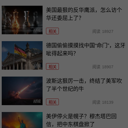
美国最狠的反华鹰派，怎么访个
华还委屈上了？
相关
阅读
18927
德国偷偷摸摸找中国“命门”，这牙
呲得起来吗？
相关
阅读
18907
波斯这狠厉一击，终结了美军吹
了半个世纪的牛
相关
阅读
18139
美伊停火是幌子？穆杰塔巴回
信，把中东棋盘掀了