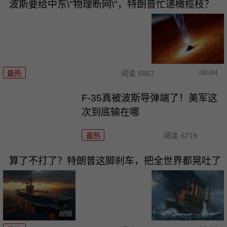
波斯要给中东\"物理断网\"，特朗普忙递橄榄枝？
08-04
最热
阅读
6857
F-35真被波斯导弹端了！美军这
次到底输在哪
最热
阅读
6719
算了不打了？特朗普这脚刹车，把全世界都晃吐了