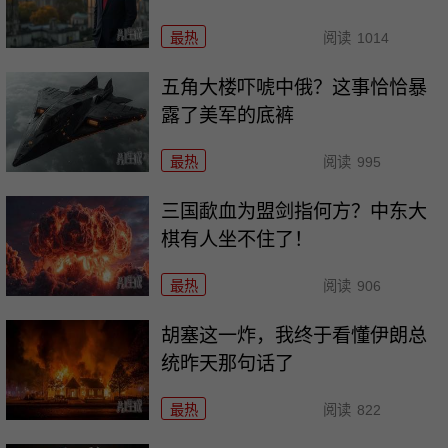
最热
阅读
1014
五角大楼吓唬中俄？这事恰恰暴
露了美军的底裤
最热
阅读
995
三国歃血为盟剑指何方？中东大
棋有人坐不住了！
最热
阅读
906
胡塞这一炸，我终于看懂伊朗总
统昨天那句话了
最热
阅读
822