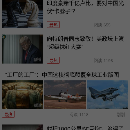
印度豪赌千亿卢比，要对中国光
伏“卡脖子”？
最热
阅读
655
向特朗普同志致敬！美政坛上演
“超级抹红大赛”
最热
阅读
1196
“工厂的工厂”：中国这棋彻底颠覆全球工业版图
最热
阅读
1118
刚刚
射程1800公里的“巨炮”，治得了