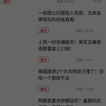
08-03
最热
阅读
15311
一张图让印度陷入死寂，五枚金
牌背后的终极真相
最热
阅读
10712
上将一封信捅破天！美军五艘驱
逐舰要盖三口锅！
最热
阅读
7298
美国踏进3个大坑把自己埋了！恐
怕一个都爬不出
最热
阅读
17164
特朗普要对伊朗动手？最狠的还