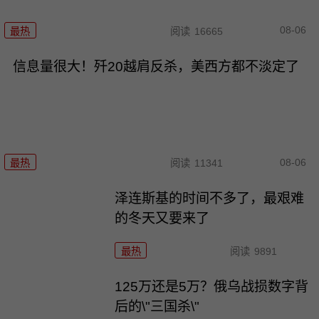
08-06
最热
阅读
16665
信息量很大！歼20越肩反杀，美西方都不淡定了
08-06
最热
阅读
11341
泽连斯基的时间不多了，最艰难
的冬天又要来了
最热
阅读
9891
125万还是5万？俄乌战损数字背
后的\"三国杀\"