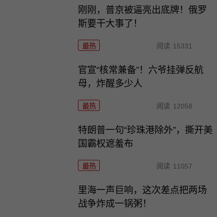
刚刚，普京被逼亮出底牌！俄罗
斯要干大事了！
最热
阅读
15331
官宣“核常兼备”！六爷挂弹反航
母，炸醒多少人
最热
阅读
12058
特朗普一句“珍珠港除外”，撕开美
国霸权遮羞布
最热
阅读
11057
里海一声巨响，这次差点把两场
战争炸成一锅粥！