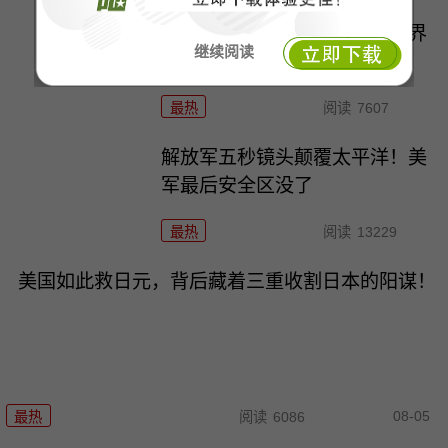
美国对巴西下死手，卢拉让世界
继续阅读
看清谁才是真朋友
最热
阅读
7607
解放军五秒镜头颠覆太平洋！美
军最后安全区没了
最热
阅读
13229
美国如此救日元，背后藏着三重收割日本的阳谋！
08-05
最热
阅读
6086