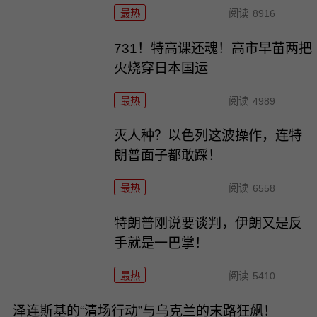
最热
阅读
8916
731！特高课还魂！高市早苗两把
火烧穿日本国运
最热
阅读
4989
灭人种？以色列这波操作，连特
朗普面子都敢踩！
最热
阅读
6558
特朗普刚说要谈判，伊朗又是反
手就是一巴掌！
最热
阅读
5410
泽连斯基的“清场行动”与乌克兰的末路狂飙！