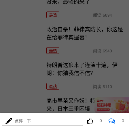
没来，最骚的来了
最热
阅读
5894
政治自杀！菲律宾防长，你这是
在给菲律宾掘墓！
最热
阅读
6940
特朗普这狼来了连演十遍，伊
朗：你猜我信不信？
最热
阅读
5110
高市早苗又作妖！特高课卷土重
来，日本三重困境
0
0
点评一下
最热
阅读
4486