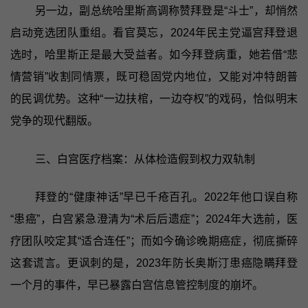
另一边，副总统哈里斯高调称赞拜登是“斗士”，却悄然
启动竞选团队重组。看官莫忘，2024年民主党逼宫拜登退
选时，哈里斯正是最大受益者。如今拜登病重，她若借“悲
情营销”收割同情票，既可稳固党内地位，又能对冲特朗普
的民调优势。这种“一边扶棺，一边夺权”的戏码，恰似明末
党争的现代翻版。
三、白宫医疗档案：从体检造假到权力双轨制
拜登的“健康神话”早已千疮百孔。2022年他口误自称
“患癌”，白宫紧急澄清为“术后后遗症”；2024年大选前，医
疗团队咬定其“适合连任”；而如今确诊晚期癌症，彻底撕碎
这套谎言。更讽刺的是，2023年防长奥斯汀患癌隐瞒拜登
一个月的事件，早已暴露白宫信息管控制度的崩坏。