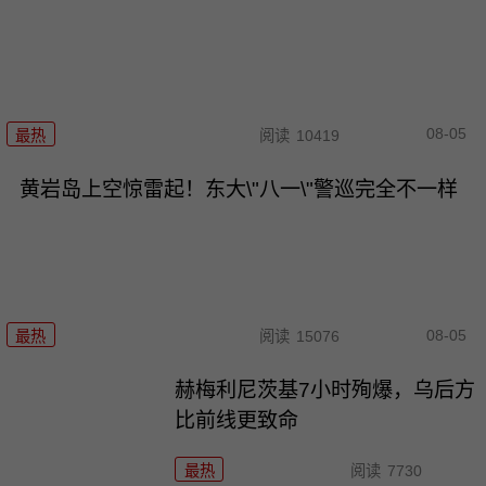
08-05
最热
阅读
10419
黄岩岛上空惊雷起！东大\"八一\"警巡完全不一样
08-05
最热
阅读
15076
赫梅利尼茨基7小时殉爆，乌后方
比前线更致命
最热
阅读
7730