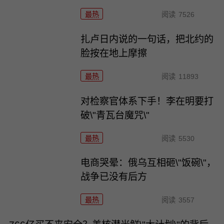
最热
阅读
7526
扎卢日内说的一句话，把北约的
脸按在地上摩擦
最热
阅读
11893
对检察官体系下手！李在明要打
破\"青瓦台魔咒\"
最热
阅读
5530
电商哭晕：俄乌互相砸\"饭碗\"，
战争已没有后方
最热
阅读
3557