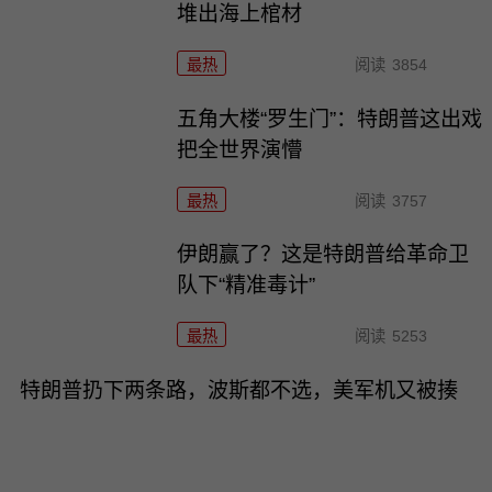
堆出海上棺材
最热
阅读
3854
五角大楼“罗生门”：特朗普这出戏
把全世界演懵
最热
阅读
3757
伊朗赢了？这是特朗普给革命卫
队下“精准毒计”
最热
阅读
5253
特朗普扔下两条路，波斯都不选，美军机又被揍