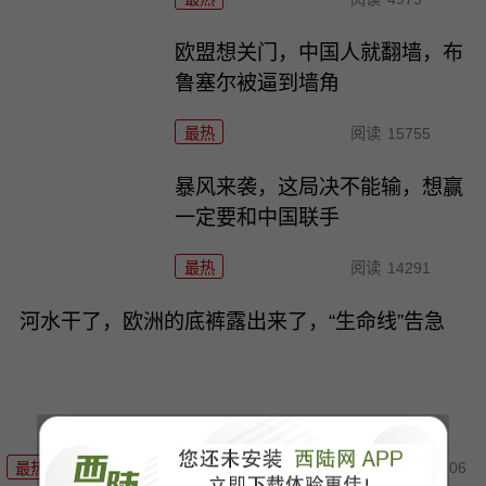
欧盟想关门，中国人就翻墙，布
鲁塞尔被逼到墙角
最热
阅读
15755
暴风来袭，这局决不能输，想赢
一定要和中国联手
最热
阅读
14291
河水干了，欧洲的底裤露出来了，“生命线”告急
08-06
最热
阅读
10377