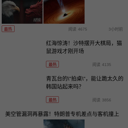
最热
阅读
4675
3小时前
红海惊涛！沙特摆开大棋局，猫
鼠游戏才刚开场
最热
阅读
4135
青瓦台的\"拍桌\"，能让跪太久的
韩国站起来吗？
最热
阅读
3856
美空管漏洞再暴露！特朗普专机差点与客机撞上