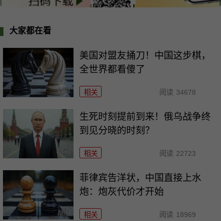
大家都在看
美国对盟友捅刀！中国这步棋，
全世界都看傻了
相关
阅读
34678
生死时刻提前到来！俄乌战争终
到见分晓的时刻？
相关
阅读
22723
菲律宾告洋状，中国直接上水
炮：炮灰代价才开始
相关
阅读
18969