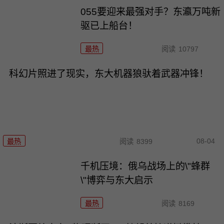
055要迎来最强对手？东瀛万吨新
驱已上船台！
最热
阅读
10797
科幻片照进了现实，东大机器狼驮着武器冲锋！
08-04
最热
阅读
8399
千机压境：俄乌战场上的\"蜂群
\"博弈与东大启示
最热
阅读
8169