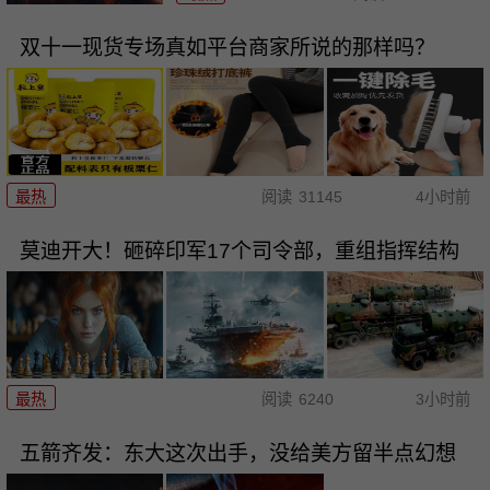
双十一现货专场真如平台商家所说的那样吗？
最热
阅读
31145
4小时前
莫迪开大！砸碎印军17个司令部，重组指挥结构
最热
阅读
6240
3小时前
五箭齐发：东大这次出手，没给美方留半点幻想