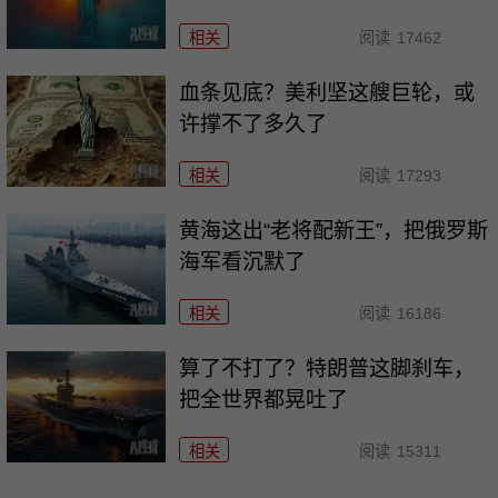
相关
阅读
17462
血条见底？美利坚这艘巨轮，或
许撑不了多久了
相关
阅读
17293
黄海这出“老将配新王”，把俄罗斯
海军看沉默了
相关
阅读
16186
算了不打了？特朗普这脚刹车，
把全世界都晃吐了
相关
阅读
15311