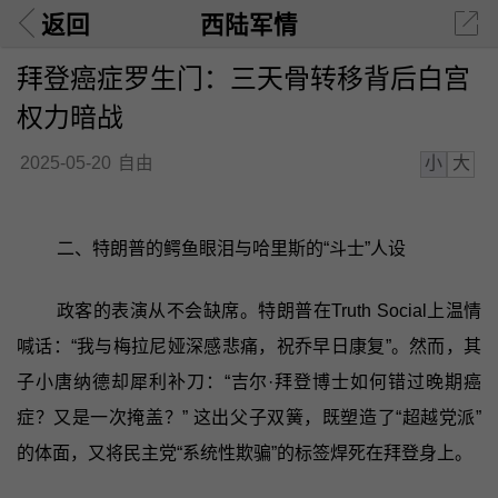
返回
西陆军情
拜登癌症罗生门：三天骨转移背后白宫
权力暗战
小
大
2025-05-20
自由
二、特朗普的鳄鱼眼泪与哈里斯的“斗士”人设
政客的表演从不会缺席。特朗普在Truth Social上温情
喊话：“我与梅拉尼娅深感悲痛，祝乔早日康复”。然而，其
子小唐纳德却犀利补刀：“吉尔·拜登博士如何错过晚期癌
症？又是一次掩盖？” 这出父子双簧，既塑造了“超越党派”
的体面，又将民主党“系统性欺骗”的标签焊死在拜登身上。