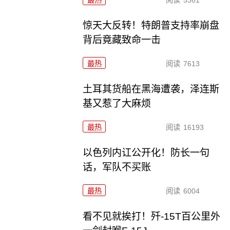
最热
阅读
5361
惊天大反转！特朗普支持率崩盘
背后竟藏致命一击
最热
阅读
7613
土耳其货船在黑海遭袭，泽连斯
基又惹了大麻烦
最热
阅读
16193
以色列内讧公开化！防长一句
话，军队不买账
最热
阅读
6004
看不见就挨打！歼-15T百公里外