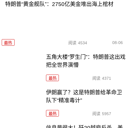
特朗普“黄金舰队”：2750亿美金堆出海上棺材
08-06
最热
阅读
4534
五角大楼“罗生门”：特朗普这出戏
把全世界演懵
最热
阅读
4371
伊朗赢了？这是特朗普给革命卫
队下“精准毒计”
最热
阅读
5957
信息量很大！歼20越肩反杀，美