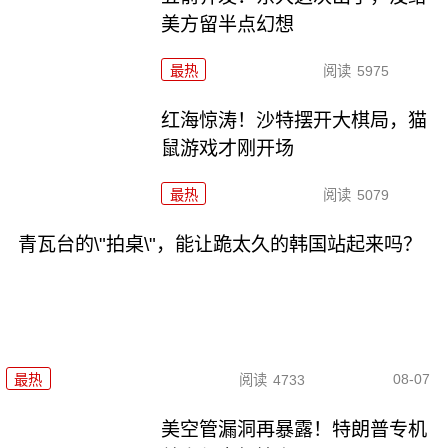
美方留半点幻想
最热
阅读
5975
红海惊涛！沙特摆开大棋局，猫
鼠游戏才刚开场
最热
阅读
5079
青瓦台的\"拍桌\"，能让跪太久的韩国站起来吗？
08-07
最热
阅读
4733
美空管漏洞再暴露！特朗普专机