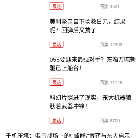
最热
阅读
4521
美利坚亲自下场救日元，结果
呢？回弹后又蔫了
最热
阅读
12302
055要迎来最强对手？东瀛万吨新
驱已上船台！
最热
阅读
11128
科幻片照进了现实，东大机器狼
驮着武器冲锋！
最热
阅读
8700
千机压境：俄乌战场上的\"蜂群\"博弈与东大启示