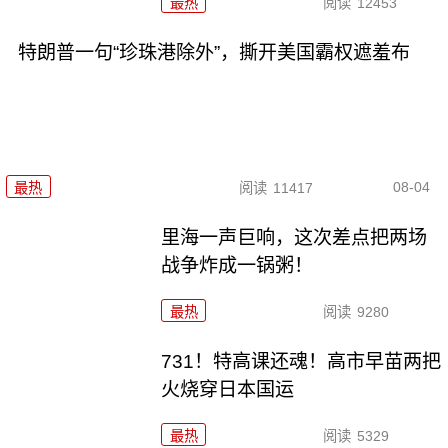
最热
阅读
12453
特朗普一句“珍珠港除外”，撕开美国霸权遮羞布
08-04
最热
阅读
11417
里海一声巨响，这次差点把两场
战争炸成一锅粥！
最热
阅读
9280
731！特高课还魂！高市早苗两把
火烧穿日本国运
最热
阅读
5329