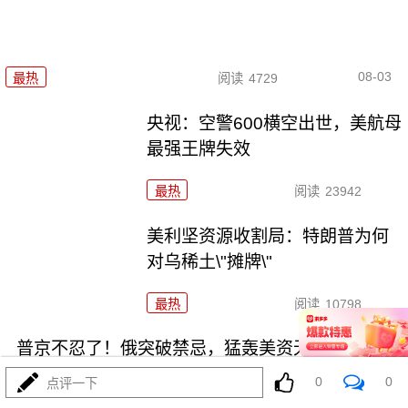
08-03
最热
阅读
4729
央视：空警600横空出世，美航母
最强王牌失效
最热
阅读
23942
美利坚资源收割局：特朗普为何
对乌稀土\"摊牌\"
最热
阅读
10798
普京不忍了！俄突破禁忌，猛轰美资无人机工厂
0
0
点评一下