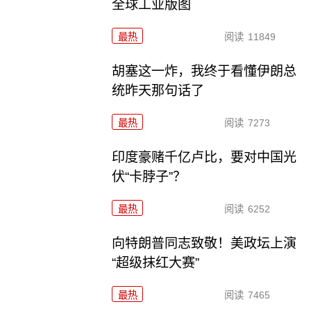
全球工业版图
最热
阅读
11849
胡塞这一炸，我终于看懂伊朗总
统昨天那句话了
最热
阅读
7273
印度豪赌千亿卢比，要对中国光
伏“卡脖子”？
最热
阅读
6252
向特朗普同志致敬！美政坛上演
“超级抹红大赛”
最热
阅读
7465