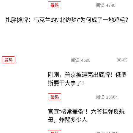
最热
阅读
4740
扎胖摊牌：乌克兰的\"北约梦\"为何成了一地鸡毛？
08-05
最热
阅读
4595
刚刚，普京被逼亮出底牌！俄罗
斯要干大事了！
最热
阅读
15684
官宣“核常兼备”！六爷挂弹反航
母，炸醒多少人