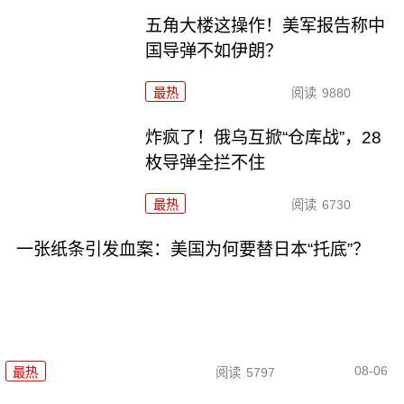
五角大楼这操作！美军报告称中
国导弹不如伊朗？
最热
阅读
9880
炸疯了！俄乌互掀“仓库战”，28
枚导弹全拦不住
最热
阅读
6730
一张纸条引发血案：美国为何要替日本“托底”？
08-06
最热
阅读
5797