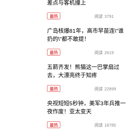
差点与客机撞上
最热
阅读
3791
广岛核爆81年，高市早苗连\"谁
扔的\"都不敢提！
最热
阅读
2619
五箭齐发！熊猫这一巴掌扇过
去，大漂亮终于知疼
最热
阅读
22899
央视短短5秒钟，美军3年兵推一
夜作废！亚太变天
最热
阅读
18785