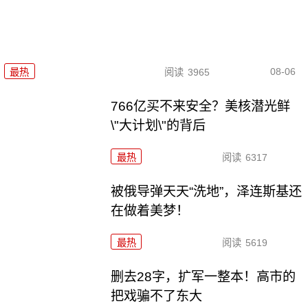
08-06
最热
阅读
3965
766亿买不来安全？美核潜光鲜
\"大计划\"的背后
最热
阅读
6317
被俄导弹天天“洗地”，泽连斯基还
在做着美梦！
最热
阅读
5619
删去28字，扩军一整本！高市的
把戏骗不了东大