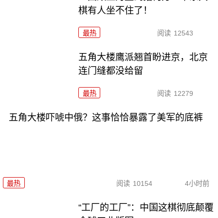
棋有人坐不住了！
最热
阅读
12543
五角大楼鹰派翘首盼进京，北京
连门缝都没给留
最热
阅读
12279
五角大楼吓唬中俄？这事恰恰暴露了美军的底裤
最热
阅读
10154
4小时前
“工厂的工厂”：中国这棋彻底颠覆