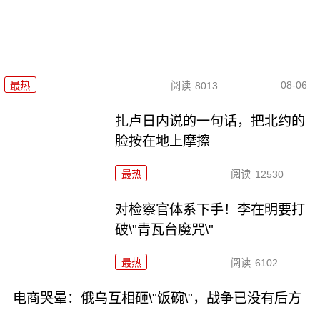
08-06
最热
阅读
8013
扎卢日内说的一句话，把北约的
脸按在地上摩擦
最热
阅读
12530
对检察官体系下手！李在明要打
破\"青瓦台魔咒\"
最热
阅读
6102
电商哭晕：俄乌互相砸\"饭碗\"，战争已没有后方