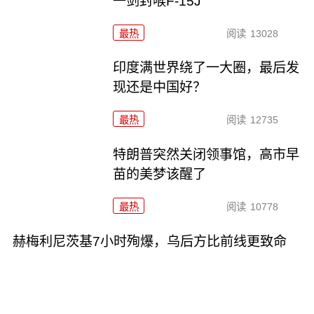
一剑封喉F-15J
最热
阅读
13028
印度满世界绕了一大圈，最后发
现还是中国好？
最热
阅读
12735
特朗普突然关闭领事馆，高市早
苗的美梦该醒了
最热
阅读
10778
赫梅利尼茨基7小时殉爆，乌后方比前线更致命