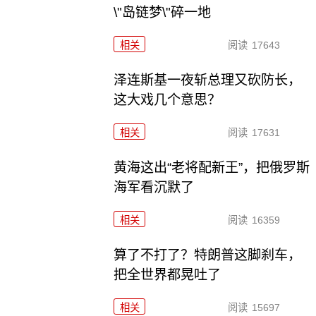
\"岛链梦\"碎一地
相关
阅读
17643
泽连斯基一夜斩总理又砍防长，
这大戏几个意思？
相关
阅读
17631
黄海这出“老将配新王”，把俄罗斯
海军看沉默了
相关
阅读
16359
算了不打了？特朗普这脚刹车，
把全世界都晃吐了
相关
阅读
15697