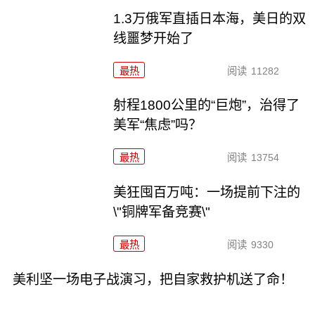
1.3万俄军直插日本海，美日的双
线噩梦开始了
最热
阅读
11282
射程1800公里的“巨炮”，治得了
美军“焦虑”吗？
最热
阅读
13754
美狂囤百万吨：一场提前下注的
\"铜牌军备竞赛\"
最热
阅读
9330
美利坚一场电子战演习，把自家救护机送了命！