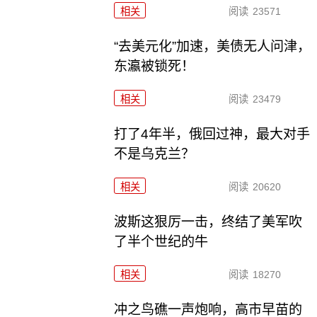
相关
阅读
23571
“去美元化”加速，美债无人问津，
东瀛被锁死！
相关
阅读
23479
打了4年半，俄回过神，最大对手
不是乌克兰？
相关
阅读
20620
波斯这狠厉一击，终结了美军吹
了半个世纪的牛
相关
阅读
18270
冲之鸟礁一声炮响，高市早苗的