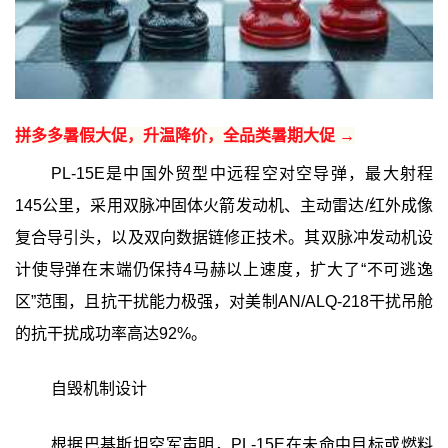
拼多多暑假大促，升温降价，全品类暑期大促 →
PL-15E是中国外贸型中远程空对空导弹，最大射程
145公里，采用双脉冲固体火箭发动机、主动雷达/红外成像
复合导引头，以及双向数据链修正技术。其双脉冲发动机设
计使导弹在末端仍保持4马赫以上速度，扩大了“不可逃逸
区”范围，且抗干扰能力极强，对美制AN/ALQ-218干扰吊舱
的抗干扰成功率高达92%。
自毁机制设计
根据巴基斯坦空军声明，PL-15E在未命中目标或燃料