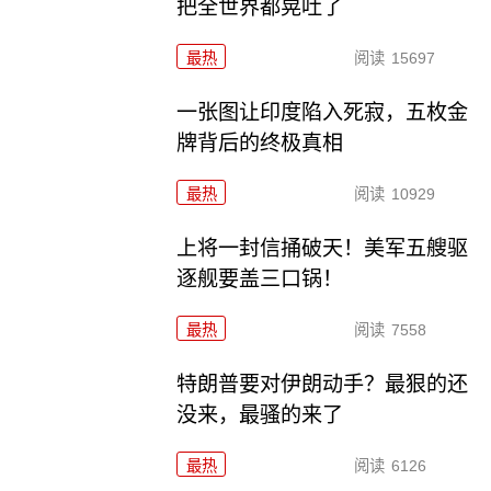
把全世界都晃吐了
最热
阅读
15697
一张图让印度陷入死寂，五枚金
牌背后的终极真相
最热
阅读
10929
上将一封信捅破天！美军五艘驱
逐舰要盖三口锅！
最热
阅读
7558
特朗普要对伊朗动手？最狠的还
没来，最骚的来了
最热
阅读
6126