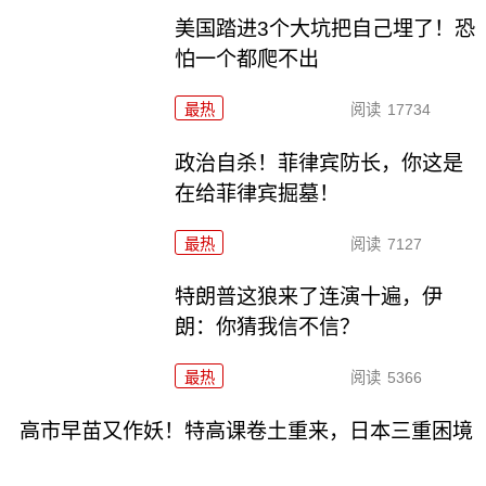
美国踏进3个大坑把自己埋了！恐
怕一个都爬不出
最热
阅读
17734
政治自杀！菲律宾防长，你这是
在给菲律宾掘墓！
最热
阅读
7127
特朗普这狼来了连演十遍，伊
朗：你猜我信不信？
最热
阅读
5366
高市早苗又作妖！特高课卷土重来，日本三重困境