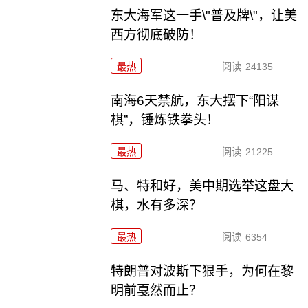
东大海军这一手\"普及牌\"，让美
西方彻底破防！
最热
阅读
24135
南海6天禁航，东大摆下“阳谋
棋”，锤炼铁拳头！
最热
阅读
21225
马、特和好，美中期选举这盘大
棋，水有多深？
最热
阅读
6354
特朗普对波斯下狠手，为何在黎
明前戛然而止？