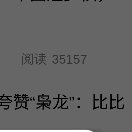
阅读
35157
夸赞“枭龙”：比比