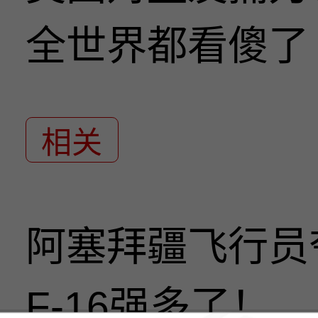
全世界都看傻了
相关
阿塞拜疆飞行员
F-16强多了！