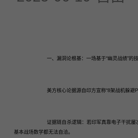
一、漏洞论根基：一场基于“幽灵战绩”的
美方核心论据源自印方宣称“8架战机躲避P
证据链自杀逻辑：若印军真靠电子干扰屡次脱
基本战场数学都无法自洽。