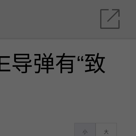
E导弹有“致
小
大