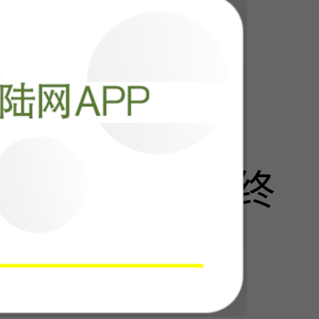
阅读
23792
来！俄乌战争终
？