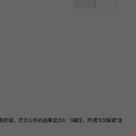
讽刺的是，巴方公布的战果显示6：0碾压，所谓“8次躲避”连