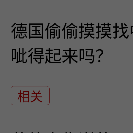
德国偷偷摸摸找
呲得起来吗？
相关