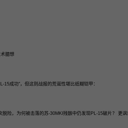
技术臆想
L-15成功”，但这则战报的荒诞性堪比纸糊铠甲：
险，为何被击落的苏-30MKI残骸中仍发现PL-15破片？ 更