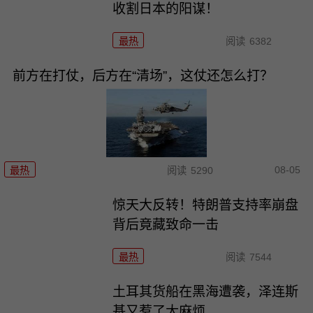
收割日本的阳谋！
最热
阅读
6382
前方在打仗，后方在“清场”，这仗还怎么打？
08-05
最热
阅读
5290
惊天大反转！特朗普支持率崩盘
背后竟藏致命一击
最热
阅读
7544
土耳其货船在黑海遭袭，泽连斯
基又惹了大麻烦