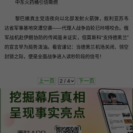
中东火药桶引信嘶燃
黎巴嫩真主党连夜向以北部发射火箭弹，叙利亚苏韦
达省军事基地突遭空袭——代理人战争齿轮已咔嗒咬合。俄
军战机赴伊朗协防的传闻虽未证实，但莫斯科“支持德黑兰”
的宣言早为局势泼油。看官谨记：当德黑兰机场关闭、领空
封锁之际，便是全面战争进入读秒阶段的信号！
上一页
下一页