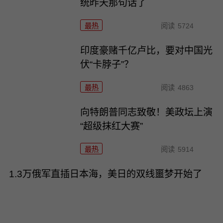
统昨天那句话了
最热
阅读
5724
印度豪赌千亿卢比，要对中国光
伏“卡脖子”？
最热
阅读
4863
向特朗普同志致敬！美政坛上演
“超级抹红大赛”
最热
阅读
5914
1.3万俄军直插日本海，美日的双线噩梦开始了