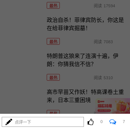
最热
阅读
17594
政治自杀！菲律宾防长，你这是
在给菲律宾掘墓！
最热
阅读
7083
特朗普这狼来了连演十遍，伊
朗：你猜我信不信？
最热
阅读
5310
高市早苗又作妖！特高课卷土重
来，日本三重困境
最热
阅读
4673
0
7
点评一下
央视：空警600横空出世，美航母