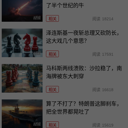
了半个世纪的牛
相关
阅读
18214
泽连斯基一夜斩总理又砍防长，
这大戏几个意思？
相关
阅读
17591
马科斯两线溃败：沙拉稳了，南
海牌被东大刺穿
相关
阅读
16618
算了不打了？特朗普这脚刹车，
把全世界都晃吐了
相关
阅读
15619