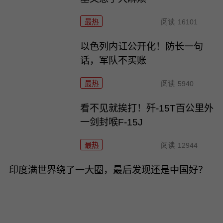
最热
阅读
16101
以色列内讧公开化！防长一句
话，军队不买账
最热
阅读
5940
看不见就挨打！歼-15T百公里外
一剑封喉F-15J
最热
阅读
12944
印度满世界绕了一大圈，最后发现还是中国好？