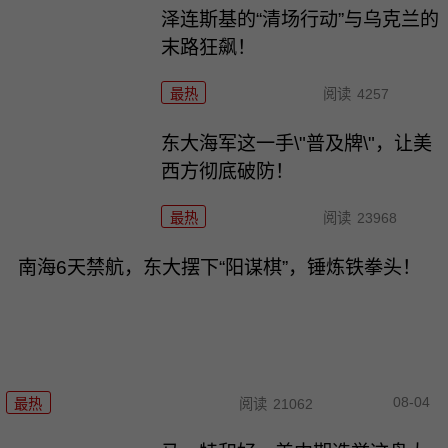
泽连斯基的“清场行动”与乌克兰的
末路狂飙！
最热
阅读
4257
东大海军这一手\"普及牌\"，让美
西方彻底破防！
最热
阅读
23968
南海6天禁航，东大摆下“阳谋棋”，锤炼铁拳头！
08-04
最热
阅读
21062