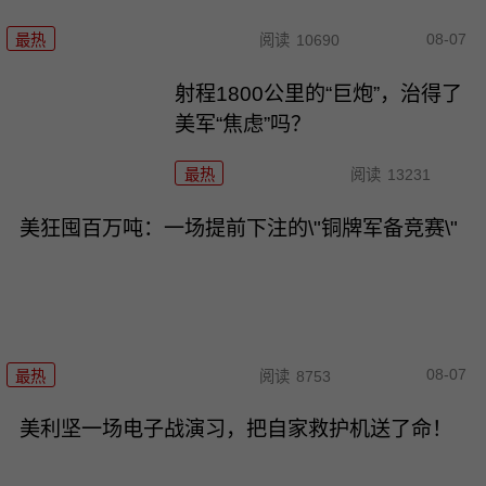
08-07
最热
阅读
10690
射程1800公里的“巨炮”，治得了
美军“焦虑”吗？
最热
阅读
13231
美狂囤百万吨：一场提前下注的\"铜牌军备竞赛\"
08-07
最热
阅读
8753
美利坚一场电子战演习，把自家救护机送了命！