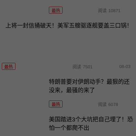
最热
阅读
10871
上将一封信捅破天！美军五艘驱逐舰要盖三口锅！
08-03
最热
阅读
7501
特朗普要对伊朗动手？最狠的还
没来，最骚的来了
最热
阅读
6078
美国踏进3个大坑把自己埋了！恐
怕一个都爬不出