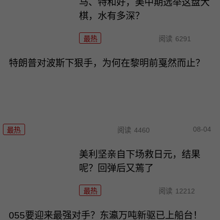
马、特和好，美中期选举这盘大
棋，水有多深？
最热
阅读
6291
特朗普对波斯下狠手，为何在黎明前戛然而止？
08-04
最热
阅读
4460
美利坚亲自下场救日元，结果
呢？回弹后又蔫了
最热
阅读
12212
055要迎来最强对手？东瀛万吨新驱已上船台！