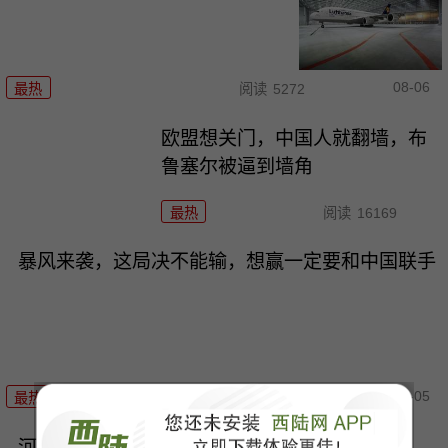
08-06
最热
阅读
5272
欧盟想关门，中国人就翻墙，布
鲁塞尔被逼到墙角
最热
阅读
16169
暴风来袭，这局决不能输，想赢一定要和中国联手
08-05
最热
阅读
14713
河水干了，欧洲的底裤露出来了，“生命线”告急