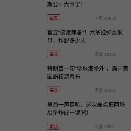
斯要干大事了！
最热
阅读
15630
官宣“核常兼备”！六爷挂弹反航
母，炸醒多少人
最热
阅读
12352
特朗普一句“珍珠港除外”，撕开美
国霸权遮羞布
最热
阅读
11361
里海一声巨响，这次差点把两场
战争炸成一锅粥！
最热
阅读
9209