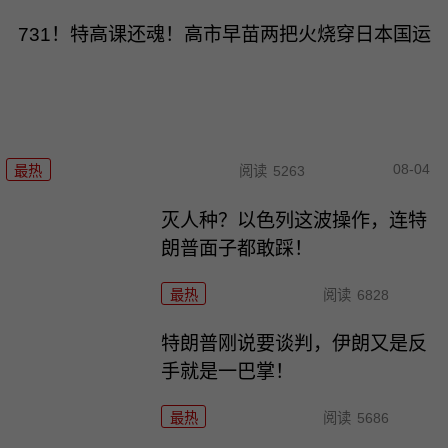
731！特高课还魂！高市早苗两把火烧穿日本国运
08-04
最热
阅读
5263
灭人种？以色列这波操作，连特
朗普面子都敢踩！
最热
阅读
6828
特朗普刚说要谈判，伊朗又是反
手就是一巴掌！
最热
阅读
5686