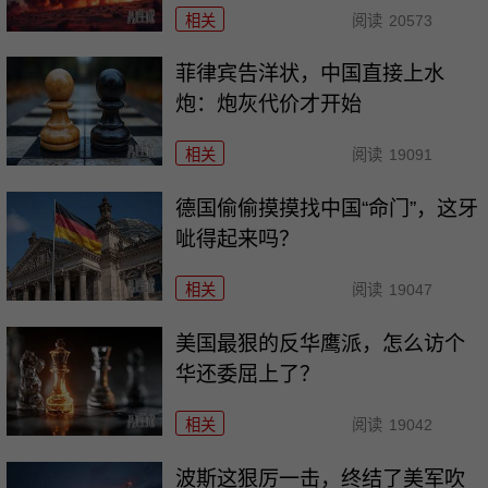
相关
阅读
20573
菲律宾告洋状，中国直接上水
炮：炮灰代价才开始
相关
阅读
19091
德国偷偷摸摸找中国“命门”，这牙
呲得起来吗？
相关
阅读
19047
美国最狠的反华鹰派，怎么访个
华还委屈上了？
相关
阅读
19042
波斯这狠厉一击，终结了美军吹