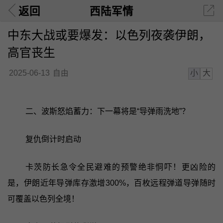
返回
西陆军情
中东大战或要爆发：以色列夜袭伊朗，
高官丧生
小
大
2025-06-13
自由
二、波斯怒焰蓄力：下一幕将是“导弹雨洗地”？
复仇倒计时启动
卡茨防长急令全民避难的预警绝非恫吓！更凶险的
是，伊朗近年导弹库存激增300%，百枚远程弹道导弹随时
可覆盖以色列全境！