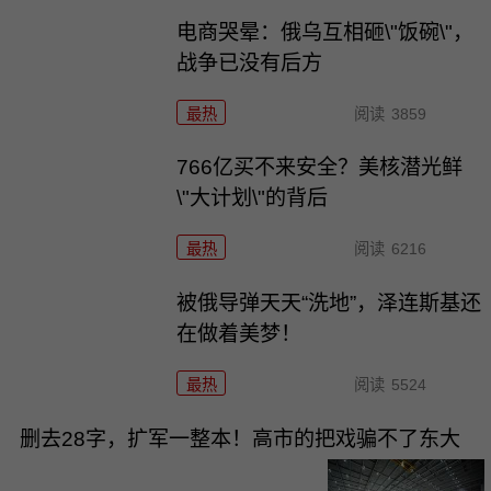
电商哭晕：俄乌互相砸\"饭碗\"，
战争已没有后方
最热
阅读
3859
766亿买不来安全？美核潜光鲜
\"大计划\"的背后
最热
阅读
6216
被俄导弹天天“洗地”，泽连斯基还
在做着美梦！
最热
阅读
5524
删去28字，扩军一整本！高市的把戏骗不了东大