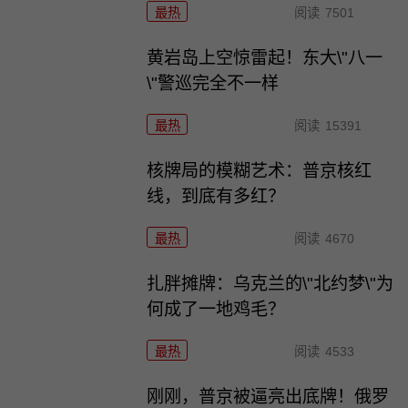
最热
阅读
7501
黄岩岛上空惊雷起！东大\"八一
\"警巡完全不一样
最热
阅读
15391
核牌局的模糊艺术：普京核红
线，到底有多红？
最热
阅读
4670
扎胖摊牌：乌克兰的\"北约梦\"为
何成了一地鸡毛？
最热
阅读
4533
刚刚，普京被逼亮出底牌！俄罗