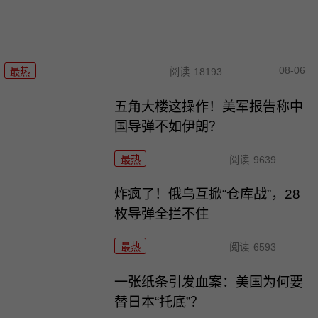
08-06
最热
阅读
18193
五角大楼这操作！美军报告称中
国导弹不如伊朗？
最热
阅读
9639
炸疯了！俄乌互掀“仓库战”，28
枚导弹全拦不住
最热
阅读
6593
一张纸条引发血案：美国为何要
替日本“托底”？