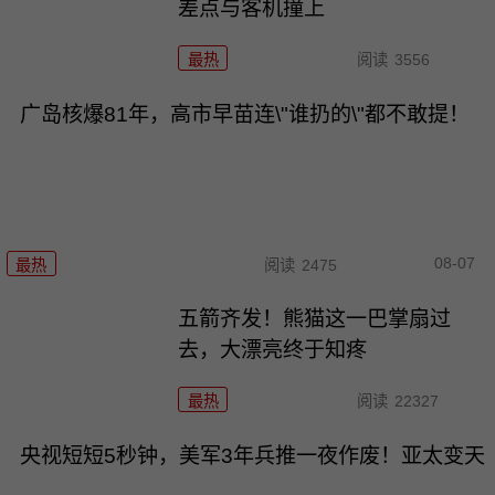
差点与客机撞上
最热
阅读
3556
广岛核爆81年，高市早苗连\"谁扔的\"都不敢提！
08-07
最热
阅读
2475
五箭齐发！熊猫这一巴掌扇过
去，大漂亮终于知疼
最热
阅读
22327
央视短短5秒钟，美军3年兵推一夜作废！亚太变天