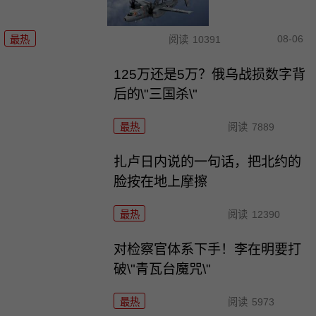
08-06
最热
阅读
10391
125万还是5万？俄乌战损数字背
后的\"三国杀\"
最热
阅读
7889
扎卢日内说的一句话，把北约的
脸按在地上摩擦
最热
阅读
12390
对检察官体系下手！李在明要打
破\"青瓦台魔咒\"
最热
阅读
5973