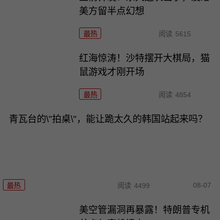
美方留半点幻想
最热
阅读
5615
红海惊涛！沙特摆开大棋局，猫
鼠游戏才刚开场
最热
阅读
4854
青瓦台的\"拍桌\"，能让跪太久的韩国站起来吗？
08-07
最热
阅读
4499
美空管漏洞再暴露！特朗普专机